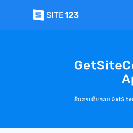
GetSiteC
A
ຮັບການທົບທວນ GetSiteCo