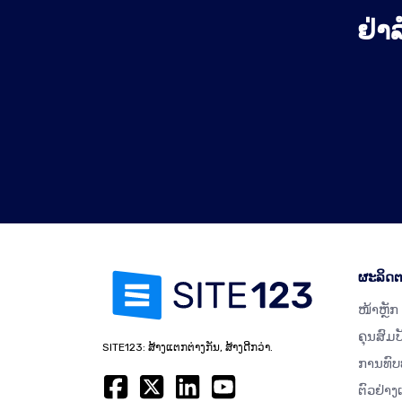
ຢ່າລ
ຜະລິດຕ
ໜ້າຫຼັກ
ຄຸນສົມບ
SITE123: ສ້າງແຕກຕ່າງກັນ, ສ້າງດີກວ່າ.
ການທົບ
ຕົວຢ່າງ