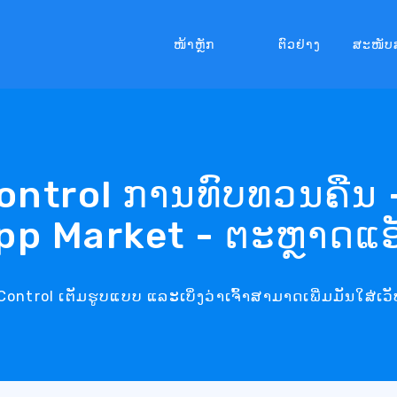
ໜ້າຫຼັກ
ຕົວຢ່າງ
ສະໜັບ
ontrol ການທົບທວນຄືນ 
pp Market - ຕະຫຼາດແອ
ntrol ເຕັມຮູບແບບ ແລະເບິ່ງວ່າເຈົ້າສາມາດເພີ່ມມັນໃສ່ເ