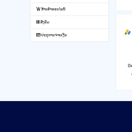
ຮ້ານຄ້າອອນໄລນ໌
ສັງຄົມ
ປະຕູການຈ່າຍເງິນ
G