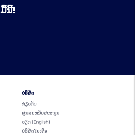
້ນີ້!
ບໍລິສັດ
ກ່ຽວກັບ
ສູນສະຫນັບສະຫນູນ
ວຽກ
(English)
ບໍລິສັດໃນເຄືອ