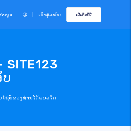
|
ສະໜູນ
ເຂົ້າສູ່ລະບົບ
ເລີ່ມຕົ້ນທີ່ນີ້
- SITE123
ັບ
ວັບໄຊທ໌ຂອງທ່ານໄດ້ແນວໃດ!