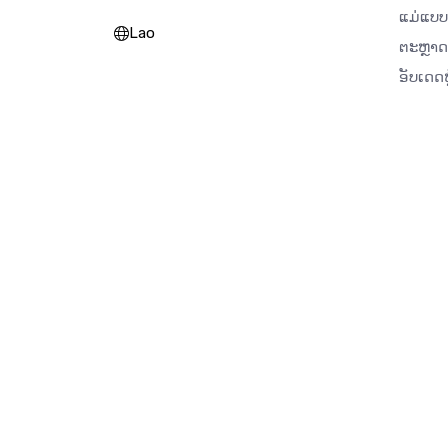
ແມ່ແບບ
Lao
ຕະຫຼາ
ອັບເດດຫ