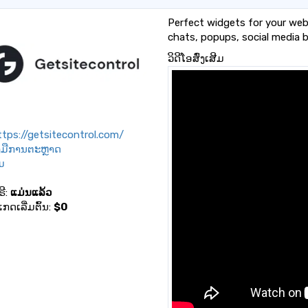
Perfect widgets for your webs
chats, popups, social media bu
ວິດີໂອສົ່ງເສີມ
tps://getsitecontrol.com/
ອງມືການຕະຫຼາດ
ົມ
ຣີ:
ແມ່ນແລ້ວ
ເກດເລີ່ມຕົ້ນ:
$0