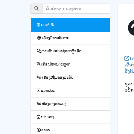
ຍອດນິຍົມ
ເຄື່ອງມືການວິເຄາະ
ການສົນທະນາຊ່ວຍເຫຼືອສົດ
ht
ເຄື່
ເຄື່ອງມືການຕະຫຼາດ
ສັງຄ
ເຄື່ອງມືຄຸ້ມຄອງລະບົບ
ຊຸດຟ
ແພັກ
ແບບຟອມ
ຫ້ອງວາງສະແດງ
ການຈອງ
ລາຄາ