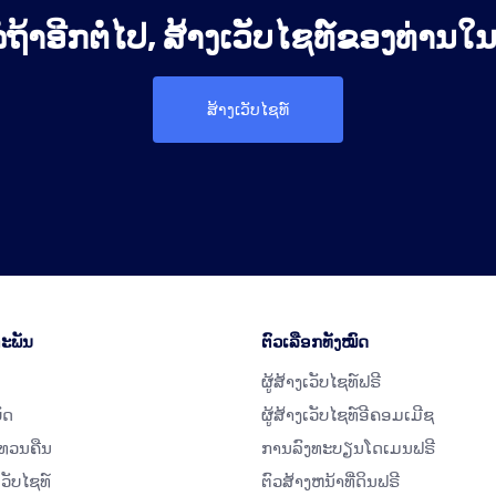
ໍຖ້າອີກຕໍ່ໄປ, ສ້າງເວັບໄຊທ໌ຂອງທ່ານໃນມື
ສ້າງເວັບໄຊທ໌
ະພັນ
ຕົວເລືອກທັງໝົດ
ຜູ້ສ້າງເວັບໄຊທ໌ຟຣີ
ັດ
ຜູ້ສ້າງເວັບໄຊທ໌ອີຄອມເມີຊ
ທວນຄືນ
ການລົງທະບຽນໂດເມນຟຣີ
ເວັບໄຊທ໌
ຕົວສ້າງຫນ້າທີ່ດິນຟຣີ