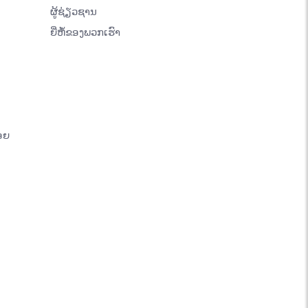
ຜູ້ຊ່ຽວຊານ
ຍີ່ຫໍ້ຂອງພວກເຮົາ
ອຍ