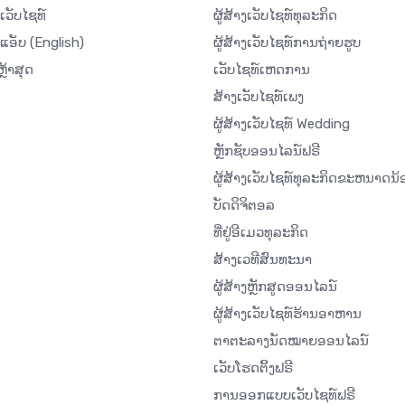
ເວັບໄຊທ໌
ຜູ້ສ້າງເວັບໄຊທ໌ທຸລະກິດ
ດແອັບ
(English)
ຜູ້ສ້າງເວັບໄຊທ໌ການຖ່າຍຮູບ
ຼ້າສຸດ
ເວັບໄຊທ໌ເຫດການ
ສ້າງເວັບໄຊທ໌ເພງ
ຜູ້ສ້າງເວັບໄຊທ໌ Wedding
ຫຼັກຊັບອອນໄລນ໌ຟຣີ
ຜູ້ສ້າງເວັບໄຊທ໌ທຸລະກິດຂະຫນາດນ້
ບັດດິຈິຕອລ
ທີ່ຢູ່ອີເມວທຸລະກິດ
ສ້າງເວທີສົນທະນາ
ຜູ້ສ້າງຫຼັກສູດອອນໄລນ໌
ຜູ້ສ້າງເວັບໄຊທ໌ຮ້ານອາຫານ
ຕາຕະລາງນັດໝາຍອອນໄລນ໌
ເວັບໂຮດຕິ້ງຟຣີ
ການອອກແບບເວັບໄຊທ໌ຟຣີ