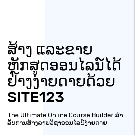
ສ້າງ ແລະຂາຍ
ຫຼັກສູດອອນໄລນ໌ໄດ້
ຢ່າງງ່າຍດາຍດ້ວຍ
SITE123
The Ultimate Online Course Builder ສໍາ​
ລັບ​ການ​ສ້າງ​ລາຍ​ວິ​ຊາ​ອອນ​ໄລ​ນ​໌​ງ່າຍ​ດາຍ​