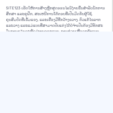
SITE123 ເຮັດໃຫ້ການສ້າງຫຼັກສູດອອນໄລນ໌ງ່າຍຂຶ້ນສໍາລັບນັກການ
ສຶກສາ ແລະຄູຝຶກ, ສະເຫນີການໂຕ້ຕອບທີ່ເປັນມິດກັບຜູ້ໃຊ້,
ຄຸນສົມບັດທີ່ເຂັ້ມແຂງ, ແລະເຄື່ອງມືທີ່ກວ້າງຂວາງ. ຕົວແກ້ໄຂລາກ
ແລະວາງ ແລະແມ່ແບບທີ່ສາມາດປັບແຕ່ງໄດ້ບໍ່ຈຳເປັນຕ້ອງມີທັກສະ
ໃນການຂຽນລະຫັດ/ການອອກແບບ. ການຊ່ວຍເຫຼືອລູກຄ້າແບບ
ພິເສດຕະຫຼອດ 24/7 ຜ່ານການສົນທະນາສົດ, ອີເມວ, ແລະ
ໂທລະສັບຮັບປະກັນປະສົບການຂອງຜູ້ໃຊ້ທີ່ບໍ່ມີຮອຍຕໍ່. ການໃຊ້ງານ,
ຄຸນສົມບັດ ແລະການຊ່ວຍເຫຼືອຂອງ SITE123 ເຮັດໃຫ້ມັນເປັນທາງ
ເລືອກອັນດັບໜຶ່ງສຳລັບຜູ້ສ້າງຫຼັກສູດ.