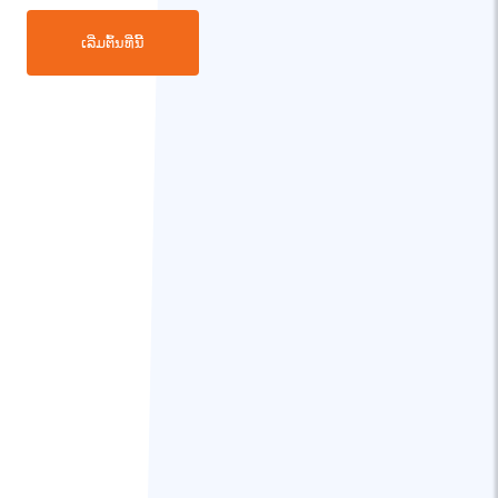
ເລີ່ມຕົ້ນທີ່ນີ້