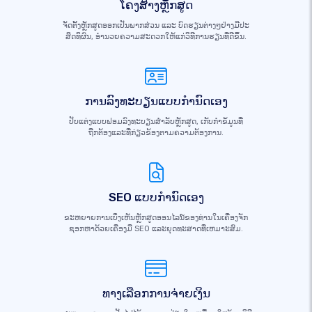
ໂຄງສ້າງຫຼັກສູດ
ຈັດ​ຕັ້ງ​ຫຼັກສູດ​ອອກ​ເປັນ​ພາກ​ສ່ວນ ​ແລະ ບົດຮຽນ​ຕ່າງໆ​ຢ່າງ​ມີ​ປະ
ສິດທິ​ຜົນ, ອຳນວຍ​ຄວາມ​ສະດວກ​ໃຫ້​ແກ່​ວິທີ​ການ​ຮຽນ​ທີ່​ດີ​ຂຶ້ນ.
ການລົງທະບຽນແບບກຳນົດເອງ
ປັບແຕ່ງແບບຟອມລົງທະບຽນສໍາລັບຫຼັກສູດ, ເກັບກໍາຂໍ້ມູນທີ່
ຖືກຕ້ອງແລະທີ່ກ່ຽວຂ້ອງຕາມຄວາມຕ້ອງການ.
SEO ແບບກຳນົດເອງ
ຂະຫຍາຍການເບິ່ງເຫັນຫຼັກສູດອອນໄລນ໌ຂອງທ່ານໃນເຄື່ອງຈັກ
ຊອກຫາດ້ວຍເຄື່ອງມື SEO ແລະຍຸດທະສາດທີ່ເຫມາະສົມ.
ທາງເລືອກການຈ່າຍເງິນ