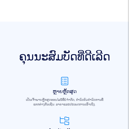
ຄຸນນະສົມບັດທີ່ດີເລີດ
ຫຼາຍຫຼັກສູດ
ເປັນເຈົ້າພາບຫຼັກສູດອອນໄລນ໌ທີ່ບໍ່ຈໍາກັດ, ກໍານົດຕົວກໍານົດການທີ່
ແຕກຕ່າງກັນເຊັ່ນ: ລາຄາແລະປະເພດການເຂົ້າເຖິງ.