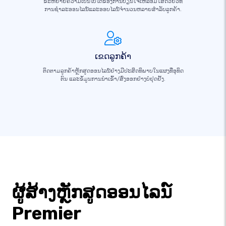
ຂະຫຍາຍຄວາມເປັນໄປໄດ້ຂອງການປ່ຽນໃຈເຫລື້ອມໃສດ້ວຍວິທີ
ການຊໍາລະອອນໄລນ໌ແລະອອບໄລນ໌ຈໍານວນຫລາຍສໍາລັບລູກຄ້າ.
ເຂດລູກຄ້າ
ຕິດຕາມລູກຄ້າຫຼັກສູດອອນໄລນ໌ຢ່າງມີປະສິດທິພາບໃນແຜງທີ່ອຸທິດ
ຕົນ ແລະຂໍ້ມູນການນໍາເຂົ້າ/ສົ່ງອອກຢ່າງບໍ່ຢຸດຢັ້ງ.
ຜູ້ສ້າງຫຼັກສູດອອນໄລນ໌
Premier