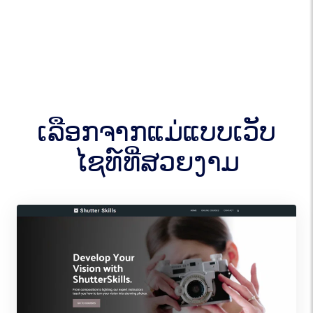
ເລືອກຈາກແມ່ແບບເວັບ
ໄຊທ໌ທີ່ສວຍງາມ