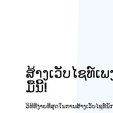
ສ້າງເວັບໄຊທ໌ເພ
ມື້ນີ້!
ວິທີທີ່ງ່າຍທີ່ສຸດໃນການສ້າງເວັບໄຊທ໌ນັ