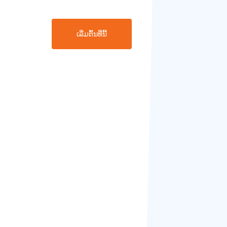
ເລີ່ມຕົ້ນທີ່ນີ້