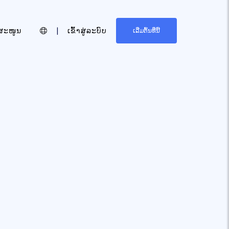
ສະໜູນ
|
ເຂົ້າສູ່ລະບົບ
ເລີ່ມຕົ້ນທີ່ນີ້