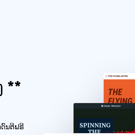
ງ **
ກດົນຕີຟຣີ