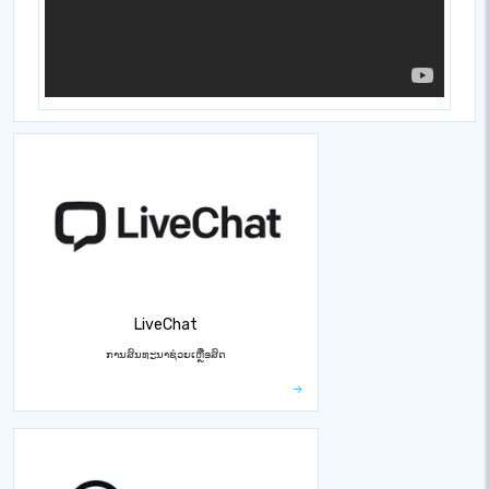
LiveChat
ການສົນທະນາຊ່ວຍເຫຼືອສົດ