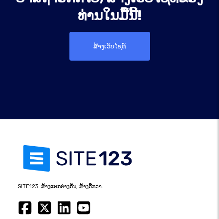
ທ່ານໃນມື້ນີ້!
ສ້າງເວັບໄຊທ໌
SITE123: ສ້າງແຕກຕ່າງກັນ, ສ້າງດີກວ່າ.