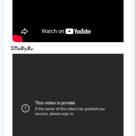
ວິດີໂອສົ່ງເສີມ