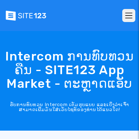
Intercom ການທົບທວນ
ຄືນ - SITE123 App
Market - ຕະຫຼາດແອັບ
ຮັບການທົບທວນ Intercom ເຕັມຮູບແບບ ແລະເບິ່ງວ່າເຈົ້າ
ສາມາດເພີ່ມມັນໃສ່ເວັບໄຊທ໌ຂອງທ່ານໄດ້ແນວໃດ!