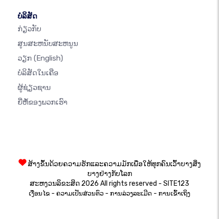
ບໍລິສັດ
ກ່ຽວກັບ
ສູນສະຫນັບສະຫນູນ
ວຽກ
(English)
ບໍລິສັດໃນເຄືອ
ຜູ້ຊ່ຽວຊານ
ຍີ່ຫໍ້ຂອງພວກເຮົາ
ສ້າງຂຶ້ນດ້ວຍຄວາມຮັກແລະຄວາມມັກເພື່ອໃຫ້ທຸກຄົນເວົ້າບາງສິ່ງ
ບາງຢ່າງກັບໂລກ
ສະຫງວນລິຂະສິດ 2026 All rights reserved - SITE123
-
-
-
ເງື່ອນໄຂ
ຄວາມເປັນສ່ວນຕົວ
ການລ່ວງລະເມີດ
ການເຂົ້າເຖິງ