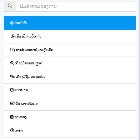
ຍອດນິຍົມ
ເຄື່ອງມືການວິເຄາະ
ການສົນທະນາຊ່ວຍເຫຼືອສົດ
ເຄື່ອງມືການຕະຫຼາດ
ເຄື່ອງມືຄຸ້ມຄອງລະບົບ
ແບບຟອມ
ຫ້ອງວາງສະແດງ
ການຈອງ
ລາຄາ