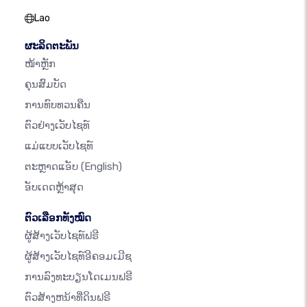
Lao
ຜະລິດຕະພັນ
ໜ້າຫຼັກ
ຄຸນສົມບັດ
ການທົບທວນຄືນ
ຕົວຢ່າງເວັບໄຊທ໌
ແມ່ແບບເວັບໄຊທ໌
ຕະຫຼາດແອັບ
(English)
ອັບເດດຫຼ້າສຸດ
ຕົວເລືອກທັງໝົດ
ຜູ້ສ້າງເວັບໄຊທ໌ຟຣີ
ຜູ້ສ້າງເວັບໄຊທ໌ອີຄອມເມີຊ
ການລົງທະບຽນໂດເມນຟຣີ
ຕົວສ້າງຫນ້າທີ່ດິນຟຣີ