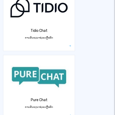
Tidio Chat
ການສົນທະນາຊ່ວຍເຫຼືອສົດ
Pure Chat
ການສົນທະນາຊ່ວຍເຫຼືອສົດ