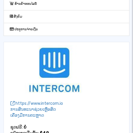
ຮ້ານຄ້າອອນໄລນ໌
ສັງຄົມ
ປະຕູການຈ່າຍເງິນ
https://www.intercom.io
ການສົນທະນາຊ່ວຍເຫຼືອສົດ
ເຄື່ອງມືການຕະຫຼາດ
ຊຸດຟຣີ:
ບໍ່