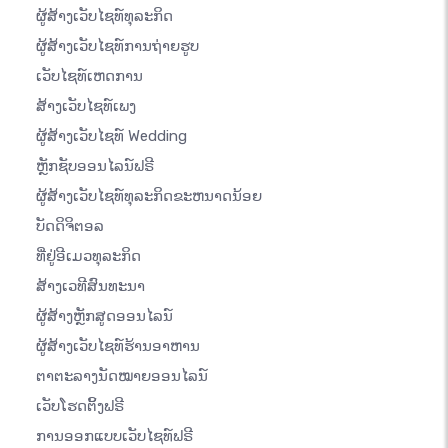
ຜູ້ສ້າງເວັບໄຊທ໌ທຸລະກິດ
ຜູ້ສ້າງເວັບໄຊທ໌ການຖ່າຍຮູບ
ເວັບໄຊທ໌ເຫດການ
ສ້າງເວັບໄຊທ໌ເພງ
ຜູ້ສ້າງເວັບໄຊທ໌ Wedding
ຫຼັກຊັບອອນໄລນ໌ຟຣີ
ຜູ້ສ້າງເວັບໄຊທ໌ທຸລະກິດຂະຫນາດນ້ອຍ
ບັດດິຈິຕອລ
ທີ່ຢູ່ອີເມວທຸລະກິດ
ສ້າງເວທີສົນທະນາ
ຜູ້ສ້າງຫຼັກສູດອອນໄລນ໌
ຜູ້ສ້າງເວັບໄຊທ໌ຮ້ານອາຫານ
ຕາຕະລາງນັດໝາຍອອນໄລນ໌
ເວັບໂຮດຕິ້ງຟຣີ
ການອອກແບບເວັບໄຊທ໌ຟຣີ