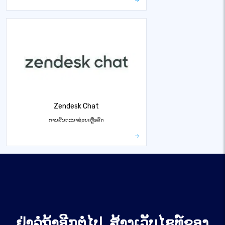
Zendesk Chat
ການສົນທະນາຊ່ວຍເຫຼືອສົດ
ຢ່າລໍຖ້າອີກຕໍ່ໄປ, ສ້າງເວັບໄຊທ໌ຂອງ