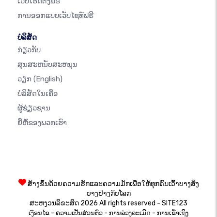
ເວັບໂຮດຕິ້ງຟຣີ
ການອອກແບບເວັບໄຊທ໌ຟຣີ
ບໍລິສັດ
ກ່ຽວກັບ
ສູນສະຫນັບສະຫນູນ
ວຽກ
(English)
ບໍລິສັດໃນເຄືອ
ຜູ້ຊ່ຽວຊານ
ຍີ່ຫໍ້ຂອງພວກເຮົາ
ສ້າງຂຶ້ນດ້ວຍຄວາມຮັກແລະຄວາມມັກເພື່ອໃຫ້ທຸກຄົນເວົ້າບາງສິ່ງ
ບາງຢ່າງກັບໂລກ
ສະຫງວນລິຂະສິດ 2026 All rights reserved - SITE123
-
-
-
ເງື່ອນໄຂ
ຄວາມເປັນສ່ວນຕົວ
ການລ່ວງລະເມີດ
ການເຂົ້າເຖິງ