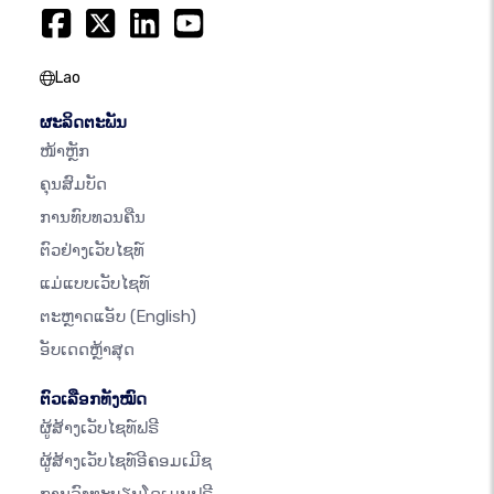
Lao
ຜະລິດຕະພັນ
ໜ້າຫຼັກ
ຄຸນສົມບັດ
ການທົບທວນຄືນ
ຕົວຢ່າງເວັບໄຊທ໌
ແມ່ແບບເວັບໄຊທ໌
ຕະຫຼາດແອັບ
(English)
ອັບເດດຫຼ້າສຸດ
ຕົວເລືອກທັງໝົດ
ຜູ້ສ້າງເວັບໄຊທ໌ຟຣີ
ຜູ້ສ້າງເວັບໄຊທ໌ອີຄອມເມີຊ