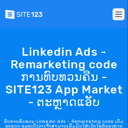
Linkedin Ads -
Remarketing code
ການທົບທວນຄືນ -
SITE123 App Market
- ຕະຫຼາດແອັບ
ຮັບການທົບທວນ Linkedin Ads - Remarketing code ເຕັມ
ຮູບແບບ ແລະເບິ່ງວ່າເຈົ້າສາມາດເພີ່ມມັນໃສ່ເວັບໄຊທ໌ຂອງທ່ານ