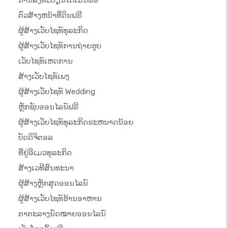
ການລົງທະບຽນໂດເມນຟຣີ
ຕົວສ້າງຫນ້າທີ່ດິນຟຣີ
ຜູ້ສ້າງເວັບໄຊທ໌ທຸລະກິດ
ຜູ້ສ້າງເວັບໄຊທ໌ການຖ່າຍຮູບ
ເວັບໄຊທ໌ເຫດການ
ສ້າງເວັບໄຊທ໌ເພງ
ຜູ້ສ້າງເວັບໄຊທ໌ Wedding
ຫຼັກຊັບອອນໄລນ໌ຟຣີ
ຜູ້ສ້າງເວັບໄຊທ໌ທຸລະກິດຂະຫນາດນ້ອຍ
ບັດດິຈິຕອລ
ທີ່ຢູ່ອີເມວທຸລະກິດ
ສ້າງເວທີສົນທະນາ
ຜູ້ສ້າງຫຼັກສູດອອນໄລນ໌
ຜູ້ສ້າງເວັບໄຊທ໌ຮ້ານອາຫານ
ຕາຕະລາງນັດໝາຍອອນໄລນ໌