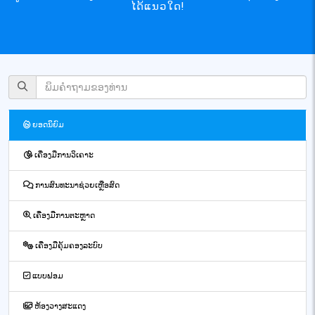
ໄດ້ແນວໃດ!
ຍອດນິຍົມ
ເຄື່ອງມືການວິເຄາະ
ການສົນທະນາຊ່ວຍເຫຼືອສົດ
ເຄື່ອງມືການຕະຫຼາດ
ເຄື່ອງມືຄຸ້ມຄອງລະບົບ
ແບບຟອມ
ຫ້ອງວາງສະແດງ