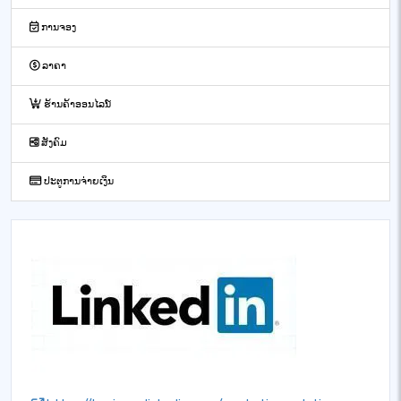
ການຈອງ
ລາຄາ
ຮ້ານຄ້າອອນໄລນ໌
ສັງຄົມ
ປະຕູການຈ່າຍເງິນ