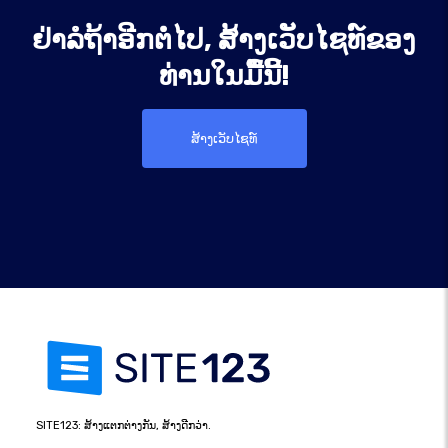
ຢ່າລໍຖ້າອີກຕໍ່ໄປ, ສ້າງເວັບໄຊທ໌ຂອງ
ທ່ານໃນມື້ນີ້!
ສ້າງເວັບໄຊທ໌
SITE123: ສ້າງແຕກຕ່າງກັນ, ສ້າງດີກວ່າ.