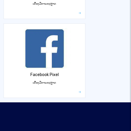
ເຄື່ອງມືການຕະຫຼາດ
Facebook Pixel
ເຄື່ອງມືການຕະຫຼາດ