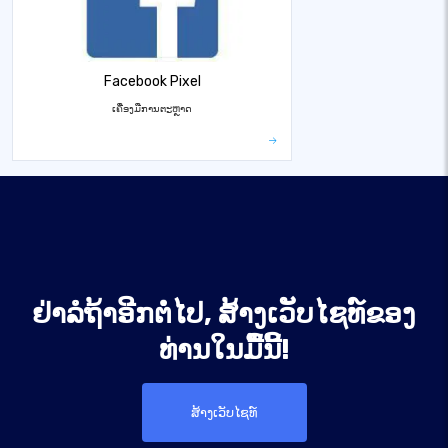
Facebook Pixel
ເຄື່ອງມືການຕະຫຼາດ
ຢ່າລໍຖ້າອີກຕໍ່ໄປ, ສ້າງເວັບໄຊທ໌ຂອງ
ທ່ານໃນມື້ນີ້!
ສ້າງເວັບໄຊທ໌