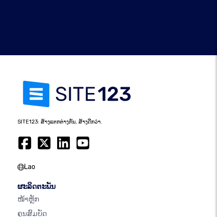
SITE123: ສ້າງແຕກຕ່າງກັນ, ສ້າງດີກວ່າ.
Lao
ຜະລິດຕະພັນ
ໜ້າຫຼັກ
ຄຸນສົມບັດ