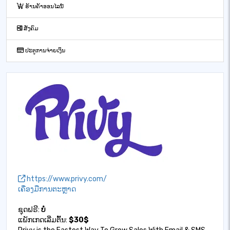
ຮ້ານຄ້າອອນໄລນ໌
ສັງຄົມ
ປະຕູການຈ່າຍເງິນ
https://www.privy.com/
ເຄື່ອງມືການຕະຫຼາດ
ຊຸດຟຣີ:
ບໍ່
ແພັກເກດເລີ່ມຕົ້ນ:
$30$