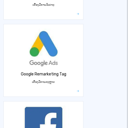
ເຄື່ອງມືການວິເຄາະ
Google Remarketing Tag
ເຄື່ອງມືການຕະຫຼາດ