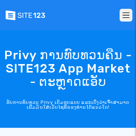
Privy ການທົບທວນຄືນ -
SITE123 App Market
- ຕະຫຼາດແອັບ
ຮັບການທົບທວນ Privy ເຕັມຮູບແບບ ແລະເບິ່ງວ່າເຈົ້າສາມາດ
ເພີ່ມມັນໃສ່ເວັບໄຊທ໌ຂອງທ່ານໄດ້ແນວໃດ!