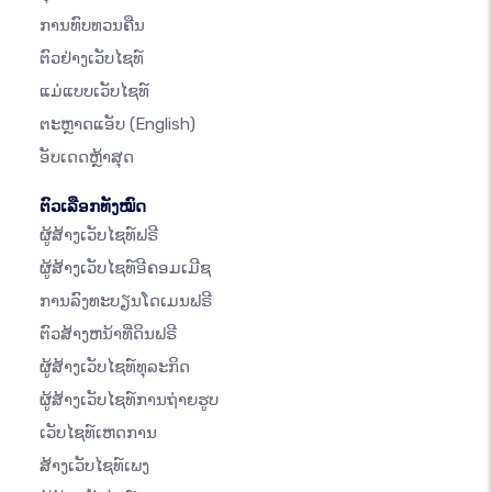
ການທົບທວນຄືນ
ຕົວຢ່າງເວັບໄຊທ໌
ແມ່ແບບເວັບໄຊທ໌
ຕະຫຼາດແອັບ
(English)
ອັບເດດຫຼ້າສຸດ
ຕົວເລືອກທັງໝົດ
ຜູ້ສ້າງເວັບໄຊທ໌ຟຣີ
ຜູ້ສ້າງເວັບໄຊທ໌ອີຄອມເມີຊ
ການລົງທະບຽນໂດເມນຟຣີ
ຕົວສ້າງຫນ້າທີ່ດິນຟຣີ
ຜູ້ສ້າງເວັບໄຊທ໌ທຸລະກິດ
ຜູ້ສ້າງເວັບໄຊທ໌ການຖ່າຍຮູບ
ເວັບໄຊທ໌ເຫດການ
ສ້າງເວັບໄຊທ໌ເພງ