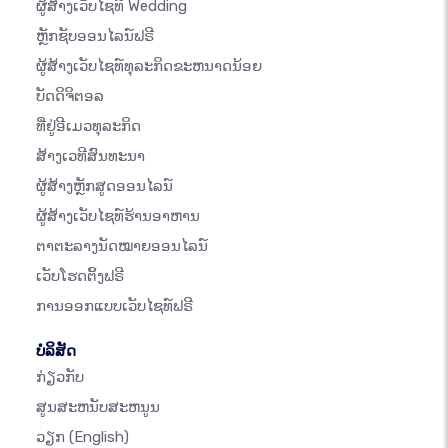
ຜູ້ສ້າງເວັບໄຊທ໌ Wedding
ຫຼັກຊັບອອນໄລນ໌ຟຣີ
ຜູ້ສ້າງເວັບໄຊທ໌ທຸລະກິດຂະຫນາດນ້ອຍ
ບັດດິຈິຕອລ
ທີ່ຢູ່ອີເມວທຸລະກິດ
ສ້າງເວທີສົນທະນາ
ຜູ້ສ້າງຫຼັກສູດອອນໄລນ໌
ຜູ້ສ້າງເວັບໄຊທ໌ຮ້ານອາຫານ
ຕາຕະລາງນັດໝາຍອອນໄລນ໌
ເວັບໂຮດຕິ້ງຟຣີ
ການອອກແບບເວັບໄຊທ໌ຟຣີ
ບໍລິສັດ
ກ່ຽວກັບ
ສູນສະຫນັບສະຫນູນ
ວຽກ
(English)