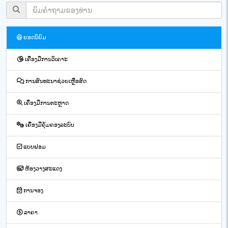
ຍອດນິຍົມ
ເຄື່ອງມືການວິເຄາະ
ການສົນທະນາຊ່ວຍເຫຼືອສົດ
ເຄື່ອງມືການຕະຫຼາດ
ເຄື່ອງມືຄຸ້ມຄອງລະບົບ
ແບບຟອມ
ຫ້ອງວາງສະແດງ
ການຈອງ
ລາຄາ