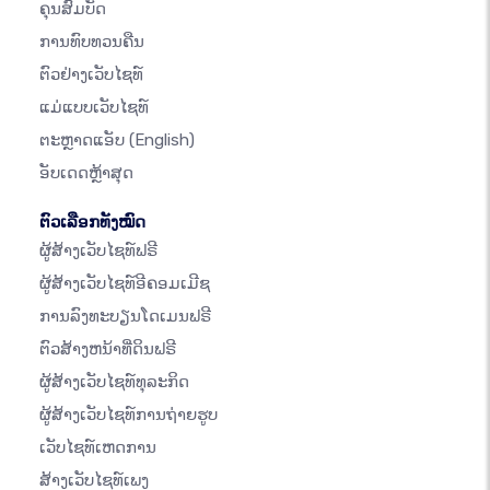
ຄຸນສົມບັດ
ການທົບທວນຄືນ
ຕົວຢ່າງເວັບໄຊທ໌
ແມ່ແບບເວັບໄຊທ໌
ຕະຫຼາດແອັບ
(English)
ອັບເດດຫຼ້າສຸດ
ຕົວເລືອກທັງໝົດ
ຜູ້ສ້າງເວັບໄຊທ໌ຟຣີ
ຜູ້ສ້າງເວັບໄຊທ໌ອີຄອມເມີຊ
ການລົງທະບຽນໂດເມນຟຣີ
ຕົວສ້າງຫນ້າທີ່ດິນຟຣີ
ຜູ້ສ້າງເວັບໄຊທ໌ທຸລະກິດ
ຜູ້ສ້າງເວັບໄຊທ໌ການຖ່າຍຮູບ
ເວັບໄຊທ໌ເຫດການ
ສ້າງເວັບໄຊທ໌ເພງ