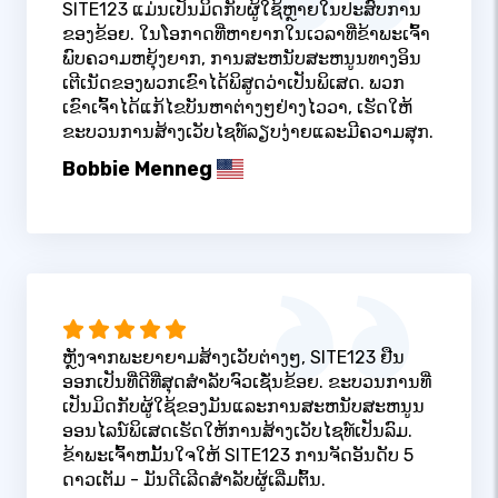
SITE123 ແມ່ນເປັນມິດກັບຜູ້ໃຊ້ຫຼາຍໃນປະສົບການ
ຂອງຂ້ອຍ. ໃນໂອກາດທີ່ຫາຍາກໃນເວລາທີ່ຂ້າພະເຈົ້າ
ພົບຄວາມຫຍຸ້ງຍາກ, ການສະຫນັບສະຫນູນທາງອິນ
ເຕີເນັດຂອງພວກເຂົາໄດ້ພິສູດວ່າເປັນພິເສດ. ພວກ
ເຂົາເຈົ້າໄດ້ແກ້ໄຂບັນຫາຕ່າງໆຢ່າງໄວວາ, ເຮັດໃຫ້
ຂະບວນການສ້າງເວັບໄຊທ໌ລຽບງ່າຍແລະມີຄວາມສຸກ.
Bobbie Menneg
ຫຼັງຈາກພະຍາຍາມສ້າງເວັບຕ່າງໆ, SITE123 ຢືນ
ອອກເປັນທີ່ດີທີ່ສຸດສໍາລັບຈົວເຊັ່ນຂ້ອຍ. ຂະບວນການທີ່
ເປັນມິດກັບຜູ້ໃຊ້ຂອງມັນແລະການສະຫນັບສະຫນູນ
ອອນໄລນ໌ພິເສດເຮັດໃຫ້ການສ້າງເວັບໄຊທ໌ເປັນລົມ.
ຂ້າພະເຈົ້າຫມັ້ນໃຈໃຫ້ SITE123 ການຈັດອັນດັບ 5
ດາວເຕັມ - ມັນດີເລີດສໍາລັບຜູ້ເລີ່ມຕົ້ນ.