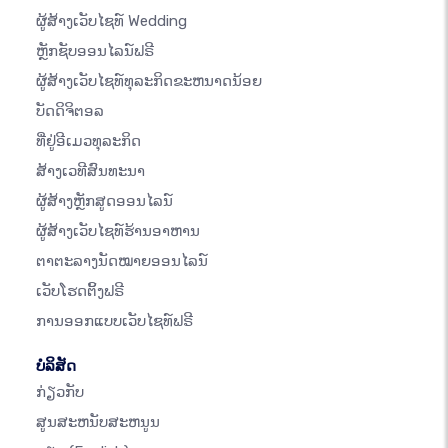
ຜູ້ສ້າງເວັບໄຊທ໌ Wedding
ຫຼັກຊັບອອນໄລນ໌ຟຣີ
ຜູ້ສ້າງເວັບໄຊທ໌ທຸລະກິດຂະຫນາດນ້ອຍ
ບັດດິຈິຕອລ
ທີ່ຢູ່ອີເມວທຸລະກິດ
ສ້າງເວທີສົນທະນາ
ຜູ້ສ້າງຫຼັກສູດອອນໄລນ໌
ຜູ້ສ້າງເວັບໄຊທ໌ຮ້ານອາຫານ
ຕາຕະລາງນັດໝາຍອອນໄລນ໌
ເວັບໂຮດຕິ້ງຟຣີ
ການອອກແບບເວັບໄຊທ໌ຟຣີ
ບໍລິສັດ
ກ່ຽວກັບ
ສູນສະຫນັບສະຫນູນ