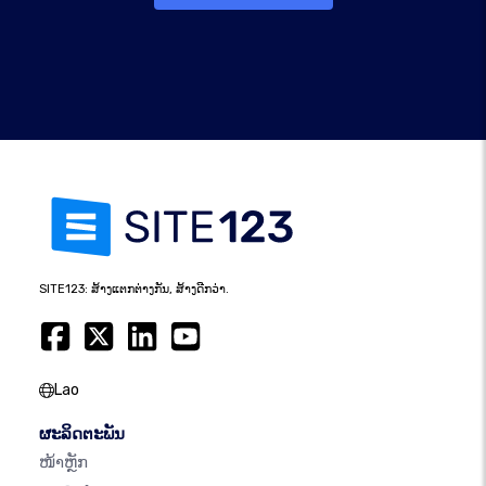
SITE123: ສ້າງແຕກຕ່າງກັນ, ສ້າງດີກວ່າ.
Lao
ຜະລິດຕະພັນ
ໜ້າຫຼັກ