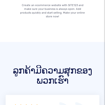
Create an ecommerce website with SITE123 and
make sure your business is always open. Add
products quickly and start selling. Make your online
store now!
ລູກຄ້າມີຄວາມສຸກຂອງ
ພວກເຮົາ