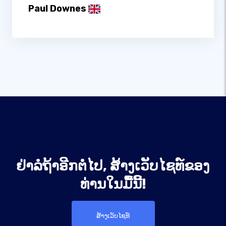
Paul Downes
ຢ່າລໍຖ້າອີກຕໍ່ໄປ, ສ້າງເວັບໄຊທ໌ຂອງ
ທ່ານໃນມື້ນີ້!
ສ້າງເວັບໄຊທ໌