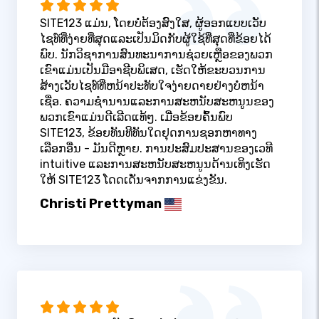
SITE123 ແມ່ນ, ໂດຍບໍ່ຕ້ອງສົງໃສ, ຜູ້ອອກແບບເວັບ
ໄຊທ໌ທີ່ງ່າຍທີ່ສຸດແລະເປັນມິດກັບຜູ້ໃຊ້ທີ່ສຸດທີ່ຂ້ອຍໄດ້
ພົບ. ນັກວິຊາການສົນທະນາການຊ່ວຍເຫຼືອຂອງພວກ
ເຂົາແມ່ນເປັນມືອາຊີບພິເສດ, ເຮັດໃຫ້ຂະບວນການ
ສ້າງເວັບໄຊທ໌ທີ່ຫນ້າປະທັບໃຈງ່າຍດາຍຢ່າງບໍ່ຫນ້າ
ເຊື່ອ. ຄວາມຊໍານານແລະການສະຫນັບສະຫນູນຂອງ
ພວກເຂົາແມ່ນດີເລີດແທ້ໆ. ເມື່ອຂ້ອຍຄົ້ນພົບ
SITE123, ຂ້ອຍທັນທີທັນໃດຢຸດການຊອກຫາທາງ
ເລືອກອື່ນ - ມັນດີຫຼາຍ. ການປະສົມປະສານຂອງເວທີ
intuitive ແລະການສະຫນັບສະຫນູນດ້ານເທິງເຮັດ
ໃຫ້ SITE123 ໂດດເດັ່ນຈາກການແຂ່ງຂັນ.
Christi Prettyman