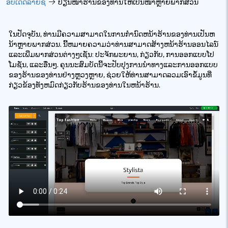
ອັບເດດລາຍຊື່
ປ່ຽນໜ້າຮ້ານຂອງທ່ານໃຫ້ເປັນໜ້າຫຼາຍພາກສ່ວນ
ໃນປັດຈຸບັນ, ທ່ານມີຄວາມສາມາດໃນການກໍານົດຫນ້າຮ້ານຂອງທ່ານເປັນຫ
ນ້າຫຼາຍພາກສ່ວນ. ນີ້ຫມາຍຄວາມວ່າທ່ານສາມາດສ້າງຫນ້າຮ້ານອອນໄລນ໌
ແລະເພີ່ມພາກສ່ວນຕ່າງໆເຊັ່ນ: ປະຈັກພະຍານ, ກ່ຽວກັບ, ການອອກແບບໂປ
ໂມຊັ່ນ, ແລະອື່ນໆ. ຄຸນນະສົມບັດນີ້ຈະປັບປຸງການນໍາທາງແລະການອອກແບບ
ຂອງຮ້ານຂອງທ່ານຢ່າງຫຼວງຫຼາຍ, ຊ່ວຍໃຫ້ທ່ານສາມາດລວມເອົາຂໍ້ມູນທີ່
ກ່ຽວຂ້ອງທັງຫມົດກ່ຽວກັບຮ້ານຂອງທ່ານໃນຫນ້າຮ້ານ.