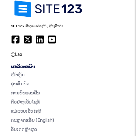
SITE123: ສ້າງແຕກຕ່າງກັນ, ສ້າງດີກວ່າ.
Lao
ຜະລິດຕະພັນ
ໜ້າຫຼັກ
ຄຸນສົມບັດ
ການທົບທວນຄືນ
ຕົວຢ່າງເວັບໄຊທ໌
ແມ່ແບບເວັບໄຊທ໌
ຕະຫຼາດແອັບ
(English)
ອັບເດດຫຼ້າສຸດ