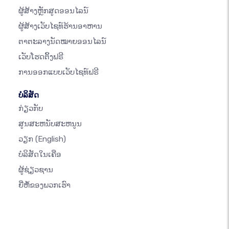
ຜູ້ສ້າງຫຼັກສູດອອນໄລນ໌
ຜູ້ສ້າງເວັບໄຊທ໌ຮ້ານອາຫານ
ຕາຕະລາງນັດໝາຍອອນໄລນ໌
ເວັບໂຮດຕິ້ງຟຣີ
ການອອກແບບເວັບໄຊທ໌ຟຣີ
ບໍລິສັດ
ກ່ຽວກັບ
ສູນສະຫນັບສະຫນູນ
ວຽກ
(English)
ບໍລິສັດໃນເຄືອ
ຜູ້ຊ່ຽວຊານ
ຍີ່ຫໍ້ຂອງພວກເຮົາ