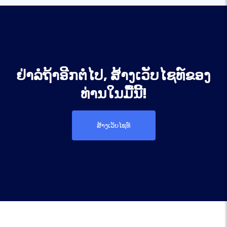
ຢ່າລໍຖ້າອີກຕໍ່ໄປ, ສ້າງເວັບໄຊທ໌ຂອງ
ທ່ານໃນມື້ນີ້!
ສ້າງເວັບໄຊທ໌