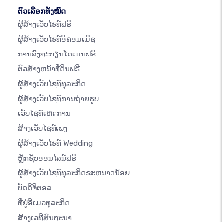
ຕົວເລືອກທັງໝົດ
ຜູ້ສ້າງເວັບໄຊທ໌ຟຣີ
ຜູ້ສ້າງເວັບໄຊທ໌ອີຄອມເມີຊ
ການລົງທະບຽນໂດເມນຟຣີ
ຕົວສ້າງຫນ້າທີ່ດິນຟຣີ
ຜູ້ສ້າງເວັບໄຊທ໌ທຸລະກິດ
ຜູ້ສ້າງເວັບໄຊທ໌ການຖ່າຍຮູບ
ເວັບໄຊທ໌ເຫດການ
ສ້າງເວັບໄຊທ໌ເພງ
ຜູ້ສ້າງເວັບໄຊທ໌ Wedding
ຫຼັກຊັບອອນໄລນ໌ຟຣີ
ຜູ້ສ້າງເວັບໄຊທ໌ທຸລະກິດຂະຫນາດນ້ອຍ
ບັດດິຈິຕອລ
ທີ່ຢູ່ອີເມວທຸລະກິດ
ສ້າງເວທີສົນທະນາ