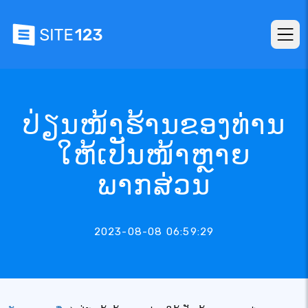
ປ່ຽນໜ້າຮ້ານຂອງທ່ານ
ໃຫ້ເປັນໜ້າຫຼາຍ
ພາກສ່ວນ
2023-08-08 06:59:29