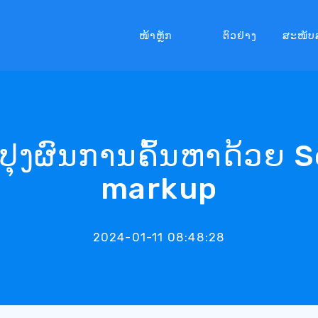
ໜ້າຫຼັກ
ຕົວຢ່າງ
ສະໜັບ
ປຸງຜົນການຄົ້ນຫາດ້ວຍ
markup
2024-01-11 08:48:28