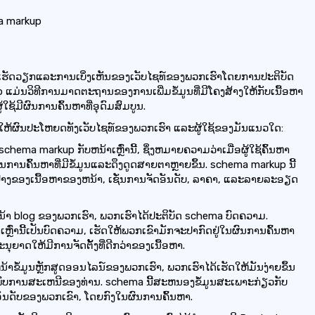
a markup
່ການເຮັດວຽກແລະການເບິ່ງເຫັນຂອງເວັບໄຊທ໌ຂອງພວກເຮົາໂດຍການປະຕິບັດ
ແມ່ນວິທີການມາດຕະຖານຂອງການເພີ່ມຂໍ້ມູນທີ່ມີໂຄງສ້າງໃຫ້ກັບເນື້ອຫາ
ໃຊ້ມີຜົນການຄົ້ນຫາທີ່ອຸດົມສົມບູນ.
ນໃຫ້ຜົນປະໂຫຍດທັງເວັບໄຊທ໌ຂອງພວກເຮົາ ແລະຜູ້ໃຊ້ຂອງມັນແນວໃດ:
schema markup ກັບຫນ້າເຫຼົ່ານີ້, ຊຶ່ງຫມາຍຄວາມວ່າເມື່ອຜູ້ໃຊ້ຄົ້ນຫາ
ົນການຄົ້ນຫາທີ່ມີຂໍ້ມູນແລະດຶງດູດສາຍຕາຫຼາຍຂຶ້ນ. schema markup ນີ້
ຢ່າງຂອງເນື້ອຫາຂອງຫນ້າ, ເຊັ່ນການຈັດອັນດັບ, ລາຄາ, ແລະລາຍລະອຽດ
້າ blog ຂອງພວກເຮົາ, ພວກເຮົາໄດ້ປະຕິບັດ schema ບົດຄວາມ.
ຫຼົ່ານີ້ເປັນບົດຄວາມ, ເຮັດໃຫ້ພວກເຂົາມັກຈະປາກົດຢູ່ໃນຜົນການຄົ້ນຫາ
ະນຸຍາດໃຫ້ມີການຈັດຕັ້ງທີ່ດີກວ່າຂອງເນື້ອຫາ.
າຂໍ້ມູນຫຼັກສູດອອນໄລນ໌ຂອງພວກເຮົາ, ພວກເຮົາໄດ້ເຮັດໃຫ້ມັນງ່າຍຂຶ້ນ
ຄົ້ນພົບການສະເຫນີຂອງທ່ານ. schema ນີ້ສະຫນອງຂໍ້ມູນສະເພາະກ່ຽວກັບ
ອັນດັບຂອງພວກເຂົາ, ໂດຍກົງໃນຜົນການຄົ້ນຫາ.