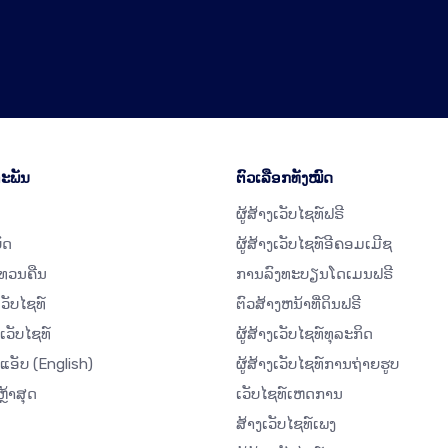
ະພັນ
ຕົວເລືອກທັງໝົດ
ຜູ້ສ້າງເວັບໄຊທ໌ຟຣີ
ັດ
ຜູ້ສ້າງເວັບໄຊທ໌ອີຄອມເມີຊ
ທວນຄືນ
ການລົງທະບຽນໂດເມນຟຣີ
ເວັບໄຊທ໌
ຕົວສ້າງຫນ້າທີ່ດິນຟຣີ
ເວັບໄຊທ໌
ຜູ້ສ້າງເວັບໄຊທ໌ທຸລະກິດ
ດແອັບ
(English)
ຜູ້ສ້າງເວັບໄຊທ໌ການຖ່າຍຮູບ
ຼ້າສຸດ
ເວັບໄຊທ໌ເຫດການ
ສ້າງເວັບໄຊທ໌ເພງ