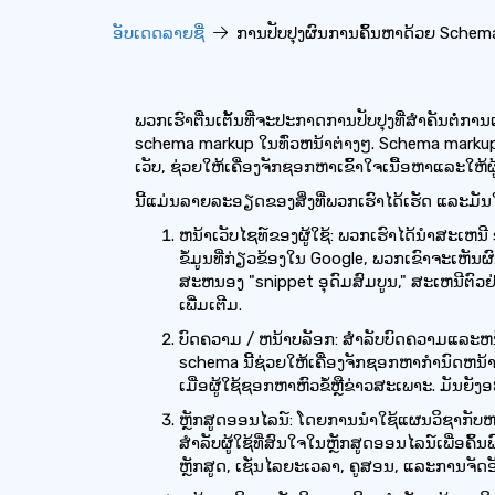
ອັບເດດລາຍຊື່
ການປັບປຸງຜົນການຄົ້ນຫາດ້ວຍ Schem
ພວກເຮົາຕື່ນເຕັ້ນທີ່ຈະປະກາດການປັບປຸງທີ່ສໍາຄັນຕໍ
schema markup ໃນທົ່ວຫນ້າຕ່າງໆ. Schema markup 
ເວັບ, ຊ່ວຍໃຫ້ເຄື່ອງຈັກຊອກຫາເຂົ້າໃຈເນື້ອຫາແລະໃຫ້ຜູ້
ນີ້ແມ່ນລາຍລະອຽດຂອງສິ່ງທີ່ພວກເຮົາໄດ້ເຮັດ ແລະມັ
ຫນ້າເວັບໄຊທ໌ຂອງຜູ້ໃຊ້: ພວກເຮົາໄດ້ນໍາສະເຫນີ 
ຂໍ້ມູນທີ່ກ່ຽວຂ້ອງໃນ Google, ພວກເຂົາຈະເຫັນຜ
ສະຫນອງ "snippet ອຸດົມສົມບູນ," ສະເຫນີຕົວ
ເພີ່ມເຕີມ.
ບົດຄວາມ / ຫນ້າບລັອກ: ສໍາລັບບົດຄວາມແລະຫນ
schema ນີ້ຊ່ວຍໃຫ້ເຄື່ອງຈັກຊອກຫາກໍານົດຫນ້າເ
ເມື່ອຜູ້ໃຊ້ຊອກຫາຫົວຂໍ້ຫຼືຂ່າວສະເພາະ. ມັນຍັງອ
ຫຼັກສູດອອນໄລນ໌: ໂດຍການນໍາໃຊ້ແຜນວິຊາກັບຫນ້
ສໍາລັບຜູ້ໃຊ້ທີ່ສົນໃຈໃນຫຼັກສູດອອນໄລນ໌ເພື່ອ
ຫຼັກສູດ, ເຊັ່ນໄລຍະເວລາ, ຄູສອນ, ແລະການຈັດ