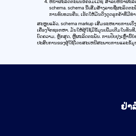
ຫນ້າຜະລິດຕະພັນອີຄອມເມີຊ: ສໍາລັບຫນ້າຜະລ
schema. schema ນີ້ເສີມສ້າງລາຍຊື່ຜະລິດຕ
ການທົບທວນຄືນ, ເຮັດໃຫ້ມັນດຶງດູດລູກຄ້າທີ່ມີທ່
ສະຫຼຸບແລ້ວ, schema markup ເສີມຂະຫຍາຍການເບິ່
ເຄື່ອງຈັກຊອກຫາ. ມັນໃຫ້ຜູ້ໃຊ້ມີຂໍ້ມູນເພີ່ມເຕີມໃນທັນທ
ບົດຄວາມ, ຫຼັກສູດ, ຫຼືຜະລິດຕະພັນ. ການປັບປຸງເຫຼົ່ານ
ປະສົບການຂອງຜູ້ໃຊ້ໂດຍສະເຫນີສະພາບການແລະຂໍ້ມູ
ຢ່າລ