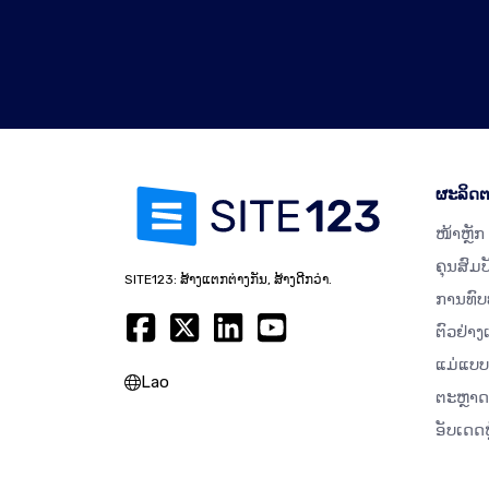
ຜະລິດຕ
ໜ້າຫຼັກ
ຄຸນສົມບ
SITE123: ສ້າງແຕກຕ່າງກັນ, ສ້າງດີກວ່າ.
ການທົບ
ຕົວຢ່າງ
ແມ່ແບບ
Lao
ຕະຫຼາ
ອັບເດດຫ