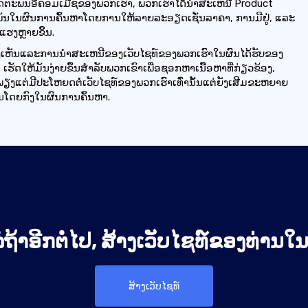
ິດຕະພັນອີຄອມເມີຊຂອງພວກເຮົາ, ພວກເຮົາໄດ້ນໍາສະເຫນີ Product
ະພັນໃນຜົນການຄົ້ນຫາໂດຍການໃຫ້ລາຍລະອຽດເຊັ່ນລາຄາ, ການມີຢູ່, ແລະ
າແຮງຫຼາຍຂຶ້ນ.
ງເຫັນແລະການນໍາສະເຫນີຂອງເວັບໄຊທ໌ຂອງພວກເຮົາໃນຜົນໄດ້ຮັບຂອງ
ີ, ເຮັດໃຫ້ມັນງ່າຍຂຶ້ນສໍາລັບພວກເຂົາເພື່ອຊອກຫາເນື້ອຫາທີ່ກ່ຽວຂ້ອງ,
ີ້ບໍ່ພຽງແຕ່ມີປະໂຫຍດຕໍ່ເວັບໄຊທ໌ຂອງພວກເຮົາເທົ່ານັ້ນແຕ່ຍັງເສີມຂະຫຍາຍ
ນໂດຍກົງໃນຜົນການຄົ້ນຫາ.
ໍຖ້າອີກຕໍ່ໄປ, ສ້າງເວັບໄຊທ໌ຂອງທ່ານໃນມື
ສ້າງເວັບໄຊທ໌