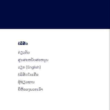
ບໍລິສັດ
ກ່ຽວກັບ
ສູນສະຫນັບສະຫນູນ
ວຽກ
(English)
ບໍລິສັດໃນເຄືອ
ຜູ້ຊ່ຽວຊານ
ຍີ່ຫໍ້ຂອງພວກເຮົາ