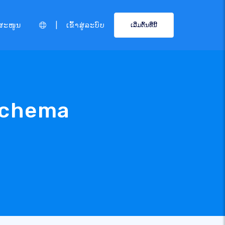
|
ສະໜູນ
ເຂົ້າສູ່ລະບົບ
ເລີ່ມຕົ້ນທີ່ນີ້
 Schema