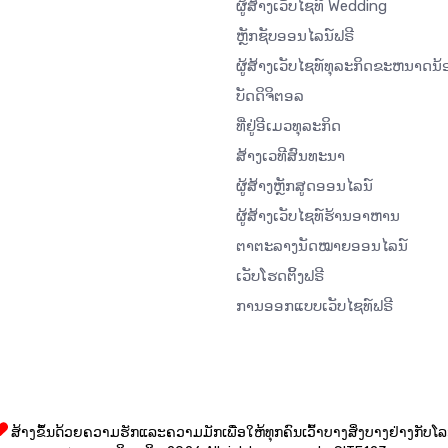
ຜູ້ສ້າງເວັບໄຊທ໌ Wedding
ຫຼັກຊັບອອນໄລນ໌ຟຣີ
ຜູ້ສ້າງເວັບໄຊທ໌ທຸລະກິດຂະຫນາດນ້
ບັດດິຈິຕອລ
ທີ່ຢູ່ອີເມວທຸລະກິດ
ສ້າງເວທີສົນທະນາ
ຜູ້ສ້າງຫຼັກສູດອອນໄລນ໌
ຜູ້ສ້າງເວັບໄຊທ໌ຮ້ານອາຫານ
ຕາຕະລາງນັດໝາຍອອນໄລນ໌
ເວັບໂຮດຕິ້ງຟຣີ
ການອອກແບບເວັບໄຊທ໌ຟຣີ
ສ້າງຂຶ້ນດ້ວຍຄວາມຮັກແລະຄວາມມັກເພື່ອໃຫ້ທຸກຄົນເວົ້າບາງສິ່ງບາງຢ່າງກັບໂ