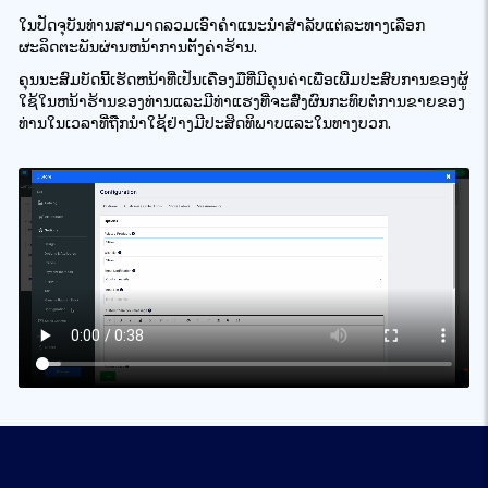
ໃນປັດຈຸບັນທ່ານສາມາດລວມເອົາຄໍາແນະນໍາສໍາລັບແຕ່ລະທາງເລືອກ
ຜະລິດຕະພັນຜ່ານຫນ້າການຕັ້ງຄ່າຮ້ານ.
ຄຸນນະສົມບັດນີ້ເຮັດຫນ້າທີ່ເປັນເຄື່ອງມືທີ່ມີຄຸນຄ່າເພື່ອເພີ່ມປະສົບການຂອງຜູ້
ໃຊ້ໃນຫນ້າຮ້ານຂອງທ່ານແລະມີທ່າແຮງທີ່ຈະສົ່ງຜົນກະທົບຕໍ່ການຂາຍຂອງ
ທ່ານໃນເວລາທີ່ຖືກນໍາໃຊ້ຢ່າງມີປະສິດທິພາບແລະໃນທາງບວກ.