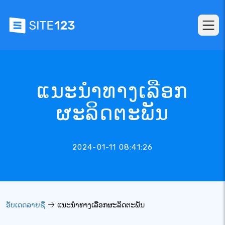
ແນະນຳທາງເລືອກ
ຜະລິດຕະພັນ
2024-01-11 08:41:26
ອັບເດດລາຍຊື່
ແນະນຳທາງເລືອກຜະລິດຕະພັນ