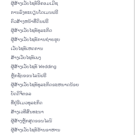
ຜູ້ສ້າງເວັບໄຊທ໌ອີຄອມເມີຊ
ການລົງທະບຽນໂດເມນຟຣີ
ຕົວສ້າງຫນ້າທີ່ດິນຟຣີ
ຜູ້ສ້າງເວັບໄຊທ໌ທຸລະກິດ
ຜູ້ສ້າງເວັບໄຊທ໌ການຖ່າຍຮູບ
ເວັບໄຊທ໌ເຫດການ
ສ້າງເວັບໄຊທ໌ເພງ
ຜູ້ສ້າງເວັບໄຊທ໌ Wedding
ຫຼັກຊັບອອນໄລນ໌ຟຣີ
ຜູ້ສ້າງເວັບໄຊທ໌ທຸລະກິດຂະຫນາດນ້ອຍ
ບັດດິຈິຕອລ
ທີ່ຢູ່ອີເມວທຸລະກິດ
ສ້າງເວທີສົນທະນາ
ຜູ້ສ້າງຫຼັກສູດອອນໄລນ໌
ຜູ້ສ້າງເວັບໄຊທ໌ຮ້ານອາຫານ