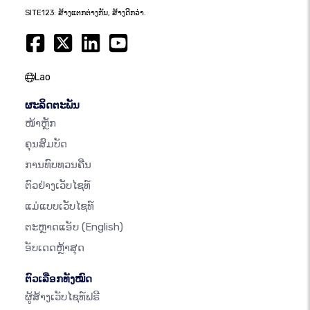
SITE123: ສ້າງແຕກຕ່າງກັນ, ສ້າງດີກວ່າ.
Lao
ຜະລິດຕະພັນ
ໜ້າຫຼັກ
ຄຸນສົມບັດ
ການທົບທວນຄືນ
ຕົວຢ່າງເວັບໄຊທ໌
ແມ່ແບບເວັບໄຊທ໌
ຕະຫຼາດແອັບ
(English)
ອັບເດດຫຼ້າສຸດ
ຕົວເລືອກທັງໝົດ
ຜູ້ສ້າງເວັບໄຊທ໌ຟຣີ