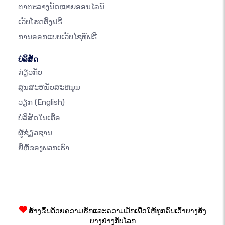
ຕາຕະລາງນັດໝາຍອອນໄລນ໌
ເວັບໂຮດຕິ້ງຟຣີ
ການອອກແບບເວັບໄຊທ໌ຟຣີ
ບໍລິສັດ
ກ່ຽວກັບ
ສູນສະຫນັບສະຫນູນ
ວຽກ
(English)
ບໍລິສັດໃນເຄືອ
ຜູ້ຊ່ຽວຊານ
ຍີ່ຫໍ້ຂອງພວກເຮົາ
ສ້າງຂຶ້ນດ້ວຍຄວາມຮັກແລະຄວາມມັກເພື່ອໃຫ້ທຸກຄົນເວົ້າບາງສິ່ງ
ບາງຢ່າງກັບໂລກ