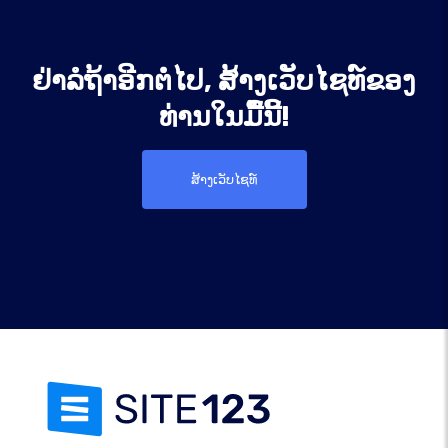
ຢ່າລໍຖ້າອີກຕໍ່ໄປ, ສ້າງເວັບໄຊທ໌ຂອງ
ທ່ານໃນມື້ນີ້!
ສ້າງເວັບໄຊທ໌