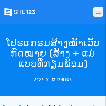
ໂປຣແກຣມສ້າງໜ້າເວັບ
ກົດໝາຍ (ສ້າງ + ແມ່
ແບບທີ່ກຽມພ້ອມ)
2026-01-13 13:51:06