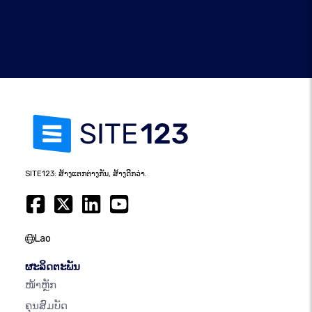
SITE123: ສ້າງແຕກຕ່າງກັນ, ສ້າງດີກວ່າ.
Lao
ຜະລິດຕະພັນ
ໜ້າຫຼັກ
ຄຸນສົມບັດ