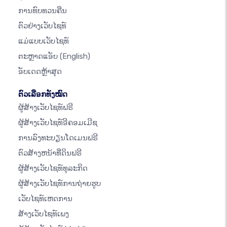
ການທົບທວນຄືນ
ຕົວຢ່າງເວັບໄຊທ໌
ແມ່ແບບເວັບໄຊທ໌
ຕະຫຼາດແອັບ
(English)
ອັບເດດຫຼ້າສຸດ
ຕົວເລືອກທັງໝົດ
ຜູ້ສ້າງເວັບໄຊທ໌ຟຣີ
ຜູ້ສ້າງເວັບໄຊທ໌ອີຄອມເມີຊ
ການລົງທະບຽນໂດເມນຟຣີ
ຕົວສ້າງຫນ້າທີ່ດິນຟຣີ
ຜູ້ສ້າງເວັບໄຊທ໌ທຸລະກິດ
ຜູ້ສ້າງເວັບໄຊທ໌ການຖ່າຍຮູບ
ເວັບໄຊທ໌ເຫດການ
ສ້າງເວັບໄຊທ໌ເພງ