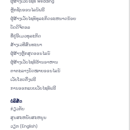
ຜູ້ສ້າງເວັບໄຊທ໌ Wedding
ຫຼັກຊັບອອນໄລນ໌ຟຣີ
ຜູ້ສ້າງເວັບໄຊທ໌ທຸລະກິດຂະຫນາດນ້ອຍ
ບັດດິຈິຕອລ
ທີ່ຢູ່ອີເມວທຸລະກິດ
ສ້າງເວທີສົນທະນາ
ຜູ້ສ້າງຫຼັກສູດອອນໄລນ໌
ຜູ້ສ້າງເວັບໄຊທ໌ຮ້ານອາຫານ
ຕາຕະລາງນັດໝາຍອອນໄລນ໌
ເວັບໂຮດຕິ້ງຟຣີ
ການອອກແບບເວັບໄຊທ໌ຟຣີ
ບໍລິສັດ
ກ່ຽວກັບ
ສູນສະຫນັບສະຫນູນ
ວຽກ
(English)