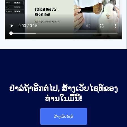
ຢ່າລໍຖ້າອີກຕໍ່ໄປ, ສ້າງເວັບໄຊທ໌ຂອງ
ທ່ານໃນມື້ນີ້!
ສ້າງເວັບໄຊທ໌