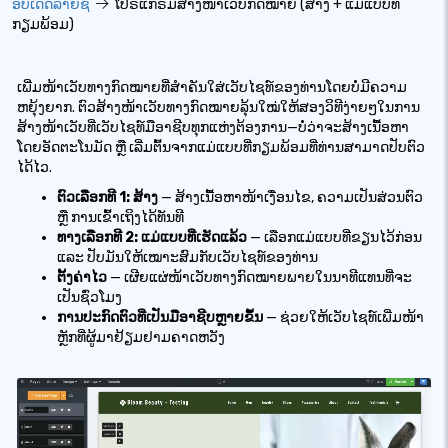
ອັບເດດລາຍຊື່
ໂປຣແກຣມສ້າງໜ້າເວັບກົດໝາຍ (ສ້າງ + ແມ່ແບບທີ່
ກຽມພ້ອມ)
ເພີ່ມໜ້າເວັບທາງກົດໝາຍທີ່ສຳຄັນໃສ່ເວັບໄຊທ໌ຂອງທ່ານໂດຍບໍ່ມີຄວາມ
ຫຍຸ້ງຍາກ. ຕົວສ້າງໜ້າເວັບທາງກົດໝາຍລຸ້ນໃໝ່ໃຫ້ສອງວິທີງ່າຍໆໃນການ
ສ້າງໜ້າເວັບທີ່ເວັບໄຊທ໌ມືອາຊີບທຸກແຫ່ງຕ້ອງການ—ບໍ່ວ່າຈະສ້າງເນື້ອຫາ
ໂດຍອັດຕະໂນມັດ ຫຼື ເລີ່ມຕົ້ນຈາກແມ່ແບບທີ່ກຽມພ້ອມທີ່ທ່ານສາມາດປັບຕົວ
ໄດ້ໄວ.
ຕົວເລືອກທີ 1: ສ້າງ
— ສ້າງເນື້ອຫາໜ້າເງື່ອນໄຂ, ຄວາມເປັນສ່ວນຕົວ
ຫຼື ການເຂົ້າເຖິງໄດ້ທັນທີ
ທາງເລືອກທີ 2: ແມ່ແບບທີ່ເຮັດແລ້ວ
— ເລືອກແມ່ແບບທີ່ຂຽນໄວ້ກ່ອນ
ແລະ ປັບມັນໃຫ້ເໝາະສົມກັບເວັບໄຊທ໌ຂອງທ່ານ
ຕັ້ງຄ່າໄວ
— ເຜີຍແຜ່ໜ້າເວັບທາງກົດໝາຍພາຍໃນນາທີແທນທີ່ຈະ
ເປັນຊົ່ວໂມງ
ການປະກົດຕົວທີ່ເປັນມືອາຊີບຫຼາຍຂຶ້ນ
— ຊ່ວຍໃຫ້ເວັບໄຊທ໌ເພີ່ມໜ້າ
ຫຼັກທີ່ຜູ້ມາຢ້ຽມຢາມຄາດຫວັງ