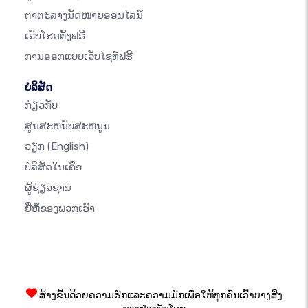
ຕາຕະລາງນັດໝາຍອອນໄລນ໌
ເວັບໂຮດຕິ້ງຟຣີ
ການອອກແບບເວັບໄຊທ໌ຟຣີ
ບໍລິສັດ
ກ່ຽວກັບ
ສູນສະຫນັບສະຫນູນ
ວຽກ
(English)
ບໍລິສັດໃນເຄືອ
ຜູ້ຊ່ຽວຊານ
ຍີ່ຫໍ້ຂອງພວກເຮົາ
ສ້າງຂຶ້ນດ້ວຍຄວາມຮັກແລະຄວາມມັກເພື່ອໃຫ້ທຸກຄົນເວົ້າບາງສິ່ງ