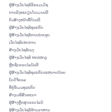
ຜູ້ສ້າງເວັບໄຊທ໌ອີຄອມເມີຊ
ການລົງທະບຽນໂດເມນຟຣີ
ຕົວສ້າງຫນ້າທີ່ດິນຟຣີ
ຜູ້ສ້າງເວັບໄຊທ໌ທຸລະກິດ
ຜູ້ສ້າງເວັບໄຊທ໌ການຖ່າຍຮູບ
ເວັບໄຊທ໌ເຫດການ
ສ້າງເວັບໄຊທ໌ເພງ
ຜູ້ສ້າງເວັບໄຊທ໌ Wedding
ຫຼັກຊັບອອນໄລນ໌ຟຣີ
ຜູ້ສ້າງເວັບໄຊທ໌ທຸລະກິດຂະຫນາດນ້ອຍ
ບັດດິຈິຕອລ
ທີ່ຢູ່ອີເມວທຸລະກິດ
ສ້າງເວທີສົນທະນາ
ຜູ້ສ້າງຫຼັກສູດອອນໄລນ໌
ຜູ້ສ້າງເວັບໄຊທ໌ຮ້ານອາຫານ