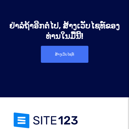
ຢ່າລໍຖ້າອີກຕໍ່ໄປ, ສ້າງເວັບໄຊທ໌ຂອງ
ທ່ານໃນມື້ນີ້!
ສ້າງເວັບໄຊທ໌