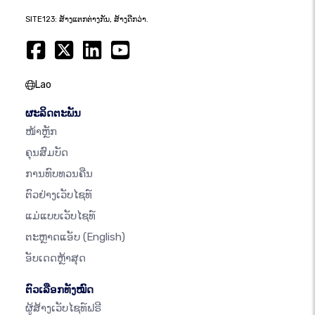
SITE123: ສ້າງແຕກຕ່າງກັນ, ສ້າງດີກວ່າ.
Lao
ຜະລິດຕະພັນ
ໜ້າຫຼັກ
ຄຸນສົມບັດ
ການທົບທວນຄືນ
ຕົວຢ່າງເວັບໄຊທ໌
ແມ່ແບບເວັບໄຊທ໌
ຕະຫຼາດແອັບ
(English)
ອັບເດດຫຼ້າສຸດ
ຕົວເລືອກທັງໝົດ
ຜູ້ສ້າງເວັບໄຊທ໌ຟຣີ