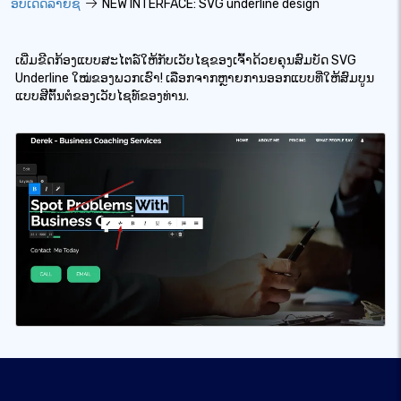
ອັບເດດລາຍຊື່
NEW INTERFACE: SVG underline design
ເພີ່ມຂີດກ້ອງແບບສະໄຕລ໌ໃຫ້ກັບເວັບໄຊຂອງເຈົ້າດ້ວຍຄຸນສົມບັດ SVG
Underline ໃໝ່ຂອງພວກເຮົາ! ເລືອກຈາກຫຼາຍການອອກແບບທີ່ໃຫ້ສົມບູນ
ແບບສີຕົ້ນຕໍຂອງເວັບໄຊທ໌ຂອງທ່ານ.