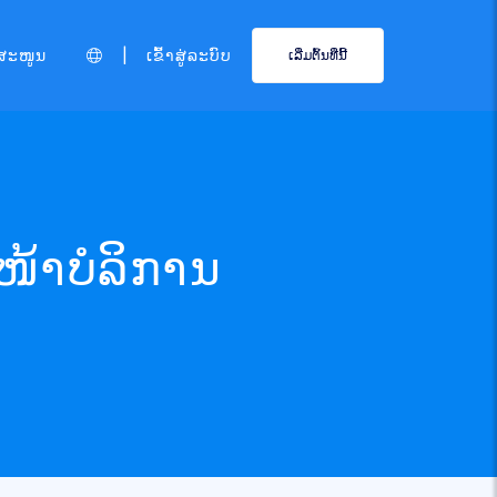
|
ສະໜູນ
ເຂົ້າສູ່ລະບົບ
ເລີ່ມຕົ້ນທີ່ນີ້
ໜ້າບໍລິການ