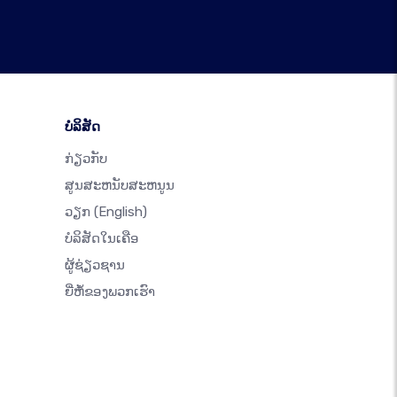
ບໍລິສັດ
ກ່ຽວກັບ
ສູນສະຫນັບສະຫນູນ
ວຽກ
(English)
ບໍລິສັດໃນເຄືອ
ຜູ້ຊ່ຽວຊານ
ຍີ່ຫໍ້ຂອງພວກເຮົາ