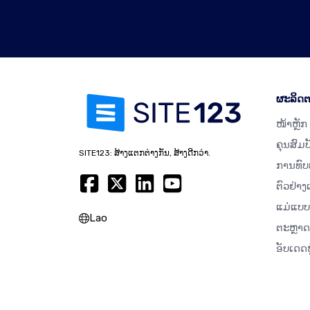
ຜະລິດຕ
ໜ້າຫຼັກ
ຄຸນສົມບ
SITE123: ສ້າງແຕກຕ່າງກັນ, ສ້າງດີກວ່າ.
ການທົບ
ຕົວຢ່າງ
ແມ່ແບບ
Lao
ຕະຫຼາ
ອັບເດດຫ