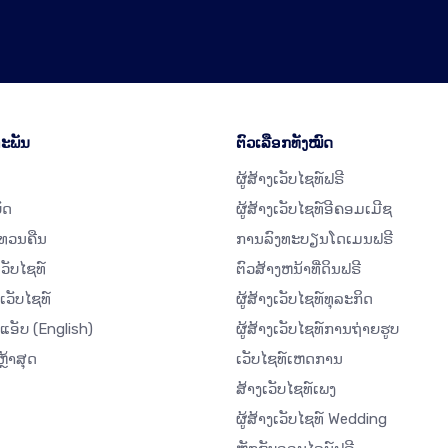
ະພັນ
ຕົວເລືອກທັງໝົດ
ຜູ້ສ້າງເວັບໄຊທ໌ຟຣີ
ັດ
ຜູ້ສ້າງເວັບໄຊທ໌ອີຄອມເມີຊ
ທວນຄືນ
ການລົງທະບຽນໂດເມນຟຣີ
ເວັບໄຊທ໌
ຕົວສ້າງຫນ້າທີ່ດິນຟຣີ
ເວັບໄຊທ໌
ຜູ້ສ້າງເວັບໄຊທ໌ທຸລະກິດ
ດແອັບ
(English)
ຜູ້ສ້າງເວັບໄຊທ໌ການຖ່າຍຮູບ
ຼ້າສຸດ
ເວັບໄຊທ໌ເຫດການ
ສ້າງເວັບໄຊທ໌ເພງ
ຜູ້ສ້າງເວັບໄຊທ໌ Wedding