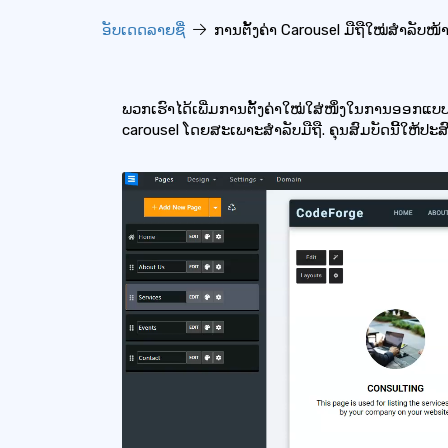
ອັບເດດລາຍຊື່
ການຕັ້ງຄ່າ Carousel ມືຖືໃໝ່ສຳລັບໜ້າ
ພວກເຮົາໄດ້ເພີ່ມການຕັ້ງຄ່າໃໝ່ໃສ່ໜຶ່ງໃນການອອກແບ
carousel ໂດຍສະເພາະສໍາລັບມືຖື. ຄຸນສົມບັດນີ້ໃຫ້ປະ