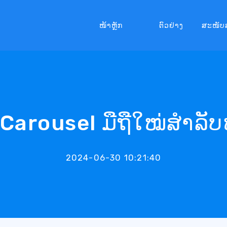
ໜ້າຫຼັກ
ຕົວຢ່າງ
ສະໜັບ
າ Carousel ມືຖືໃໝ່ສຳລັບ
2024-06-30 10:21:40