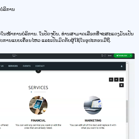
ບໍລິການ
ບໃນໜ້າການບໍລິການ. ໃນປັດຈຸບັນ, ທ່ານສາມາດເລືອກທີ່ຈະສະແດງມັນເປັນ
ສົບການແບບເຄື່ອນໄຫວ ແລະເປັນມິດກັບຜູ້ໃຊ້ໃນອຸປະກອນມືຖື.