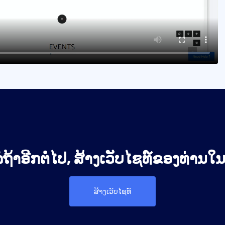
ໍຖ້າອີກຕໍ່ໄປ, ສ້າງເວັບໄຊທ໌ຂອງທ່ານໃນມື
ສ້າງເວັບໄຊທ໌