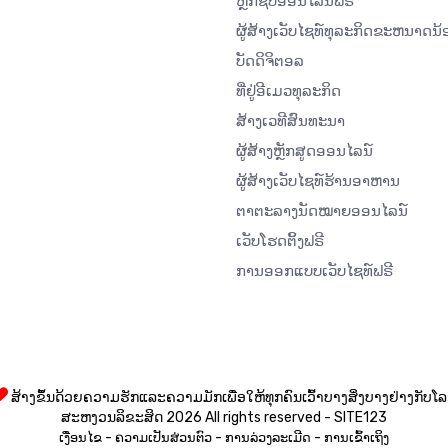
ຫຼັກຊັບອອນໄລນ໌ຟຣີ
ຜູ້ສ້າງເວັບໄຊທ໌ທຸລະກິດຂະຫນາດນ້
ບັດດິຈິຕອລ
ທີ່ຢູ່ອີເມວທຸລະກິດ
ສ້າງເວທີສົນທະນາ
ຜູ້ສ້າງຫຼັກສູດອອນໄລນ໌
ຜູ້ສ້າງເວັບໄຊທ໌ຮ້ານອາຫານ
ຕາຕະລາງນັດໝາຍອອນໄລນ໌
ເວັບໂຮດຕິ້ງຟຣີ
ການອອກແບບເວັບໄຊທ໌ຟຣີ
ສ້າງຂຶ້ນດ້ວຍຄວາມຮັກແລະຄວາມມັກເພື່ອໃຫ້ທຸກຄົນເວົ້າບາງສິ່ງບາງຢ່າງກັບໂ
ສະຫງວນລິຂະສິດ 2026 All rights reserved - SITE123
-
-
-
ເງື່ອນໄຂ
ຄວາມເປັນສ່ວນຕົວ
ການລ່ວງລະເມີດ
ການເຂົ້າເຖິງ