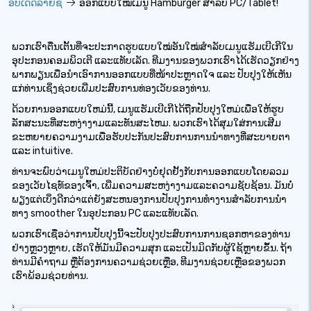
ອັບເດດລາຍຊື່
ອອກແບບໃໝ່ເມນູ Hamburger ສໍາລັບ PC/Tablet!
ພວກເຮົາຕື່ນເຕັ້ນທີ່ຈະປະກາດຮູບແບບໃໝ່ອັນໃໝ່ສຳລັບເມນູແຮັມເບີເກີໃນ
ອຸປະກອນຄອມພິວເຕີ ແລະແທັບເລັດ. ທີມງານຂອງພວກເຮົາໄດ້ເຮັດວຽກຢ່າງ
ພາກພຽນເພື່ອນຳເອົາການອອກແບບທີ່ໜ້າປະຫຼາດໃຈ ແລະ ປັບປຸງໃຫ້ເຫັນ
ແກ່ທ່ານເຊິ່ງຊ່ວຍເພີ່ມປະສົບການທ່ອງເວັບຂອງທ່ານ.
ດ້ວຍການອອກແບບໃຫມ່ນີ້, ເມນູແຮັມເບີເກີໄດ້ຖືກປັບປຸງໃຫມ່ເພື່ອໃຫ້ຮູບ
ລັກສະນະທີ່ສະຫງ່າງາມແລະທັນສະໄຫມ. ພວກເຮົາໄດ້ສຸມໃສ່ການເສີມ
ຂະຫຍາຍຄວາມງາມເພື່ອຮັບປະກັນປະສົບການການນໍາທາງທີ່ສະບາຍຕາ
ແລະ intuitive.
ທ່ານຈະພົບວ່າເມນູໃຫມ່ປະຕິບັດຢ່າງບໍ່ຢຸດຢັ້ງກັບການອອກແບບໂດຍລວມ
ຂອງເວັບໄຊທ໌ຂອງເຈົ້າ, ເພີ່ມຄວາມສະຫງ່າງາມແລະຄວາມຊັບຊ້ອນ. ມັນບໍ່
ພຽງແຕ່ເບິ່ງດີກວ່າແຕ່ຍັງສະຫນອງການປັບປຸງການທໍາງານສໍາລັບການນໍາ
ທາງ smoother ໃນອຸປະກອນ PC ແລະແທັບເລັດ.
ພວກເຮົາເຊື່ອວ່າການປັບປຸງນີ້ຈະປັບປຸງປະສົບການການຊອກຫາຂອງທ່ານ
ຢ່າງຫຼວງຫຼາຍ, ເຮັດໃຫ້ມັນມີຄວາມສຸກ ແລະເປັນມິດກັບຜູ້ໃຊ້ຫຼາຍຂຶ້ນ. ຖ້າ
ທ່ານມີຄຳຖາມ ຫຼືຕ້ອງການຄວາມຊ່ວຍເຫຼືອ, ທີມງານຊ່ວຍເຫຼືອຂອງພວກ
ເຮົາພ້ອມຊ່ວຍທ່ານ.