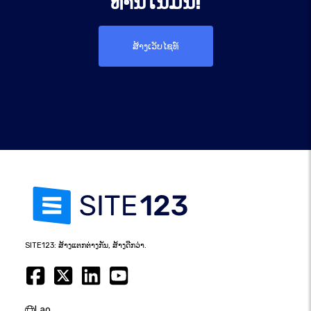
ທ່ານໃນມື້ນີ້!
ສ້າງເວັບໄຊທ໌
SITE123: ສ້າງແຕກຕ່າງກັນ, ສ້າງດີກວ່າ.
Lao