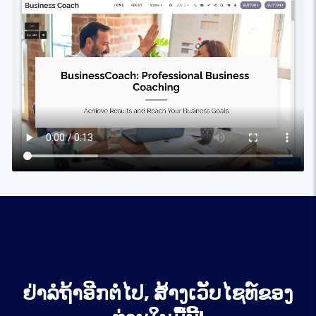
ຢ່າລໍຖ້າອີກຕໍ່ໄປ, ສ້າງເວັບໄຊທ໌ຂອງ