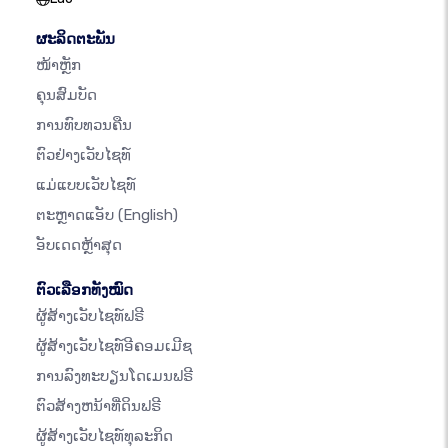
ຜະລິດຕະພັນ
ໜ້າຫຼັກ
ຄຸນສົມບັດ
ການທົບທວນຄືນ
ຕົວຢ່າງເວັບໄຊທ໌
ແມ່ແບບເວັບໄຊທ໌
ຕະຫຼາດແອັບ
(English)
ອັບເດດຫຼ້າສຸດ
ຕົວເລືອກທັງໝົດ
ຜູ້ສ້າງເວັບໄຊທ໌ຟຣີ
ຜູ້ສ້າງເວັບໄຊທ໌ອີຄອມເມີຊ
ການລົງທະບຽນໂດເມນຟຣີ
ຕົວສ້າງຫນ້າທີ່ດິນຟຣີ
ຜູ້ສ້າງເວັບໄຊທ໌ທຸລະກິດ