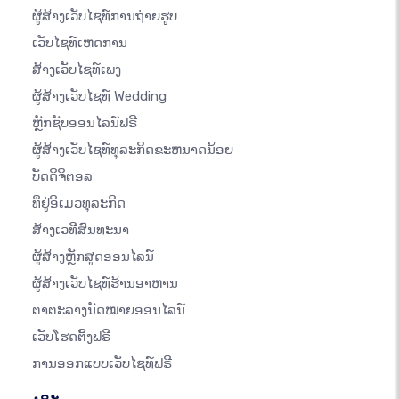
ຜູ້ສ້າງເວັບໄຊທ໌ການຖ່າຍຮູບ
ເວັບໄຊທ໌ເຫດການ
ສ້າງເວັບໄຊທ໌ເພງ
ຜູ້ສ້າງເວັບໄຊທ໌ Wedding
ຫຼັກຊັບອອນໄລນ໌ຟຣີ
ຜູ້ສ້າງເວັບໄຊທ໌ທຸລະກິດຂະຫນາດນ້ອຍ
ບັດດິຈິຕອລ
ທີ່ຢູ່ອີເມວທຸລະກິດ
ສ້າງເວທີສົນທະນາ
ຜູ້ສ້າງຫຼັກສູດອອນໄລນ໌
ຜູ້ສ້າງເວັບໄຊທ໌ຮ້ານອາຫານ
ຕາຕະລາງນັດໝາຍອອນໄລນ໌
ເວັບໂຮດຕິ້ງຟຣີ
ການອອກແບບເວັບໄຊທ໌ຟຣີ