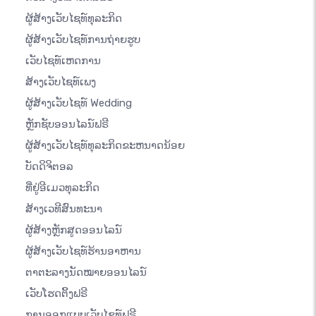
ຜູ້ສ້າງເວັບໄຊທ໌ທຸລະກິດ
ຜູ້ສ້າງເວັບໄຊທ໌ການຖ່າຍຮູບ
ເວັບໄຊທ໌ເຫດການ
ສ້າງເວັບໄຊທ໌ເພງ
ຜູ້ສ້າງເວັບໄຊທ໌ Wedding
ຫຼັກຊັບອອນໄລນ໌ຟຣີ
ຜູ້ສ້າງເວັບໄຊທ໌ທຸລະກິດຂະຫນາດນ້ອຍ
ບັດດິຈິຕອລ
ທີ່ຢູ່ອີເມວທຸລະກິດ
ສ້າງເວທີສົນທະນາ
ຜູ້ສ້າງຫຼັກສູດອອນໄລນ໌
ຜູ້ສ້າງເວັບໄຊທ໌ຮ້ານອາຫານ
ຕາຕະລາງນັດໝາຍອອນໄລນ໌
ເວັບໂຮດຕິ້ງຟຣີ
ການອອກແບບເວັບໄຊທ໌ຟຣີ