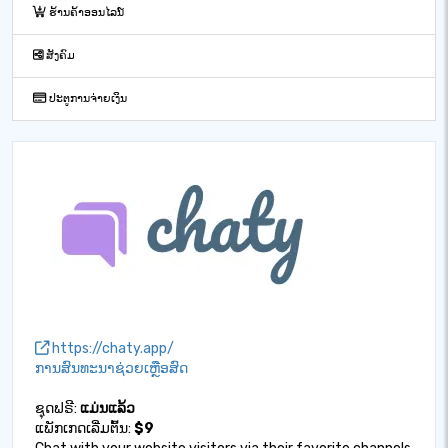
ຮ້ານຄ້າອອນໄລນ໌
ສັງຄົມ
ປະຕູການຈ່າຍເງິນ
https://chaty.app/
ການສົນທະນາຊ່ວຍເຫຼືອສົດ
ຊຸດຟຣີ:
ແມ່ນແລ້ວ
ແພັກເກດເລີ່ມຕົ້ນ:
$9