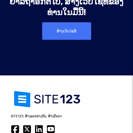
ຢ່າລໍຖ້າອີກຕໍ່ໄປ, ສ້າງເວັບໄຊທ໌ຂອງ
ທ່ານໃນມື້ນີ້!
ສ້າງເວັບໄຊທ໌
SITE123: ສ້າງແຕກຕ່າງກັນ, ສ້າງດີກວ່າ.