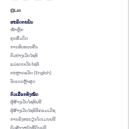
Lao
ຜະລິດຕະພັນ
ໜ້າຫຼັກ
ຄຸນສົມບັດ
ການທົບທວນຄືນ
ຕົວຢ່າງເວັບໄຊທ໌
ແມ່ແບບເວັບໄຊທ໌
ຕະຫຼາດແອັບ
(English)
ອັບເດດຫຼ້າສຸດ
ຕົວເລືອກທັງໝົດ
ຜູ້ສ້າງເວັບໄຊທ໌ຟຣີ
ຜູ້ສ້າງເວັບໄຊທ໌ອີຄອມເມີຊ
ການລົງທະບຽນໂດເມນຟຣີ
ຕົວສ້າງຫນ້າທີ່ດິນຟຣີ