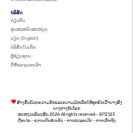
ບໍລິສັດ
ກ່ຽວກັບ
ສູນສະຫນັບສະຫນູນ
ວຽກ
(English)
ບໍລິສັດໃນເຄືອ
ຜູ້ຊ່ຽວຊານ
ຍີ່ຫໍ້ຂອງພວກເຮົາ
ສ້າງຂຶ້ນດ້ວຍຄວາມຮັກແລະຄວາມມັກເພື່ອໃຫ້ທຸກຄົນເວົ້າບາງສິ່ງ
ບາງຢ່າງກັບໂລກ
ສະຫງວນລິຂະສິດ 2026 All rights reserved - SITE123
-
-
-
ເງື່ອນໄຂ
ຄວາມເປັນສ່ວນຕົວ
ການລ່ວງລະເມີດ
ການເຂົ້າເຖິງ