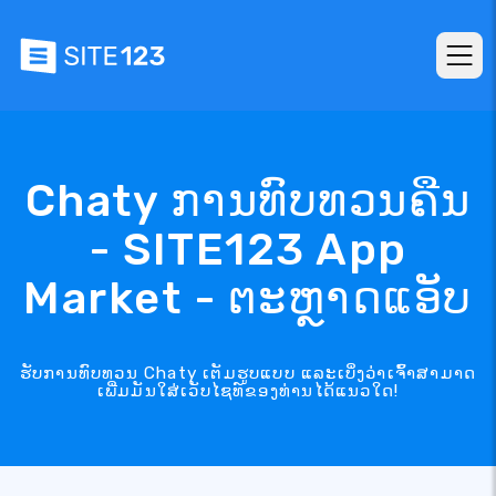
Chaty ການທົບທວນຄືນ
- SITE123 App
Market - ຕະຫຼາດແອັບ
ຮັບການທົບທວນ Chaty ເຕັມຮູບແບບ ແລະເບິ່ງວ່າເຈົ້າສາມາດ
ເພີ່ມມັນໃສ່ເວັບໄຊທ໌ຂອງທ່ານໄດ້ແນວໃດ!