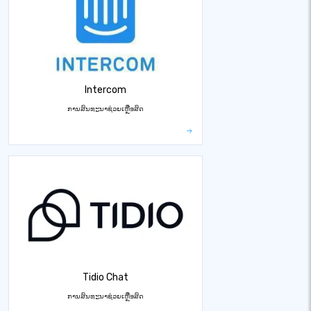
Intercom
ການສົນທະນາຊ່ວຍເຫຼືອສົດ
Tidio Chat
ການສົນທະນາຊ່ວຍເຫຼືອສົດ