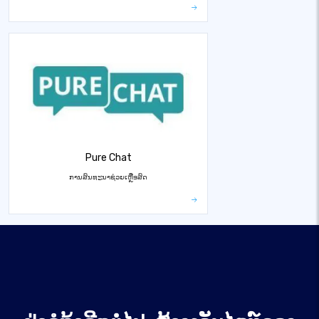
Pure Chat
ການສົນທະນາຊ່ວຍເຫຼືອສົດ