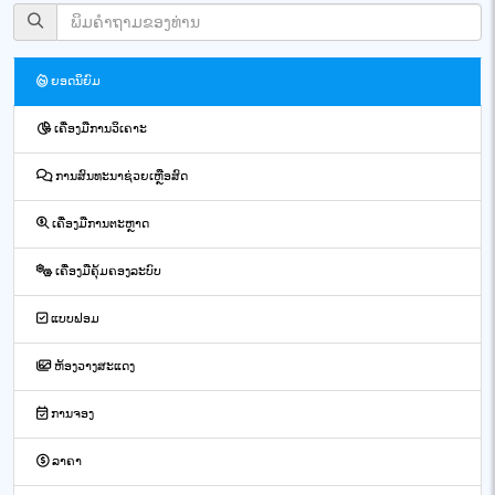
ຍອດນິຍົມ
ເຄື່ອງມືການວິເຄາະ
ການສົນທະນາຊ່ວຍເຫຼືອສົດ
ເຄື່ອງມືການຕະຫຼາດ
ເຄື່ອງມືຄຸ້ມຄອງລະບົບ
ແບບຟອມ
ຫ້ອງວາງສະແດງ
ການຈອງ
ລາຄາ