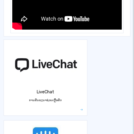
LiveChat
ການສົນທະນາຊ່ວຍເຫຼືອສົດ