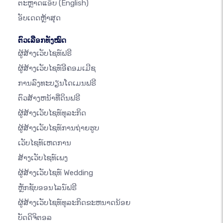
ຕະຫຼາດແອັບ
(English)
ອັບເດດຫຼ້າສຸດ
ຕົວເລືອກທັງໝົດ
ຜູ້ສ້າງເວັບໄຊທ໌ຟຣີ
ຜູ້ສ້າງເວັບໄຊທ໌ອີຄອມເມີຊ
ການລົງທະບຽນໂດເມນຟຣີ
ຕົວສ້າງຫນ້າທີ່ດິນຟຣີ
ຜູ້ສ້າງເວັບໄຊທ໌ທຸລະກິດ
ຜູ້ສ້າງເວັບໄຊທ໌ການຖ່າຍຮູບ
ເວັບໄຊທ໌ເຫດການ
ສ້າງເວັບໄຊທ໌ເພງ
ຜູ້ສ້າງເວັບໄຊທ໌ Wedding
ຫຼັກຊັບອອນໄລນ໌ຟຣີ
ຜູ້ສ້າງເວັບໄຊທ໌ທຸລະກິດຂະຫນາດນ້ອຍ
ບັດດິຈິຕອລ