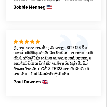
Bobbie Menneg
ຫຼັງຈາກພະຍາຍາມສ້າງເວັບຕ່າງໆ, SITE123 ຢືນ
ອອກເປັນທີ່ດີທີ່ສຸດສໍາລັບຈົວເຊັ່ນຂ້ອຍ. ຂະບວນການທີ່
ເປັນມິດກັບຜູ້ໃຊ້ຂອງມັນແລະການສະຫນັບສະຫນູນ
ອອນໄລນ໌ພິເສດເຮັດໃຫ້ການສ້າງເວັບໄຊທ໌ເປັນລົມ.
ຂ້າພະເຈົ້າຫມັ້ນໃຈໃຫ້ SITE123 ການຈັດອັນດັບ 5
ດາວເຕັມ - ມັນດີເລີດສໍາລັບຜູ້ເລີ່ມຕົ້ນ.
Paul Downes