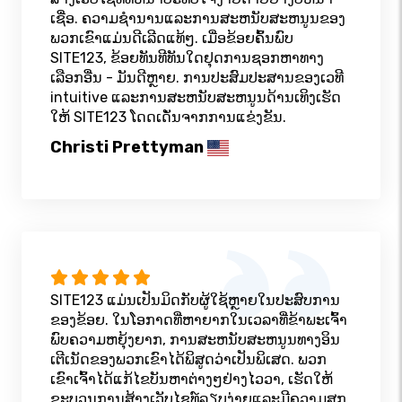
ເຊື່ອ. ຄວາມຊໍານານແລະການສະຫນັບສະຫນູນຂອງ
ພວກເຂົາແມ່ນດີເລີດແທ້ໆ. ເມື່ອຂ້ອຍຄົ້ນພົບ
SITE123, ຂ້ອຍທັນທີທັນໃດຢຸດການຊອກຫາທາງ
ເລືອກອື່ນ - ມັນດີຫຼາຍ. ການປະສົມປະສານຂອງເວທີ
intuitive ແລະການສະຫນັບສະຫນູນດ້ານເທິງເຮັດ
ໃຫ້ SITE123 ໂດດເດັ່ນຈາກການແຂ່ງຂັນ.
Christi Prettyman
SITE123 ແມ່ນເປັນມິດກັບຜູ້ໃຊ້ຫຼາຍໃນປະສົບການ
ຂອງຂ້ອຍ. ໃນໂອກາດທີ່ຫາຍາກໃນເວລາທີ່ຂ້າພະເຈົ້າ
ພົບຄວາມຫຍຸ້ງຍາກ, ການສະຫນັບສະຫນູນທາງອິນ
ເຕີເນັດຂອງພວກເຂົາໄດ້ພິສູດວ່າເປັນພິເສດ. ພວກ
ເຂົາເຈົ້າໄດ້ແກ້ໄຂບັນຫາຕ່າງໆຢ່າງໄວວາ, ເຮັດໃຫ້
ຂະບວນການສ້າງເວັບໄຊທ໌ລຽບງ່າຍແລະມີຄວາມສຸກ.