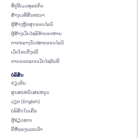
ທີ່ຢູ່ອີເມວທຸລະກິດ
ສ້າງເວທີສົນທະນາ
ຜູ້ສ້າງຫຼັກສູດອອນໄລນ໌
ຜູ້ສ້າງເວັບໄຊທ໌ຮ້ານອາຫານ
ຕາຕະລາງນັດໝາຍອອນໄລນ໌
ເວັບໂຮດຕິ້ງຟຣີ
ການອອກແບບເວັບໄຊທ໌ຟຣີ
ບໍລິສັດ
ກ່ຽວກັບ
ສູນສະຫນັບສະຫນູນ
ວຽກ
(English)
ບໍລິສັດໃນເຄືອ
ຜູ້ຊ່ຽວຊານ
ຍີ່ຫໍ້ຂອງພວກເຮົາ