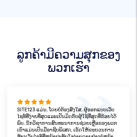
ລູກຄ້າມີຄວາມສຸກຂອງ
ພວກເຮົາ
SITE123 ແມ່ນ, ໂດຍບໍ່ຕ້ອງສົງໃສ, ຜູ້ອອກແບບເວັບ
ໄຊທ໌ທີ່ງ່າຍທີ່ສຸດແລະເປັນມິດກັບຜູ້ໃຊ້ທີ່ສຸດທີ່ຂ້ອຍໄດ້
ພົບ. ນັກວິຊາການສົນທະນາການຊ່ວຍເຫຼືອຂອງພວກ
ເຂົາແມ່ນເປັນມືອາຊີບພິເສດ, ເຮັດໃຫ້ຂະບວນການ
ສ້າງເວັບໄຊທ໌ທີ່ຫນ້າປະທັບໃຈງ່າຍດາຍຢ່າງບໍ່ຫນ້າ