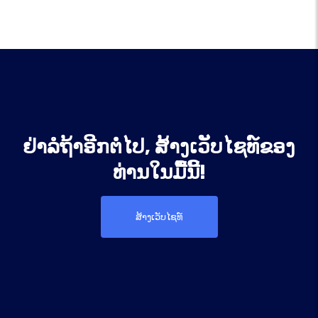
ຢ່າລໍຖ້າອີກຕໍ່ໄປ, ສ້າງເວັບໄຊທ໌ຂອງ
ທ່ານໃນມື້ນີ້!
ສ້າງເວັບໄຊທ໌