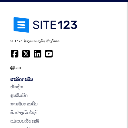
SITE123: ສ້າງແຕກຕ່າງກັນ, ສ້າງດີກວ່າ.
Lao
ຜະລິດຕະພັນ
ໜ້າຫຼັກ
ຄຸນສົມບັດ
ການທົບທວນຄືນ
ຕົວຢ່າງເວັບໄຊທ໌
ແມ່ແບບເວັບໄຊທ໌