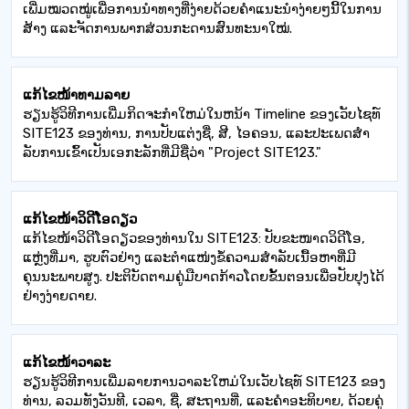
ເພີ່ມໝວດໝູ່ເພື່ອການນຳທາງທີ່ງ່າຍດ້ວຍຄຳແນະນຳງ່າຍໆນີ້ໃນການ
ສ້າງ ແລະຈັດການພາກສ່ວນກະດານສົນທະນາໃໝ່.
ແກ້ໄຂໜ້າທາມລາຍ
ຮຽນ​ຮູ້​ວິ​ທີ​ການ​ເພີ່ມ​ກິດ​ຈະ​ກໍາ​ໃຫມ່​ໃນ​ຫນ້າ Timeline ຂອງ​ເວັບ​ໄຊ​ທ​໌
SITE123 ຂອງ​ທ່ານ​, ການ​ປັບ​ແຕ່ງ​ຊື່​, ສີ​, ໄອ​ຄອນ​, ແລະ​ປະ​ເພດ​ສໍາ​
ລັບ​ການ​ເຂົ້າ​ເປັນ​ເອ​ກະ​ລັກ​ທີ່​ມີ​ຊື່​ວ່າ "Project SITE123​."
ແກ້ໄຂໜ້າວິດີໂອດຽວ
ແກ້ໄຂໜ້າວິດີໂອດຽວຂອງທ່ານໃນ SITE123: ປັບຂະໜາດວິດີໂອ,
ແຫຼ່ງທີ່ມາ, ຮູບຕົວຢ່າງ ແລະຕຳແໜ່ງຂໍ້ຄວາມສຳລັບເນື້ອຫາທີ່ມີ
ຄຸນນະພາບສູງ. ປະ​ຕິ​ບັດ​ຕາມ​ຄູ່​ມື​ບາດ​ກ້າວ​ໂດຍ​ຂັ້ນ​ຕອນ​ເພື່ອ​ປັບ​ປຸງ​ໄດ້​
ຢ່າງ​ງ່າຍ​ດາຍ​.
ແກ້ໄຂໜ້າວາລະ
ຮຽນ​ຮູ້​ວິ​ທີ​ການ​ເພີ່ມ​ລາຍ​ການ​ວາ​ລະ​ໃຫມ່​ໃນ​ເວັບ​ໄຊ​ທ​໌ SITE123 ຂອງ​
ທ່ານ​, ລວມ​ທັງ​ວັນ​ທີ​, ເວ​ລາ​, ຊື່​, ສະ​ຖານ​ທີ່​, ແລະ​ຄໍາ​ອະ​ທິ​ບາຍ​, ດ້ວຍ​ຄູ່​