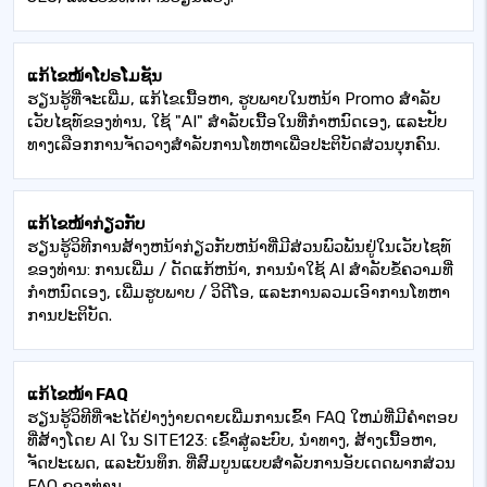
ແກ້ໄຂໜ້າໂປຣໂມຊັນ
ຮຽນຮູ້ທີ່ຈະເພີ່ມ, ແກ້ໄຂເນື້ອຫາ, ຮູບພາບໃນຫນ້າ Promo ສໍາລັບ
ເວັບໄຊທ໌ຂອງທ່ານ, ໃຊ້ "AI" ສໍາລັບເນື້ອໃນທີ່ກໍາຫນົດເອງ, ແລະປັບ
ທາງເລືອກການຈັດວາງສໍາລັບການໂທຫາເພື່ອປະຕິບັດສ່ວນບຸກຄົນ.
ແກ້ໄຂໜ້າກ່ຽວກັບ
ຮຽນຮູ້ວິທີການສ້າງຫນ້າກ່ຽວກັບຫນ້າທີ່ມີສ່ວນພົວພັນຢູ່ໃນເວັບໄຊທ໌
ຂອງທ່ານ: ການເພີ່ມ / ດັດແກ້ຫນ້າ, ການນໍາໃຊ້ AI ສໍາລັບຂໍ້ຄວາມທີ່
ກໍາຫນົດເອງ, ເພີ່ມຮູບພາບ / ວິດີໂອ, ແລະການລວມເອົາການໂທຫາ
ການປະຕິບັດ.
ແກ້ໄຂໜ້າ FAQ
ຮຽນ​ຮູ້​ວິ​ທີ​ທີ່​ຈະ​ໄດ້​ຢ່າງ​ງ່າຍ​ດາຍ​ເພີ່ມ​ການ​ເຂົ້າ FAQ ໃຫມ່​ທີ່​ມີ​ຄໍາ​ຕອບ​
ທີ່​ສ້າງ​ໂດຍ AI ໃນ SITE123​: ເຂົ້າ​ສູ່​ລະ​ບົບ​, ນໍາ​ທາງ​, ສ້າງ​ເນື້ອ​ຫາ​,
ຈັດ​ປະ​ເພດ​, ແລະ​ບັນ​ທຶກ​. ທີ່ສົມບູນແບບສໍາລັບການອັບເດດພາກສ່ວນ
FAQ ຂອງທ່ານ.