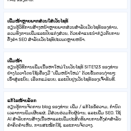
ເພີ່ມໜ້າຫຼາຍພາກສ່ວນໃສ່ເວັບໄຊທ໌
ຮຽນຮູ້ວິທີການສ້າງຫນ້າຫຼາຍພາກສ່ວນສໍາລັບເວັບໄຊທ໌ຂອງທ່ານ,
ລວມທັງການເພີ່ມແລະປັບແຕ່ງສ່ວນ, ດ້ວຍຄໍາແນະນໍາກ່ຽວກັບການ
ຕັ້ງຄ່າ SEO ສໍາລັບເວັບໄຊທ໌ປະເພດຫຼາຍຫນ້າ.
ເພີ່ມໜ້າ
ຮຽນຮູ້ວິທີການເພີ່ມເນື້ອຫາໃຫມ່ໃນເວັບໄຊທ໌ SITE123 ຂອງທ່ານ
ຢ່າງໄວວາໂດຍໃຊ້ເຄື່ອງມື "ເພີ່ມຫນ້າໃຫມ່" ດ້ວຍຂັ້ນຕອນງ່າຍໆ:
ເຂົ້າສູ່ລະບົບ, ເລືອກແມ່ແບບ, ແລະປັບປຸງເວັບໄຊທ໌ຂອງເຈົ້າທັນທີ.
ແກ້ໄຂໜ້າບລັອກ
ຮຽນຮູ້ການຈັດການ blog ຂອງທ່ານ: ເພີ່ມ / ແກ້ໄຂຂໍ້ຄວາມ, ກໍານົດ
ເວລາການພິມເຜີຍແຜ່, ມີສ່ວນຮ່ວມກັບຜູ້ອ່ານ, ແລະເພີ່ມ SEO. ໃຊ້
AI ສໍາລັບການສ້າງເນື້ອຫາແລະເພີ່ມປະສິດທິພາບການຕັ້ງຄ່າສໍາລັບ
ຄໍາຄິດຄໍາເຫັນ, ການສະໝັກໃຊ້, ແລະການຈັດວາງ.