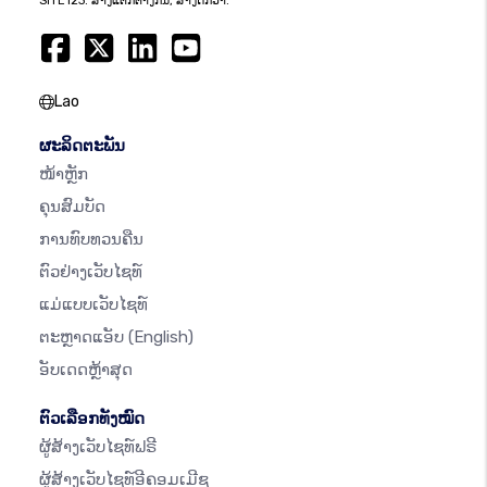
SITE123: ສ້າງແຕກຕ່າງກັນ, ສ້າງດີກວ່າ.
Lao
ຜະລິດຕະພັນ
ໜ້າຫຼັກ
ຄຸນສົມບັດ
ການທົບທວນຄືນ
ຕົວຢ່າງເວັບໄຊທ໌
ແມ່ແບບເວັບໄຊທ໌
ຕະຫຼາດແອັບ
(English)
ອັບເດດຫຼ້າສຸດ
ຕົວເລືອກທັງໝົດ
ຜູ້ສ້າງເວັບໄຊທ໌ຟຣີ
ຜູ້ສ້າງເວັບໄຊທ໌ອີຄອມເມີຊ