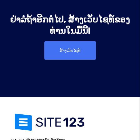
ຢ່າລໍຖ້າອີກຕໍ່ໄປ, ສ້າງເວັບໄຊທ໌ຂອງ
ທ່ານໃນມື້ນີ້!
ສ້າງເວັບໄຊທ໌