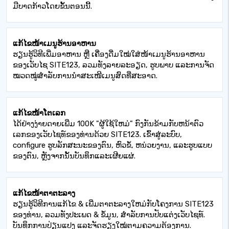
ມື​ບາດ​ກ້າວ​ໂດຍ​ຂັ້ນ​ຕອນ​ນີ້​.
ແກ້ໄຂໜ້າເມນູຮ້ານອາຫານ
ຮຽນຮູ້ວິທີເພີ່ມອາຫານ ຫຼື ເຄື່ອງດື່ມໃໝ່ໃສ່ໜ້າເມນູຮ້ານອາຫານ
ຂອງເວັບໄຊ SITE123, ລວມທັງລາຍລະອຽດ, ຮູບພາບ ແລະການຈັດ
ໝວດໝູ່ສຳລັບການນຳສະເໜີເມນູສົດທີ່ສະອາດ.
ແກ້ໄຂໜ້າໂຕເລກ
ໄດ້ຢ່າງງ່າຍດາຍເພີ່ມ 100K "ຜູ້ໃຊ້ໃຫມ່" ກົງກັນຂ້າມກັບຫນ້າຕົວ
ເລກຂອງເວັບໄຊທ໌ຂອງທ່ານດ້ວຍ SITE123. ເຂົ້າ​ສູ່​ລະ​ບົບ,
configure ຮູບ​ລັກ​ສະ​ນະ​ຂອງ​ຕົນ​, ຫົວ​ຂໍ້​, ຫນ່ວຍ​ງານ​, ແລະ​ຮູບ​ແບບ​
ຂອງ​ຕົນ​, ຫຼັງ​ຈາກ​ນັ້ນ​ບັນ​ທຶກ​ແລະ​ເຜີຍ​ແຜ່​.
ແກ້ໄຂໜ້າຕາຕະລາງ
ຮຽນ​ຮູ້​ວິ​ທີ​ການ​ແກ້​ໄຂ & ເພີ່ມ​ຕາ​ຕະ​ລາງ​ໃຫມ່​ກັບ​ໂຄງ​ການ SITE123
ຂອງ​ທ່ານ​, ລວມ​ທັງ​ປະ​ເພດ & ຂໍ້​ມູນ​, ສໍາ​ລັບ​ການ​ປັບ​ແຕ່ງ​ເວັບ​ໄຊ​ທ​໌​.
ບັນທຶກການປ່ຽນແປງ ແລະຈັດຮຽງໃໝ່ຕາມຄວາມຕ້ອງການ.