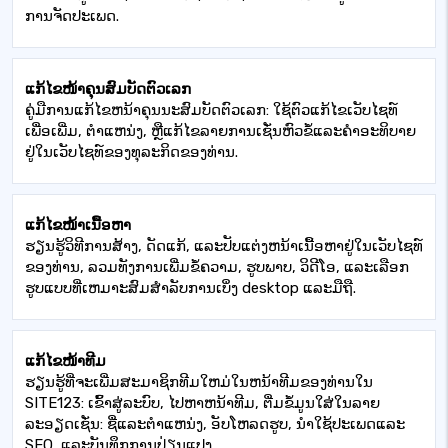
ການຈັດປະເພດ.
ແກ້ໄຂໜ້າຄຸນສົມບັດຕົວເລກ
ຄູ່ມືການແກ້ໄຂຫນ້າຄຸນນະສົມບັດຕົວເລກ: ໃຊ້ຕົວແກ້ໄຂເວັບໄຊທ໌
ເພື່ອເພີ່ມ, ຕໍາແຫນ່ງ, ຫຼືແກ້ໄຂລາຍການເຊັ່ນຫົວຂໍ້ແລະຄໍາອະທິບາຍ
ຢູ່ໃນເວັບໄຊທ໌ຂອງທຸລະກິດຂອງທ່ານ.
ແກ້ໄຂໜ້າເນື້ອຫາ
ຮຽນຮູ້ວິທີການສ້າງ, ດັດແກ້, ແລະປັບແຕ່ງຫນ້າເນື້ອຫາຢູ່ໃນເວັບໄຊທ໌
ຂອງທ່ານ, ລວມທັງການເພີ່ມຂໍ້ຄວາມ, ຮູບພາບ, ວິດີໂອ, ແລະເລືອກ
ຮູບແບບທີ່ເຫມາະສົມສໍາລັບການເບິ່ງ desktop ແລະມືຖື.
ແກ້ໄຂໜ້າທີມ
ຮຽນຮູ້ທີ່ຈະເພີ່ມສະມາຊິກທີມໃຫມ່ໃນຫນ້າທີມຂອງທ່ານໃນ
SITE123: ເຂົ້າສູ່ລະບົບ, ໄປຫາຫນ້າທີມ, ຕື່ມຂໍ້ມູນໃສ່ໃນລາຍ
ລະອຽດເຊັ່ນ: ຊື່ແລະຕໍາແຫນ່ງ, ອັບໂຫລດຮູບ, ນໍາໃຊ້ປະເພດແລະ
SEO, ແລະບັນທຶກການປ່ຽນແປງ.