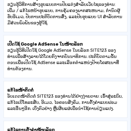
ຮຽນ​ຮູ້​ວິ​ທີ​ການ​ສ້າງ​ຮູບ​ແບບ​ການ​ປັບ​ແຕ່ງ​ສໍາ​ລັບ​ເວັບ​ໄຊ​ຂອງ​ທ່ານ​:
ເພີ່ມ / ແກ້​ໄຂ​ຫນ້າ​ຮູບ​ແບບ​, ການ​ຄຸ້ມ​ຄອງ​ພາກ​ສະ​ຫນາມ​, ກໍາ​ນົດ​ຜູ້​
ຮັບ​ອີ​ເມວ​, ປັບ​ການ​ປະ​ຕິ​ບັດ​ການ​ສົ່ງ​, ແລະ​ປັບ​ຮູບ​ແບບ UI ສໍາ​ລັບ​ການ​
ມີ​ສ່ວນ​ພົວ​ພັນ​ຂອງ​ຜູ້​ໃຊ້​.
ເປີດໃຊ້ Google AdSense ໃນໜ້າບລັອກ
ຮຽນຮູ້ວິທີເປີດໃຊ້ Google AdSense ໃນບລັອກ SITE123 ຂອງ
ທ່ານເພື່ອສ້າງລາຍໄດ້ໂດຍກົງຈາກບັນນາທິການ. ປະຕິບັດຕາມຂັ້ນ
ຕອນເພື່ອເປີດໃຊ້ AdSense ແລະເລືອກຕໍາແຫນ່ງປ້າຍໂຄສະນາທີ່
ທ່ານຕ້ອງການ.
ແກ້ໄຂໜ້າຕິດຕໍ່
ອັບເດດໜ້າຕິດຕໍ່ SITE123 ຂອງທ່ານໄດ້ຢ່າງງ່າຍດາຍ: ເຂົ້າສູ່ລະບົບ,
ແກ້ໄຂເບີໂທລະສັບ, ອີເມວ, ໄອຄອນສັງຄົມ, ການຕັ້ງຄ່າແບບຟອມ
ແລະອື່ນໆອີກ. ເບິ່ງຕົວຢ່າງ ຫຼືເຜີຍແຜ່ເພື່ອນຳໃຊ້ການປ່ຽນແປງ.
ແກ້ໄຂການຕັ້ງຄ່າໜ້າບລັອກ