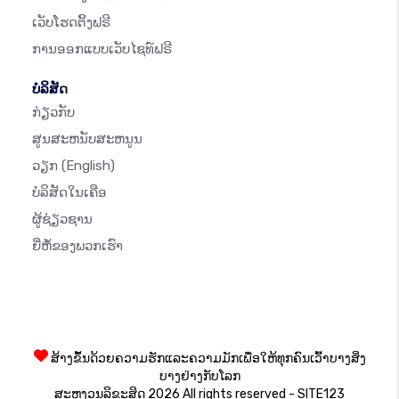
ເວັບໂຮດຕິ້ງຟຣີ
ການອອກແບບເວັບໄຊທ໌ຟຣີ
ບໍລິສັດ
ກ່ຽວກັບ
ສູນສະຫນັບສະຫນູນ
ວຽກ
(English)
ບໍລິສັດໃນເຄືອ
ຜູ້ຊ່ຽວຊານ
ຍີ່ຫໍ້ຂອງພວກເຮົາ
ສ້າງຂຶ້ນດ້ວຍຄວາມຮັກແລະຄວາມມັກເພື່ອໃຫ້ທຸກຄົນເວົ້າບາງສິ່ງ
ບາງຢ່າງກັບໂລກ
ສະຫງວນລິຂະສິດ 2026 All rights reserved - SITE123