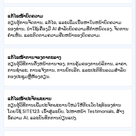
ແກ້ໄຂໜ້າບົດຄວາມ
ຮຽນຮູ້ການຈັດການ, ແກ້ໄຂ, ແລະເພີ່ມເນື້ອຫາໃນຫນ້າບົດຄວາມ
ຂອງທ່ານ, ນໍາໃຊ້ເຄື່ອງມື AI ສໍາລັບບົດຄວາມທີ່ກໍາຫນົດເອງ, ຈັດການ
ຄໍາເຫັນ, ແລະຕິດຕາມຄວາມຄືບຫນ້າຂອງບົດຄວາມ.
ແກ້ໄຂໜ້າການຈອງຕາຕະລາງ
ຮຽນ​ຮູ້​ວິ​ທີ​ການ​ຕັ້ງ​ຫນ້າ​ການ​ຈອງ​, ການ​ຄຸ້ມ​ຄອງ​ການ​ບໍ​ລິ​ການ​, ລາ​ຄາ​,
ການ​ຊໍາ​ລະ​, ການ​ແຈ້ງ​ການ​, ການ​ຍົກ​ເລີກ​, ແລະ​ປະ​ຕິ​ທິນ​ລວມ​ສໍາ​ລັບ​
ກອງ​ປະ​ຊຸມ​ຫຼື​ຫ້ອງ​ຮຽນ​.
ແກ້ໄຂໜ້າປະຈັກພະຍານ
ຮຽນຮູ້ວິທີການເພີ່ມປະຈັກພະຍານໃຫມ່ໃຫ້ກັບເວັບໄຊທ໌ຂອງທ່ານ
ໂດຍໃຊ້ SITE123: ເຂົ້າສູ່ລະບົບ, ໄປຫາຫນ້າ Testimonials, ສ້າງ
ຂໍ້ຄວາມ AI, ແລະບັນທຶກການປ່ຽນແປງ.