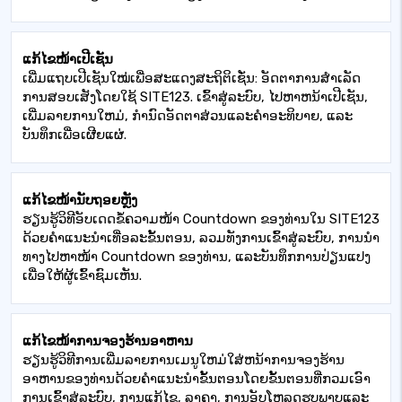
ແກ້ໄຂໜ້າເປີເຊັນ
ເພີ່ມແຖບເປີເຊັນໃໝ່ເພື່ອສະແດງສະຖິຕິເຊັ່ນ: ອັດຕາການສຳເລັດ
ການສອບເສັງໂດຍໃຊ້ SITE123. ເຂົ້າສູ່ລະບົບ, ໄປຫາຫນ້າເປີເຊັນ,
ເພີ່ມລາຍການໃຫມ່, ກໍານົດອັດຕາສ່ວນແລະຄໍາອະທິບາຍ, ແລະ
ບັນທຶກເພື່ອເຜີຍແຜ່.
ແກ້ໄຂໜ້ານັບຖອຍຫຼັງ
ຮຽນຮູ້ວິທີອັບເດດຂໍ້ຄວາມໜ້າ Countdown ຂອງທ່ານໃນ SITE123
ດ້ວຍຄຳແນະນຳເທື່ອລະຂັ້ນຕອນ, ລວມທັງການເຂົ້າສູ່ລະບົບ, ການນຳ
ທາງໄປຫາໜ້າ Countdown ຂອງທ່ານ, ແລະບັນທຶກການປ່ຽນແປງ
ເພື່ອໃຫ້ຜູ້ເຂົ້າຊົມເຫັນ.
ແກ້ໄຂໜ້າການຈອງຮ້ານອາຫານ
ຮຽນຮູ້ວິທີການເພີ່ມລາຍການເມນູໃຫມ່ໃສ່ຫນ້າການຈອງຮ້ານ
ອາຫານຂອງທ່ານດ້ວຍຄໍາແນະນໍາຂັ້ນຕອນໂດຍຂັ້ນຕອນທີ່ກວມເອົາ
ການເຂົ້າສູ່ລະບົບ, ການແກ້ໄຂ, ລາຄາ, ການອັບໂຫລດຮູບພາບແລະ