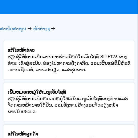
ສະໜັບສະໜູນ
ໜ້າຕ່າງໆ
ແກ້ໄຂໜ້າຂ່າວ
ຮຽນ​ຮູ້​ວິ​ທີ​ການ​ເພີ່ມ​ລາຍ​ການ​ຂ່າວ​ໃຫມ່​ໃນ​ເວັບ​ໄຊ​ທ​໌ SITE123 ຂອງ​
ທ່ານ​: ເຂົ້າ​ສູ່​ລະ​ບົບ​, ທ່ອງ​ໄປ​ຫາ​ການ​ຕັ້ງ​ຄ່າ​ກົດ​, ແລະ​ເຜີຍ​ແຜ່​ທີ່​ມີ​ຫົວ​ຂໍ້​
, ການ​ເຊື່ອມ​ຕໍ່​, ລາຍ​ລະ​ອຽດ​, ແລະ​ຮູບ​ພາບ​.
ເພີ່ມຫມວດຫມູ່ໃສ່ເມນູເວັບໄຊທ໌
ຮຽນຮູ້ວິທີການເພີ່ມຫມວດຫມູ່ໃຫມ່ໃນເມນູເວັບໄຊທ໌ຂອງທ່ານແລະ
ຈັດການຫນ້າພາຍໃຕ້ມັນ, ລວມທັງການສ້າງແລະຈັດລຽງຫນ້າ
ພາຍໃນປະເພດ.
ແກ້ໄຂໜ້າລູກຄ້າ