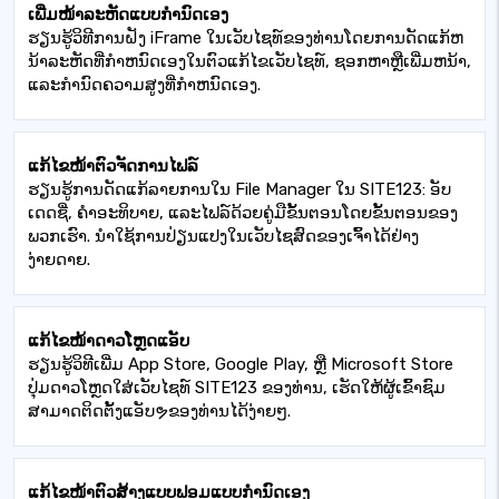
ເພີ່ມໜ້າລະຫັດແບບກຳນົດເອງ
ຮຽນຮູ້ວິທີການຝັງ iFrame ໃນເວັບໄຊທ໌ຂອງທ່ານໂດຍການດັດແກ້ຫ
ນ້າລະຫັດທີ່ກໍາຫນົດເອງໃນຕົວແກ້ໄຂເວັບໄຊທ໌, ຊອກຫາຫຼືເພີ່ມຫນ້າ,
ແລະກໍານົດຄວາມສູງທີ່ກໍາຫນົດເອງ.
ແກ້ໄຂໜ້າຕົວຈັດການໄຟລ໌
ຮຽນຮູ້ການດັດແກ້ລາຍການໃນ File Manager ໃນ SITE123: ອັບ
ເດດຊື່, ຄຳອະທິບາຍ, ແລະໄຟລ໌ດ້ວຍຄູ່ມືຂັ້ນຕອນໂດຍຂັ້ນຕອນຂອງ
ພວກເຮົາ. ນຳໃຊ້ການປ່ຽນແປງໃນເວັບໄຊສົດຂອງເຈົ້າໄດ້ຢ່າງ
ງ່າຍດາຍ.
ແກ້ໄຂໜ້າດາວໂຫຼດແອັບ
ຮຽນຮູ້ວິທີເພີ່ມ App Store, Google Play, ຫຼື Microsoft Store
ປຸ່ມດາວໂຫຼດໃສ່ເວັບໄຊທ໌ SITE123 ຂອງທ່ານ, ເຮັດໃຫ້ຜູ້ເຂົ້າຊົມ
ສາມາດຕິດຕັ້ງແອັບຯຂອງທ່ານໄດ້ງ່າຍໆ.
ແກ້ໄຂໜ້າຕົວສ້າງແບບຟອມແບບກຳນົດເອງ