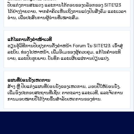
ປັບແຕ່ງການສະແດງ ແລະການໂຕ້ຕອບຂອງບລັອກຂອງ SITE123
ໄດ້ຢ່າງງ່າຍດາຍ, ຈາກຄໍາຄິດເຫັນເຖິງການແບ່ງປັນສັງຄົມ ແລະເວລາ
ອ່ານ, ເພື່ອປະສົບການຜູ້ອ່ານທີ່ເໝາະສົມ.
ແກ້ໄຂການຕັ້ງຄ່າໜ້າເວທີ
ຮຽນ​ຮູ້​ວິ​ທີ​ການ​ປັບ​ປຸງ​ການ​ຕັ້ງ​ຄ່າ​ຫນ້າ Forum ໃນ SITE123​: ເຂົ້າ​ສູ່​
ລະ​ບົບ​, ທ່ອງ​ໄປ​ຫາ​ຫນ້າ​, ເພີ່ມ​ອີ​ເມ​ຂອງ​ຜູ້​ຄວບ​ຄຸມ​, ແກ້​ໄຂ​ຄໍາ​ອະ​ທິ​
ບາຍ​, ແລະ​ປັບ​ຮູບ​ພາບ​. ບັນທຶກ ແລະເຜີຍແຜ່ການປ່ຽນແປງ.
ແຜນທີ່ບ່ອນນັ່ງເຫດການ
ສ້າງ ຫຼື ປັບແຕ່ງແຜນທີ່ບ່ອນນັ່ງຂອງເຫດການ, ມອບປີ້ໃຫ້ບ່ອນນັ່ງ,
ເພີ່ມອົງປະກອບສະຖານທີ່ເຊັ່ນ: ຕາຕະລາງ ແລະເວທີ, ແລະຈັດການ
ການມອບໝາຍປີ້ໄດ້ງ່າຍຂຶ້ນສໍາລັບເຫດການຂອງທ່ານ.