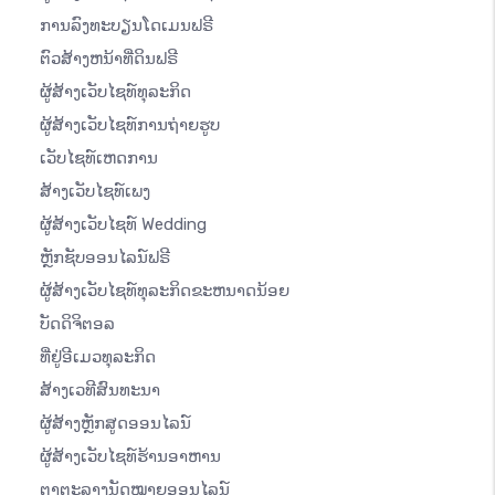
ການລົງທະບຽນໂດເມນຟຣີ
ຕົວສ້າງຫນ້າທີ່ດິນຟຣີ
ຜູ້ສ້າງເວັບໄຊທ໌ທຸລະກິດ
ຜູ້ສ້າງເວັບໄຊທ໌ການຖ່າຍຮູບ
ເວັບໄຊທ໌ເຫດການ
ສ້າງເວັບໄຊທ໌ເພງ
ຜູ້ສ້າງເວັບໄຊທ໌ Wedding
ຫຼັກຊັບອອນໄລນ໌ຟຣີ
ຜູ້ສ້າງເວັບໄຊທ໌ທຸລະກິດຂະຫນາດນ້ອຍ
ບັດດິຈິຕອລ
ທີ່ຢູ່ອີເມວທຸລະກິດ
ສ້າງເວທີສົນທະນາ
ຜູ້ສ້າງຫຼັກສູດອອນໄລນ໌
ຜູ້ສ້າງເວັບໄຊທ໌ຮ້ານອາຫານ
ຕາຕະລາງນັດໝາຍອອນໄລນ໌