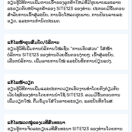
ຮຽນ​ຮູ້​ວິ​ທີ​ການ​ເພີ່ມ​ການ​ເຂົ້າ​ຂອງ​ລູກ​ຄ້າ​ໃຫມ່​ທີ່​ມີ​ຮູບ​ພາບ​ແລະ​ລາຍ​
ລະ​ອຽດ​ກັບ​ຫນ້າ​ລູກ​ຄ້າ​ຂອງ SITE123 ຂອງ​ທ່ານ​; ປະ​ກອບ​ມີ​ຂັ້ນ​ຕອນ​
ສໍາ​ລັບ​ການ​ເຂົ້າ​ສູ່​ລະ​ບົບ​, ການ​ອັບ​ໂຫລດ​ຮູບ​ພາບ​, ການ​ປ້ອນ​ລາຍ​ລະ​
ອຽດ​, ແລະ​ການ​ກໍາ​ນົດ​ປະ​ເພດ​.
ແກ້ໄຂໜ້າຄຸນສົມບັດ/ບໍລິການ
ຮຽນຮູ້ວິທີເພີ່ມການບໍລິການໃໝ່ເຊັ່ນ "ການເຮັດສວນ" ໃສ່ໜ້າ
ບໍລິການ SITE123 ຂອງທ່ານດ້ວຍຂັ້ນຕອນງ່າຍໆ: ເຂົ້າສູ່ລະບົບ,
ເລືອກບໍລິການ, ເພີ່ມລາຍການໃໝ່ ແລະບັນທຶກການປ່ຽນແປງ.
ແກ້ໄຂໜ້າວຽກ
ຮຽນ​ຮູ້​ວິ​ທີ​ການ​ເພີ່ມ​ແລະ​ປະ​ກາດ​ວຽກ​ເຮັດ​ງານ​ທໍາ​ໂດຍ​ກົງ​ກ່ຽວ​ກັບ​
ເວັບ​ໄຊ​ທ​໌​ຂອງ​ທ່ານ​ໂດຍ​ການ​ນໍາ​ໃຊ້ SITE123​. ລວມມີຂັ້ນຕອນການ
ເພີ່ມວຽກໃໝ່, ຕື່ມຂໍ້ມູນໃສ່ໃນລາຍລະອຽດ, ແລະບັນທຶກໂພສ.
ແກ້ໄຂໝວດໝູ່ຂອງເວທີສົນທະນາ
ຮຽນຮູ້ການຈັດລະບຽບເວທີສົນທະນາ SITE123 ຂອງທ່ານໂດຍການ