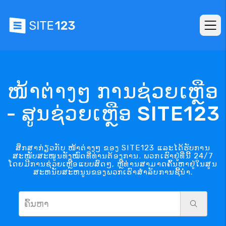
ໜ້າຕ່າງໆ ການຊ່ວຍເຫຼືອ
- ສູນຊ່ວຍເຫຼືອ SITE123
ສຶກສາກ່ຽວກັບ ໜ້າຕ່າງໆ ຂອງ SITE123 ແລະໄດ້ຮັບການ
ສະໜັບສະໜູນທັງໝົດທີ່ທ່ານຕ້ອງການ. ພວກເຮົາຢູ່ທີ່ນີ້ 24/7
ໂດຍມີການຊ່ວຍເຫຼືອແບບສົດໆ, ຫຼືທ່ານສາມາດຄົ້ນຫາຢູ່ໃນສູນ
ສະຫນັບສະຫນູນຂອງພວກເຮົາສໍາລັບການຊີ້ນໍາ.