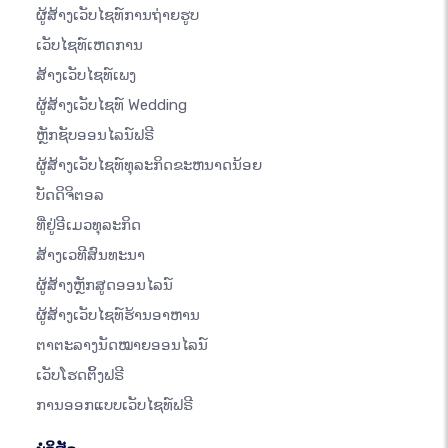
ຜູ້ສ້າງເວັບໄຊທ໌ການຖ່າຍຮູບ
ເວັບໄຊທ໌ເຫດການ
ສ້າງເວັບໄຊທ໌ເພງ
ຜູ້ສ້າງເວັບໄຊທ໌ Wedding
ຫຼັກຊັບອອນໄລນ໌ຟຣີ
ຜູ້ສ້າງເວັບໄຊທ໌ທຸລະກິດຂະຫນາດນ້ອຍ
ບັດດິຈິຕອລ
ທີ່ຢູ່ອີເມວທຸລະກິດ
ສ້າງເວທີສົນທະນາ
ຜູ້ສ້າງຫຼັກສູດອອນໄລນ໌
ຜູ້ສ້າງເວັບໄຊທ໌ຮ້ານອາຫານ
ຕາຕະລາງນັດໝາຍອອນໄລນ໌
ເວັບໂຮດຕິ້ງຟຣີ
ການອອກແບບເວັບໄຊທ໌ຟຣີ