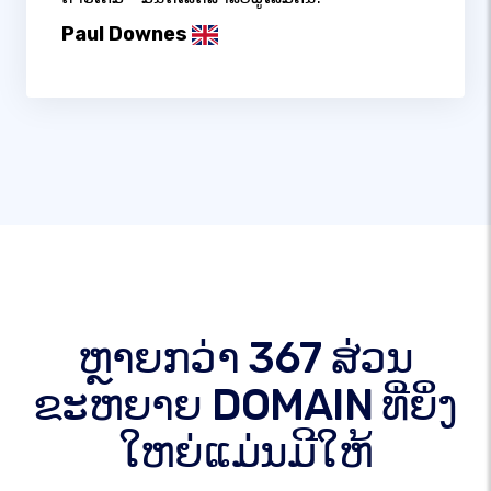
Paul Downes
ຫຼາຍກວ່າ 367 ສ່ວນ
ຂະຫຍາຍ DOMAIN ທີ່ຍິ່ງ
ໃຫຍ່ແມ່ນມີໃຫ້