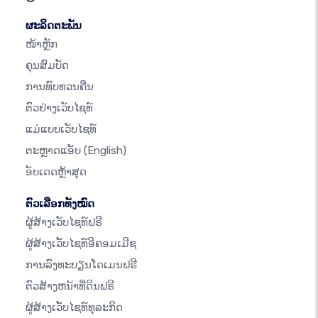
ຜະລິດຕະພັນ
ໜ້າຫຼັກ
ຄຸນສົມບັດ
ການທົບທວນຄືນ
ຕົວຢ່າງເວັບໄຊທ໌
ແມ່ແບບເວັບໄຊທ໌
ຕະຫຼາດແອັບ
(English)
ອັບເດດຫຼ້າສຸດ
ຕົວເລືອກທັງໝົດ
ຜູ້ສ້າງເວັບໄຊທ໌ຟຣີ
ຜູ້ສ້າງເວັບໄຊທ໌ອີຄອມເມີຊ
ການລົງທະບຽນໂດເມນຟຣີ
ຕົວສ້າງຫນ້າທີ່ດິນຟຣີ
ຜູ້ສ້າງເວັບໄຊທ໌ທຸລະກິດ