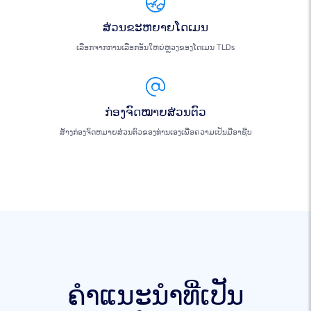
ສ່ວນຂະຫຍາຍໂດເມນ
ເລືອກຈາກການເລືອກອັນໃຫຍ່ຫຼວງຂອງໂດເມນ TLDs
ກ່ອງຈົດໝາຍສ່ວນຕົວ
ສ້າງກ່ອງຈົດຫມາຍສ່ວນຕົວຂອງທ່ານເອງເພື່ອຄວາມເປັນມືອາຊີບ
ຄໍາແນະນໍາທີ່ເປັນ