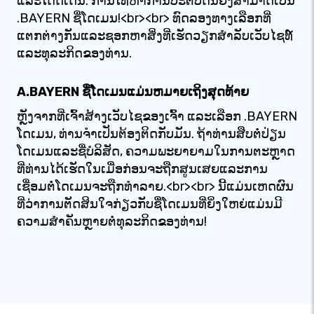
ແລະໂດດເດັ່ນ. ການໂທຫາການປະຕິບັດນີ້ຍັງສາມາດເປັນ
.BAYERN ຊື່ໂດເມນ!<br><br> ທົດລອງທາງເລືອກທີ່
ແຕກຕ່າງກັນແລະຊອກຫາສິ່ງທີ່ເຮັດວຽກສໍາລັບເວັບໄຊທ໌
ແລະທຸລະກິດຂອງທ່ານ.
A.BAYERN ຊື່ໂດເມນແມ່ນຫມາຍເຖິງສຸດທ້າຍ
ຫຼັງຈາກທີ່ເຈົ້າສ້າງເວັບໄຊຂອງເຈົ້າ ແລະເລືອກ .BAYERN
ໂດເມນ, ທ່ານຈໍາເປັນຕ້ອງຕິດກັບມັນ. ຖ້າທ່ານສືບຕໍ່ປ່ຽນ
ໂດເມນແລະຊື່ບໍລິສັດ, ຄວາມພະຍາຍາມໃນການຕະຫຼາດ
ທີ່ທ່ານໄດ້ເຮັດໃນເມື່ອກ່ອນຈະຖືກສູນເສຍແລະການ
ເຊື່ອມຕໍ່ໂດເມນຈະຖືກທໍາລາຍ.<br><br> ນີ້ແມ່ນເຫດຜົນ
ທີ່ວ່າການຕັດສິນໃຈກ່ຽວກັບຊື່ໂດເມນທີ່ຍິ່ງໃຫຍ່ແມ່ນມີ
ຄວາມສໍາຄັນຫຼາຍຕໍ່ທຸລະກິດຂອງທ່ານ!