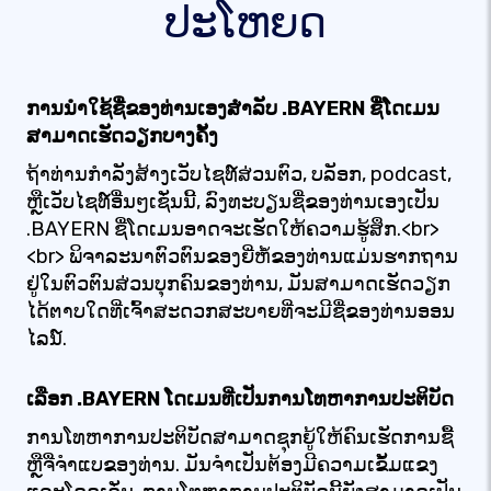
ປະໂຫຍດ
ການນໍາໃຊ້ຊື່ຂອງທ່ານເອງສໍາລັບ .BAYERN ຊື່ໂດເມນ
ສາມາດເຮັດວຽກບາງຄັ້ງ
ຖ້າທ່ານກໍາລັງສ້າງເວັບໄຊທ໌ສ່ວນຕົວ, ບລັອກ, podcast,
ຫຼືເວັບໄຊທ໌ອື່ນໆເຊັ່ນນີ້, ລົງທະບຽນຊື່ຂອງທ່ານເອງເປັນ
.BAYERN ຊື່ໂດເມນອາດຈະເຮັດໃຫ້ຄວາມຮູ້ສຶກ.<br>
<br> ພິຈາລະນາຕົວຕົນຂອງຍີ່ຫໍ້ຂອງທ່ານແມ່ນຮາກຖານ
ຢູ່ໃນຕົວຕົນສ່ວນບຸກຄົນຂອງທ່ານ, ມັນສາມາດເຮັດວຽກ
ໄດ້ຕາບໃດທີ່ເຈົ້າສະດວກສະບາຍທີ່ຈະມີຊື່ຂອງທ່ານອອນ
ໄລນ໌.
ເລືອກ .BAYERN ໂດເມນທີ່ເປັນການໂທຫາການປະຕິບັດ
ການໂທຫາການປະຕິບັດສາມາດຊຸກຍູ້ໃຫ້ຄົນເຮັດການຊື້
ຫຼືຈື່ຈໍາແບຂອງທ່ານ. ມັນຈໍາເປັນຕ້ອງມີຄວາມເຂັ້ມແຂງ