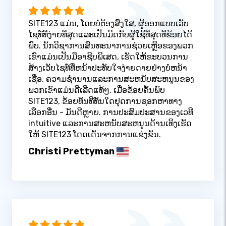
SITE123 ແມ່ນ, ໂດຍບໍ່ຕ້ອງສົງໃສ, ຜູ້ອອກແບບເວັບ
ໄຊທ໌ທີ່ງ່າຍທີ່ສຸດແລະເປັນມິດກັບຜູ້ໃຊ້ທີ່ສຸດທີ່ຂ້ອຍໄດ້
ພົບ. ນັກວິຊາການສົນທະນາການຊ່ວຍເຫຼືອຂອງພວກ
ເຂົາແມ່ນເປັນມືອາຊີບພິເສດ, ເຮັດໃຫ້ຂະບວນການ
ສ້າງເວັບໄຊທ໌ທີ່ຫນ້າປະທັບໃຈງ່າຍດາຍຢ່າງບໍ່ຫນ້າ
ເຊື່ອ. ຄວາມຊໍານານແລະການສະຫນັບສະຫນູນຂອງ
ພວກເຂົາແມ່ນດີເລີດແທ້ໆ. ເມື່ອຂ້ອຍຄົ້ນພົບ
SITE123, ຂ້ອຍທັນທີທັນໃດຢຸດການຊອກຫາທາງ
ເລືອກອື່ນ - ມັນດີຫຼາຍ. ການປະສົມປະສານຂອງເວທີ
intuitive ແລະການສະຫນັບສະຫນູນດ້ານເທິງເຮັດ
ໃຫ້ SITE123 ໂດດເດັ່ນຈາກການແຂ່ງຂັນ.
Christi Prettyman