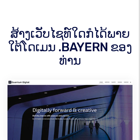
ສ້າງເວັບໄຊທ໌ໃດກໍໄດ້ພາຍ
ໃຕ້ໂດເມນ .BAYERN ຂອງ
ທ່ານ