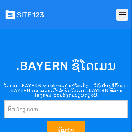
.BAYERN ຊື່ໂດເມນ
ໂດເມນ .BAYERN ຂອງທ່ານແມ່ນຢູ່ໄກເຖິງ - ໃຊ້ເຄື່ອງມືຄົ້ນຫາ
.BAYERN ຂອງພວກເຮົາສຳລັບໂດເມນ .BAYERN ທີ່ທ່ານ
ຕ້ອງການ ແລະລົງທະບຽນດຽວນີ້.
ຄົ້ນຫາ