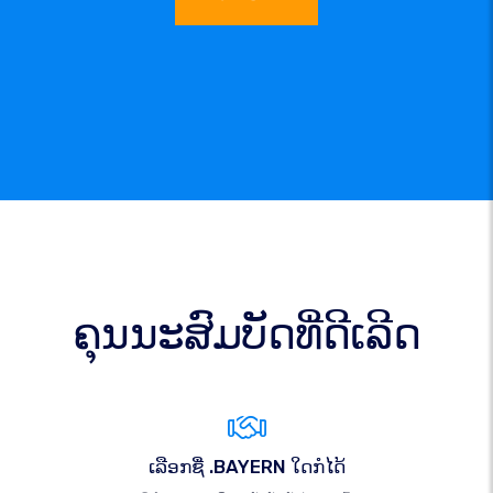
ຄຸນນະສົມບັດທີ່ດີເລີດ
ເລືອກຊື່ .BAYERN ໃດກໍໄດ້