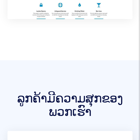
ລູກຄ້າມີຄວາມສຸກຂອງ
ພວກເຮົາ