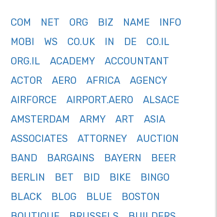
COM
NET
ORG
BIZ
NAME
INFO
MOBI
WS
CO.UK
IN
DE
CO.IL
ORG.IL
ACADEMY
ACCOUNTANT
ACTOR
AERO
AFRICA
AGENCY
AIRFORCE
AIRPORT.AERO
ALSACE
AMSTERDAM
ARMY
ART
ASIA
ASSOCIATES
ATTORNEY
AUCTION
BAND
BARGAINS
BAYERN
BEER
BERLIN
BET
BID
BIKE
BINGO
BLACK
BLOG
BLUE
BOSTON
BOUTIQUE
BRUSSELS
BUILDERS