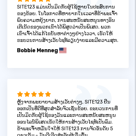
SITE123 ແມ່ນເປັນມິດກັບຜູ້ໃຊ້ຫຼາຍໃນປະສົບການ
ຂອງຂ້ອຍ. ໃນໂອກາດທີ່ຫາຍາກໃນເວລາທີ່ຂ້າພະເຈົ້າ
ພົບຄວາມຫຍຸ້ງຍາກ, ການສະຫນັບສະຫນູນທາງອິນ
ເຕີເນັດຂອງພວກເຂົາໄດ້ພິສູດວ່າເປັນພິເສດ. ພວກ
ເຂົາເຈົ້າໄດ້ແກ້ໄຂບັນຫາຕ່າງໆຢ່າງໄວວາ, ເຮັດໃຫ້
ຂະບວນການສ້າງເວັບໄຊທ໌ລຽບງ່າຍແລະມີຄວາມສຸກ.
Bobbie Menneg
ຫຼັງຈາກພະຍາຍາມສ້າງເວັບຕ່າງໆ, SITE123 ຢືນ
ອອກເປັນທີ່ດີທີ່ສຸດສໍາລັບຈົວເຊັ່ນຂ້ອຍ. ຂະບວນການທີ່
ເປັນມິດກັບຜູ້ໃຊ້ຂອງມັນແລະການສະຫນັບສະຫນູນ
ອອນໄລນ໌ພິເສດເຮັດໃຫ້ການສ້າງເວັບໄຊທ໌ເປັນລົມ.
ຂ້າພະເຈົ້າຫມັ້ນໃຈໃຫ້ SITE123 ການຈັດອັນດັບ 5
ດາວເຕັມ - ມັນດີເລີດສໍາລັບຜູ້ເລີ່ມຕົ້ນ.