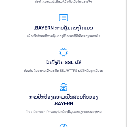
ເອົາໂດເມນແລະເຊື່ອມຕໍ່ມັນກັບເວັບໄຊຂອງເຈົ້າ
.BAYERN ການຄຸ້ມຄອງໂດເມນ
ເພີດເພີນກັບເວທີການຄຸ້ມຄອງຊື່ໂດເມນທີ່ດີເລີດຂອງພວກເຮົາ
ໃບຢັ້ງຢືນ SSL ຟຣີ
ປອດໄພດ້ວຍການເຂົ້າລະຫັດ SSL/HTTPS ຟຣີສຳລັບທຸກເວັບໄຊ
ການປົກປ້ອງຄວາມເປັນສ່ວນຕົວຂອງ
.BAYERN
Free Domain Privacy ປົກປ້ອງຂໍ້ມູນລະອຽດອ່ອນຂອງທ່ານ