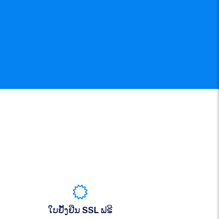
ໃບຢັ້ງຢືນ SSL ຟຣີ