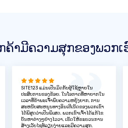
ູກຄ້າມີຄວາມສຸກຂອງພວກເຮ
SITE123 ແມ່ນເປັນມິດກັບຜູ້ໃຊ້ຫຼາຍໃນ
ປະສົບການຂອງຂ້ອຍ. ໃນໂອກາດທີ່ຫາຍາກໃນ
ເວລາທີ່ຂ້າພະເຈົ້າພົບຄວາມຫຍຸ້ງຍາກ, ການ
ສະຫນັບສະຫນູນທາງອິນເຕີເນັດຂອງພວກເຂົາ
ໄດ້ພິສູດວ່າເປັນພິເສດ. ພວກເຂົາເຈົ້າໄດ້ແກ້ໄຂ
ບັນຫາຕ່າງໆຢ່າງໄວວາ, ເຮັດໃຫ້ຂະບວນການ
ສ້າງເວັບໄຊທ໌ລຽບງ່າຍແລະມີຄວາມສຸກ.