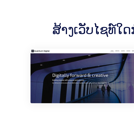
ສ້າງເວັບໄຊທ໌ໃ