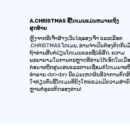
A.CHRISTMAS ຊື່ໂດເມນແມ່ນຫມາຍເຖິງ
ສຸດທ້າຍ
ຫຼັງຈາກທີ່ເຈົ້າສ້າງເວັບໄຊຂອງເຈົ້າ ແລະເລືອກ
.CHRISTMAS ໂດເມນ, ທ່ານຈໍາເປັນຕ້ອງຕິດກັບມ
ຖ້າທ່ານສືບຕໍ່ປ່ຽນໂດເມນແລະຊື່ບໍລິສັດ, ຄວາມ
ພະຍາຍາມໃນການຕະຫຼາດທີ່ທ່ານໄດ້ເຮັດໃນເມື່
ກ່ອນຈະຖືກສູນເສຍແລະການເຊື່ອມຕໍ່ໂດເມນຈະຖ
ທໍາລາຍ.<br><br> ນີ້ແມ່ນເຫດຜົນທີ່ວ່າການຕັດສ
ໃຈກ່ຽວກັບຊື່ໂດເມນທີ່ຍິ່ງໃຫຍ່ແມ່ນມີຄວາມສໍາຄ
ຫຼາຍຕໍ່ທຸລະກິດຂອງທ່ານ!