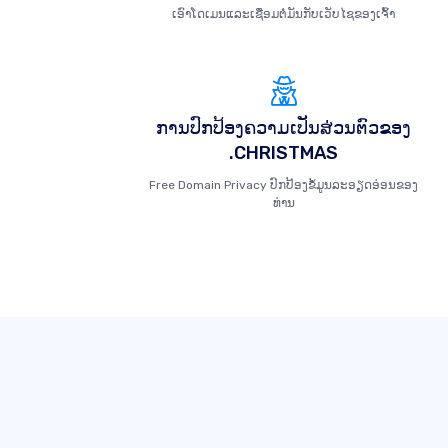
ເອົາໂດເມນແລະເຊື່ອມຕໍ່ມັນກັບເວັບໄຊຂອງເຈົ້າ
ການປົກປ້ອງຄວາມເປັນສ່ວນຕົວຂອງ
.CHRISTMAS
Free Domain Privacy ປົກປ້ອງຂໍ້ມູນລະອຽດອ່ອນຂອງ
ທ່ານ