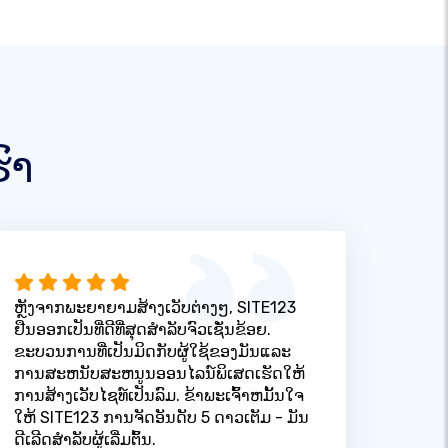
ົາ
ຫຼັງຈາກພະຍາຍາມສ້າງເວັບຕ່າງໆ, SITE123
ຢືນອອກເປັນທີ່ດີທີ່ສຸດສໍາລັບຈົວເຊັ່ນຂ້ອຍ.
ຂະບວນການທີ່ເປັນມິດກັບຜູ້ໃຊ້ຂອງມັນແລະ
ການສະຫນັບສະຫນູນອອນໄລນ໌ພິເສດເຮັດໃຫ້
ການສ້າງເວັບໄຊທ໌ເປັນລົມ. ຂ້າພະເຈົ້າຫມັ້ນໃຈ
ໃຫ້ SITE123 ການຈັດອັນດັບ 5 ດາວເຕັມ - ມັນ
ດີເລີດສໍາລັບຜູ້ເລີ່ມຕົ້ນ.