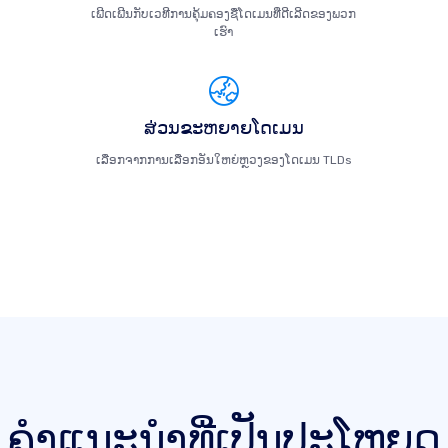
ເພີດເພີນກັບເວທີການຄຸ້ມຄອງຊື່ໂດເມນທີ່ດີເລີດຂອງພວກ
ເຮົາ
ສ່ວນຂະຫຍາຍໂດເມນ
ເລືອກຈາກການເລືອກອັນໃຫຍ່ຫຼວງຂອງໂດເມນ TLDs
ຄໍາແນະນໍາທີ່ເປັນປະໂຫຍດ