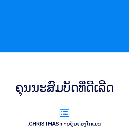
ຄຸນນະສົມບັດທີ່ດີເລີດ
.CHRISTMAS ການຄຸ້ມຄອງໂດເມນ