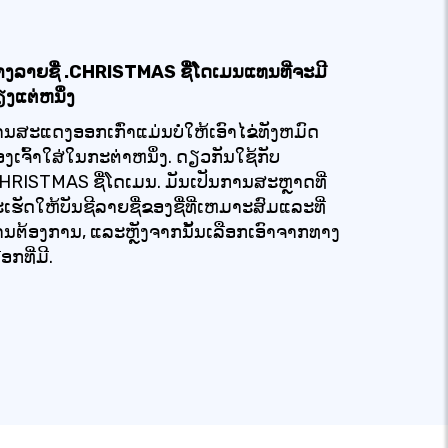
າງລາຍຊື່ .CHRISTMAS ຊື່ໂດເມນແທນທີ່ຈະມີ
ງແຕ່ຫນຶ່ງ
ນສະແດງອອກເກົ່າແມ່ນບໍ່ໃຫ້ເອົາໄຂ່ທັງຫມົດ
ງເຈົ້າໃສ່ໃນກະຕ່າຫນຶ່ງ. ດຽວກັນໃຊ້ກັບ
HRISTMAS ຊື່ໂດເມນ. ມັນເປັນການສະຫຼາດທີ່
ເຮັດໃຫ້ບັນຊີລາຍຊື່ຂອງຊື່ທີ່ເຫມາະສົມແລະທີ່
ານຕ້ອງການ, ແລະຫຼັງຈາກນັ້ນເລືອກເອົາຈາກທາງ
ືອກທີ່ມີ.