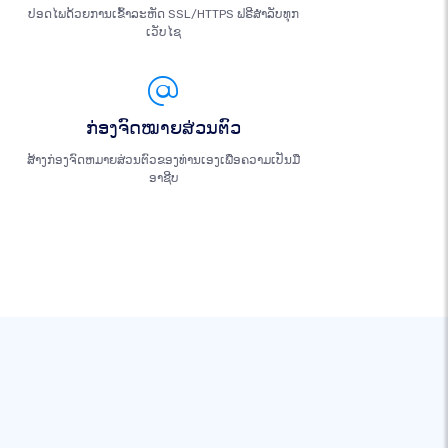
ປອດໄພດ້ວຍການເຂົ້າລະຫັດ SSL/HTTPS ຟຣີສຳລັບທຸກ
ເວັບໄຊ
ກ່ອງຈົດໝາຍສ່ວນຕົວ
ສ້າງກ່ອງຈົດຫມາຍສ່ວນຕົວຂອງທ່ານເອງເພື່ອຄວາມເປັນມື
ອາຊີບ