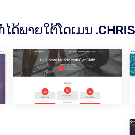
ດກໍໄດ້ພາຍໃຕ້ໂດເມນ .CHR