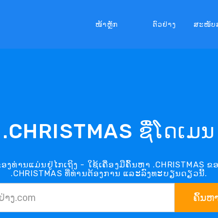
ໜ້າຫຼັກ
ຕົວຢ່າງ
ສະໜັບ
.CHRISTMAS ຊື່ໂດເມນ
ງທ່ານແມ່ນຢູ່ໄກເຖິງ - ໃຊ້ເຄື່ອງມືຄົ້ນຫາ .CHRISTMAS 
.CHRISTMAS ທີ່ທ່ານຕ້ອງການ ແລະລົງທະບຽນດຽວນີ້.
ຄົ້ນຫ