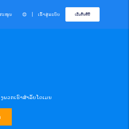
|
ສະໜູນ
ເຂົ້າສູ່ລະບົບ
ເລີ່ມຕົ້ນທີ່ນີ້
ຂອງພວກເຮົາສຳລັບໂດເມນ
າ