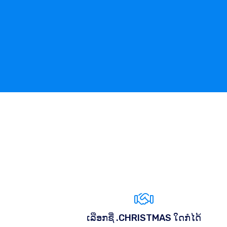
ເລືອກຊື່ .CHRISTMAS ໃດກໍໄດ້