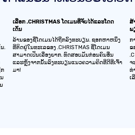
ເລືອກ .CHRISTMAS ໂດເມນທີ່ຈັບໄດ້ແລະໂດດ
ສ້
ເດັ່ນ
ພຽ
ລ້ານຂອງຊື່ໂດເມນໄດ້ຖືກລົງທະບຽນ. ຊອກຫາຫນຶ່ງ
ກາ
ັນ.
ທີ່ຕິດຢູ່ໃນທະເລຂອງ .CHRISTMAS ຊື່ໂດເມນ
ຂອ
ສາມາດເປັນເລື່ອງຍາກ. ທົດສອບມັນກ່ອນຄົນອື່ນ
.C
ອ
ແລະຫຼັງຈາກນັ້ນລົງທະບຽນແນວຄວາມຄິດທີ່ດີທີ່ເຈົ້າ
ຈະ
ືກ
ມາ!
ທ່
ິນ
ເລ
ັນ