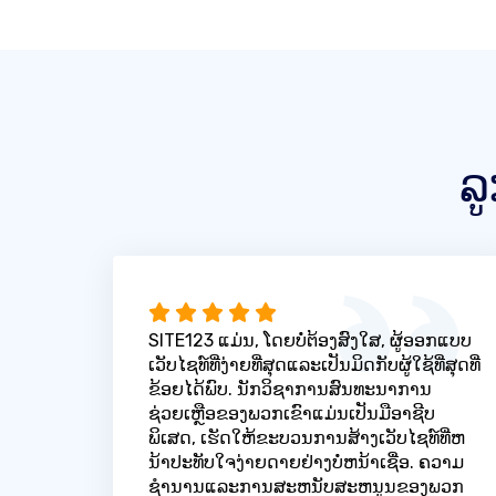
ລ
SITE123 ແມ່ນ, ໂດຍບໍ່ຕ້ອງສົງໃສ, ຜູ້ອອກແບບ
ເວັບໄຊທ໌ທີ່ງ່າຍທີ່ສຸດແລະເປັນມິດກັບຜູ້ໃຊ້ທີ່ສຸດທີ່
ຂ້ອຍໄດ້ພົບ. ນັກວິຊາການສົນທະນາການ
ຊ່ວຍເຫຼືອຂອງພວກເຂົາແມ່ນເປັນມືອາຊີບ
ພິເສດ, ເຮັດໃຫ້ຂະບວນການສ້າງເວັບໄຊທ໌ທີ່ຫ
ນ້າປະທັບໃຈງ່າຍດາຍຢ່າງບໍ່ຫນ້າເຊື່ອ. ຄວາມ
ຊໍານານແລະການສະຫນັບສະຫນູນຂອງພວກ