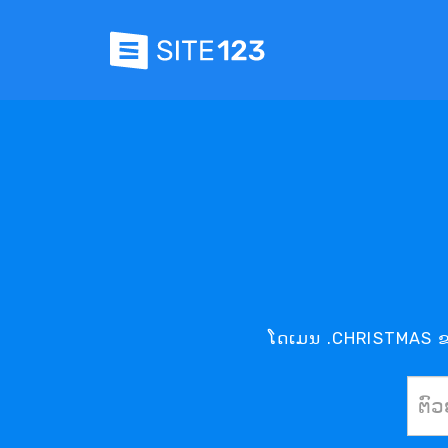
ໂດເມນ .CHRISTMAS ຂອ