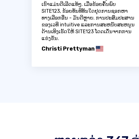
ເຂົາແມ່ນດີເລີດແທ້ໆ. ເມື່ອຂ້ອຍຄົ້ນພົບ
SITE123, ຂ້ອຍທັນທີທັນໃດຢຸດການຊອກຫາ
ທາງເລືອກອື່ນ - ມັນດີຫຼາຍ. ການປະສົມປະສານ
ຂອງເວທີ intuitive ແລະການສະຫນັບສະຫນູນ
ດ້ານເທິງເຮັດໃຫ້ SITE123 ໂດດເດັ່ນຈາກການ
ແຂ່ງຂັນ.
Christi Prettyman