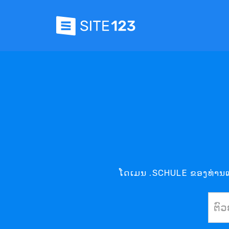
ໂດເມນ .SCHULE ຂອງທ່ານແມ່