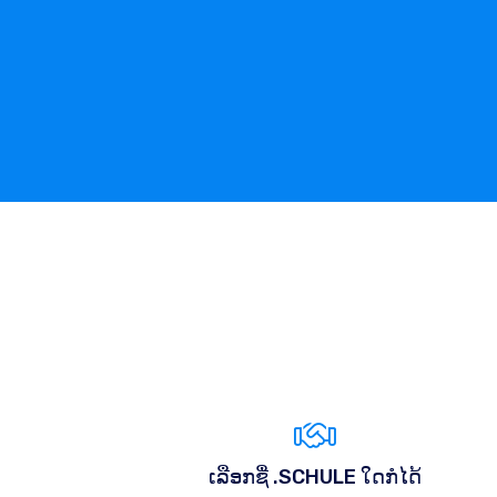
ເລືອກຊື່ .SCHULE ໃດກໍໄດ້