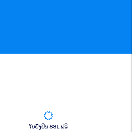
ໃບຢັ້ງຢືນ SSL ຟຣີ