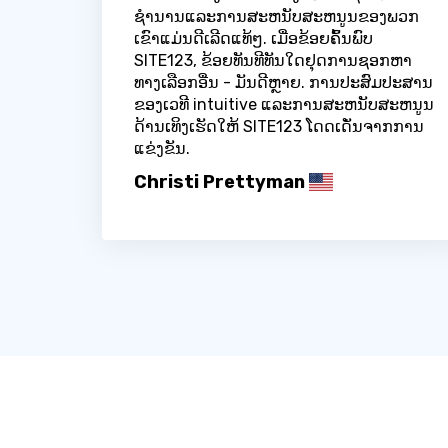
ຊໍານານແລະການສະຫນັບສະຫນູນຂອງພວກ
ເຂົາແມ່ນດີເລີດແທ້ໆ. ເມື່ອຂ້ອຍຄົ້ນພົບ
SITE123, ຂ້ອຍທັນທີທັນໃດຢຸດການຊອກຫາ
ທາງເລືອກອື່ນ - ມັນດີຫຼາຍ. ການປະສົມປະສານ
ຂອງເວທີ intuitive ແລະການສະຫນັບສະຫນູນ
ດ້ານເທິງເຮັດໃຫ້ SITE123 ໂດດເດັ່ນຈາກການ
ແຂ່ງຂັນ.
Christi Prettyman