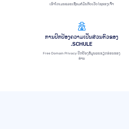
ເອົາໂດເມນແລະເຊື່ອມຕໍ່ມັນກັບເວັບໄຊຂອງເຈົ້າ
ການປົກປ້ອງຄວາມເປັນສ່ວນຕົວຂອງ
.SCHULE
Free Domain Privacy ປົກປ້ອງຂໍ້ມູນລະອຽດອ່ອນຂອງ
ທ່ານ