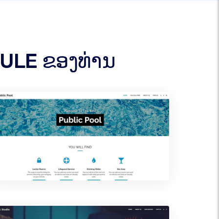
HULE ຂອງທ່ານ