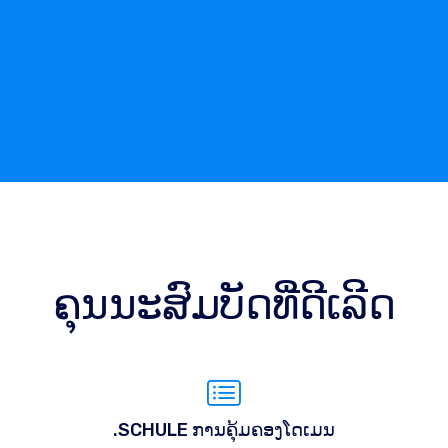
ຄຸນນະສົມບັດທີ່ດີເລີດ
.SCHULE ການຄຸ້ມຄອງໂດເມນ