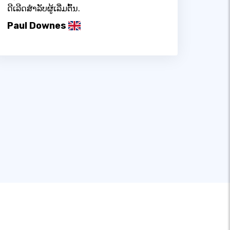
ດີເລີດສໍາລັບຜູ້ເລີ່ມຕົ້ນ.
Paul Downes