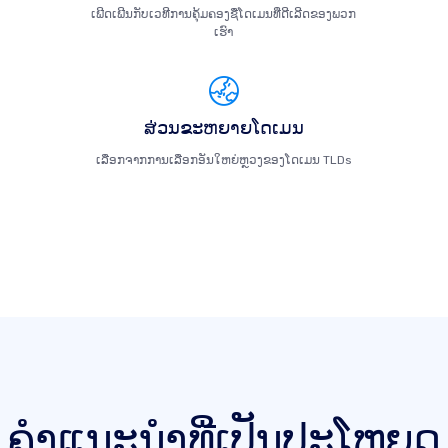
ເພີດເພີນກັບເວທີການຄຸ້ມຄອງຊື່ໂດເມນທີ່ດີເລີດຂອງພວກ
ເຮົາ
ສ່ວນຂະຫຍາຍໂດເມນ
ເລືອກຈາກການເລືອກອັນໃຫຍ່ຫຼວງຂອງໂດເມນ TLDs
ຄໍາແນະນໍາທີ່ເປັນປະໂຫຍດ