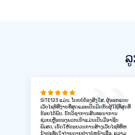
ລ
SITE123 ແມ່ນ, ໂດຍບໍ່ຕ້ອງສົງໃສ, ຜູ້ອອກແບບ
ເວັບໄຊທ໌ທີ່ງ່າຍທີ່ສຸດແລະເປັນມິດກັບຜູ້ໃຊ້ທີ່ສຸດທີ່
ຂ້ອຍໄດ້ພົບ. ນັກວິຊາການສົນທະນາການ
ຊ່ວຍເຫຼືອຂອງພວກເຂົາແມ່ນເປັນມືອາຊີບ
ພິເສດ, ເຮັດໃຫ້ຂະບວນການສ້າງເວັບໄຊທ໌ທີ່ຫ
ນ້າປະທັບໃຈງ່າຍດາຍຢ່າງບໍ່ຫນ້າເຊື່ອ. ຄວາມ