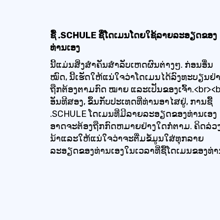
ຊື້ .SCHULE ຊື່ໂດເມນໂດຍໃຊ້ລາຍລະອຽດຂອງ
ທ່ານເອງ
ນີ້ແມ່ນສິ່ງສໍາຄັນສໍາລັບເຫດຜົນຕ່າງໆ. ກ່ອນອື່ນ
ໝົດ, ນີ້ເຮັດໃຫ້ແນ່ໃຈວ່າໂດເມນໄດ້ລົງທະບຽນຢ່
ຖືກຕ້ອງຕາມກົດ ໝາຍ ແລະເປັນຂອງເຈົ້າ.<br><b
ອັນທີສອງ, ຂຶ້ນກັບປະເທດທີ່ທ່ານອາໄສຢູ່, ການຊື້
.SCHULE ໂດເມນທີ່ມີລາຍລະອຽດຂອງທ່ານເອງ
ອາດຈະຕ້ອງຖືກກົດຫມາຍຢ່າງໃດກໍ່ຕາມ. ຄິດລ່
ນ້າແລະໃຫ້ແນ່ໃຈວ່າຈະຕື່ມຂໍ້ມູນໃສ່ທຸກລາຍ
ລະອຽດຂອງທ່ານເອງໃນເວລາທີ່ຊື້ໂດເມນຂອງທ່າ