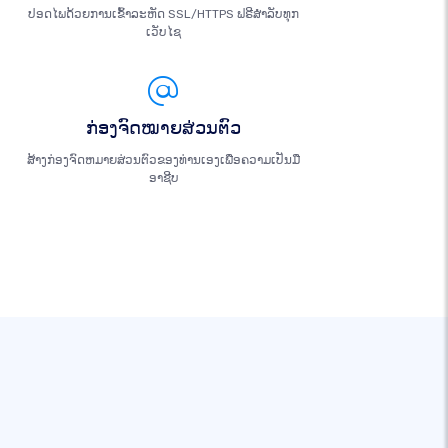
ປອດໄພດ້ວຍການເຂົ້າລະຫັດ SSL/HTTPS ຟຣີສຳລັບທຸກ
ເວັບໄຊ
ກ່ອງຈົດໝາຍສ່ວນຕົວ
ສ້າງກ່ອງຈົດຫມາຍສ່ວນຕົວຂອງທ່ານເອງເພື່ອຄວາມເປັນມື
ອາຊີບ