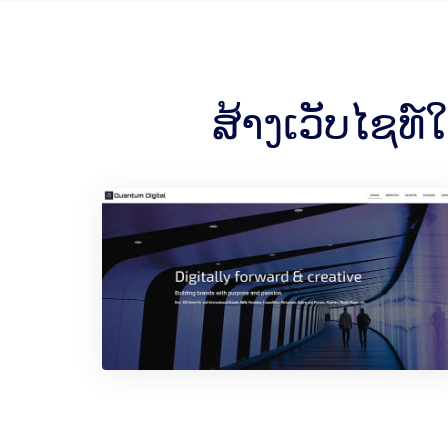
ສ້າງເວັບໄຊທ