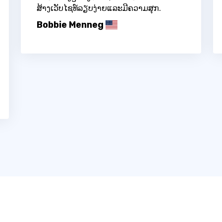
ສ້າງເວັບໄຊທ໌ລຽບງ່າຍແລະມີຄວາມສຸກ.
Bobbie Menneg