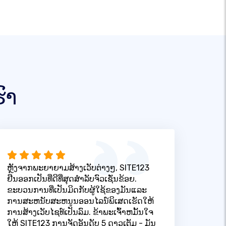
ົາ
ຫຼັງຈາກພະຍາຍາມສ້າງເວັບຕ່າງໆ, SITE123
ຢືນອອກເປັນທີ່ດີທີ່ສຸດສໍາລັບຈົວເຊັ່ນຂ້ອຍ.
ຂະບວນການທີ່ເປັນມິດກັບຜູ້ໃຊ້ຂອງມັນແລະ
ການສະຫນັບສະຫນູນອອນໄລນ໌ພິເສດເຮັດໃຫ້
ການສ້າງເວັບໄຊທ໌ເປັນລົມ. ຂ້າພະເຈົ້າຫມັ້ນໃຈ
ໃຫ້ SITE123 ການຈັດອັນດັບ 5 ດາວເຕັມ - ມັນ