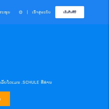
|
ສະໜູນ
ເຂົ້າສູ່ລະບົບ
ເລີ່ມຕົ້ນທີ່ນີ້
ຳລັບໂດເມນ .SCHULE ທີ່ທ່ານ
າ