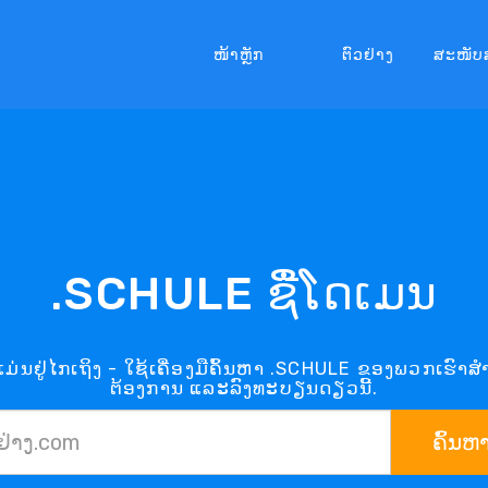
ໜ້າຫຼັກ
ຕົວຢ່າງ
ສະໜັບ
.SCHULE ຊື່ໂດເມນ
ນຢູ່ໄກເຖິງ - ໃຊ້ເຄື່ອງມືຄົ້ນຫາ .SCHULE ຂອງພວກເຮົາສ
ຕ້ອງການ ແລະລົງທະບຽນດຽວນີ້.
ຄົ້ນຫ