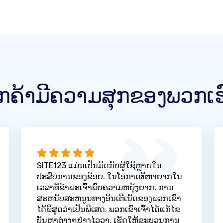
ູກຄ້າມີຄວາມສຸກຂອງພວກເຮ
SITE123 ແມ່ນເປັນມິດກັບຜູ້ໃຊ້ຫຼາຍໃນ
ປະສົບການຂອງຂ້ອຍ. ໃນໂອກາດທີ່ຫາຍາກໃນ
ເວລາທີ່ຂ້າພະເຈົ້າພົບຄວາມຫຍຸ້ງຍາກ, ການ
ສະຫນັບສະຫນູນທາງອິນເຕີເນັດຂອງພວກເຂົາ
ໄດ້ພິສູດວ່າເປັນພິເສດ. ພວກເຂົາເຈົ້າໄດ້ແກ້ໄຂ
ບັນຫາຕ່າງໆຢ່າງໄວວາ, ເຮັດໃຫ້ຂະບວນການ