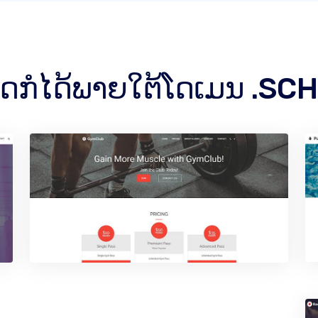
໌ໃດກໍໄດ້ພາຍໃຕ້ໂດເມນ .SC