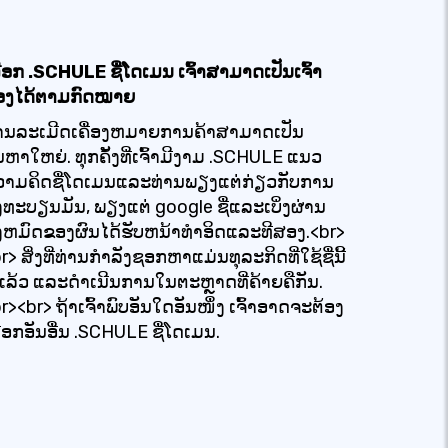
ືອກ .SCHULE ຊື່ໂດເມນ ເຈົ້າສາມາດເປັນເຈົ້າ
ອງໄດ້ຕາມກົດໝາຍ
ານລະເມີດເຄື່ອງຫມາຍການຄ້າສາມາດເປັນ
ນຫາໃຫຍ່. ທຸກຄັ້ງທີ່ເຈົ້າມີງາມ .SCHULE ແນວ
ວາມຄິດຊື່ໂດເມນແລະທ່ານພຽງແຕ່ກ່ຽວກັບການ
ງທະບຽນມັນ, ພຽງແຕ່ google ຊື່ແລະເບິ່ງຜ່ານ
ງຫມົດຂອງຜົນໄດ້ຮັບຫນ້າທໍາອິດແລະທີສອງ.<br>
r> ສິ່ງທີ່ທ່ານກໍາລັງຊອກຫາແມ່ນທຸລະກິດທີ່ໃຊ້ຊື່ນີ້
່ແລ້ວ ແລະດໍາເນີນການໃນຕະຫຼາດທີ່ຄ້າຍຄືກັນ.
r><br> ຖ້າເຈົ້າພົບອັນໃດອັນໜຶ່ງ ເຈົ້າອາດຈະຕ້ອງ
ືອກອັນອື່ນ .SCHULE ຊື່ໂດເມນ.