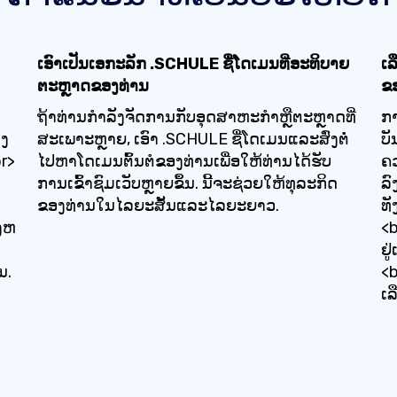
ເອົາເປັນເອກະລັກ .SCHULE ຊື່ໂດເມນທີ່ອະທິບາຍ
ເລ
ຕະຫຼາດຂອງທ່ານ
ຂ
ຖ້າທ່ານກໍາລັງຈັດການກັບອຸດສາຫະກໍາຫຼືຕະຫຼາດທີ່
ກ
າງ
ສະເພາະຫຼາຍ, ເອົາ .SCHULE ຊື່ໂດເມນແລະສົ່ງຕໍ່
ບັ
r>
ໄປຫາໂດເມນຕົ້ນຕໍຂອງທ່ານເພື່ອໃຫ້ທ່ານໄດ້ຮັບ
ຄ
ການເຂົ້າຊົມເວັບຫຼາຍຂຶ້ນ. ນີ້ຈະຊ່ວຍໃຫ້ທຸລະກິດ
ລົ
ຂອງທ່ານໃນໄລຍະສັ້ນແລະໄລຍະຍາວ.
ທັ
ວງຫ
<b
ຢູ
ນ.
<b
ເລ