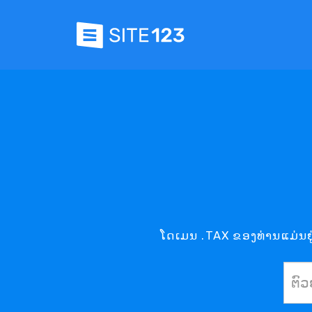
ໂດເມນ .TAX ຂອງທ່ານແມ່ນຢູ