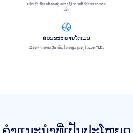
ເພີດເພີນກັບເວທີການຄຸ້ມຄອງຊື່ໂດເມນທີ່ດີເລີດຂອງພວກ
ເຮົາ
ສ່ວນຂະຫຍາຍໂດເມນ
ເລືອກຈາກການເລືອກອັນໃຫຍ່ຫຼວງຂອງໂດເມນ TLDs
ຄໍາແນະນໍາທີ່ເປັນປະໂຫຍດ