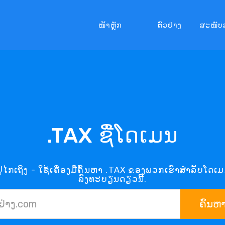
ໜ້າຫຼັກ
ຕົວຢ່າງ
ສະໜັບ
.TAX ຊື່ໂດເມນ
່ໄກເຖິງ - ໃຊ້ເຄື່ອງມືຄົ້ນຫາ .TAX ຂອງພວກເຮົາສຳລັບໂດເມ
ລົງທະບຽນດຽວນີ້.
ຄົ້ນຫ