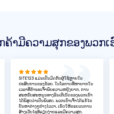
ູກຄ້າມີຄວາມສຸກຂອງພວກເຮ
SITE123 ແມ່ນເປັນມິດກັບຜູ້ໃຊ້ຫຼາຍໃນ
ປະສົບການຂອງຂ້ອຍ. ໃນໂອກາດທີ່ຫາຍາກໃນ
ເວລາທີ່ຂ້າພະເຈົ້າພົບຄວາມຫຍຸ້ງຍາກ, ການ
ສະຫນັບສະຫນູນທາງອິນເຕີເນັດຂອງພວກເຂົາ
ໄດ້ພິສູດວ່າເປັນພິເສດ. ພວກເຂົາເຈົ້າໄດ້ແກ້ໄຂ
ບັນຫາຕ່າງໆຢ່າງໄວວາ, ເຮັດໃຫ້ຂະບວນການ
ສ້າງເວັບໄຊທ໌ລຽບງ່າຍແລະມີຄວາມສຸກ.