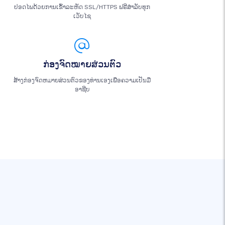
ປອດໄພດ້ວຍການເຂົ້າລະຫັດ SSL/HTTPS ຟຣີສຳລັບທຸກ
ເວັບໄຊ
ກ່ອງຈົດໝາຍສ່ວນຕົວ
ສ້າງກ່ອງຈົດຫມາຍສ່ວນຕົວຂອງທ່ານເອງເພື່ອຄວາມເປັນມື
ອາຊີບ