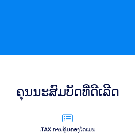
ຄຸນນະສົມບັດທີ່ດີເລີດ
.TAX ການຄຸ້ມຄອງໂດເມນ