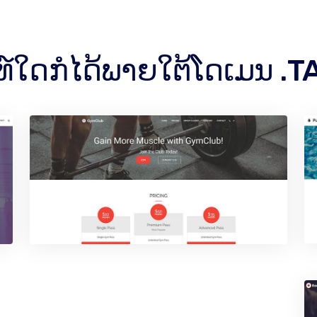
ຊທ໌ໃດກໍໄດ້ພາຍໃຕ້ໂດເມນ .T