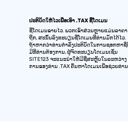
ປະຕິບັດໃຫ້ໄວເພື່ອເອົາ .TAX ຊື່ໂດເມນ
ຊື່ໂດເມນຂາຍໄວ. ພວກເຂົາສ່ວນຫຼາຍແມ່ນລາຄາ
ຖືກ, ສະນັ້ນລົງທະບຽນຊື່ໂດເມນທີ່ທ່ານມັກໄດ້ໄວ.
ຖ້າ​ຫາກ​ວ່າ​ທ່ານ​ກໍາ​ລັງ​ປະ​ຕິ​ບັດ​ໃນ​ການ​ຊອກ​ຫາ​ຊື່​ທີ
ມີ​ທີ່​ທ່ານ​ຕ້ອງ​ການ​, ຜູ້​ຈົດ​ທະ​ບຽນ​ໂດ​ເມນ​ເຊັ່ນ
SITE123 ຈະ​ແນະ​ນໍາ​ໃຫ້​ມີ​ຊື່​ສະ​ຫຼັບ​ໃນ​ລະ​ຫວ່າງ​
ການ​ຂອງ​ທ່ານ .TAX ຄົ້ນຫາໂດເມນເພື່ອຊ່ວຍທ່ານ