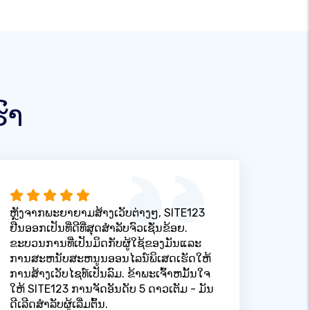
ົາ
ຫຼັງຈາກພະຍາຍາມສ້າງເວັບຕ່າງໆ, SITE123
ຢືນອອກເປັນທີ່ດີທີ່ສຸດສໍາລັບຈົວເຊັ່ນຂ້ອຍ.
ຂະບວນການທີ່ເປັນມິດກັບຜູ້ໃຊ້ຂອງມັນແລະ
ການສະຫນັບສະຫນູນອອນໄລນ໌ພິເສດເຮັດໃຫ້
ການສ້າງເວັບໄຊທ໌ເປັນລົມ. ຂ້າພະເຈົ້າຫມັ້ນໃຈ
ໃຫ້ SITE123 ການຈັດອັນດັບ 5 ດາວເຕັມ - ມັນ
ດີເລີດສໍາລັບຜູ້ເລີ່ມຕົ້ນ.