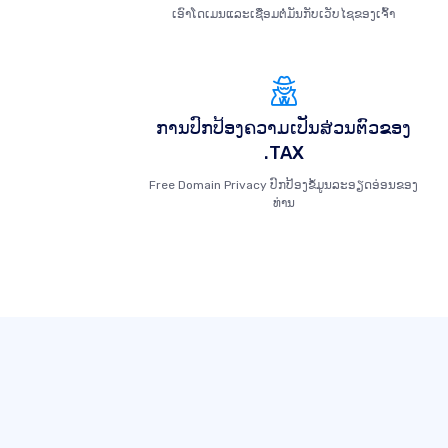
ເອົາໂດເມນແລະເຊື່ອມຕໍ່ມັນກັບເວັບໄຊຂອງເຈົ້າ
ການປົກປ້ອງຄວາມເປັນສ່ວນຕົວຂອງ
.TAX
Free Domain Privacy ປົກປ້ອງຂໍ້ມູນລະອຽດອ່ອນຂອງ
ທ່ານ