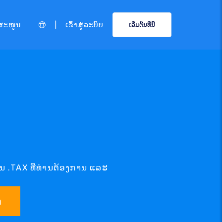
|
ສະໜູນ
ເຂົ້າສູ່ລະບົບ
ເລີ່ມຕົ້ນທີ່ນີ້
ນ .TAX ທີ່ທ່ານຕ້ອງການ ແລະ
າ