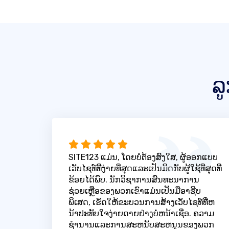
ລ
SITE123 ແມ່ນ, ໂດຍບໍ່ຕ້ອງສົງໃສ, ຜູ້ອອກແບບ
ເວັບໄຊທ໌ທີ່ງ່າຍທີ່ສຸດແລະເປັນມິດກັບຜູ້ໃຊ້ທີ່ສຸດທີ່
ຂ້ອຍໄດ້ພົບ. ນັກວິຊາການສົນທະນາການ
ຊ່ວຍເຫຼືອຂອງພວກເຂົາແມ່ນເປັນມືອາຊີບ
ພິເສດ, ເຮັດໃຫ້ຂະບວນການສ້າງເວັບໄຊທ໌ທີ່ຫ
ນ້າປະທັບໃຈງ່າຍດາຍຢ່າງບໍ່ຫນ້າເຊື່ອ. ຄວາມ
ຊໍານານແລະການສະຫນັບສະຫນູນຂອງພວກ