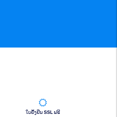
ໃບຢັ້ງຢືນ SSL ຟຣີ