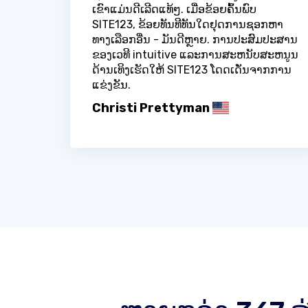
ເຂົາແມ່ນດີເລີດແທ້ໆ. ເມື່ອຂ້ອຍຄົ້ນພົບ
SITE123, ຂ້ອຍທັນທີທັນໃດຢຸດການຊອກຫາ
ທາງເລືອກອື່ນ - ມັນດີຫຼາຍ. ການປະສົມປະສານ
ຂອງເວທີ intuitive ແລະການສະຫນັບສະຫນູນ
ດ້ານເທິງເຮັດໃຫ້ SITE123 ໂດດເດັ່ນຈາກການ
ແຂ່ງຂັນ.
Christi Prettyman