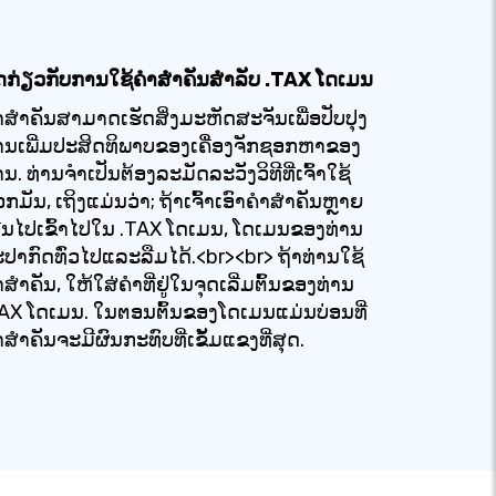
ດກ່ຽວກັບການໃຊ້ຄໍາສໍາຄັນສໍາລັບ .TAX ໂດເມນ
າສໍາຄັນສາມາດເຮັດສິ່ງມະຫັດສະຈັນເພື່ອປັບປຸງ
ານເພີ່ມປະສິດທິພາບຂອງເຄື່ອງຈັກຊອກຫາຂອງ
ານ. ທ່ານຈໍາເປັນຕ້ອງລະມັດລະວັງວິທີທີ່ເຈົ້າໃຊ້
ກມັນ, ເຖິງແມ່ນວ່າ; ຖ້າເຈົ້າເອົາຄໍາສໍາຄັນຫຼາຍ
ີນໄປເຂົ້າໄປໃນ .TAX ໂດເມນ, ໂດເມນຂອງທ່ານ
ປາກົດທົ່ວໄປແລະລືມໄດ້.<br><br> ຖ້າທ່ານໃຊ້
າສໍາຄັນ, ໃຫ້ໃສ່ຄໍາທີ່ຢູ່ໃນຈຸດເລີ່ມຕົ້ນຂອງທ່ານ
AX ໂດເມນ. ໃນຕອນຕົ້ນຂອງໂດເມນແມ່ນບ່ອນທີ່
າສໍາຄັນຈະມີຜົນກະທົບທີ່ເຂັ້ມແຂງທີ່ສຸດ.