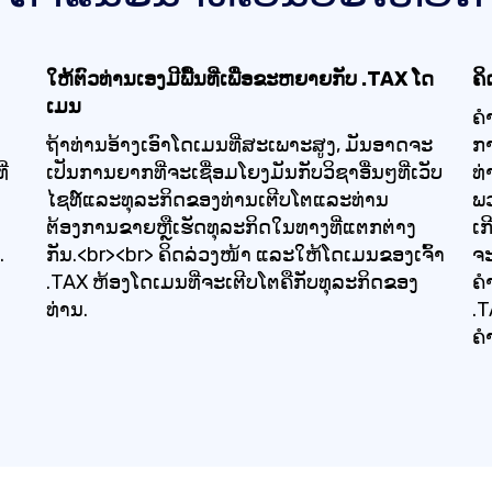
ໃຫ້ຕົວທ່ານເອງມີພື້ນທີ່ເພື່ອຂະຫຍາຍກັບ .TAX ໂດ
ຄິ
ເມນ
ຄໍ
ຖ້າທ່ານອ້າງເອົາໂດເມນທີ່ສະເພາະສູງ, ມັນອາດຈະ
ກ
່​
ເປັນການຍາກທີ່ຈະເຊື່ອມໂຍງມັນກັບວິຊາອື່ນໆທີ່ເວັບ
ທ່
ໄຊທ໌ແລະທຸລະກິດຂອງທ່ານເຕີບໂຕແລະທ່ານ
ພວ
ຕ້ອງການຂາຍຫຼືເຮັດທຸລະກິດໃນທາງທີ່ແຕກຕ່າງ
ເກ
.
ກັນ.<br><br> ຄິດລ່ວງໜ້າ ແລະໃຫ້ໂດເມນຂອງເຈົ້າ
ຈະ
.TAX ຫ້ອງໂດເມນທີ່ຈະເຕີບໂຕຄືກັບທຸລະກິດຂອງ
ຄໍ
ທ່ານ.
.T
ຄໍ