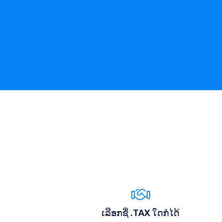
ເລືອກຊື່ .TAX ໃດກໍໄດ້