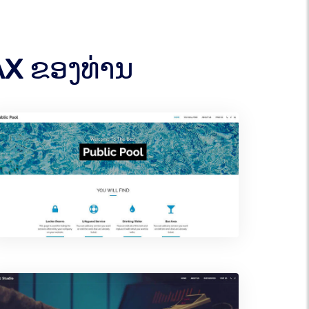
AX ຂອງທ່ານ