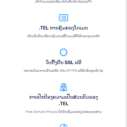
ເອົາໂດເມນແລະເຊື່ອມຕໍ່ມັນກັບເວັບໄຊຂອງເຈົ້າ
.TEL ການຄຸ້ມຄອງໂດເມນ
ເພີດເພີນກັບເວທີການຄຸ້ມຄອງຊື່ໂດເມນທີ່ດີເລີດຂອງພວກເຮົາ
ໃບຢັ້ງຢືນ SSL ຟຣີ
ປອດໄພດ້ວຍການເຂົ້າລະຫັດ SSL/HTTPS ຟຣີສຳລັບທຸກເວັບໄຊ
ການປົກປ້ອງຄວາມເປັນສ່ວນຕົວຂອງ
.TEL
Free Domain Privacy ປົກປ້ອງຂໍ້ມູນລະອຽດອ່ອນຂອງທ່ານ