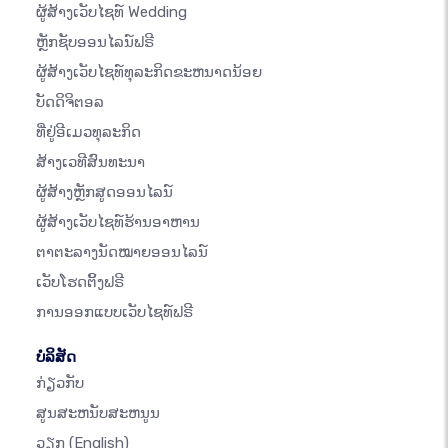
ຜູ້ສ້າງເວັບໄຊທ໌ Wedding
ຫຼັກຊັບອອນໄລນ໌ຟຣີ
ຜູ້ສ້າງເວັບໄຊທ໌ທຸລະກິດຂະຫນາດນ້ອຍ
ບັດດິຈິຕອລ
ທີ່ຢູ່ອີເມວທຸລະກິດ
ສ້າງເວທີສົນທະນາ
ຜູ້ສ້າງຫຼັກສູດອອນໄລນ໌
ຜູ້ສ້າງເວັບໄຊທ໌ຮ້ານອາຫານ
ຕາຕະລາງນັດໝາຍອອນໄລນ໌
ເວັບໂຮດຕິ້ງຟຣີ
ການອອກແບບເວັບໄຊທ໌ຟຣີ
ບໍລິສັດ
ກ່ຽວກັບ
ສູນສະຫນັບສະຫນູນ
ວຽກ
(English)