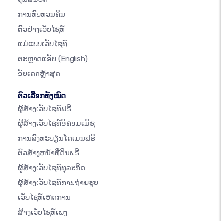
ການທົບທວນຄືນ
ຕົວຢ່າງເວັບໄຊທ໌
ແມ່ແບບເວັບໄຊທ໌
ຕະຫຼາດແອັບ
(English)
ອັບເດດຫຼ້າສຸດ
ຕົວເລືອກທັງໝົດ
ຜູ້ສ້າງເວັບໄຊທ໌ຟຣີ
ຜູ້ສ້າງເວັບໄຊທ໌ອີຄອມເມີຊ
ການລົງທະບຽນໂດເມນຟຣີ
ຕົວສ້າງຫນ້າທີ່ດິນຟຣີ
ຜູ້ສ້າງເວັບໄຊທ໌ທຸລະກິດ
ຜູ້ສ້າງເວັບໄຊທ໌ການຖ່າຍຮູບ
ເວັບໄຊທ໌ເຫດການ
ສ້າງເວັບໄຊທ໌ເພງ