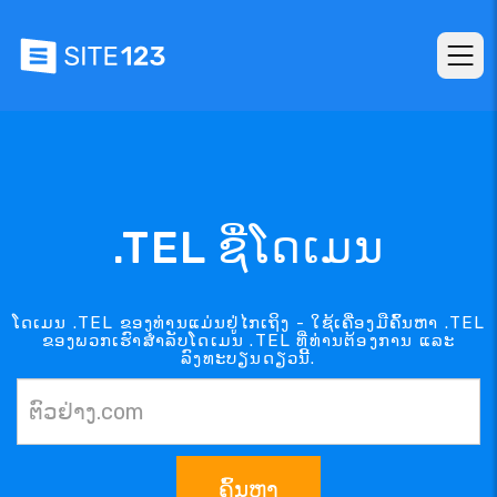
.TEL ຊື່ໂດເມນ
ໂດເມນ .TEL ຂອງທ່ານແມ່ນຢູ່ໄກເຖິງ - ໃຊ້ເຄື່ອງມືຄົ້ນຫາ .TEL
ຂອງພວກເຮົາສຳລັບໂດເມນ .TEL ທີ່ທ່ານຕ້ອງການ ແລະ
ລົງທະບຽນດຽວນີ້.
ຄົ້ນຫາ