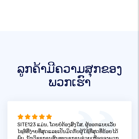
ລູກຄ້າມີຄວາມສຸກຂອງ
ພວກເຮົາ
SITE123 ແມ່ນ, ໂດຍບໍ່ຕ້ອງສົງໃສ, ຜູ້ອອກແບບເວັບ
ໄຊທ໌ທີ່ງ່າຍທີ່ສຸດແລະເປັນມິດກັບຜູ້ໃຊ້ທີ່ສຸດທີ່ຂ້ອຍໄດ້
ພົບ. ນັກວິຊາການສົນທະນາການຊ່ວຍເຫຼືອຂອງພວກ