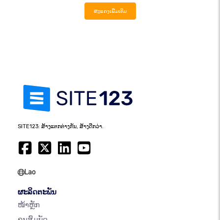
ສະແດງເພີ່ມເຕີມ
SITE123: ສ້າງແຕກຕ່າງກັນ, ສ້າງດີກວ່າ.
Lao
ຜະລິດຕະພັນ
ໜ້າຫຼັກ
ຄຸນສົມບັດ