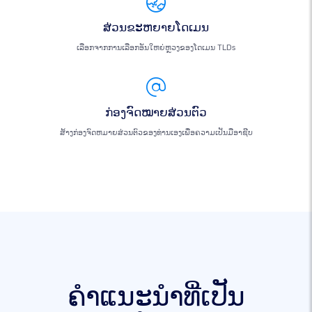
ສ່ວນຂະຫຍາຍໂດເມນ
ເລືອກຈາກການເລືອກອັນໃຫຍ່ຫຼວງຂອງໂດເມນ TLDs
ກ່ອງຈົດໝາຍສ່ວນຕົວ
ສ້າງກ່ອງຈົດຫມາຍສ່ວນຕົວຂອງທ່ານເອງເພື່ອຄວາມເປັນມືອາຊີບ
ຄໍາແນະນໍາທີ່ເປັນ