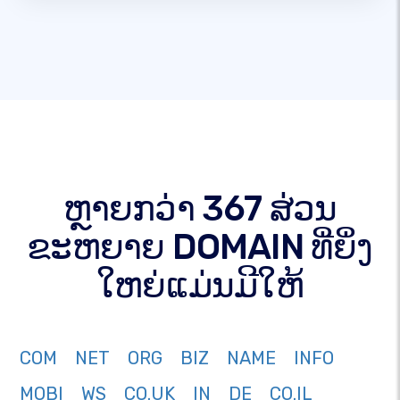
ຫຼາຍກວ່າ 367 ສ່ວນ
ຂະຫຍາຍ DOMAIN ທີ່ຍິ່ງ
ໃຫຍ່ແມ່ນມີໃຫ້
COM
NET
ORG
BIZ
NAME
INFO
MOBI
WS
CO.UK
IN
DE
CO.IL