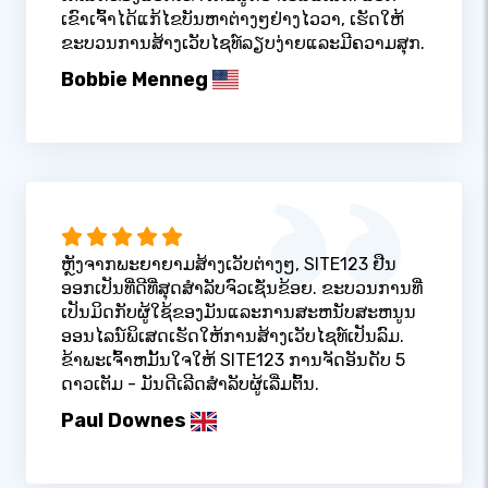
ເຂົາເຈົ້າໄດ້ແກ້ໄຂບັນຫາຕ່າງໆຢ່າງໄວວາ, ເຮັດໃຫ້
ຂະບວນການສ້າງເວັບໄຊທ໌ລຽບງ່າຍແລະມີຄວາມສຸກ.
Bobbie Menneg
ຫຼັງຈາກພະຍາຍາມສ້າງເວັບຕ່າງໆ, SITE123 ຢືນ
ອອກເປັນທີ່ດີທີ່ສຸດສໍາລັບຈົວເຊັ່ນຂ້ອຍ. ຂະບວນການທີ່
ເປັນມິດກັບຜູ້ໃຊ້ຂອງມັນແລະການສະຫນັບສະຫນູນ
ອອນໄລນ໌ພິເສດເຮັດໃຫ້ການສ້າງເວັບໄຊທ໌ເປັນລົມ.
ຂ້າພະເຈົ້າຫມັ້ນໃຈໃຫ້ SITE123 ການຈັດອັນດັບ 5
ດາວເຕັມ - ມັນດີເລີດສໍາລັບຜູ້ເລີ່ມຕົ້ນ.
Paul Downes