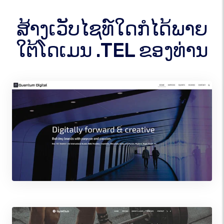
ສ້າງເວັບໄຊທ໌ໃດກໍໄດ້ພາຍ
ໃຕ້ໂດເມນ .TEL ຂອງທ່ານ