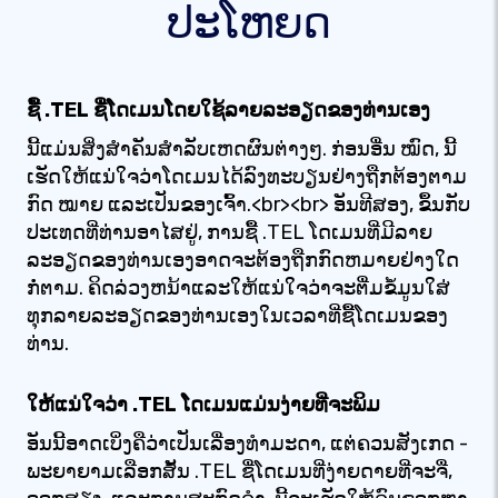
ປະໂຫຍດ
ຊື້ .TEL ຊື່ໂດເມນໂດຍໃຊ້ລາຍລະອຽດຂອງທ່ານເອງ
ນີ້ແມ່ນສິ່ງສໍາຄັນສໍາລັບເຫດຜົນຕ່າງໆ. ກ່ອນອື່ນ ໝົດ, ນີ້
ເຮັດໃຫ້ແນ່ໃຈວ່າໂດເມນໄດ້ລົງທະບຽນຢ່າງຖືກຕ້ອງຕາມ
ກົດ ໝາຍ ແລະເປັນຂອງເຈົ້າ.<br><br> ອັນທີສອງ, ຂຶ້ນກັບ
ປະເທດທີ່ທ່ານອາໄສຢູ່, ການຊື້ .TEL ໂດເມນທີ່ມີລາຍ
ລະອຽດຂອງທ່ານເອງອາດຈະຕ້ອງຖືກກົດຫມາຍຢ່າງໃດ
ກໍ່ຕາມ. ຄິດລ່ວງຫນ້າແລະໃຫ້ແນ່ໃຈວ່າຈະຕື່ມຂໍ້ມູນໃສ່
ທຸກລາຍລະອຽດຂອງທ່ານເອງໃນເວລາທີ່ຊື້ໂດເມນຂອງ
ທ່ານ.
ໃຫ້ແນ່ໃຈວ່າ .TEL ໂດເມນແມ່ນງ່າຍທີ່ຈະພິມ
ອັນນີ້ອາດເບິ່ງຄືວ່າເປັນເລື່ອງທຳມະດາ, ແຕ່ຄວນສັງເກດ -
ພະຍາຍາມເລືອກສັ້ນ .TEL ຊື່ໂດເມນທີ່ງ່າຍດາຍທີ່ຈະຈື່,