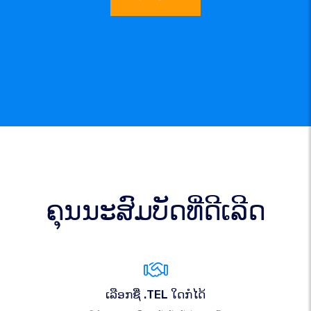
ຄຸນນະສົມບັດທີ່ດີເລີດ
ເລືອກຊື່ .TEL ໃດກໍໄດ້