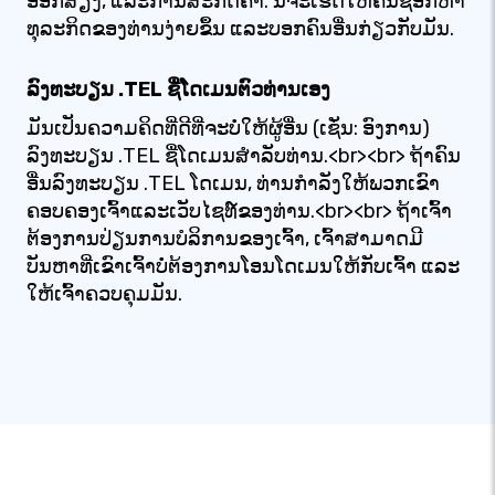
ອອກສຽງ, ແລະການສະກົດຄໍາ. ນີ້ຈະເຮັດໃຫ້ຄົນຊອກຫາ
ທຸລະກິດຂອງທ່ານງ່າຍຂຶ້ນ ແລະບອກຄົນອື່ນກ່ຽວກັບມັນ.
ລົງທະບຽນ .TEL ຊື່ໂດເມນຕົວທ່ານເອງ
ມັນເປັນຄວາມຄິດທີ່ດີທີ່ຈະບໍ່ໃຫ້ຜູ້ອື່ນ (ເຊັ່ນ: ອົງການ)
ລົງທະບຽນ .TEL ຊື່ໂດເມນສໍາລັບທ່ານ.<br><br> ຖ້າຄົນ
ອື່ນລົງທະບຽນ .TEL ໂດເມນ, ທ່ານກໍາລັງໃຫ້ພວກເຂົາ
ຄອບຄອງເຈົ້າແລະເວັບໄຊທ໌ຂອງທ່ານ.<br><br> ຖ້າເຈົ້າ
ຕ້ອງການປ່ຽນການບໍລິການຂອງເຈົ້າ, ເຈົ້າສາມາດມີ
ບັນຫາທີ່ເຂົາເຈົ້າບໍ່ຕ້ອງການໂອນໂດເມນໃຫ້ກັບເຈົ້າ ແລະ
ໃຫ້ເຈົ້າຄວບຄຸມມັນ.