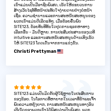
ເຂົາແມ່ນເປັນມືອາຊີບພິເສດ, ເຮັດໃຫ້ຂະບວນການ
ສ້າງເວັບໄຊທ໌ທີ່ຫນ້າປະທັບໃຈງ່າຍດາຍຢ່າງບໍ່ຫນ້າ
ເຊື່ອ. ຄວາມຊໍານານແລະການສະຫນັບສະຫນູນຂອງ
ພວກເຂົາແມ່ນດີເລີດແທ້ໆ. ເມື່ອຂ້ອຍຄົ້ນພົບ
SITE123, ຂ້ອຍທັນທີທັນໃດຢຸດການຊອກຫາທາງ
ເລືອກອື່ນ - ມັນດີຫຼາຍ. ການປະສົມປະສານຂອງເວທີ
intuitive ແລະການສະຫນັບສະຫນູນດ້ານເທິງເຮັດ
ໃຫ້ SITE123 ໂດດເດັ່ນຈາກການແຂ່ງຂັນ.
Christi Prettyman
SITE123 ແມ່ນເປັນມິດກັບຜູ້ໃຊ້ຫຼາຍໃນປະສົບການ
ຂອງຂ້ອຍ. ໃນໂອກາດທີ່ຫາຍາກໃນເວລາທີ່ຂ້າພະເຈົ້າ
ພົບຄວາມຫຍຸ້ງຍາກ, ການສະຫນັບສະຫນູນທາງອິນ
ເຕີເນັດຂອງພວກເຂົາໄດ້ພິສູດວ່າເປັນພິເສດ. ພວກ