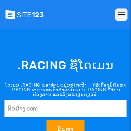
.RACING ຊື່ໂດເມນ
ໂດເມນ .RACING ຂອງທ່ານແມ່ນຢູ່ໄກເຖິງ - ໃຊ້ເຄື່ອງມືຄົ້ນຫາ
.RACING ຂອງພວກເຮົາສຳລັບໂດເມນ .RACING ທີ່ທ່ານ
ຕ້ອງການ ແລະລົງທະບຽນດຽວນີ້.
ຄົ້ນຫາ