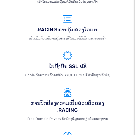
ເອົາໂດເມນແລະເຊື່ອມຕໍ່ມັນກັບເວັບໄຊຂອງເຈົ້າ
.RACING ການຄຸ້ມຄອງໂດເມນ
ເພີດເພີນກັບເວທີການຄຸ້ມຄອງຊື່ໂດເມນທີ່ດີເລີດຂອງພວກເຮົາ
ໃບຢັ້ງຢືນ SSL ຟຣີ
ປອດໄພດ້ວຍການເຂົ້າລະຫັດ SSL/HTTPS ຟຣີສຳລັບທຸກເວັບໄຊ
ການປົກປ້ອງຄວາມເປັນສ່ວນຕົວຂອງ
.RACING
Free Domain Privacy ປົກປ້ອງຂໍ້ມູນລະອຽດອ່ອນຂອງທ່ານ