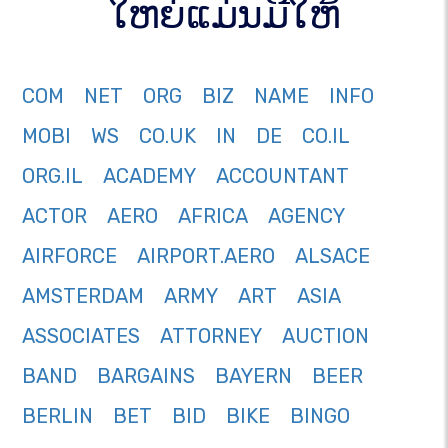
ໃຫຍ່ແມ່ນມີໃຫ້
COM
NET
ORG
BIZ
NAME
INFO
MOBI
WS
CO.UK
IN
DE
CO.IL
ORG.IL
ACADEMY
ACCOUNTANT
ACTOR
AERO
AFRICA
AGENCY
AIRFORCE
AIRPORT.AERO
ALSACE
AMSTERDAM
ARMY
ART
ASIA
ASSOCIATES
ATTORNEY
AUCTION
BAND
BARGAINS
BAYERN
BEER
BERLIN
BET
BID
BIKE
BINGO