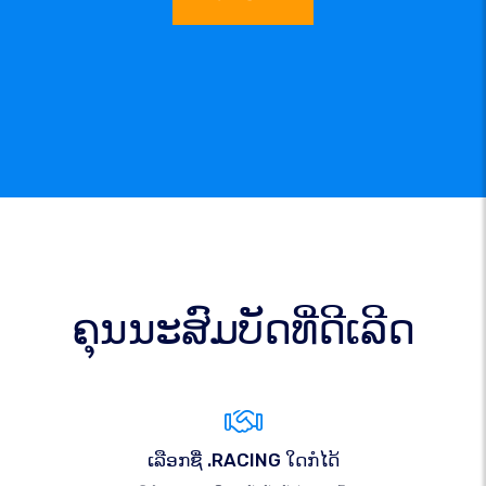
ຄຸນນະສົມບັດທີ່ດີເລີດ
ເລືອກຊື່ .RACING ໃດກໍໄດ້