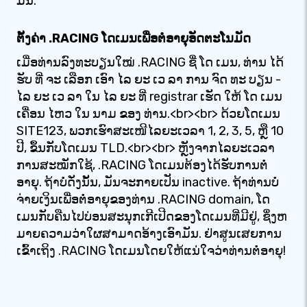
ມັນ.
ຕັ້ງຄ່າ .RACING ໂດເມນເພື່ອຕໍ່ອາຍຸອັດຕະໂນມັດ
ເມື່ອທ່ານລົງທະບຽນໃໝ່ .RACING ຊື່ ໂດ ເມນ, ທ່ານ ໄດ້
ຮັບ ທີ່ ຈະ ເລືອກ ເອົາ ໄລ ຍະ ເວ ລາ ການ ຈົດ ທະ ບຽນ -
ໄລ ຍະ ເວ ລາ ໃນ ໄລ ຍະ ທີ່ registrar ເຮັດ ໃຫ້ ໂດ ເມນ
ເຄື່ອນ ໄຫວ ໃນ ນາມ ຂອງ ທ່ານ.<br><br> ດ້ວຍໂດເມນ
SITE123, ພວກເຮົາສະເໜີໄລຍະເວລາ 1, 2, 3, 5, ຫຼື 10
ປີ, ຂຶ້ນກັບໂດເມນ TLD.<br><br> ຫຼັງຈາກໄລຍະເວລາ
ການສະໝັກໃຊ້, .RACING ໂດເມນຕ້ອງໄດ້ຮັບການຕໍ່
ອາຍຸ. ຖ້າບໍ່ດັ່ງນັ້ນ, ມັນຈະກາຍເປັນ inactive. ຖ້າທ່ານບໍ່
ຈ່າຍເງິນເພື່ອຕໍ່ອາຍຸຂອງທ່ານ .RACING domain, ໂດ
ເມນກັບຄືນໄປບ່ອນສະນຸກເກີເປີດຂອງໂດເມນທີ່ມີຢູ່, ຊຶ່ງຫ
ມາຍຄວາມວ່າໃຜສາມາດອ້າງເອົາມັນ. ຢ່າສູນເສຍການ
ເຂົ້າເຖິງ .RACING ໂດເມນໂດຍໃຫ້ແນ່ໃຈວ່າທ່ານຕໍ່ອາຍຸ!