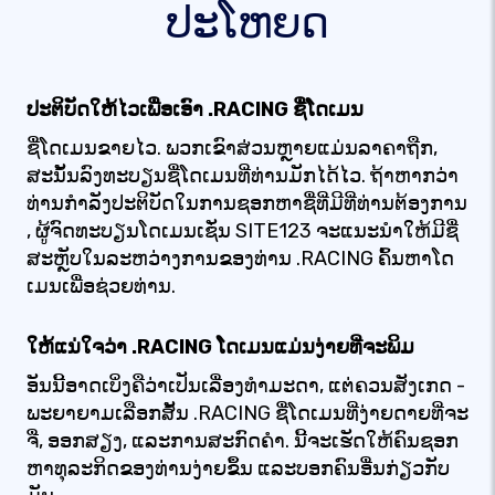
ປະໂຫຍດ
ປະຕິບັດໃຫ້ໄວເພື່ອເອົາ .RACING ຊື່ໂດເມນ
ຊື່ໂດເມນຂາຍໄວ. ພວກເຂົາສ່ວນຫຼາຍແມ່ນລາຄາຖືກ,
ສະນັ້ນລົງທະບຽນຊື່ໂດເມນທີ່ທ່ານມັກໄດ້ໄວ. ຖ້າ​ຫາກ​ວ່າ​
ທ່ານ​ກໍາ​ລັງ​ປະ​ຕິ​ບັດ​ໃນ​ການ​ຊອກ​ຫາ​ຊື່​ທີ່​ມີ​ທີ່​ທ່ານ​ຕ້ອງ​ການ​
, ຜູ້​ຈົດ​ທະ​ບຽນ​ໂດ​ເມນ​ເຊັ່ນ SITE123 ຈະ​ແນະ​ນໍາ​ໃຫ້​ມີ​ຊື່​
ສະ​ຫຼັບ​ໃນ​ລະ​ຫວ່າງ​ການ​ຂອງ​ທ່ານ .RACING ຄົ້ນຫາໂດ
ເມນເພື່ອຊ່ວຍທ່ານ.
ໃຫ້ແນ່ໃຈວ່າ .RACING ໂດເມນແມ່ນງ່າຍທີ່ຈະພິມ
ອັນນີ້ອາດເບິ່ງຄືວ່າເປັນເລື່ອງທຳມະດາ, ແຕ່ຄວນສັງເກດ -
ພະຍາຍາມເລືອກສັ້ນ .RACING ຊື່ໂດເມນທີ່ງ່າຍດາຍທີ່ຈະ
ຈື່, ອອກສຽງ, ແລະການສະກົດຄໍາ. ນີ້ຈະເຮັດໃຫ້ຄົນຊອກ
ຫາທຸລະກິດຂອງທ່ານງ່າຍຂຶ້ນ ແລະບອກຄົນອື່ນກ່ຽວກັບ