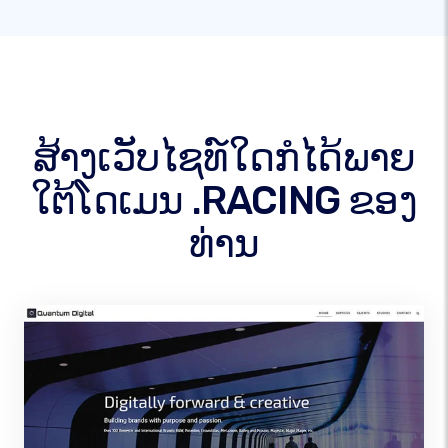
ສ້າງເວັບໄຊທ໌ໃດກໍໄດ້ພາຍ
ໃຕ້ໂດເມນ .RACING ຂອງ
ທ່ານ