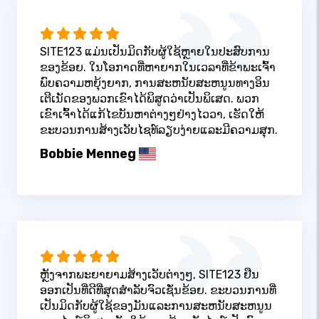
SITE123 ແມ່ນເປັນມິດກັບຜູ້ໃຊ້ຫຼາຍໃນປະສົບການ
ຂອງຂ້ອຍ. ໃນໂອກາດທີ່ຫາຍາກໃນເວລາທີ່ຂ້າພະເຈົ້າ
ພົບຄວາມຫຍຸ້ງຍາກ, ການສະຫນັບສະຫນູນທາງອິນ
ເຕີເນັດຂອງພວກເຂົາໄດ້ພິສູດວ່າເປັນພິເສດ. ພວກ
ເຂົາເຈົ້າໄດ້ແກ້ໄຂບັນຫາຕ່າງໆຢ່າງໄວວາ, ເຮັດໃຫ້
ຂະບວນການສ້າງເວັບໄຊທ໌ລຽບງ່າຍແລະມີຄວາມສຸກ.
Bobbie Menneg
ຫຼັງຈາກພະຍາຍາມສ້າງເວັບຕ່າງໆ, SITE123 ຢືນ
ອອກເປັນທີ່ດີທີ່ສຸດສໍາລັບຈົວເຊັ່ນຂ້ອຍ. ຂະບວນການທີ່
ເປັນມິດກັບຜູ້ໃຊ້ຂອງມັນແລະການສະຫນັບສະຫນູນ