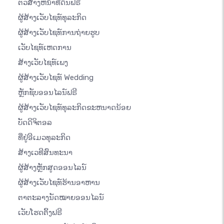
ຕົວສ້າງຫນ້າທີ່ດິນຟຣີ
ຜູ້ສ້າງເວັບໄຊທ໌ທຸລະກິດ
ຜູ້ສ້າງເວັບໄຊທ໌ການຖ່າຍຮູບ
ເວັບໄຊທ໌ເຫດການ
ສ້າງເວັບໄຊທ໌ເພງ
ຜູ້ສ້າງເວັບໄຊທ໌ Wedding
ຫຼັກຊັບອອນໄລນ໌ຟຣີ
ຜູ້ສ້າງເວັບໄຊທ໌ທຸລະກິດຂະຫນາດນ້ອຍ
ບັດດິຈິຕອລ
ທີ່ຢູ່ອີເມວທຸລະກິດ
ສ້າງເວທີສົນທະນາ
ຜູ້ສ້າງຫຼັກສູດອອນໄລນ໌
ຜູ້ສ້າງເວັບໄຊທ໌ຮ້ານອາຫານ
ຕາຕະລາງນັດໝາຍອອນໄລນ໌
ເວັບໂຮດຕິ້ງຟຣີ