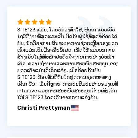
SITE123 ແມ່ນ, ໂດຍບໍ່ຕ້ອງສົງໃສ, ຜູ້ອອກແບບເວັບ
ໄຊທ໌ທີ່ງ່າຍທີ່ສຸດແລະເປັນມິດກັບຜູ້ໃຊ້ທີ່ສຸດທີ່ຂ້ອຍໄດ້
ພົບ. ນັກວິຊາການສົນທະນາການຊ່ວຍເຫຼືອຂອງພວກ
ເຂົາແມ່ນເປັນມືອາຊີບພິເສດ, ເຮັດໃຫ້ຂະບວນການ
ສ້າງເວັບໄຊທ໌ທີ່ຫນ້າປະທັບໃຈງ່າຍດາຍຢ່າງບໍ່ຫນ້າ
ເຊື່ອ. ຄວາມຊໍານານແລະການສະຫນັບສະຫນູນຂອງ
ພວກເຂົາແມ່ນດີເລີດແທ້ໆ. ເມື່ອຂ້ອຍຄົ້ນພົບ
SITE123, ຂ້ອຍທັນທີທັນໃດຢຸດການຊອກຫາທາງ
ເລືອກອື່ນ - ມັນດີຫຼາຍ. ການປະສົມປະສານຂອງເວທີ
intuitive ແລະການສະຫນັບສະຫນູນດ້ານເທິງເຮັດ
ໃຫ້ SITE123 ໂດດເດັ່ນຈາກການແຂ່ງຂັນ.
Christi Prettyman