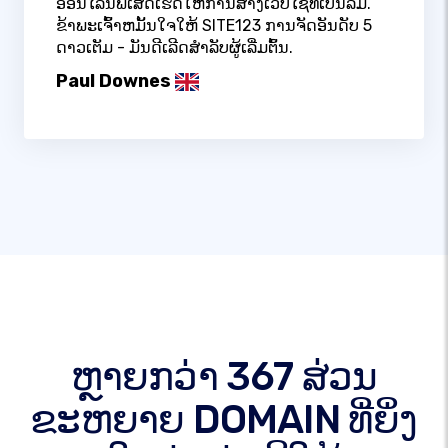
ອອນໄລນ໌ພິເສດເຮັດໃຫ້ການສ້າງເວັບໄຊທ໌ເປັນລົມ.
ຂ້າພະເຈົ້າຫມັ້ນໃຈໃຫ້ SITE123 ການຈັດອັນດັບ 5
ດາວເຕັມ - ມັນດີເລີດສໍາລັບຜູ້ເລີ່ມຕົ້ນ.
Paul Downes
ຫຼາຍກວ່າ 367 ສ່ວນ
ຂະຫຍາຍ DOMAIN ທີ່ຍິ່ງ