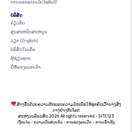
ການອອກແບບເວັບໄຊທ໌ຟຣີ
ບໍລິສັດ
ກ່ຽວກັບ
ສູນສະຫນັບສະຫນູນ
ວຽກ
(English)
ບໍລິສັດໃນເຄືອ
ຜູ້ຊ່ຽວຊານ
ຍີ່ຫໍ້ຂອງພວກເຮົາ
ສ້າງຂຶ້ນດ້ວຍຄວາມຮັກແລະຄວາມມັກເພື່ອໃຫ້ທຸກຄົນເວົ້າບາງສິ່ງ
ບາງຢ່າງກັບໂລກ
ສະຫງວນລິຂະສິດ 2026 All rights reserved - SITE123
-
-
-
ເງື່ອນໄຂ
ຄວາມເປັນສ່ວນຕົວ
ການລ່ວງລະເມີດ
ການເຂົ້າເຖິງ