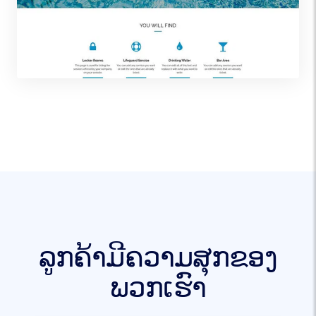
ລູກຄ້າມີຄວາມສຸກຂອງ
ພວກເຮົາ