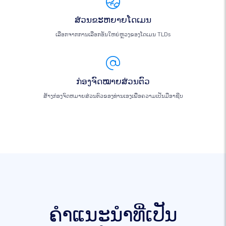
ສ່ວນຂະຫຍາຍໂດເມນ
ເລືອກຈາກການເລືອກອັນໃຫຍ່ຫຼວງຂອງໂດເມນ TLDs
ກ່ອງຈົດໝາຍສ່ວນຕົວ
ສ້າງກ່ອງຈົດຫມາຍສ່ວນຕົວຂອງທ່ານເອງເພື່ອຄວາມເປັນມືອາຊີບ
ຄໍາແນະນໍາທີ່ເປັນ