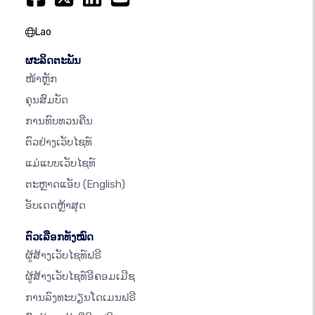
Lao
ຜະລິດຕະພັນ
ໜ້າຫຼັກ
ຄຸນສົມບັດ
ການທົບທວນຄືນ
ຕົວຢ່າງເວັບໄຊທ໌
ແມ່ແບບເວັບໄຊທ໌
ຕະຫຼາດແອັບ
(English)
ອັບເດດຫຼ້າສຸດ
ຕົວເລືອກທັງໝົດ
ຜູ້ສ້າງເວັບໄຊທ໌ຟຣີ
ຜູ້ສ້າງເວັບໄຊທ໌ອີຄອມເມີຊ
ການລົງທະບຽນໂດເມນຟຣີ