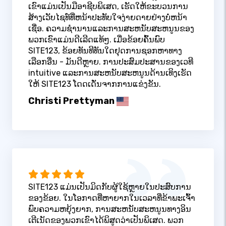
ເຂົາແມ່ນເປັນມືອາຊີບພິເສດ, ເຮັດໃຫ້ຂະບວນການ
ສ້າງເວັບໄຊທ໌ທີ່ຫນ້າປະທັບໃຈງ່າຍດາຍຢ່າງບໍ່ຫນ້າ
ເຊື່ອ. ຄວາມຊໍານານແລະການສະຫນັບສະຫນູນຂອງ
ພວກເຂົາແມ່ນດີເລີດແທ້ໆ. ເມື່ອຂ້ອຍຄົ້ນພົບ
SITE123, ຂ້ອຍທັນທີທັນໃດຢຸດການຊອກຫາທາງ
ເລືອກອື່ນ - ມັນດີຫຼາຍ. ການປະສົມປະສານຂອງເວທີ
intuitive ແລະການສະຫນັບສະຫນູນດ້ານເທິງເຮັດ
ໃຫ້ SITE123 ໂດດເດັ່ນຈາກການແຂ່ງຂັນ.
Christi Prettyman
SITE123 ແມ່ນເປັນມິດກັບຜູ້ໃຊ້ຫຼາຍໃນປະສົບການ
ຂອງຂ້ອຍ. ໃນໂອກາດທີ່ຫາຍາກໃນເວລາທີ່ຂ້າພະເຈົ້າ
ພົບຄວາມຫຍຸ້ງຍາກ, ການສະຫນັບສະຫນູນທາງອິນ
ເຕີເນັດຂອງພວກເຂົາໄດ້ພິສູດວ່າເປັນພິເສດ. ພວກ