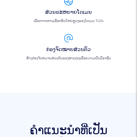
ສ່ວນຂະຫຍາຍໂດເມນ
ເລືອກຈາກການເລືອກອັນໃຫຍ່ຫຼວງຂອງໂດເມນ TLDs
ກ່ອງຈົດໝາຍສ່ວນຕົວ
ສ້າງກ່ອງຈົດຫມາຍສ່ວນຕົວຂອງທ່ານເອງເພື່ອຄວາມເປັນມືອາຊີບ
ຄໍາແນະນໍາທີ່ເປັນ