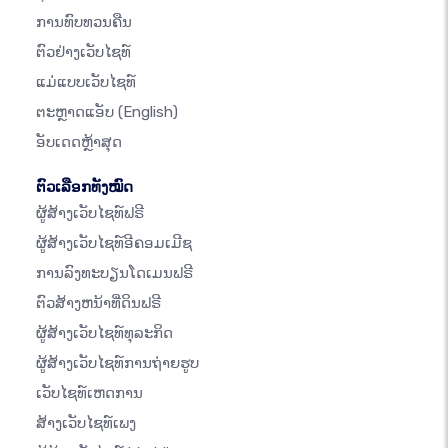
ການທົບທວນຄືນ
ຕົວຢ່າງເວັບໄຊທ໌
ແມ່ແບບເວັບໄຊທ໌
ຕະຫຼາດແອັບ
(English)
ອັບເດດຫຼ້າສຸດ
ຕົວເລືອກທັງໝົດ
ຜູ້ສ້າງເວັບໄຊທ໌ຟຣີ
ຜູ້ສ້າງເວັບໄຊທ໌ອີຄອມເມີຊ
ການລົງທະບຽນໂດເມນຟຣີ
ຕົວສ້າງຫນ້າທີ່ດິນຟຣີ
ຜູ້ສ້າງເວັບໄຊທ໌ທຸລະກິດ
ຜູ້ສ້າງເວັບໄຊທ໌ການຖ່າຍຮູບ
ເວັບໄຊທ໌ເຫດການ
ສ້າງເວັບໄຊທ໌ເພງ