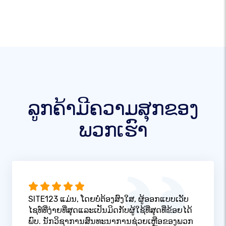
ລູກຄ້າມີຄວາມສຸກຂອງ
ພວກເຮົາ
SITE123 ແມ່ນ, ໂດຍບໍ່ຕ້ອງສົງໃສ, ຜູ້ອອກແບບເວັບ
ໄຊທ໌ທີ່ງ່າຍທີ່ສຸດແລະເປັນມິດກັບຜູ້ໃຊ້ທີ່ສຸດທີ່ຂ້ອຍໄດ້
ພົບ. ນັກວິຊາການສົນທະນາການຊ່ວຍເຫຼືອຂອງພວກ