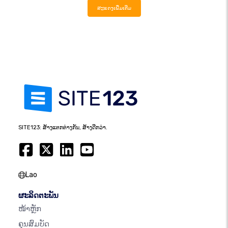
ສະແດງເພີ່ມເຕີມ
SITE123: ສ້າງແຕກຕ່າງກັນ, ສ້າງດີກວ່າ.
Lao
ຜະລິດຕະພັນ
ໜ້າຫຼັກ
ຄຸນສົມບັດ