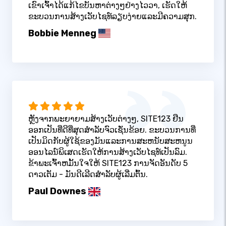
ເຂົາເຈົ້າໄດ້ແກ້ໄຂບັນຫາຕ່າງໆຢ່າງໄວວາ, ເຮັດໃຫ້
ຂະບວນການສ້າງເວັບໄຊທ໌ລຽບງ່າຍແລະມີຄວາມສຸກ.
Bobbie Menneg
ຫຼັງຈາກພະຍາຍາມສ້າງເວັບຕ່າງໆ, SITE123 ຢືນ
ອອກເປັນທີ່ດີທີ່ສຸດສໍາລັບຈົວເຊັ່ນຂ້ອຍ. ຂະບວນການທີ່
ເປັນມິດກັບຜູ້ໃຊ້ຂອງມັນແລະການສະຫນັບສະຫນູນ
ອອນໄລນ໌ພິເສດເຮັດໃຫ້ການສ້າງເວັບໄຊທ໌ເປັນລົມ.
ຂ້າພະເຈົ້າຫມັ້ນໃຈໃຫ້ SITE123 ການຈັດອັນດັບ 5
ດາວເຕັມ - ມັນດີເລີດສໍາລັບຜູ້ເລີ່ມຕົ້ນ.
Paul Downes