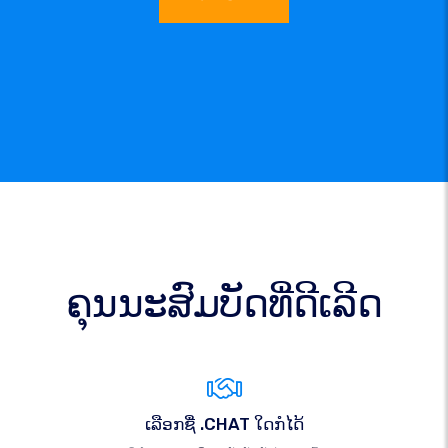
ຄຸນນະສົມບັດທີ່ດີເລີດ
ເລືອກຊື່ .CHAT ໃດກໍໄດ້