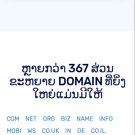
ຫຼາຍກວ່າ 367 ສ່ວນ
ຂະຫຍາຍ DOMAIN ທີ່ຍິ່ງ
ໃຫຍ່ແມ່ນມີໃຫ້
COM
NET
ORG
BIZ
NAME
INFO
MOBI
WS
CO.UK
IN
DE
CO.IL