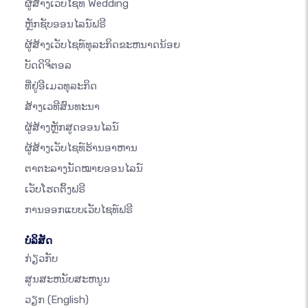
ຜູ້ສ້າງເວັບໄຊທ໌ Wedding
ຫຼັກຊັບອອນໄລນ໌ຟຣີ
ຜູ້ສ້າງເວັບໄຊທ໌ທຸລະກິດຂະຫນາດນ້ອຍ
ບັດດິຈິຕອລ
ທີ່ຢູ່ອີເມວທຸລະກິດ
ສ້າງເວທີສົນທະນາ
ຜູ້ສ້າງຫຼັກສູດອອນໄລນ໌
ຜູ້ສ້າງເວັບໄຊທ໌ຮ້ານອາຫານ
ຕາຕະລາງນັດໝາຍອອນໄລນ໌
ເວັບໂຮດຕິ້ງຟຣີ
ການອອກແບບເວັບໄຊທ໌ຟຣີ
ບໍລິສັດ
ກ່ຽວກັບ
ສູນສະຫນັບສະຫນູນ
ວຽກ
(English)