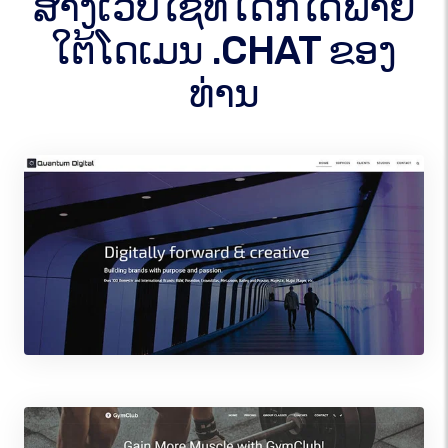
ສ້າງເວັບໄຊທ໌ໃດກໍໄດ້ພາຍ
ໃຕ້ໂດເມນ .CHAT ຂອງ
ທ່ານ