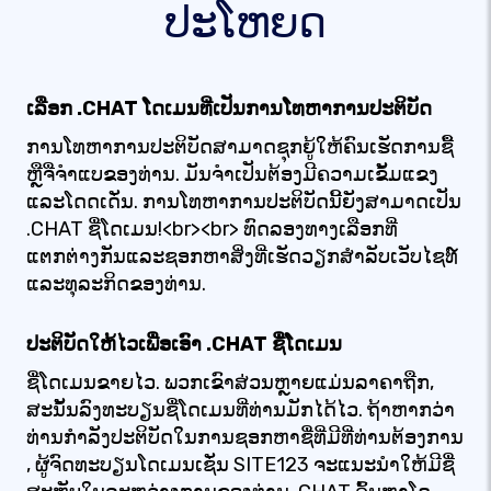
ປະໂຫຍດ
ເລືອກ .CHAT ໂດເມນທີ່ເປັນການໂທຫາການປະຕິບັດ
ການໂທຫາການປະຕິບັດສາມາດຊຸກຍູ້ໃຫ້ຄົນເຮັດການຊື້
ຫຼືຈື່ຈໍາແບຂອງທ່ານ. ມັນຈໍາເປັນຕ້ອງມີຄວາມເຂັ້ມແຂງ
ແລະໂດດເດັ່ນ. ການໂທຫາການປະຕິບັດນີ້ຍັງສາມາດເປັນ
.CHAT ຊື່ໂດເມນ!<br><br> ທົດລອງທາງເລືອກທີ່
ແຕກຕ່າງກັນແລະຊອກຫາສິ່ງທີ່ເຮັດວຽກສໍາລັບເວັບໄຊທ໌
ແລະທຸລະກິດຂອງທ່ານ.
ປະຕິບັດໃຫ້ໄວເພື່ອເອົາ .CHAT ຊື່ໂດເມນ
ຊື່ໂດເມນຂາຍໄວ. ພວກເຂົາສ່ວນຫຼາຍແມ່ນລາຄາຖືກ,
ສະນັ້ນລົງທະບຽນຊື່ໂດເມນທີ່ທ່ານມັກໄດ້ໄວ. ຖ້າ​ຫາກ​ວ່າ​
ທ່ານ​ກໍາ​ລັງ​ປະ​ຕິ​ບັດ​ໃນ​ການ​ຊອກ​ຫາ​ຊື່​ທີ່​ມີ​ທີ່​ທ່ານ​ຕ້ອງ​ການ​
, ຜູ້​ຈົດ​ທະ​ບຽນ​ໂດ​ເມນ​ເຊັ່ນ SITE123 ຈະ​ແນະ​ນໍາ​ໃຫ້​ມີ​ຊື່​