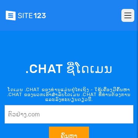
.CHAT ຊື່ໂດເມນ
ໂດເມນ .CHAT ຂອງທ່ານແມ່ນຢູ່ໄກເຖິງ - ໃຊ້ເຄື່ອງມືຄົ້ນຫາ
.CHAT ຂອງພວກເຮົາສຳລັບໂດເມນ .CHAT ທີ່ທ່ານຕ້ອງການ
ແລະລົງທະບຽນດຽວນີ້.
ຄົ້ນຫາ