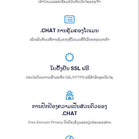
ເອົາໂດເມນແລະເຊື່ອມຕໍ່ມັນກັບເວັບໄຊຂອງເຈົ້າ
.CHAT ການຄຸ້ມຄອງໂດເມນ
ເພີດເພີນກັບເວທີການຄຸ້ມຄອງຊື່ໂດເມນທີ່ດີເລີດຂອງພວກເຮົາ
ໃບຢັ້ງຢືນ SSL ຟຣີ
ປອດໄພດ້ວຍການເຂົ້າລະຫັດ SSL/HTTPS ຟຣີສຳລັບທຸກເວັບໄຊ
ການປົກປ້ອງຄວາມເປັນສ່ວນຕົວຂອງ
.CHAT
Free Domain Privacy ປົກປ້ອງຂໍ້ມູນລະອຽດອ່ອນຂອງທ່ານ