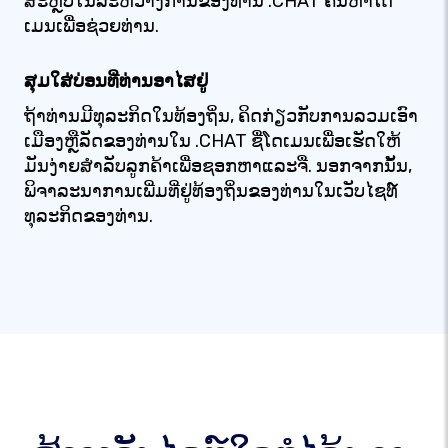
ສະ​ຫຼັບ​ໃນ​ລະ​ຫວ່າງ​ການ​ຂອງ​ທ່ານ .CHAT ຄົ້ນຫາໂດ
ເມນເພື່ອຊ່ວຍທ່ານ.
ສຸມໃສ່ບ່ອນທີ່ທ່ານອາໄສຢູ່
ຖ້າທ່ານມີທຸລະກິດໃນທ້ອງຖິ່ນ, ຄິດກ່ຽວກັບການລວມເອົາ
ເມືອງຫຼືລັດຂອງທ່ານໃນ .CHAT ຊື່ໂດເມນເພື່ອເຮັດໃຫ້
ມັນງ່າຍສໍາລັບລູກຄ້າເພື່ອຊອກຫາແລະຈື່. ນອກຈາກນັ້ນ,
ພິຈາລະນາການເພີ່ມທີ່ຢູ່ທ້ອງຖິ່ນຂອງທ່ານໃນເວັບໄຊທ໌
ທຸລະກິດຂອງທ່ານ.