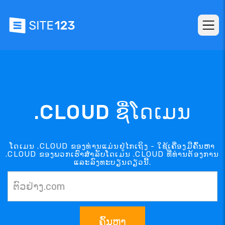
.CLOUD ຊື່ໂດເມນ
ໂດເມນ .CLOUD ຂອງທ່ານແມ່ນຢູ່ໄກເຖິງ - ໃຊ້ເຄື່ອງມືຄົ້ນຫາ
.CLOUD ຂອງພວກເຮົາສຳລັບໂດເມນ .CLOUD ທີ່ທ່ານຕ້ອງການ
ແລະລົງທະບຽນດຽວນີ້.
ຄົ້ນຫາ