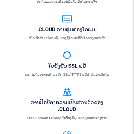
ເອົາໂດເມນແລະເຊື່ອມຕໍ່ມັນກັບເວັບໄຊຂອງເຈົ້າ
.CLOUD ການຄຸ້ມຄອງໂດເມນ
ເພີດເພີນກັບເວທີການຄຸ້ມຄອງຊື່ໂດເມນທີ່ດີເລີດຂອງພວກເຮົາ
ໃບຢັ້ງຢືນ SSL ຟຣີ
ປອດໄພດ້ວຍການເຂົ້າລະຫັດ SSL/HTTPS ຟຣີສຳລັບທຸກເວັບໄຊ
ການປົກປ້ອງຄວາມເປັນສ່ວນຕົວຂອງ
.CLOUD
Free Domain Privacy ປົກປ້ອງຂໍ້ມູນລະອຽດອ່ອນຂອງທ່ານ