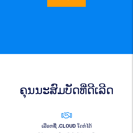
ຄຸນນະສົມບັດທີ່ດີເລີດ
ເລືອກຊື່ .CLOUD ໃດກໍໄດ້