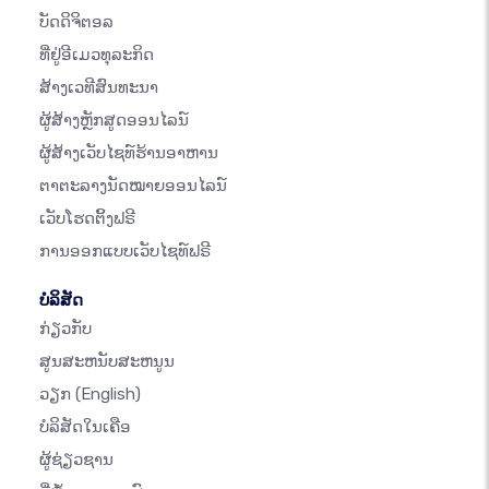
ບັດດິຈິຕອລ
ທີ່ຢູ່ອີເມວທຸລະກິດ
ສ້າງເວທີສົນທະນາ
ຜູ້ສ້າງຫຼັກສູດອອນໄລນ໌
ຜູ້ສ້າງເວັບໄຊທ໌ຮ້ານອາຫານ
ຕາຕະລາງນັດໝາຍອອນໄລນ໌
ເວັບໂຮດຕິ້ງຟຣີ
ການອອກແບບເວັບໄຊທ໌ຟຣີ
ບໍລິສັດ
ກ່ຽວກັບ
ສູນສະຫນັບສະຫນູນ
ວຽກ
(English)
ບໍລິສັດໃນເຄືອ
ຜູ້ຊ່ຽວຊານ