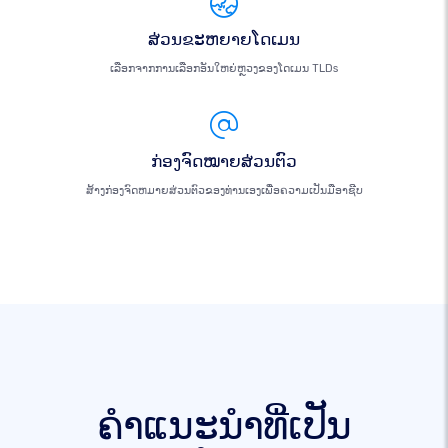
ສ່ວນຂະຫຍາຍໂດເມນ
ເລືອກຈາກການເລືອກອັນໃຫຍ່ຫຼວງຂອງໂດເມນ TLDs
ກ່ອງຈົດໝາຍສ່ວນຕົວ
ສ້າງກ່ອງຈົດຫມາຍສ່ວນຕົວຂອງທ່ານເອງເພື່ອຄວາມເປັນມືອາຊີບ
ຄໍາແນະນໍາທີ່ເປັນ