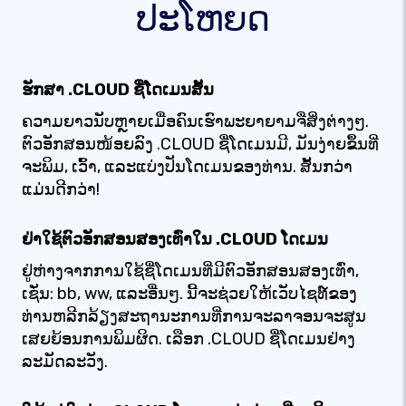
ປະໂຫຍດ
ຮັກສາ .CLOUD ຊື່ໂດເມນສັ້ນ
ຄວາມຍາວນັບຫຼາຍເມື່ອຄົນເຮົາພະຍາຍາມຈື່ສິ່ງຕ່າງໆ.
ຕົວອັກສອນໜ້ອຍລົງ .CLOUD ຊື່ໂດເມນມີ, ມັນງ່າຍຂຶ້ນທີ່
ຈະພິມ, ເວົ້າ, ແລະແບ່ງປັນໂດເມນຂອງທ່ານ. ສັ້ນກວ່າ
ແມ່ນດີກວ່າ!
ຢ່າໃຊ້ຕົວອັກສອນສອງເທົ່າໃນ .CLOUD ໂດເມນ
ຢູ່ຫ່າງຈາກການໃຊ້ຊື່ໂດເມນທີ່ມີຕົວອັກສອນສອງເທົ່າ,
ເຊັ່ນ: bb, ww, ແລະອື່ນໆ. ນີ້ຈະຊ່ວຍໃຫ້ເວັບໄຊທ໌ຂອງ
ທ່ານຫລີກລ້ຽງສະຖານະການທີ່ການຈະລາຈອນຈະສູນ
ເສຍຍ້ອນການພິມຜິດ. ເລືອກ .CLOUD ຊື່ໂດເມນຢ່າງ
ລະມັດລະວັງ.