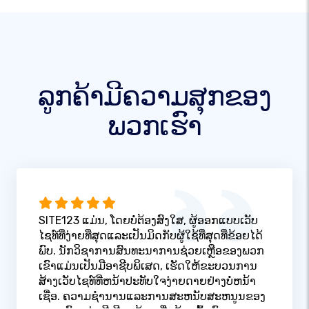
ລູກຄ້າມີຄວາມສຸກຂອງ
ພວກເຮົາ
SITE123 ແມ່ນ, ໂດຍບໍ່ຕ້ອງສົງໃສ, ຜູ້ອອກແບບເວັບ
ໄຊທ໌ທີ່ງ່າຍທີ່ສຸດແລະເປັນມິດກັບຜູ້ໃຊ້ທີ່ສຸດທີ່ຂ້ອຍໄດ້
ພົບ. ນັກວິຊາການສົນທະນາການຊ່ວຍເຫຼືອຂອງພວກ
ເຂົາແມ່ນເປັນມືອາຊີບພິເສດ, ເຮັດໃຫ້ຂະບວນການ
ສ້າງເວັບໄຊທ໌ທີ່ຫນ້າປະທັບໃຈງ່າຍດາຍຢ່າງບໍ່ຫນ້າ
ເຊື່ອ. ຄວາມຊໍານານແລະການສະຫນັບສະຫນູນຂອງ