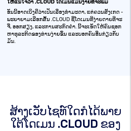
ໃຫ້ແນ່ໃຈວ່າ .CLOUD ໂດເມນແມ່ນງ່າຍທີ່ຈະພິມ
ອັນນີ້ອາດເບິ່ງຄືວ່າເປັນເລື່ອງທຳມະດາ, ແຕ່ຄວນສັງເກດ -
ພະຍາຍາມເລືອກສັ້ນ .CLOUD ຊື່ໂດເມນທີ່ງ່າຍດາຍທີ່ຈະ
ຈື່, ອອກສຽງ, ແລະການສະກົດຄໍາ. ນີ້ຈະເຮັດໃຫ້ຄົນຊອກ
ຫາທຸລະກິດຂອງທ່ານງ່າຍຂຶ້ນ ແລະບອກຄົນອື່ນກ່ຽວກັບ
ມັນ.
ສ້າງເວັບໄຊທ໌ໃດກໍໄດ້ພາຍ
ໃຕ້ໂດເມນ .CLOUD ຂອງ