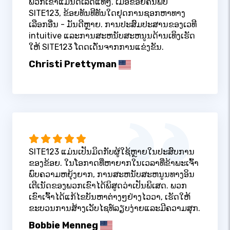
ພວກເຂົາແມ່ນດີເລີດແທ້ໆ. ເມື່ອຂ້ອຍຄົ້ນພົບ
SITE123, ຂ້ອຍທັນທີທັນໃດຢຸດການຊອກຫາທາງ
ເລືອກອື່ນ - ມັນດີຫຼາຍ. ການປະສົມປະສານຂອງເວທີ
intuitive ແລະການສະຫນັບສະຫນູນດ້ານເທິງເຮັດ
ໃຫ້ SITE123 ໂດດເດັ່ນຈາກການແຂ່ງຂັນ.
Christi Prettyman
SITE123 ແມ່ນເປັນມິດກັບຜູ້ໃຊ້ຫຼາຍໃນປະສົບການ
ຂອງຂ້ອຍ. ໃນໂອກາດທີ່ຫາຍາກໃນເວລາທີ່ຂ້າພະເຈົ້າ
ພົບຄວາມຫຍຸ້ງຍາກ, ການສະຫນັບສະຫນູນທາງອິນ
ເຕີເນັດຂອງພວກເຂົາໄດ້ພິສູດວ່າເປັນພິເສດ. ພວກ
ເຂົາເຈົ້າໄດ້ແກ້ໄຂບັນຫາຕ່າງໆຢ່າງໄວວາ, ເຮັດໃຫ້
ຂະບວນການສ້າງເວັບໄຊທ໌ລຽບງ່າຍແລະມີຄວາມສຸກ.
Bobbie Menneg