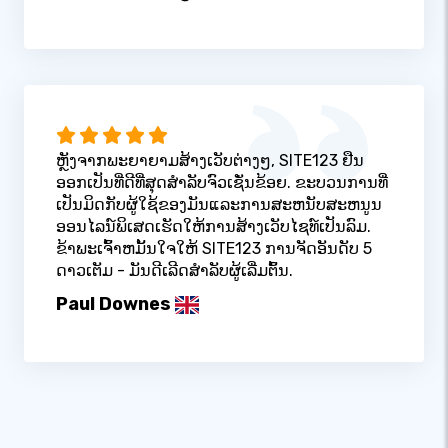
ຫຼັງຈາກພະຍາຍາມສ້າງເວັບຕ່າງໆ, SITE123 ຢືນ
ອອກເປັນທີ່ດີທີ່ສຸດສໍາລັບຈົວເຊັ່ນຂ້ອຍ. ຂະບວນການທີ່
ເປັນມິດກັບຜູ້ໃຊ້ຂອງມັນແລະການສະຫນັບສະຫນູນ
ອອນໄລນ໌ພິເສດເຮັດໃຫ້ການສ້າງເວັບໄຊທ໌ເປັນລົມ.
ຂ້າພະເຈົ້າຫມັ້ນໃຈໃຫ້ SITE123 ການຈັດອັນດັບ 5
ດາວເຕັມ - ມັນດີເລີດສໍາລັບຜູ້ເລີ່ມຕົ້ນ.
Paul Downes