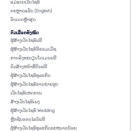
ແມ່ແບບເວັບໄຊທ໌
ຕະຫຼາດແອັບ
(English)
ອັບເດດຫຼ້າສຸດ
ຕົວເລືອກທັງໝົດ
ຜູ້ສ້າງເວັບໄຊທ໌ຟຣີ
ຜູ້ສ້າງເວັບໄຊທ໌ອີຄອມເມີຊ
ການລົງທະບຽນໂດເມນຟຣີ
ຕົວສ້າງຫນ້າທີ່ດິນຟຣີ
ຜູ້ສ້າງເວັບໄຊທ໌ທຸລະກິດ
ຜູ້ສ້າງເວັບໄຊທ໌ການຖ່າຍຮູບ
ເວັບໄຊທ໌ເຫດການ
ສ້າງເວັບໄຊທ໌ເພງ
ຜູ້ສ້າງເວັບໄຊທ໌ Wedding
ຫຼັກຊັບອອນໄລນ໌ຟຣີ
ຜູ້ສ້າງເວັບໄຊທ໌ທຸລະກິດຂະຫນາດນ້ອຍ