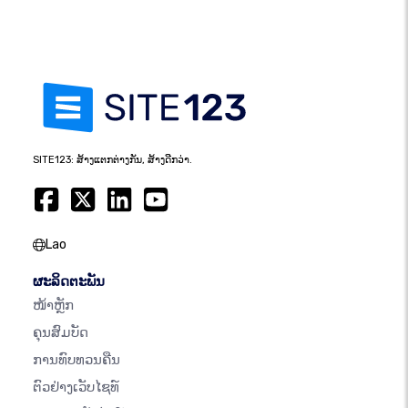
SITE123: ສ້າງແຕກຕ່າງກັນ, ສ້າງດີກວ່າ.
Lao
ຜະລິດຕະພັນ
ໜ້າຫຼັກ
ຄຸນສົມບັດ
ການທົບທວນຄືນ
ຕົວຢ່າງເວັບໄຊທ໌