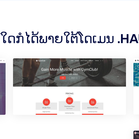
ທ໌ໃດກໍໄດ້ພາຍໃຕ້ໂດເມນ .H