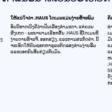
ໃຫ້ແນ່ໃຈວ່າ .HAUS ໂດເມນແມ່ນງ່າຍທີ່ຈະພິມ
ຄິ
ອັນນີ້ອາດເບິ່ງຄືວ່າເປັນເລື່ອງທຳມະດາ, ແຕ່ຄວນ
ທ່
ສັງເກດ - ພະຍາຍາມເລືອກສັ້ນ .HAUS ຊື່ໂດເມນທີ່
ເມ
ອງ
ງ່າຍດາຍທີ່ຈະຈື່, ອອກສຽງ, ແລະການສະກົດຄໍາ. ນີ້
ມັ
ຈະເຮັດໃຫ້ຄົນຊອກຫາທຸລະກິດຂອງທ່ານງ່າຍຂຶ້ນ
ແມ
ແລະບອກຄົນອື່ນກ່ຽວກັບມັນ.
ແ
ຫລ
.H
SE
ດັ
ກ່