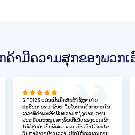
ູກຄ້າມີຄວາມສຸກຂອງພວກເຮ
SITE123 ແມ່ນເປັນມິດກັບຜູ້ໃຊ້ຫຼາຍໃນ
ປະສົບການຂອງຂ້ອຍ. ໃນໂອກາດທີ່ຫາຍາກໃນ
ເວລາທີ່ຂ້າພະເຈົ້າພົບຄວາມຫຍຸ້ງຍາກ, ການ
ສະຫນັບສະຫນູນທາງອິນເຕີເນັດຂອງພວກເຂົາ
ໄດ້ພິສູດວ່າເປັນພິເສດ. ພວກເຂົາເຈົ້າໄດ້ແກ້ໄຂ
ບັນຫາຕ່າງໆຢ່າງໄວວາ, ເຮັດໃຫ້ຂະບວນການ