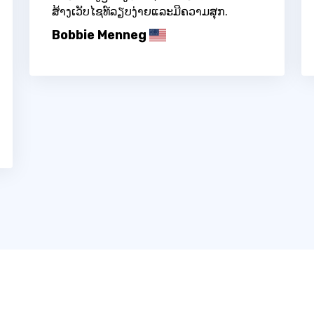
ສ້າງເວັບໄຊທ໌ລຽບງ່າຍແລະມີຄວາມສຸກ.
Bobbie Menneg