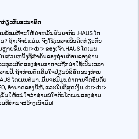
ດກ່ຽວກັບອະນາຄົດ
ານພ້ອມທີ່ຈະໃຫ້ຄໍາຫມັ້ນສັນຍາກັບ .HAUS ໂດ
ນ? ຖ້າເຈົ້າບໍ່ແມ່ນ, ຈົ່ງໃຊ້ເວລາເພື່ອຄິດກ່ຽວກັບ
ນຫຼາຍຂຶ້ນ.<br><br> ຂອງເຈົ້າ.HAUS ໂດເມນ
່ນສ່ວນຫນຶ່ງທີ່ສໍາຄັນຂອງຖ່ານກ້ອນຂອງທ່ານ
ລະທຸລະກິດຂອງທ່ານອາດຈະຖືກນໍາໃຊ້ເປັນເວລາ
າຍປີ. ຖ້າທ່ານຕັດສິນໃຈປ່ຽນບໍລິສັດຂອງທ່ານ
AUS ໂດເມນຕໍ່ມາ, ມັນຈະມີມູນຄ່າການຈັດອັນດັບ
O, ອໍານາດຂອງຍີ່ຫໍ້, ແລະໃນທີ່ສຸດເງິນ.<br><br>
່ງນັ້ນໃຫ້ແນ່ໃຈວ່າທ່ານພໍໃຈກັບໂດເມນຂອງທ່ານ
ອນທີ່ທ່ານຈະອ້າງເອົາມັນ!