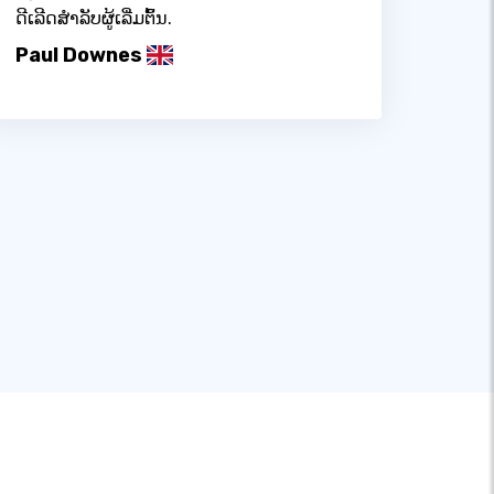
ດີເລີດສໍາລັບຜູ້ເລີ່ມຕົ້ນ.
Paul Downes