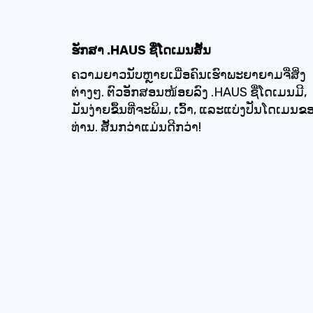
ຮັກສາ .HAUS ຊື່ໂດເມນສັ້ນ
ຄວາມຍາວນັບຫຼາຍເມື່ອຄົນເຮົາພະຍາຍາມຈື່ສິ່ງ
ຕ່າງໆ. ຕົວອັກສອນໜ້ອຍລົງ .HAUS ຊື່ໂດເມນມີ,
ມັນງ່າຍຂຶ້ນທີ່ຈະພິມ, ເວົ້າ, ແລະແບ່ງປັນໂດເມນຂ
ທ່ານ. ສັ້ນກວ່າແມ່ນດີກວ່າ!