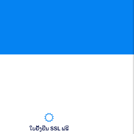
ໃບຢັ້ງຢືນ SSL ຟຣີ