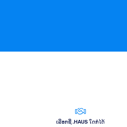
ເລືອກຊື່ .HAUS ໃດກໍໄດ້