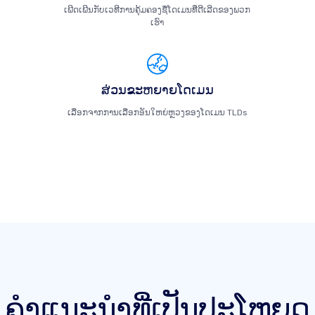
ເພີດເພີນກັບເວທີການຄຸ້ມຄອງຊື່ໂດເມນທີ່ດີເລີດຂອງພວກ
ເຮົາ
ສ່ວນຂະຫຍາຍໂດເມນ
ເລືອກຈາກການເລືອກອັນໃຫຍ່ຫຼວງຂອງໂດເມນ TLDs
ຄໍາແນະນໍາທີ່ເປັນປະໂຫຍດ