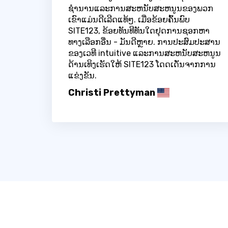
ຊໍານານແລະການສະຫນັບສະຫນູນຂອງພວກ
ເຂົາແມ່ນດີເລີດແທ້ໆ. ເມື່ອຂ້ອຍຄົ້ນພົບ
SITE123, ຂ້ອຍທັນທີທັນໃດຢຸດການຊອກຫາ
ທາງເລືອກອື່ນ - ມັນດີຫຼາຍ. ການປະສົມປະສານ
ຂອງເວທີ intuitive ແລະການສະຫນັບສະຫນູນ
ດ້ານເທິງເຮັດໃຫ້ SITE123 ໂດດເດັ່ນຈາກການ
ແຂ່ງຂັນ.
Christi Prettyman