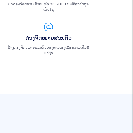
ປອດໄພດ້ວຍການເຂົ້າລະຫັດ SSL/HTTPS ຟຣີສຳລັບທຸກ
ເວັບໄຊ
ກ່ອງຈົດໝາຍສ່ວນຕົວ
ສ້າງກ່ອງຈົດຫມາຍສ່ວນຕົວຂອງທ່ານເອງເພື່ອຄວາມເປັນມື
ອາຊີບ