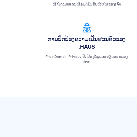
ເອົາໂດເມນແລະເຊື່ອມຕໍ່ມັນກັບເວັບໄຊຂອງເຈົ້າ
ການປົກປ້ອງຄວາມເປັນສ່ວນຕົວຂອງ
.HAUS
Free Domain Privacy ປົກປ້ອງຂໍ້ມູນລະອຽດອ່ອນຂອງ
ທ່ານ