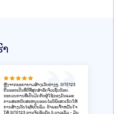
ົາ
ຫຼັງຈາກພະຍາຍາມສ້າງເວັບຕ່າງໆ, SITE123
ຢືນອອກເປັນທີ່ດີທີ່ສຸດສໍາລັບຈົວເຊັ່ນຂ້ອຍ.
ຂະບວນການທີ່ເປັນມິດກັບຜູ້ໃຊ້ຂອງມັນແລະ
ການສະຫນັບສະຫນູນອອນໄລນ໌ພິເສດເຮັດໃຫ້
ການສ້າງເວັບໄຊທ໌ເປັນລົມ. ຂ້າພະເຈົ້າຫມັ້ນໃຈ
ໃຫ້ SITE123 ການຈັດອັນດັບ 5 ດາວເຕັມ - ມັນ