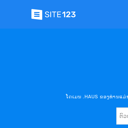
ໂດເມນ .HAUS ຂອງທ່ານແມ່ນຢ