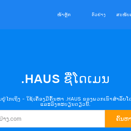
ໜ້າຫຼັກ
ຕົວຢ່າງ
ສະໜັບ
.HAUS ຊື່ໂດເມນ
ູ່ໄກເຖິງ - ໃຊ້ເຄື່ອງມືຄົ້ນຫາ .HAUS ຂອງພວກເຮົາສຳລັບໂ
ແລະລົງທະບຽນດຽວນີ້.
ຄົ້ນຫ