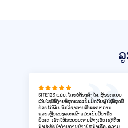
ລ
SITE123 ແມ່ນ, ໂດຍບໍ່ຕ້ອງສົງໃສ, ຜູ້ອອກແບບ
ເວັບໄຊທ໌ທີ່ງ່າຍທີ່ສຸດແລະເປັນມິດກັບຜູ້ໃຊ້ທີ່ສຸດທີ່
ຂ້ອຍໄດ້ພົບ. ນັກວິຊາການສົນທະນາການ
ຊ່ວຍເຫຼືອຂອງພວກເຂົາແມ່ນເປັນມືອາຊີບ
ພິເສດ, ເຮັດໃຫ້ຂະບວນການສ້າງເວັບໄຊທ໌ທີ່ຫ
ນ້າປະທັບໃຈງ່າຍດາຍຢ່າງບໍ່ຫນ້າເຊື່ອ. ຄວາມ