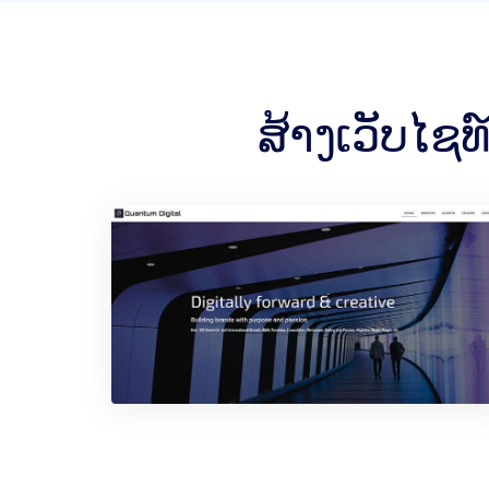
ສ້າງເວັບໄຊ