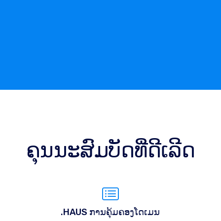
ຄຸນນະສົມບັດທີ່ດີເລີດ
.HAUS ການຄຸ້ມຄອງໂດເມນ