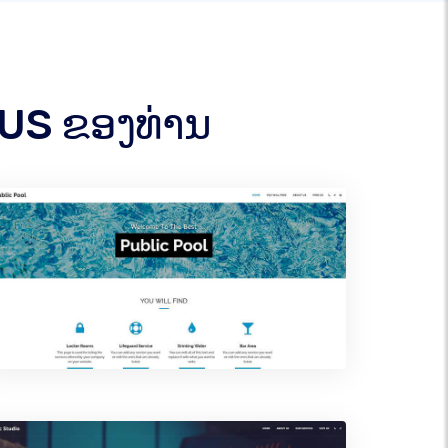
AUS ຂອງທ່ານ