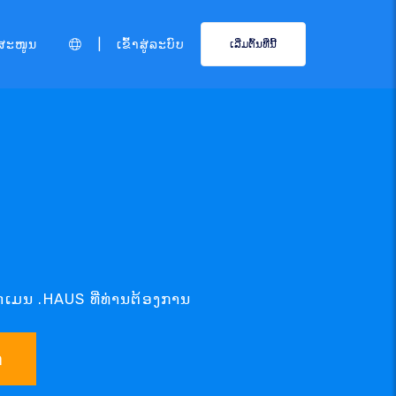
|
ສະໜູນ
ເຂົ້າສູ່ລະບົບ
ເລີ່ມຕົ້ນທີ່ນີ້
ດເມນ .HAUS ທີ່ທ່ານຕ້ອງການ
າ