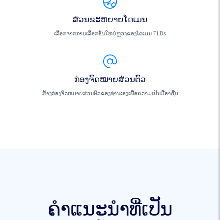
ສ່ວນຂະຫຍາຍໂດເມນ
ເລືອກຈາກການເລືອກອັນໃຫຍ່ຫຼວງຂອງໂດເມນ TLDs
ກ່ອງຈົດໝາຍສ່ວນຕົວ
ສ້າງກ່ອງຈົດຫມາຍສ່ວນຕົວຂອງທ່ານເອງເພື່ອຄວາມເປັນມືອາຊີບ
ຄໍາແນະນໍາທີ່ເປັນ