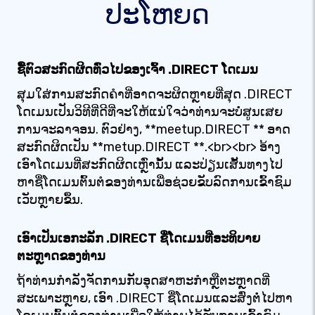
ປະໂຫຍດ
ຊື້ຕົວສະກົດຜິດທົ່ວໄປຂອງເຈົ້າ .DIRECT ໂດເມນ
ສຸມໃສ່ການສະກົດຄໍາທີ່ອາດຈະຜິດຫຼາຍທີ່ສຸດ .DIRECT
ໂດເມນເປັນວິທີທີ່ດີທີ່ຈະໃຫ້ແນ່ໃຈວ່າທ່ານຈະບໍ່ສູນເສຍ
ການຈະລາຈອນ. ຕົວຢ່າງ, **meetup.DIRECT ** ອາດ
ສະກົດຜິດເປັນ **metup.DIRECT **.<br><br> ອ້າງ
ເອົາໂດເມນທີ່ສະກົດຜິດເຫຼົ່ານັ້ນ ແລະປ່ຽນເສັ້ນທາງໄປ
ຫາຊື່ໂດເມນຕົ້ນຕໍຂອງທ່ານເພື່ອຊ່ວຍຂັບລົດການເຂົ້າຊົມ
ເວັບຫຼາຍຂຶ້ນ.
ເອົາເປັນເອກະລັກ .DIRECT ຊື່ໂດເມນທີ່ອະທິບາຍ
ຕະຫຼາດຂອງທ່ານ
ຖ້າທ່ານກໍາລັງຈັດການກັບອຸດສາຫະກໍາຫຼືຕະຫຼາດທີ່
ສະເພາະຫຼາຍ, ເອົາ .DIRECT ຊື່ໂດເມນແລະສົ່ງຕໍ່ໄປຫາ