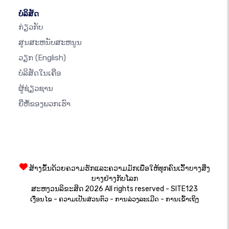
ບໍລິສັດ
ກ່ຽວກັບ
ສູນສະຫນັບສະຫນູນ
ວຽກ
(English)
ບໍລິສັດໃນເຄືອ
ຜູ້ຊ່ຽວຊານ
ຍີ່ຫໍ້ຂອງພວກເຮົາ
ສ້າງຂຶ້ນດ້ວຍຄວາມຮັກແລະຄວາມມັກເພື່ອໃຫ້ທຸກຄົນເວົ້າບາງສິ່ງ
ບາງຢ່າງກັບໂລກ
ສະຫງວນລິຂະສິດ 2026 All rights reserved - SITE123
-
-
-
ເງື່ອນໄຂ
ຄວາມເປັນສ່ວນຕົວ
ການລ່ວງລະເມີດ
ການເຂົ້າເຖິງ