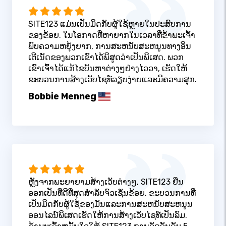
SITE123 ແມ່ນເປັນມິດກັບຜູ້ໃຊ້ຫຼາຍໃນປະສົບການ
ຂອງຂ້ອຍ. ໃນໂອກາດທີ່ຫາຍາກໃນເວລາທີ່ຂ້າພະເຈົ້າ
ພົບຄວາມຫຍຸ້ງຍາກ, ການສະຫນັບສະຫນູນທາງອິນ
ເຕີເນັດຂອງພວກເຂົາໄດ້ພິສູດວ່າເປັນພິເສດ. ພວກ
ເຂົາເຈົ້າໄດ້ແກ້ໄຂບັນຫາຕ່າງໆຢ່າງໄວວາ, ເຮັດໃຫ້
ຂະບວນການສ້າງເວັບໄຊທ໌ລຽບງ່າຍແລະມີຄວາມສຸກ.
Bobbie Menneg
ຫຼັງຈາກພະຍາຍາມສ້າງເວັບຕ່າງໆ, SITE123 ຢືນ
ອອກເປັນທີ່ດີທີ່ສຸດສໍາລັບຈົວເຊັ່ນຂ້ອຍ. ຂະບວນການທີ່
ເປັນມິດກັບຜູ້ໃຊ້ຂອງມັນແລະການສະຫນັບສະຫນູນ
ອອນໄລນ໌ພິເສດເຮັດໃຫ້ການສ້າງເວັບໄຊທ໌ເປັນລົມ.