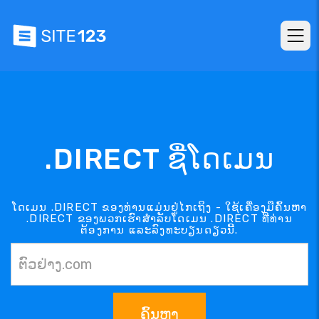
.DIRECT ຊື່ໂດເມນ
ໂດເມນ .DIRECT ຂອງທ່ານແມ່ນຢູ່ໄກເຖິງ - ໃຊ້ເຄື່ອງມືຄົ້ນຫາ
.DIRECT ຂອງພວກເຮົາສຳລັບໂດເມນ .DIRECT ທີ່ທ່ານ
ຕ້ອງການ ແລະລົງທະບຽນດຽວນີ້.
ຄົ້ນຫາ