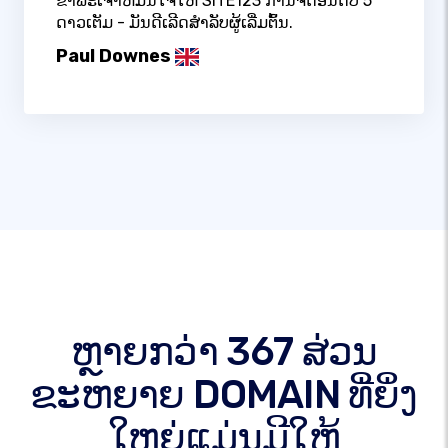
ຂ້າພະເຈົ້າຫມັ້ນໃຈໃຫ້ SITE123 ການຈັດອັນດັບ 5
ດາວເຕັມ - ມັນດີເລີດສໍາລັບຜູ້ເລີ່ມຕົ້ນ.
Paul Downes
ຫຼາຍກວ່າ 367 ສ່ວນ
ຂະຫຍາຍ DOMAIN ທີ່ຍິ່ງ
ໃຫຍ່ແມ່ນມີໃຫ້