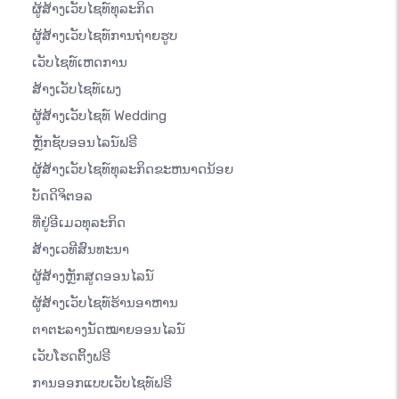
ຜູ້ສ້າງເວັບໄຊທ໌ທຸລະກິດ
ຜູ້ສ້າງເວັບໄຊທ໌ການຖ່າຍຮູບ
ເວັບໄຊທ໌ເຫດການ
ສ້າງເວັບໄຊທ໌ເພງ
ຜູ້ສ້າງເວັບໄຊທ໌ Wedding
ຫຼັກຊັບອອນໄລນ໌ຟຣີ
ຜູ້ສ້າງເວັບໄຊທ໌ທຸລະກິດຂະຫນາດນ້ອຍ
ບັດດິຈິຕອລ
ທີ່ຢູ່ອີເມວທຸລະກິດ
ສ້າງເວທີສົນທະນາ
ຜູ້ສ້າງຫຼັກສູດອອນໄລນ໌
ຜູ້ສ້າງເວັບໄຊທ໌ຮ້ານອາຫານ
ຕາຕະລາງນັດໝາຍອອນໄລນ໌
ເວັບໂຮດຕິ້ງຟຣີ
ການອອກແບບເວັບໄຊທ໌ຟຣີ