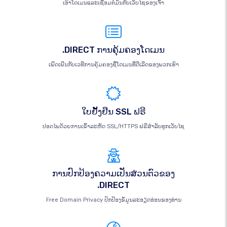
ເອົາໂດເມນແລະເຊື່ອມຕໍ່ມັນກັບເວັບໄຊຂອງເຈົ້າ
.DIRECT ການຄຸ້ມຄອງໂດເມນ
ເພີດເພີນກັບເວທີການຄຸ້ມຄອງຊື່ໂດເມນທີ່ດີເລີດຂອງພວກເຮົາ
ໃບຢັ້ງຢືນ SSL ຟຣີ
ປອດໄພດ້ວຍການເຂົ້າລະຫັດ SSL/HTTPS ຟຣີສຳລັບທຸກເວັບໄຊ
ການປົກປ້ອງຄວາມເປັນສ່ວນຕົວຂອງ
.DIRECT
Free Domain Privacy ປົກປ້ອງຂໍ້ມູນລະອຽດອ່ອນຂອງທ່ານ