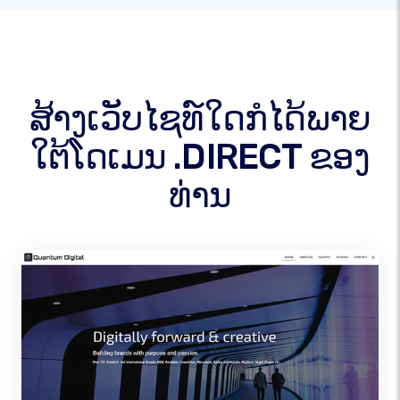
ສ້າງເວັບໄຊທ໌ໃດກໍໄດ້ພາຍ
ໃຕ້ໂດເມນ .DIRECT ຂອງ
ທ່ານ