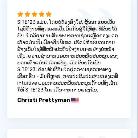
SITE123 ແມ່ນ, ໂດຍບໍ່ຕ້ອງສົງໃສ, ຜູ້ອອກແບບເວັບ
ໄຊທ໌ທີ່ງ່າຍທີ່ສຸດແລະເປັນມິດກັບຜູ້ໃຊ້ທີ່ສຸດທີ່ຂ້ອຍໄດ້
ພົບ. ນັກວິຊາການສົນທະນາການຊ່ວຍເຫຼືອຂອງພວກ
ເຂົາແມ່ນເປັນມືອາຊີບພິເສດ, ເຮັດໃຫ້ຂະບວນການ
ສ້າງເວັບໄຊທ໌ທີ່ຫນ້າປະທັບໃຈງ່າຍດາຍຢ່າງບໍ່ຫນ້າ
ເຊື່ອ. ຄວາມຊໍານານແລະການສະຫນັບສະຫນູນຂອງ
ພວກເຂົາແມ່ນດີເລີດແທ້ໆ. ເມື່ອຂ້ອຍຄົ້ນພົບ
SITE123, ຂ້ອຍທັນທີທັນໃດຢຸດການຊອກຫາທາງ
ເລືອກອື່ນ - ມັນດີຫຼາຍ. ການປະສົມປະສານຂອງເວທີ
intuitive ແລະການສະຫນັບສະຫນູນດ້ານເທິງເຮັດ
ໃຫ້ SITE123 ໂດດເດັ່ນຈາກການແຂ່ງຂັນ.
Christi Prettyman