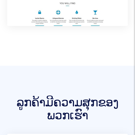
ລູກຄ້າມີຄວາມສຸກຂອງ
ພວກເຮົາ