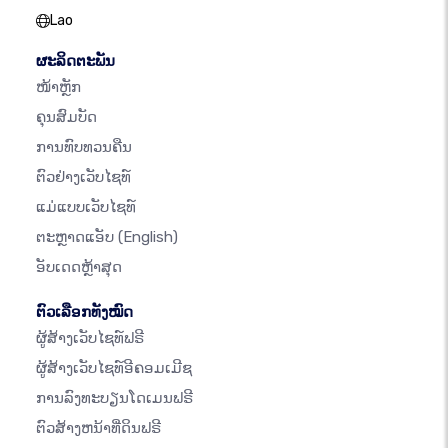
Lao
ຜະລິດຕະພັນ
ໜ້າຫຼັກ
ຄຸນສົມບັດ
ການທົບທວນຄືນ
ຕົວຢ່າງເວັບໄຊທ໌
ແມ່ແບບເວັບໄຊທ໌
ຕະຫຼາດແອັບ
(English)
ອັບເດດຫຼ້າສຸດ
ຕົວເລືອກທັງໝົດ
ຜູ້ສ້າງເວັບໄຊທ໌ຟຣີ
ຜູ້ສ້າງເວັບໄຊທ໌ອີຄອມເມີຊ
ການລົງທະບຽນໂດເມນຟຣີ
ຕົວສ້າງຫນ້າທີ່ດິນຟຣີ