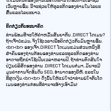
ໂດເມນຕົ້ນຕໍຂອງທ່ານເພື່ອໃຫ້ທ່ານໄດ້ຮັບການເຂົ້າຊົມ
ເວັບຫຼາຍຂຶ້ນ. ນີ້ຈະຊ່ວຍໃຫ້ທຸລະກິດຂອງທ່ານໃນໄລຍະ
ສັ້ນແລະໄລຍະຍາວ.
ຄິດກ່ຽວກັບອະນາຄົດ
ທ່ານພ້ອມທີ່ຈະໃຫ້ຄໍາຫມັ້ນສັນຍາກັບ .DIRECT ໂດເມນ?
ຖ້າເຈົ້າບໍ່ແມ່ນ, ຈົ່ງໃຊ້ເວລາເພື່ອຄິດກ່ຽວກັບມັນຫຼາຍຂຶ້ນ.
<br><br> ຂອງເຈົ້າ.DIRECT ໂດເມນແມ່ນສ່ວນຫນຶ່ງທີ່
ສໍາຄັນຂອງຖ່ານກ້ອນຂອງທ່ານແລະທຸລະກິດຂອງທ່ານ
ອາດຈະຖືກນໍາໃຊ້ເປັນເວລາຫລາຍປີ. ຖ້າທ່ານຕັດສິນໃຈ
ປ່ຽນບໍລິສັດຂອງທ່ານ .DIRECT ໂດເມນຕໍ່ມາ, ມັນຈະມີ
ມູນຄ່າການຈັດອັນດັບ SEO, ອໍານາດຂອງຍີ່ຫໍ້, ແລະໃນ
ທີ່ສຸດເງິນ.<br><br> ດັ່ງນັ້ນໃຫ້ແນ່ໃຈວ່າທ່ານພໍໃຈກັບໂດ
ເມນຂອງທ່ານກ່ອນທີ່ທ່ານຈະອ້າງເອົາມັນ!