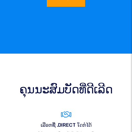
ຄຸນນະສົມບັດທີ່ດີເລີດ
ເລືອກຊື່ .DIRECT ໃດກໍໄດ້