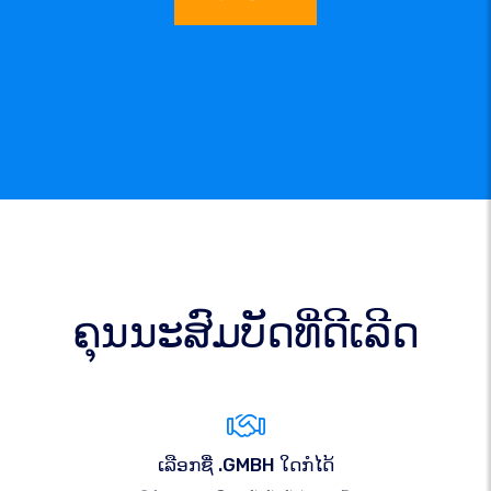
ຄຸນນະສົມບັດທີ່ດີເລີດ
ເລືອກຊື່ .GMBH ໃດກໍໄດ້