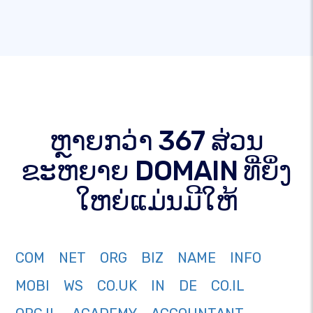
ຫຼາຍກວ່າ 367 ສ່ວນ
ຂະຫຍາຍ DOMAIN ທີ່ຍິ່ງ
ໃຫຍ່ແມ່ນມີໃຫ້
COM
NET
ORG
BIZ
NAME
INFO
MOBI
WS
CO.UK
IN
DE
CO.IL