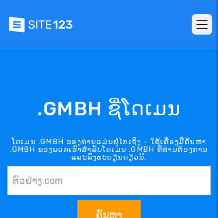
.GMBH ຊື່ໂດເມນ
ໂດເມນ .GMBH ຂອງທ່ານແມ່ນຢູ່ໄກເຖິງ - ໃຊ້ເຄື່ອງມືຄົ້ນຫາ
.GMBH ຂອງພວກເຮົາສຳລັບໂດເມນ .GMBH ທີ່ທ່ານຕ້ອງການ
ແລະລົງທະບຽນດຽວນີ້.
ຄົ້ນຫາ