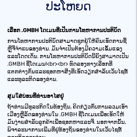
ປະໂຫຍດ
ເລືອກ .GMBH ໂດເມນທີ່ເປັນການໂທຫາການປະຕິບັດ
ການໂທຫາການປະຕິບັດສາມາດຊຸກຍູ້ໃຫ້ຄົນເຮັດການຊື້
ຫຼືຈື່ຈໍາແບຂອງທ່ານ. ມັນຈໍາເປັນຕ້ອງມີຄວາມເຂັ້ມແຂງ
ແລະໂດດເດັ່ນ. ການໂທຫາການປະຕິບັດນີ້ຍັງສາມາດເປັນ
.GMBH ຊື່ໂດເມນ!<br><br> ທົດລອງທາງເລືອກທີ່
ແຕກຕ່າງກັນແລະຊອກຫາສິ່ງທີ່ເຮັດວຽກສໍາລັບເວັບໄຊທ໌
ແລະທຸລະກິດຂອງທ່ານ.
ສຸມໃສ່ບ່ອນທີ່ທ່ານອາໄສຢູ່
ຖ້າທ່ານມີທຸລະກິດໃນທ້ອງຖິ່ນ, ຄິດກ່ຽວກັບການລວມເອົາ
ເມືອງຫຼືລັດຂອງທ່ານໃນ .GMBH ຊື່ໂດເມນເພື່ອເຮັດໃຫ້
ມັນງ່າຍສໍາລັບລູກຄ້າເພື່ອຊອກຫາແລະຈື່. ນອກຈາກນັ້ນ,
ພິຈາລະນາການເພີ່ມທີ່ຢູ່ທ້ອງຖິ່ນຂອງທ່ານໃນເວັບໄຊທ໌