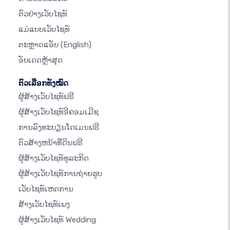
ຕົວຢ່າງເວັບໄຊທ໌
ແມ່ແບບເວັບໄຊທ໌
ຕະຫຼາດແອັບ
(English)
ອັບເດດຫຼ້າສຸດ
ຕົວເລືອກທັງໝົດ
ຜູ້ສ້າງເວັບໄຊທ໌ຟຣີ
ຜູ້ສ້າງເວັບໄຊທ໌ອີຄອມເມີຊ
ການລົງທະບຽນໂດເມນຟຣີ
ຕົວສ້າງຫນ້າທີ່ດິນຟຣີ
ຜູ້ສ້າງເວັບໄຊທ໌ທຸລະກິດ
ຜູ້ສ້າງເວັບໄຊທ໌ການຖ່າຍຮູບ
ເວັບໄຊທ໌ເຫດການ
ສ້າງເວັບໄຊທ໌ເພງ
ຜູ້ສ້າງເວັບໄຊທ໌ Wedding