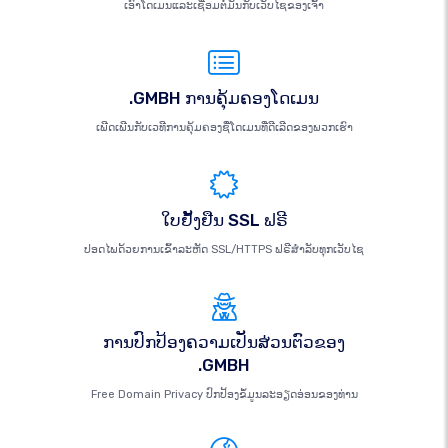
ເອົາໂດເມນແລະເຊື່ອມຕໍ່ມັນກັບເວັບໄຊຂອງເຈົ້າ
.GMBH ການຄຸ້ມຄອງໂດເມນ
ເພີດເພີນກັບເວທີການຄຸ້ມຄອງຊື່ໂດເມນທີ່ດີເລີດຂອງພວກເຮົາ
ໃບຢັ້ງຢືນ SSL ຟຣີ
ປອດໄພດ້ວຍການເຂົ້າລະຫັດ SSL/HTTPS ຟຣີສຳລັບທຸກເວັບໄຊ
ການປົກປ້ອງຄວາມເປັນສ່ວນຕົວຂອງ
.GMBH
Free Domain Privacy ປົກປ້ອງຂໍ້ມູນລະອຽດອ່ອນຂອງທ່ານ