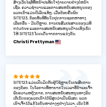
ສ້າງເວັບໄຊທ໌ທີ່ຫນ້າປະທັບໃຈງ່າຍດາຍຢ່າງບໍ່ຫນ້າ
ເຊື່ອ. ຄວາມຊໍານານແລະການສະຫນັບສະຫນູນຂອງ
ພວກເຂົາແມ່ນດີເລີດແທ້ໆ. ເມື່ອຂ້ອຍຄົ້ນພົບ
SITE123, ຂ້ອຍທັນທີທັນໃດຢຸດການຊອກຫາທາງ
ເລືອກອື່ນ - ມັນດີຫຼາຍ. ການປະສົມປະສານຂອງເວທີ
intuitive ແລະການສະຫນັບສະຫນູນດ້ານເທິງເຮັດ
ໃຫ້ SITE123 ໂດດເດັ່ນຈາກການແຂ່ງຂັນ.
Christi Prettyman
SITE123 ແມ່ນເປັນມິດກັບຜູ້ໃຊ້ຫຼາຍໃນປະສົບການ
ຂອງຂ້ອຍ. ໃນໂອກາດທີ່ຫາຍາກໃນເວລາທີ່ຂ້າພະເຈົ້າ
ພົບຄວາມຫຍຸ້ງຍາກ, ການສະຫນັບສະຫນູນທາງອິນ
ເຕີເນັດຂອງພວກເຂົາໄດ້ພິສູດວ່າເປັນພິເສດ. ພວກ
ເຂົາເຈົ້າໄດ້ແກ້ໄຂບັນຫາຕ່າງໆຢ່າງໄວວາ, ເຮັດໃຫ້