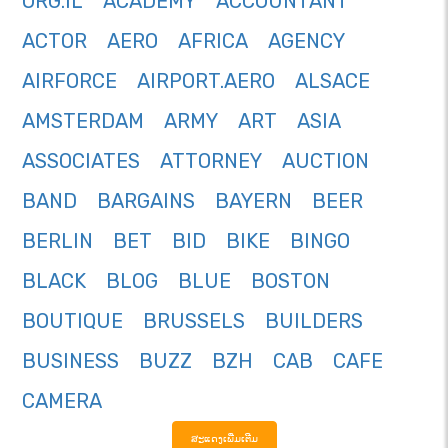
ORG.IL
ACADEMY
ACCOUNTANT
ACTOR
AERO
AFRICA
AGENCY
AIRFORCE
AIRPORT.AERO
ALSACE
AMSTERDAM
ARMY
ART
ASIA
ASSOCIATES
ATTORNEY
AUCTION
BAND
BARGAINS
BAYERN
BEER
BERLIN
BET
BID
BIKE
BINGO
BLACK
BLOG
BLUE
BOSTON
BOUTIQUE
BRUSSELS
BUILDERS
BUSINESS
BUZZ
BZH
CAB
CAFE
CAMERA
ສະແດງເພີ່ມເຕີມ