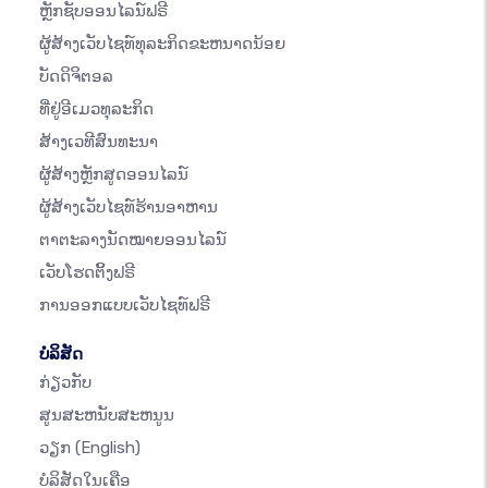
ຫຼັກຊັບອອນໄລນ໌ຟຣີ
ຜູ້ສ້າງເວັບໄຊທ໌ທຸລະກິດຂະຫນາດນ້ອຍ
ບັດດິຈິຕອລ
ທີ່ຢູ່ອີເມວທຸລະກິດ
ສ້າງເວທີສົນທະນາ
ຜູ້ສ້າງຫຼັກສູດອອນໄລນ໌
ຜູ້ສ້າງເວັບໄຊທ໌ຮ້ານອາຫານ
ຕາຕະລາງນັດໝາຍອອນໄລນ໌
ເວັບໂຮດຕິ້ງຟຣີ
ການອອກແບບເວັບໄຊທ໌ຟຣີ
ບໍລິສັດ
ກ່ຽວກັບ
ສູນສະຫນັບສະຫນູນ
ວຽກ
(English)
ບໍລິສັດໃນເຄືອ