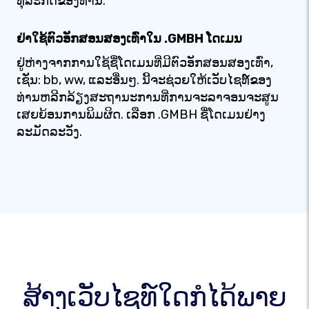
ທຸລະກິດຂອງທ່ານ.
ຢ່າໃຊ້ຕົວອັກສອນສອງເທົ່າໃນ .GMBH ໂດເມນ
ຢູ່ຫ່າງຈາກການໃຊ້ຊື່ໂດເມນທີ່ມີຕົວອັກສອນສອງເທົ່າ,
ເຊັ່ນ: bb, ww, ແລະອື່ນໆ. ນີ້ຈະຊ່ວຍໃຫ້ເວັບໄຊທ໌ຂອງ
ທ່ານຫລີກລ້ຽງສະຖານະການທີ່ການຈະລາຈອນຈະສູນ
ເສຍຍ້ອນການພິມຜິດ. ເລືອກ .GMBH ຊື່ໂດເມນຢ່າງ
ລະມັດລະວັງ.
ສ້າງເວັບໄຊທ໌ໃດກໍໄດ້ພາຍ