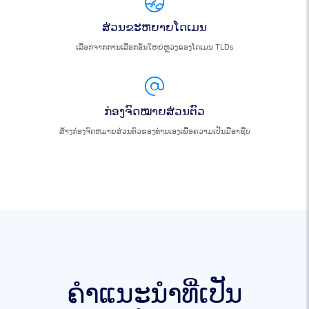
ສ່ວນຂະຫຍາຍໂດເມນ
ເລືອກຈາກການເລືອກອັນໃຫຍ່ຫຼວງຂອງໂດເມນ TLDs
ກ່ອງຈົດໝາຍສ່ວນຕົວ
ສ້າງກ່ອງຈົດຫມາຍສ່ວນຕົວຂອງທ່ານເອງເພື່ອຄວາມເປັນມືອາຊີບ
ຄໍາແນະນໍາທີ່ເປັນ