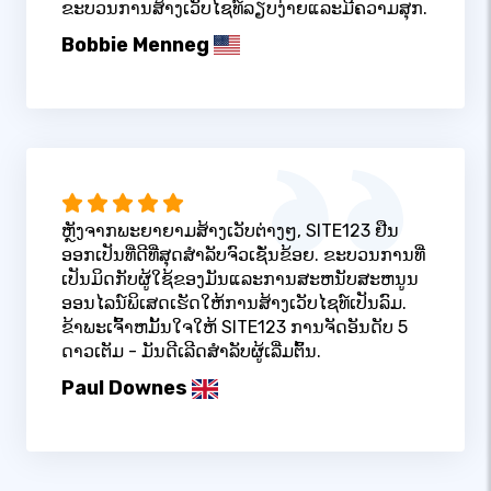
ຂະບວນການສ້າງເວັບໄຊທ໌ລຽບງ່າຍແລະມີຄວາມສຸກ.
Bobbie Menneg
ຫຼັງຈາກພະຍາຍາມສ້າງເວັບຕ່າງໆ, SITE123 ຢືນ
ອອກເປັນທີ່ດີທີ່ສຸດສໍາລັບຈົວເຊັ່ນຂ້ອຍ. ຂະບວນການທີ່
ເປັນມິດກັບຜູ້ໃຊ້ຂອງມັນແລະການສະຫນັບສະຫນູນ
ອອນໄລນ໌ພິເສດເຮັດໃຫ້ການສ້າງເວັບໄຊທ໌ເປັນລົມ.
ຂ້າພະເຈົ້າຫມັ້ນໃຈໃຫ້ SITE123 ການຈັດອັນດັບ 5
ດາວເຕັມ - ມັນດີເລີດສໍາລັບຜູ້ເລີ່ມຕົ້ນ.
Paul Downes