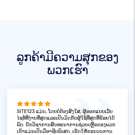
ລູກຄ້າມີຄວາມສຸກຂອງ
ພວກເຮົາ
SITE123 ແມ່ນ, ໂດຍບໍ່ຕ້ອງສົງໃສ, ຜູ້ອອກແບບເວັບ
ໄຊທ໌ທີ່ງ່າຍທີ່ສຸດແລະເປັນມິດກັບຜູ້ໃຊ້ທີ່ສຸດທີ່ຂ້ອຍໄດ້
ພົບ. ນັກວິຊາການສົນທະນາການຊ່ວຍເຫຼືອຂອງພວກ
ເຂົາແມ່ນເປັນມືອາຊີບພິເສດ, ເຮັດໃຫ້ຂະບວນການ