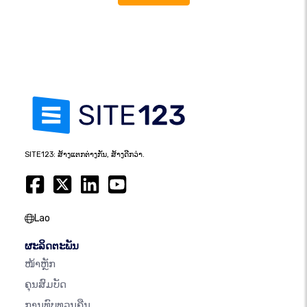
SITE123: ສ້າງແຕກຕ່າງກັນ, ສ້າງດີກວ່າ.
Lao
ຜະລິດຕະພັນ
ໜ້າຫຼັກ
ຄຸນສົມບັດ
ການທົບທວນຄືນ