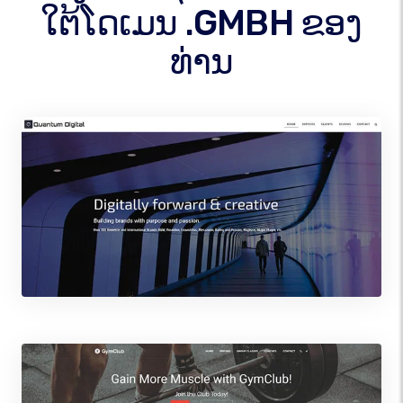
ໃຕ້ໂດເມນ .GMBH ຂອງ
ທ່ານ