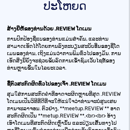
ປະໂຫຍດ
ສ້າງຍີ່ຫໍ້ຂອງທ່ານດ້ວຍ .REVIEW ໂດເມນ
ການປົກປ້ອງຊື່ແບຂອງທ່ານແມ່ນສໍາຄັນ, ແລະທ່ານ
ສາມາດເຮັດໄດ້ໂດຍການລົງທະບຽນສະບັບອື່ນຂອງຊື່ໂດ
ເມນຂອງທ່ານ, ເຖິງແມ່ນວ່າການພິມທົ່ວໄປຂອງມັນ. ການ
ເຮັດສິ່ງນີ້ຍັງຈະຊ່ວຍຂັບລົດການເຂົ້າຊົມເວັບໄຊທ໌ຂອງ
ທ່ານຫຼາຍຂຶ້ນໃນໄລຍະເວລາ.
ຊື້ຕົວສະກົດຜິດທົ່ວໄປຂອງເຈົ້າ .REVIEW ໂດເມນ
ສຸມໃສ່ການສະກົດຄໍາທີ່ອາດຈະຜິດຫຼາຍທີ່ສຸດ .REVIEW
ໂດເມນເປັນວິທີທີ່ດີທີ່ຈະໃຫ້ແນ່ໃຈວ່າທ່ານຈະບໍ່ສູນເສຍ
ການຈະລາຈອນ. ຕົວຢ່າງ, **meetup.REVIEW ** ອາດ
ສະກົດຜິດເປັນ **metup.REVIEW **.<br><br> ອ້າງ
ເອົາໂດເມນທີ່ສະກົດຜິດເຫຼົ່ານັ້ນ ແລະປ່ຽນເສັ້ນທາງໄປ