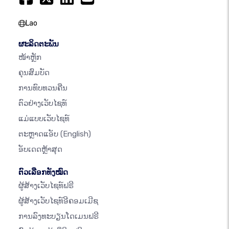
Lao
ຜະລິດຕະພັນ
ໜ້າຫຼັກ
ຄຸນສົມບັດ
ການທົບທວນຄືນ
ຕົວຢ່າງເວັບໄຊທ໌
ແມ່ແບບເວັບໄຊທ໌
ຕະຫຼາດແອັບ
(English)
ອັບເດດຫຼ້າສຸດ
ຕົວເລືອກທັງໝົດ
ຜູ້ສ້າງເວັບໄຊທ໌ຟຣີ
ຜູ້ສ້າງເວັບໄຊທ໌ອີຄອມເມີຊ
ການລົງທະບຽນໂດເມນຟຣີ