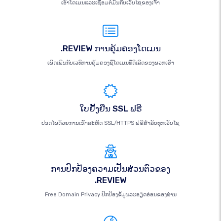
ເອົາໂດເມນແລະເຊື່ອມຕໍ່ມັນກັບເວັບໄຊຂອງເຈົ້າ
.REVIEW ການຄຸ້ມຄອງໂດເມນ
ເພີດເພີນກັບເວທີການຄຸ້ມຄອງຊື່ໂດເມນທີ່ດີເລີດຂອງພວກເຮົາ
ໃບຢັ້ງຢືນ SSL ຟຣີ
ປອດໄພດ້ວຍການເຂົ້າລະຫັດ SSL/HTTPS ຟຣີສຳລັບທຸກເວັບໄຊ
ການປົກປ້ອງຄວາມເປັນສ່ວນຕົວຂອງ
.REVIEW
Free Domain Privacy ປົກປ້ອງຂໍ້ມູນລະອຽດອ່ອນຂອງທ່ານ