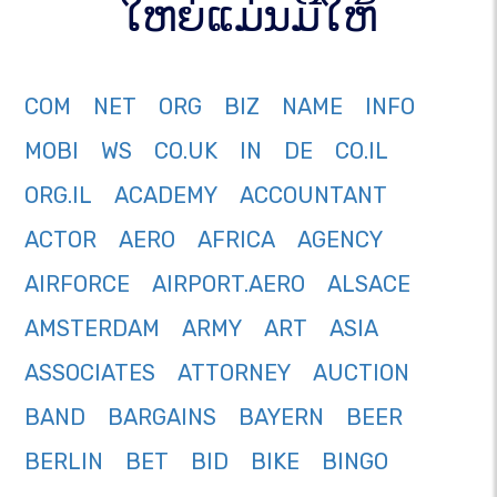
ໃຫຍ່ແມ່ນມີໃຫ້
COM
NET
ORG
BIZ
NAME
INFO
MOBI
WS
CO.UK
IN
DE
CO.IL
ORG.IL
ACADEMY
ACCOUNTANT
ACTOR
AERO
AFRICA
AGENCY
AIRFORCE
AIRPORT.AERO
ALSACE
AMSTERDAM
ARMY
ART
ASIA
ASSOCIATES
ATTORNEY
AUCTION
BAND
BARGAINS
BAYERN
BEER
BERLIN
BET
BID
BIKE
BINGO