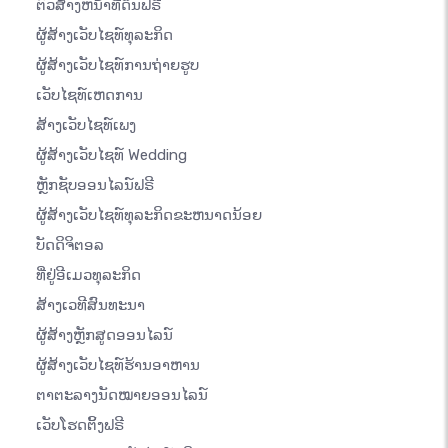
ຕົວສ້າງຫນ້າທີ່ດິນຟຣີ
ຜູ້ສ້າງເວັບໄຊທ໌ທຸລະກິດ
ຜູ້ສ້າງເວັບໄຊທ໌ການຖ່າຍຮູບ
ເວັບໄຊທ໌ເຫດການ
ສ້າງເວັບໄຊທ໌ເພງ
ຜູ້ສ້າງເວັບໄຊທ໌ Wedding
ຫຼັກຊັບອອນໄລນ໌ຟຣີ
ຜູ້ສ້າງເວັບໄຊທ໌ທຸລະກິດຂະຫນາດນ້ອຍ
ບັດດິຈິຕອລ
ທີ່ຢູ່ອີເມວທຸລະກິດ
ສ້າງເວທີສົນທະນາ
ຜູ້ສ້າງຫຼັກສູດອອນໄລນ໌
ຜູ້ສ້າງເວັບໄຊທ໌ຮ້ານອາຫານ
ຕາຕະລາງນັດໝາຍອອນໄລນ໌
ເວັບໂຮດຕິ້ງຟຣີ