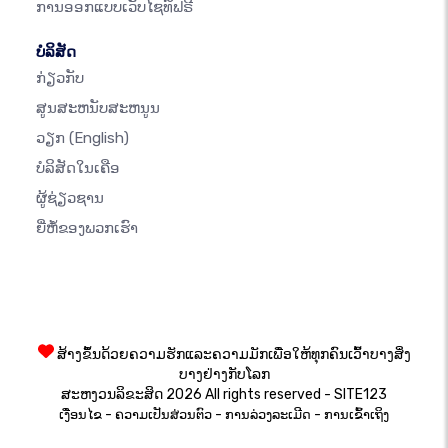
ການອອກແບບເວັບໄຊທ໌ຟຣີ
ບໍລິສັດ
ກ່ຽວກັບ
ສູນສະຫນັບສະຫນູນ
ວຽກ
(English)
ບໍລິສັດໃນເຄືອ
ຜູ້ຊ່ຽວຊານ
ຍີ່ຫໍ້ຂອງພວກເຮົາ
ສ້າງຂຶ້ນດ້ວຍຄວາມຮັກແລະຄວາມມັກເພື່ອໃຫ້ທຸກຄົນເວົ້າບາງສິ່ງ
ບາງຢ່າງກັບໂລກ
ສະຫງວນລິຂະສິດ 2026 All rights reserved - SITE123
-
-
-
ເງື່ອນໄຂ
ຄວາມເປັນສ່ວນຕົວ
ການລ່ວງລະເມີດ
ການເຂົ້າເຖິງ