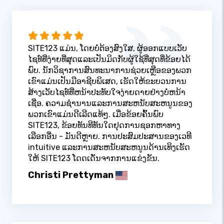
SITE123 ແມ່ນ, ໂດຍບໍ່ຕ້ອງສົງໃສ, ຜູ້ອອກແບບເວັບ
ໄຊທ໌ທີ່ງ່າຍທີ່ສຸດແລະເປັນມິດກັບຜູ້ໃຊ້ທີ່ສຸດທີ່ຂ້ອຍໄດ້
ພົບ. ນັກວິຊາການສົນທະນາການຊ່ວຍເຫຼືອຂອງພວກ
ເຂົາແມ່ນເປັນມືອາຊີບພິເສດ, ເຮັດໃຫ້ຂະບວນການ
ສ້າງເວັບໄຊທ໌ທີ່ຫນ້າປະທັບໃຈງ່າຍດາຍຢ່າງບໍ່ຫນ້າ
ເຊື່ອ. ຄວາມຊໍານານແລະການສະຫນັບສະຫນູນຂອງ
ພວກເຂົາແມ່ນດີເລີດແທ້ໆ. ເມື່ອຂ້ອຍຄົ້ນພົບ
SITE123, ຂ້ອຍທັນທີທັນໃດຢຸດການຊອກຫາທາງ
ເລືອກອື່ນ - ມັນດີຫຼາຍ. ການປະສົມປະສານຂອງເວທີ
intuitive ແລະການສະຫນັບສະຫນູນດ້ານເທິງເຮັດ
ໃຫ້ SITE123 ໂດດເດັ່ນຈາກການແຂ່ງຂັນ.
Christi Prettyman