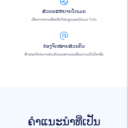
ສ່ວນຂະຫຍາຍໂດເມນ
ເລືອກຈາກການເລືອກອັນໃຫຍ່ຫຼວງຂອງໂດເມນ TLDs
ກ່ອງຈົດໝາຍສ່ວນຕົວ
ສ້າງກ່ອງຈົດຫມາຍສ່ວນຕົວຂອງທ່ານເອງເພື່ອຄວາມເປັນມືອາຊີບ
ຄໍາແນະນໍາທີ່ເປັນ