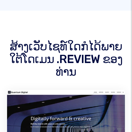
ສ້າງເວັບໄຊທ໌ໃດກໍໄດ້ພາຍ
ໃຕ້ໂດເມນ .REVIEW ຂອງ
ທ່ານ