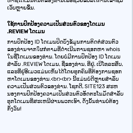
ຫາຊື່ໂດເມນຕົ້ນຕໍຂອງທ່ານເພື່ອຊ່ວຍຂັບລົດການເຂົ້າຊົມ
ເວັບຫຼາຍຂຶ້ນ.
ໃຊ້ການປົກປ້ອງຄວາມເປັນສ່ວນຕົວຂອງໂດເມນ
.REVIEW ໂດເມນ
ການປົກປ້ອງ ID ໂດເມນປິດບັງຂໍ້ມູນການຕິດຕໍ່ສ່ວນຕົວ
ຂອງທ່ານຈາກໃຜກໍຕາມທີ່ດໍາເນີນການຊອກຫາ whois
ໃນຊື່ໂດເມນຂອງທ່ານ. ໂດຍບໍ່ມີການປົກປ້ອງ ID ໂດເມນ
ສໍາລັບ .REVIEW ໂດເມນ, ຊື່ຂອງທ່ານ, ທີ່ຢູ່, ເບີໂທລະສັບ,
ແລະທີ່ຢູ່ອີເມວແມ່ນເຫັນໄດ້ໂດຍທຸກຄົນທີ່ຕ້ອງການຊອກ
ຫາໂດເມນຂອງທ່ານ.<br><br> ນີ້ແມ່ນບໍ່ດີຫຼາຍສໍາລັບ
ຄວາມເປັນສ່ວນຕົວຂອງທ່ານ. ໂຊກດີ, SITE123 ສະຫ
ນອງການປົກປ້ອງຄວາມເປັນສ່ວນຕົວອັດຕະໂນມັດສໍາລັບ
ທຸກໂດເມນທີ່ສະເຫນີຜ່ານພວກເຮົາ, ດັ່ງນັ້ນທ່ານບໍ່ຕ້ອງ
ກັງວົນ!