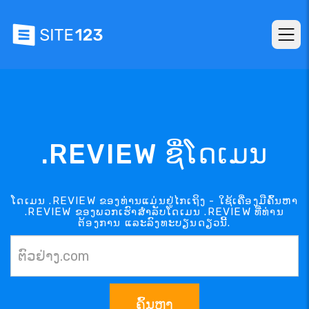
.REVIEW ຊື່ໂດເມນ
ໂດເມນ .REVIEW ຂອງທ່ານແມ່ນຢູ່ໄກເຖິງ - ໃຊ້ເຄື່ອງມືຄົ້ນຫາ
.REVIEW ຂອງພວກເຮົາສຳລັບໂດເມນ .REVIEW ທີ່ທ່ານ
ຕ້ອງການ ແລະລົງທະບຽນດຽວນີ້.
ຄົ້ນຫາ