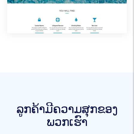
ລູກຄ້າມີຄວາມສຸກຂອງ
ພວກເຮົາ