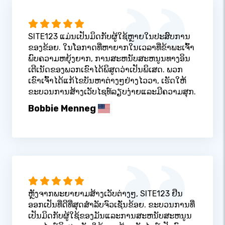
SITE123 ແມ່ນເປັນມິດກັບຜູ້ໃຊ້ຫຼາຍໃນປະສົບການ
ຂອງຂ້ອຍ. ໃນໂອກາດທີ່ຫາຍາກໃນເວລາທີ່ຂ້າພະເຈົ້າ
ພົບຄວາມຫຍຸ້ງຍາກ, ການສະຫນັບສະຫນູນທາງອິນ
ເຕີເນັດຂອງພວກເຂົາໄດ້ພິສູດວ່າເປັນພິເສດ. ພວກ
ເຂົາເຈົ້າໄດ້ແກ້ໄຂບັນຫາຕ່າງໆຢ່າງໄວວາ, ເຮັດໃຫ້
ຂະບວນການສ້າງເວັບໄຊທ໌ລຽບງ່າຍແລະມີຄວາມສຸກ.
Bobbie Menneg
ຫຼັງຈາກພະຍາຍາມສ້າງເວັບຕ່າງໆ, SITE123 ຢືນ
ອອກເປັນທີ່ດີທີ່ສຸດສໍາລັບຈົວເຊັ່ນຂ້ອຍ. ຂະບວນການທີ່
ເປັນມິດກັບຜູ້ໃຊ້ຂອງມັນແລະການສະຫນັບສະຫນູນ