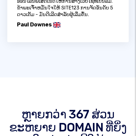
ອອນໄລນ໌ພິເສດເຮັດໃຫ້ການສ້າງເວັບໄຊທ໌ເປັນລົມ.
ຂ້າພະເຈົ້າຫມັ້ນໃຈໃຫ້ SITE123 ການຈັດອັນດັບ 5
ດາວເຕັມ - ມັນດີເລີດສໍາລັບຜູ້ເລີ່ມຕົ້ນ.
Paul Downes
ຫຼາຍກວ່າ 367 ສ່ວນ
ຂະຫຍາຍ DOMAIN ທີ່ຍິ່ງ