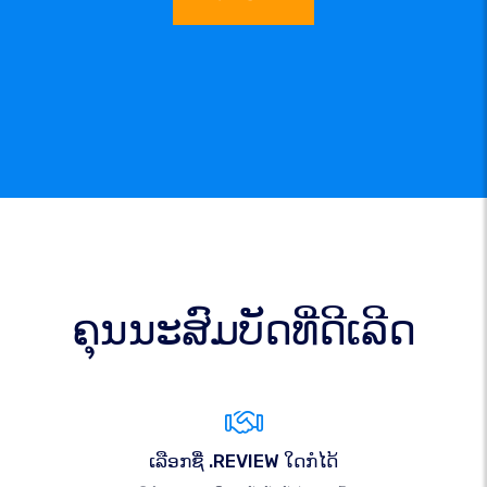
ຄຸນນະສົມບັດທີ່ດີເລີດ
ເລືອກຊື່ .REVIEW ໃດກໍໄດ້