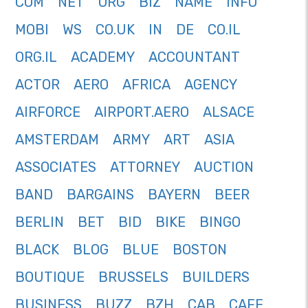
COM
NET
ORG
BIZ
NAME
INFO
MOBI
WS
CO.UK
IN
DE
CO.IL
ORG.IL
ACADEMY
ACCOUNTANT
ACTOR
AERO
AFRICA
AGENCY
AIRFORCE
AIRPORT.AERO
ALSACE
AMSTERDAM
ARMY
ART
ASIA
ASSOCIATES
ATTORNEY
AUCTION
BAND
BARGAINS
BAYERN
BEER
BERLIN
BET
BID
BIKE
BINGO
BLACK
BLOG
BLUE
BOSTON
BOUTIQUE
BRUSSELS
BUILDERS
BUSINESS
BUZZ
BZH
CAB
CAFE