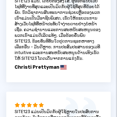
SITE123 ແມ່ນ, ໂດຍບໍ່ຕ້ອງສົງໃສ, ຜູ້ອອກແບບເວັບ
ໄຊທ໌ທີ່ງ່າຍທີ່ສຸດແລະເປັນມິດກັບຜູ້ໃຊ້ທີ່ສຸດທີ່ຂ້ອຍໄດ້
ພົບ. ນັກວິຊາການສົນທະນາການຊ່ວຍເຫຼືອຂອງພວກ
ເຂົາແມ່ນເປັນມືອາຊີບພິເສດ, ເຮັດໃຫ້ຂະບວນການ
ສ້າງເວັບໄຊທ໌ທີ່ຫນ້າປະທັບໃຈງ່າຍດາຍຢ່າງບໍ່ຫນ້າ
ເຊື່ອ. ຄວາມຊໍານານແລະການສະຫນັບສະຫນູນຂອງ
ພວກເຂົາແມ່ນດີເລີດແທ້ໆ. ເມື່ອຂ້ອຍຄົ້ນພົບ
SITE123, ຂ້ອຍທັນທີທັນໃດຢຸດການຊອກຫາທາງ
ເລືອກອື່ນ - ມັນດີຫຼາຍ. ການປະສົມປະສານຂອງເວທີ
intuitive ແລະການສະຫນັບສະຫນູນດ້ານເທິງເຮັດ
ໃຫ້ SITE123 ໂດດເດັ່ນຈາກການແຂ່ງຂັນ.
Christi Prettyman
SITE123 ແມ່ນເປັນມິດກັບຜູ້ໃຊ້ຫຼາຍໃນປະສົບການ