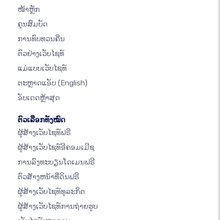
ໜ້າຫຼັກ
ຄຸນສົມບັດ
ການທົບທວນຄືນ
ຕົວຢ່າງເວັບໄຊທ໌
ແມ່ແບບເວັບໄຊທ໌
ຕະຫຼາດແອັບ
(English)
ອັບເດດຫຼ້າສຸດ
ຕົວເລືອກທັງໝົດ
ຜູ້ສ້າງເວັບໄຊທ໌ຟຣີ
ຜູ້ສ້າງເວັບໄຊທ໌ອີຄອມເມີຊ
ການລົງທະບຽນໂດເມນຟຣີ
ຕົວສ້າງຫນ້າທີ່ດິນຟຣີ
ຜູ້ສ້າງເວັບໄຊທ໌ທຸລະກິດ
ຜູ້ສ້າງເວັບໄຊທ໌ການຖ່າຍຮູບ