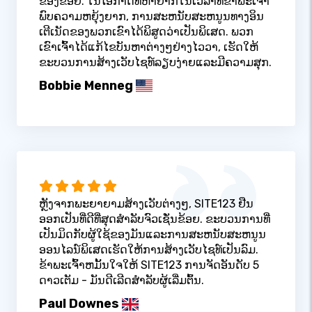
ຂອງຂ້ອຍ. ໃນໂອກາດທີ່ຫາຍາກໃນເວລາທີ່ຂ້າພະເຈົ້າ
ພົບຄວາມຫຍຸ້ງຍາກ, ການສະຫນັບສະຫນູນທາງອິນ
ເຕີເນັດຂອງພວກເຂົາໄດ້ພິສູດວ່າເປັນພິເສດ. ພວກ
ເຂົາເຈົ້າໄດ້ແກ້ໄຂບັນຫາຕ່າງໆຢ່າງໄວວາ, ເຮັດໃຫ້
ຂະບວນການສ້າງເວັບໄຊທ໌ລຽບງ່າຍແລະມີຄວາມສຸກ.
Bobbie Menneg
ຫຼັງຈາກພະຍາຍາມສ້າງເວັບຕ່າງໆ, SITE123 ຢືນ
ອອກເປັນທີ່ດີທີ່ສຸດສໍາລັບຈົວເຊັ່ນຂ້ອຍ. ຂະບວນການທີ່
ເປັນມິດກັບຜູ້ໃຊ້ຂອງມັນແລະການສະຫນັບສະຫນູນ
ອອນໄລນ໌ພິເສດເຮັດໃຫ້ການສ້າງເວັບໄຊທ໌ເປັນລົມ.
ຂ້າພະເຈົ້າຫມັ້ນໃຈໃຫ້ SITE123 ການຈັດອັນດັບ 5
ດາວເຕັມ - ມັນດີເລີດສໍາລັບຜູ້ເລີ່ມຕົ້ນ.
Paul Downes