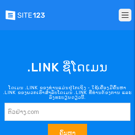
.LINK ຊື່ໂດເມນ
ໂດເມນ .LINK ຂອງທ່ານແມ່ນຢູ່ໄກເຖິງ - ໃຊ້ເຄື່ອງມືຄົ້ນຫາ
.LINK ຂອງພວກເຮົາສຳລັບໂດເມນ .LINK ທີ່ທ່ານຕ້ອງການ ແລະ
ລົງທະບຽນດຽວນີ້.
ຄົ້ນຫາ