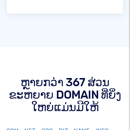
ຫຼາຍກວ່າ 367 ສ່ວນ
ຂະຫຍາຍ DOMAIN ທີ່ຍິ່ງ
ໃຫຍ່ແມ່ນມີໃຫ້