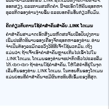
ພະຍາຍາມເລືອກສັ້ນ .LINK ຊື່ໂດເມນທີ່ງ່າຍດາຍທີ່ຈະຈື່,
ອອກສຽງ, ແລະການສະກົດຄໍາ. ນີ້ຈະເຮັດໃຫ້ຄົນຊອກຫາ
ທຸລະກິດຂອງທ່ານງ່າຍຂຶ້ນ ແລະບອກຄົນອື່ນກ່ຽວກັບມັນ.
ຄິດກ່ຽວກັບການໃຊ້ຄໍາສໍາຄັນສໍາລັບ .LINK ໂດເມນ
ຄໍາສໍາຄັນສາມາດເຮັດສິ່ງມະຫັດສະຈັນເພື່ອປັບປຸງການ
ເພີ່ມປະສິດທິພາບຂອງເຄື່ອງຈັກຊອກຫາຂອງທ່ານ. ທ່ານ
ຈໍາເປັນຕ້ອງລະມັດລະວັງວິທີທີ່ເຈົ້າໃຊ້ພວກມັນ, ເຖິງ
ແມ່ນວ່າ; ຖ້າເຈົ້າເອົາຄໍາສໍາຄັນຫຼາຍເກີນໄປເຂົ້າໄປໃນ
.LINK ໂດເມນ, ໂດເມນຂອງທ່ານຈະປາກົດທົ່ວໄປແລະລືມ
ໄດ້.<br><br> ຖ້າທ່ານໃຊ້ຄໍາສໍາຄັນ, ໃຫ້ໃສ່ຄໍາທີ່ຢູ່ໃນຈຸດ
ເລີ່ມຕົ້ນຂອງທ່ານ .LINK ໂດເມນ. ໃນຕອນຕົ້ນຂອງໂດເມນ
ແມ່ນບ່ອນທີ່ຄໍາສໍາຄັນຈະມີຜົນກະທົບທີ່ເຂັ້ມແຂງທີ່ສຸດ.