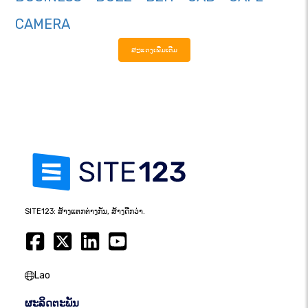
CAMERA
ສະແດງເພີ່ມເຕີມ
SITE123: ສ້າງແຕກຕ່າງກັນ, ສ້າງດີກວ່າ.
Lao
ຜະລິດຕະພັນ