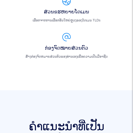
ສ່ວນຂະຫຍາຍໂດເມນ
ເລືອກຈາກການເລືອກອັນໃຫຍ່ຫຼວງຂອງໂດເມນ TLDs
ກ່ອງຈົດໝາຍສ່ວນຕົວ
ສ້າງກ່ອງຈົດຫມາຍສ່ວນຕົວຂອງທ່ານເອງເພື່ອຄວາມເປັນມືອາຊີບ
ຄໍາແນະນໍາທີ່ເປັນ