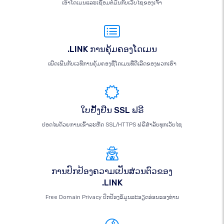
ເອົາໂດເມນແລະເຊື່ອມຕໍ່ມັນກັບເວັບໄຊຂອງເຈົ້າ
.LINK ການຄຸ້ມຄອງໂດເມນ
ເພີດເພີນກັບເວທີການຄຸ້ມຄອງຊື່ໂດເມນທີ່ດີເລີດຂອງພວກເຮົາ
ໃບຢັ້ງຢືນ SSL ຟຣີ
ປອດໄພດ້ວຍການເຂົ້າລະຫັດ SSL/HTTPS ຟຣີສຳລັບທຸກເວັບໄຊ
ການປົກປ້ອງຄວາມເປັນສ່ວນຕົວຂອງ
.LINK
Free Domain Privacy ປົກປ້ອງຂໍ້ມູນລະອຽດອ່ອນຂອງທ່ານ