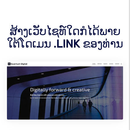
ສ້າງເວັບໄຊທ໌ໃດກໍໄດ້ພາຍ
ໃຕ້ໂດເມນ .LINK ຂອງທ່ານ