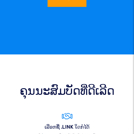
ຄຸນນະສົມບັດທີ່ດີເລີດ
ເລືອກຊື່ .LINK ໃດກໍໄດ້