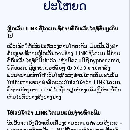
ປະໂຫຍດ
ຫຼີກເວັ້ນ .LINK ຊື່ໂດເມນທີ່ຄ້າຍຄືກັບເວັບໄຊທ໌ອື່ນໆເກີນ
ໄປ
ເພື່ອເຮັດໃຫ້ເວັບໄຊທ໌ຂອງທ່ານໂດດເດັ່ນ, ມັນເປັນສິ່ງສໍາ
ຄັນຫຼາຍທີ່ທ່ານຫຼີກເວັ້ນການອ້າງ .LINK ຊື່ໂດເມນທີ່ຄ້າຍ
ຄືກັບເວັບໄຊທ໌ທີ່ມີຢູ່ແລ້ວ. ເຫຼົ່ານີ້ລວມມີຊື່ hyphenated,
ຊື່ຕົວເລກ, ຊື່ຫຼາຍ, ແລະອື່ນໆ.<br><br> ທ່ານກໍາລັງ
ພະຍາຍາມເຮັດໃຫ້ເວັບໄຊທ໌ຂອງທ່ານໂດດເດັ່ນ, ສະນັ້ນ
ໃຫ້ຄົ້ນຫາຮອບໆທໍາອິດແລະໃຫ້ແນ່ໃຈວ່າ .LINK ໂດ​ເມນ​
ທີ່​ທ່ານ​ຕ້ອງ​ການ​ແມ່ນ​ບໍ່​ໄດ້​ຖືກ​ຮຽກ​ຮ້ອງ​ແລ້ວ​ຫຼື​ຄ້າຍ​ຄື​ກັນ​
ເກີນ​ໄປ​ກັບ​ບາງ​ສິ່ງ​ບາງ​ຢ່າງ.
ໃຫ້ແນ່ໃຈວ່າ .LINK ໂດເມນແມ່ນງ່າຍທີ່ຈະພິມ
ອັນນີ້ອາດເບິ່ງຄືວ່າເປັນເລື່ອງທຳມະດາ, ແຕ່ຄວນສັງເກດ -