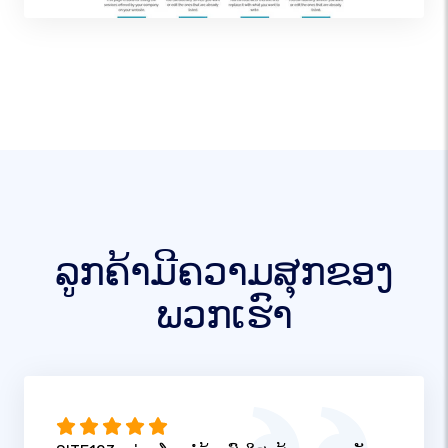
ລູກຄ້າມີຄວາມສຸກຂອງ
ພວກເຮົາ