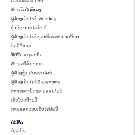
ເວັບໄຊທ໌ເຫດການ
ສ້າງເວັບໄຊທ໌ເພງ
ຜູ້ສ້າງເວັບໄຊທ໌ Wedding
ຫຼັກຊັບອອນໄລນ໌ຟຣີ
ຜູ້ສ້າງເວັບໄຊທ໌ທຸລະກິດຂະຫນາດນ້ອຍ
ບັດດິຈິຕອລ
ທີ່ຢູ່ອີເມວທຸລະກິດ
ສ້າງເວທີສົນທະນາ
ຜູ້ສ້າງຫຼັກສູດອອນໄລນ໌
ຜູ້ສ້າງເວັບໄຊທ໌ຮ້ານອາຫານ
ຕາຕະລາງນັດໝາຍອອນໄລນ໌
ເວັບໂຮດຕິ້ງຟຣີ
ການອອກແບບເວັບໄຊທ໌ຟຣີ
ບໍລິສັດ
ກ່ຽວກັບ