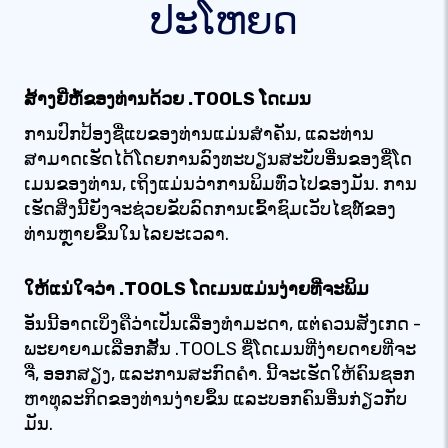
ປະໂຫຍດ
ສ້າງຍີ່ຫໍ້ຂອງທ່ານດ້ວຍ .TOOLS ໂດເມນ
ການປົກປ້ອງຊື່ແບຂອງທ່ານແມ່ນສໍາຄັນ, ແລະທ່ານ
ສາມາດເຮັດໄດ້ໂດຍການລົງທະບຽນສະບັບອື່ນຂອງຊື່ໂດ
ເມນຂອງທ່ານ, ເຖິງແມ່ນວ່າການພິມທົ່ວໄປຂອງມັນ. ການ
ເຮັດສິ່ງນີ້ຍັງຈະຊ່ວຍຂັບລົດການເຂົ້າຊົມເວັບໄຊທ໌ຂອງ
ທ່ານຫຼາຍຂຶ້ນໃນໄລຍະເວລາ.
ໃຫ້ແນ່ໃຈວ່າ .TOOLS ໂດເມນແມ່ນງ່າຍທີ່ຈະພິມ
ອັນນີ້ອາດເບິ່ງຄືວ່າເປັນເລື່ອງທຳມະດາ, ແຕ່ຄວນສັງເກດ -
ພະຍາຍາມເລືອກສັ້ນ .TOOLS ຊື່ໂດເມນທີ່ງ່າຍດາຍທີ່ຈະ
ຈື່, ອອກສຽງ, ແລະການສະກົດຄໍາ. ນີ້ຈະເຮັດໃຫ້ຄົນຊອກ
ຫາທຸລະກິດຂອງທ່ານງ່າຍຂຶ້ນ ແລະບອກຄົນອື່ນກ່ຽວກັບ
ມັນ.