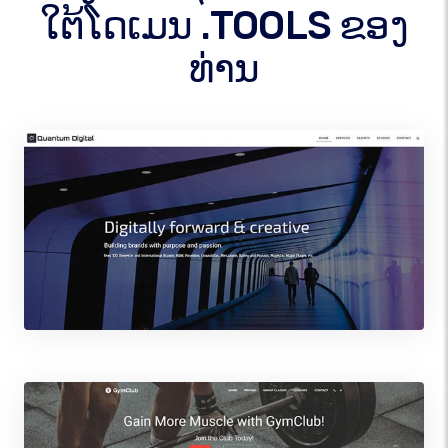
ໃຕ້ໂດເມນ .TOOLS ຂອງ
ທ່ານ