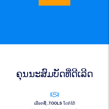
ຄຸນນະສົມບັດທີ່ດີເລີດ
ເລືອກຊື່ .TOOLS ໃດກໍໄດ້