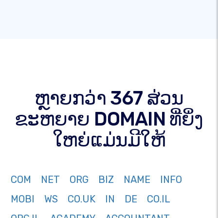
ຫຼາຍກວ່າ 367 ສ່ວນ
ຂະຫຍາຍ DOMAIN ທີ່ຍິ່ງ
ໃຫຍ່ແມ່ນມີໃຫ້
COM
NET
ORG
BIZ
NAME
INFO
MOBI
WS
CO.UK
IN
DE
CO.IL