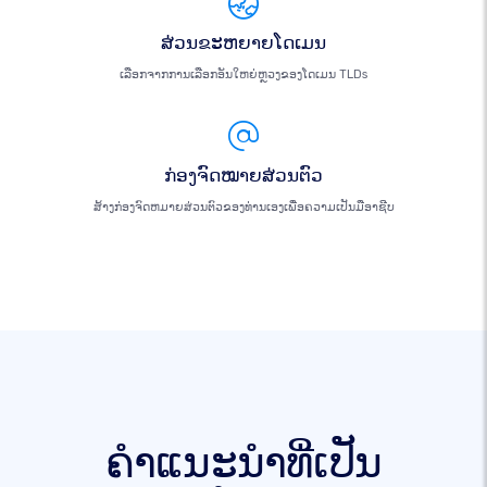
ສ່ວນຂະຫຍາຍໂດເມນ
ເລືອກຈາກການເລືອກອັນໃຫຍ່ຫຼວງຂອງໂດເມນ TLDs
ກ່ອງຈົດໝາຍສ່ວນຕົວ
ສ້າງກ່ອງຈົດຫມາຍສ່ວນຕົວຂອງທ່ານເອງເພື່ອຄວາມເປັນມືອາຊີບ
ຄໍາແນະນໍາທີ່ເປັນ