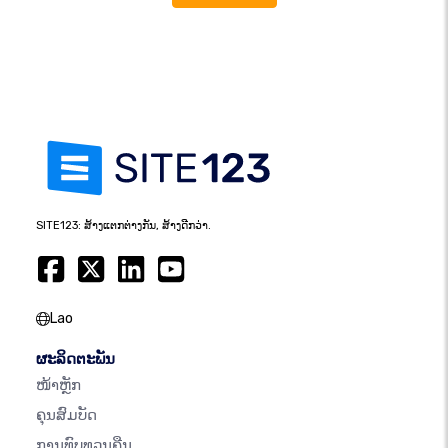
SITE123: ສ້າງແຕກຕ່າງກັນ, ສ້າງດີກວ່າ.
Lao
ຜະລິດຕະພັນ
ໜ້າຫຼັກ
ຄຸນສົມບັດ
ການທົບທວນຄືນ