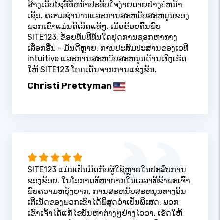
ສ້າງເວັບໄຊທ໌ທີ່ຫນ້າປະທັບໃຈງ່າຍດາຍຢ່າງບໍ່ຫນ້າ
ເຊື່ອ. ຄວາມຊໍານານແລະການສະຫນັບສະຫນູນຂອງ
ພວກເຂົາແມ່ນດີເລີດແທ້ໆ. ເມື່ອຂ້ອຍຄົ້ນພົບ
SITE123, ຂ້ອຍທັນທີທັນໃດຢຸດການຊອກຫາທາງ
ເລືອກອື່ນ - ມັນດີຫຼາຍ. ການປະສົມປະສານຂອງເວທີ
intuitive ແລະການສະຫນັບສະຫນູນດ້ານເທິງເຮັດ
ໃຫ້ SITE123 ໂດດເດັ່ນຈາກການແຂ່ງຂັນ.
Christi Prettyman
SITE123 ແມ່ນເປັນມິດກັບຜູ້ໃຊ້ຫຼາຍໃນປະສົບການ
ຂອງຂ້ອຍ. ໃນໂອກາດທີ່ຫາຍາກໃນເວລາທີ່ຂ້າພະເຈົ້າ
ພົບຄວາມຫຍຸ້ງຍາກ, ການສະຫນັບສະຫນູນທາງອິນ
ເຕີເນັດຂອງພວກເຂົາໄດ້ພິສູດວ່າເປັນພິເສດ. ພວກ
ເຂົາເຈົ້າໄດ້ແກ້ໄຂບັນຫາຕ່າງໆຢ່າງໄວວາ, ເຮັດໃຫ້