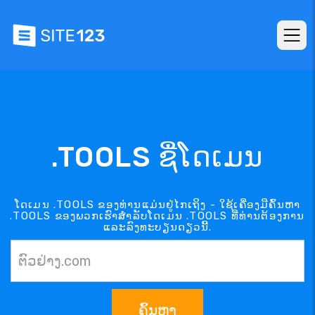
.TOOLS ຊື່ໂດເມນ
ໂດເມນ .TOOLS ຂອງທ່ານແມ່ນຢູ່ໄກເຖິງ - ໃຊ້ເຄື່ອງມືຄົ້ນຫາ
.TOOLS ຂອງພວກເຮົາສຳລັບໂດເມນ .TOOLS ທີ່ທ່ານຕ້ອງການ
ແລະລົງທະບຽນດຽວນີ້.
ຄົ້ນຫາ