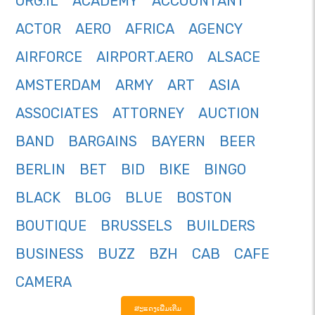
ORG.IL
ACADEMY
ACCOUNTANT
ACTOR
AERO
AFRICA
AGENCY
AIRFORCE
AIRPORT.AERO
ALSACE
AMSTERDAM
ARMY
ART
ASIA
ASSOCIATES
ATTORNEY
AUCTION
BAND
BARGAINS
BAYERN
BEER
BERLIN
BET
BID
BIKE
BINGO
BLACK
BLOG
BLUE
BOSTON
BOUTIQUE
BRUSSELS
BUILDERS
BUSINESS
BUZZ
BZH
CAB
CAFE
CAMERA
ສະແດງເພີ່ມເຕີມ