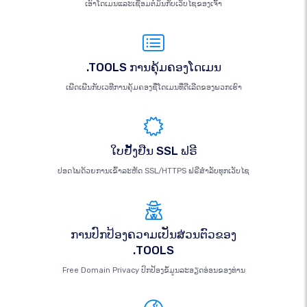
ເອົາໂດເມນແລະເຊື່ອມຕໍ່ມັນກັບເວັບໄຊຂອງເຈົ້າ
.TOOLS ການຄຸ້ມຄອງໂດເມນ
ເພີດເພີນກັບເວທີການຄຸ້ມຄອງຊື່ໂດເມນທີ່ດີເລີດຂອງພວກເຮົາ
ໃບຢັ້ງຢືນ SSL ຟຣີ
ປອດໄພດ້ວຍການເຂົ້າລະຫັດ SSL/HTTPS ຟຣີສຳລັບທຸກເວັບໄຊ
ການປົກປ້ອງຄວາມເປັນສ່ວນຕົວຂອງ
.TOOLS
Free Domain Privacy ປົກປ້ອງຂໍ້ມູນລະອຽດອ່ອນຂອງທ່ານ