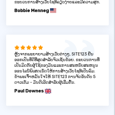
ຂະບວນການສ້າງເວັບໄຊທ໌ລຽບງ່າຍແລະມີຄວາມສຸກ.
Bobbie Menneg
ຫຼັງຈາກພະຍາຍາມສ້າງເວັບຕ່າງໆ, SITE123 ຢືນ
ອອກເປັນທີ່ດີທີ່ສຸດສໍາລັບຈົວເຊັ່ນຂ້ອຍ. ຂະບວນການທີ່
ເປັນມິດກັບຜູ້ໃຊ້ຂອງມັນແລະການສະຫນັບສະຫນູນ
ອອນໄລນ໌ພິເສດເຮັດໃຫ້ການສ້າງເວັບໄຊທ໌ເປັນລົມ.
ຂ້າພະເຈົ້າຫມັ້ນໃຈໃຫ້ SITE123 ການຈັດອັນດັບ 5
ດາວເຕັມ - ມັນດີເລີດສໍາລັບຜູ້ເລີ່ມຕົ້ນ.
Paul Downes