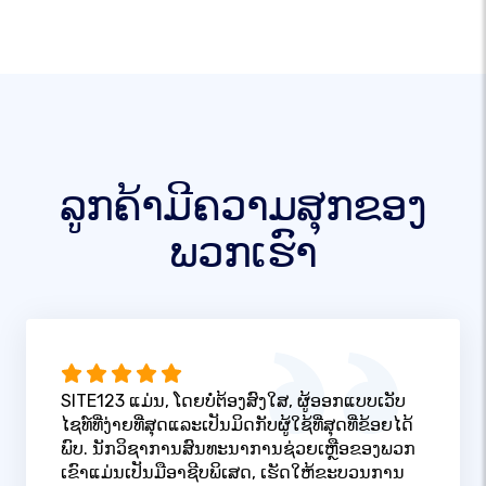
ລູກຄ້າມີຄວາມສຸກຂອງ
ພວກເຮົາ
SITE123 ແມ່ນ, ໂດຍບໍ່ຕ້ອງສົງໃສ, ຜູ້ອອກແບບເວັບ
ໄຊທ໌ທີ່ງ່າຍທີ່ສຸດແລະເປັນມິດກັບຜູ້ໃຊ້ທີ່ສຸດທີ່ຂ້ອຍໄດ້
ພົບ. ນັກວິຊາການສົນທະນາການຊ່ວຍເຫຼືອຂອງພວກ
ເຂົາແມ່ນເປັນມືອາຊີບພິເສດ, ເຮັດໃຫ້ຂະບວນການ