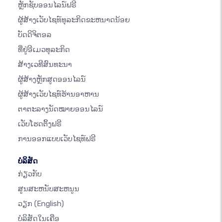
ຫຼັກຊັບອອນໄລນ໌ຟຣີ
ຜູ້ສ້າງເວັບໄຊທ໌ທຸລະກິດຂະຫນາດນ້ອຍ
ບັດດິຈິຕອລ
ທີ່ຢູ່ອີເມວທຸລະກິດ
ສ້າງເວທີສົນທະນາ
ຜູ້ສ້າງຫຼັກສູດອອນໄລນ໌
ຜູ້ສ້າງເວັບໄຊທ໌ຮ້ານອາຫານ
ຕາຕະລາງນັດໝາຍອອນໄລນ໌
ເວັບໂຮດຕິ້ງຟຣີ
ການອອກແບບເວັບໄຊທ໌ຟຣີ
ບໍລິສັດ
ກ່ຽວກັບ
ສູນສະຫນັບສະຫນູນ
ວຽກ
(English)
ບໍລິສັດໃນເຄືອ