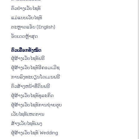
ຕົວຢ່າງເວັບໄຊທ໌
ແມ່ແບບເວັບໄຊທ໌
ຕະຫຼາດແອັບ
(English)
ອັບເດດຫຼ້າສຸດ
ຕົວເລືອກທັງໝົດ
ຜູ້ສ້າງເວັບໄຊທ໌ຟຣີ
ຜູ້ສ້າງເວັບໄຊທ໌ອີຄອມເມີຊ
ການລົງທະບຽນໂດເມນຟຣີ
ຕົວສ້າງຫນ້າທີ່ດິນຟຣີ
ຜູ້ສ້າງເວັບໄຊທ໌ທຸລະກິດ
ຜູ້ສ້າງເວັບໄຊທ໌ການຖ່າຍຮູບ
ເວັບໄຊທ໌ເຫດການ
ສ້າງເວັບໄຊທ໌ເພງ
ຜູ້ສ້າງເວັບໄຊທ໌ Wedding