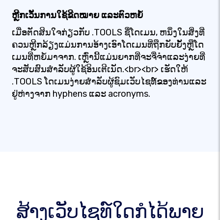
ຫຼີກເວັ້ນການໃຊ້ຂີດໝາຍ ແລະຕົວຫຍໍ້
ເມື່ອຕັດສິນໃຈກ່ຽວກັບ .TOOLS ຊື່ໂດເມນ, ຫນຶ່ງໃນສິ່ງທີ່
ຄວນຫຼີກລ້ຽງແມ່ນການອ້າງເອົາໂດເມນທີ່ຖືກຍັບຍັ້ງຫຼືໂດ
ເມນທີ່ຫຍໍ້ມາຈາກ. ເຫຼົ່ານີ້ແມ່ນຍາກທີ່ຈະຈື່ຈໍາແລະງ່າຍທີ່
ຈະສັບສົນສໍາລັບຜູ້ໃຊ້ອິນເຕີເນັດ.<br><br> ເຮັດໃຫ້
.TOOLS ໂດເມນງ່າຍສໍາລັບຜູ້ຊົມເວັບໄຊທ໌ຂອງທ່ານແລະ
ຢູ່ຫ່າງຈາກ hyphens ແລະ acronyms.
ສ້າງເວັບໄຊທ໌ໃດກໍໄດ້ພາຍ