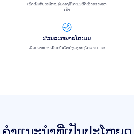
ເພີດເພີນກັບເວທີການຄຸ້ມຄອງຊື່ໂດເມນທີ່ດີເລີດຂອງພວກ
ເຮົາ
ສ່ວນຂະຫຍາຍໂດເມນ
ເລືອກຈາກການເລືອກອັນໃຫຍ່ຫຼວງຂອງໂດເມນ TLDs
ຄໍາແນະນໍາທີ່ເປັນປະໂຫຍດ