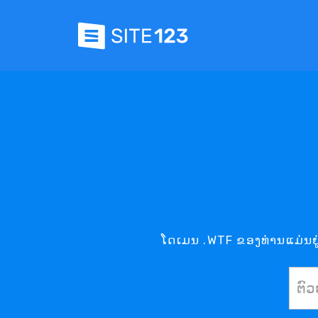
ໂດເມນ .WTF ຂອງທ່ານແມ່ນຢູ່