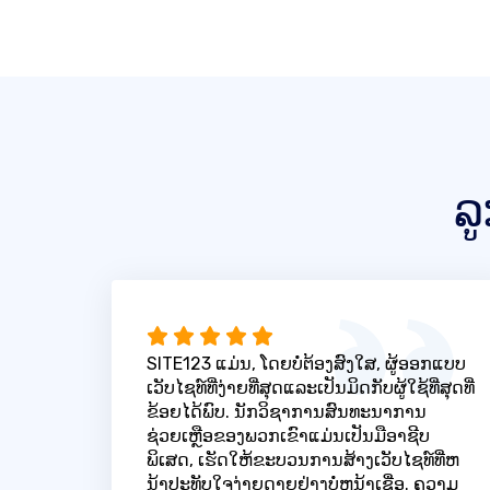
ລ
SITE123 ແມ່ນ, ໂດຍບໍ່ຕ້ອງສົງໃສ, ຜູ້ອອກແບບ
ເວັບໄຊທ໌ທີ່ງ່າຍທີ່ສຸດແລະເປັນມິດກັບຜູ້ໃຊ້ທີ່ສຸດທີ່
ຂ້ອຍໄດ້ພົບ. ນັກວິຊາການສົນທະນາການ
ຊ່ວຍເຫຼືອຂອງພວກເຂົາແມ່ນເປັນມືອາຊີບ
ພິເສດ, ເຮັດໃຫ້ຂະບວນການສ້າງເວັບໄຊທ໌ທີ່ຫ
ນ້າປະທັບໃຈງ່າຍດາຍຢ່າງບໍ່ຫນ້າເຊື່ອ. ຄວາມ