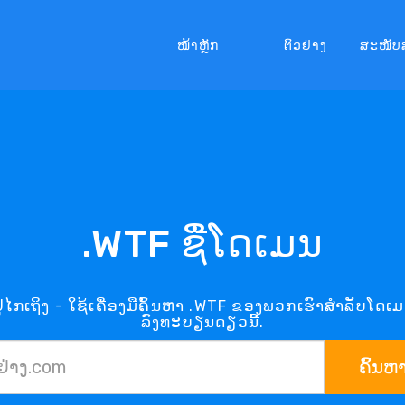
ໜ້າຫຼັກ
ຕົວຢ່າງ
ສະໜັບ
.WTF ຊື່ໂດເມນ
ໄກເຖິງ - ໃຊ້ເຄື່ອງມືຄົ້ນຫາ .WTF ຂອງພວກເຮົາສຳລັບໂດເ
ລົງທະບຽນດຽວນີ້.
ຄົ້ນຫ