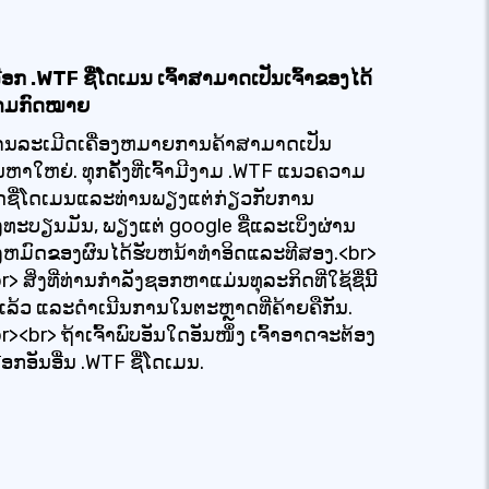
ືອກ .WTF ຊື່ໂດເມນ ເຈົ້າສາມາດເປັນເຈົ້າຂອງໄດ້
າມກົດໝາຍ
ານລະເມີດເຄື່ອງຫມາຍການຄ້າສາມາດເປັນ
ນຫາໃຫຍ່. ທຸກຄັ້ງທີ່ເຈົ້າມີງາມ .WTF ແນວຄວາມ
ດຊື່ໂດເມນແລະທ່ານພຽງແຕ່ກ່ຽວກັບການ
ງທະບຽນມັນ, ພຽງແຕ່ google ຊື່ແລະເບິ່ງຜ່ານ
ງຫມົດຂອງຜົນໄດ້ຮັບຫນ້າທໍາອິດແລະທີສອງ.<br>
r> ສິ່ງທີ່ທ່ານກໍາລັງຊອກຫາແມ່ນທຸລະກິດທີ່ໃຊ້ຊື່ນີ້
່ແລ້ວ ແລະດໍາເນີນການໃນຕະຫຼາດທີ່ຄ້າຍຄືກັນ.
r><br> ຖ້າເຈົ້າພົບອັນໃດອັນໜຶ່ງ ເຈົ້າອາດຈະຕ້ອງ
ືອກອັນອື່ນ .WTF ຊື່ໂດເມນ.