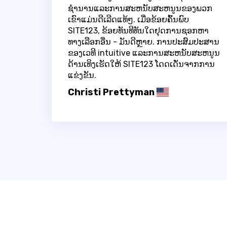
ຊໍານານແລະການສະຫນັບສະຫນູນຂອງພວກ
ເຂົາແມ່ນດີເລີດແທ້ໆ. ເມື່ອຂ້ອຍຄົ້ນພົບ
SITE123, ຂ້ອຍທັນທີທັນໃດຢຸດການຊອກຫາ
ທາງເລືອກອື່ນ - ມັນດີຫຼາຍ. ການປະສົມປະສານ
ຂອງເວທີ intuitive ແລະການສະຫນັບສະຫນູນ
ດ້ານເທິງເຮັດໃຫ້ SITE123 ໂດດເດັ່ນຈາກການ
ແຂ່ງຂັນ.
Christi Prettyman