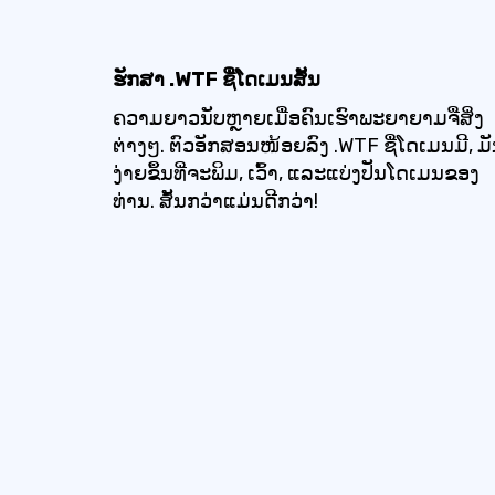
ຮັກສາ .WTF ຊື່ໂດເມນສັ້ນ
ຄວາມຍາວນັບຫຼາຍເມື່ອຄົນເຮົາພະຍາຍາມຈື່ສິ່ງ
ຕ່າງໆ. ຕົວອັກສອນໜ້ອຍລົງ .WTF ຊື່ໂດເມນມີ, ມ
ງ່າຍຂຶ້ນທີ່ຈະພິມ, ເວົ້າ, ແລະແບ່ງປັນໂດເມນຂອງ
ທ່ານ. ສັ້ນກວ່າແມ່ນດີກວ່າ!