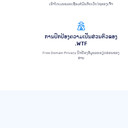
ເອົາໂດເມນແລະເຊື່ອມຕໍ່ມັນກັບເວັບໄຊຂອງເຈົ້າ
ການປົກປ້ອງຄວາມເປັນສ່ວນຕົວຂອງ
.WTF
Free Domain Privacy ປົກປ້ອງຂໍ້ມູນລະອຽດອ່ອນຂອງ
ທ່ານ