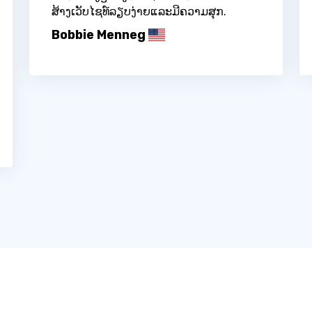
ສ້າງເວັບໄຊທ໌ລຽບງ່າຍແລະມີຄວາມສຸກ.
Bobbie Menneg