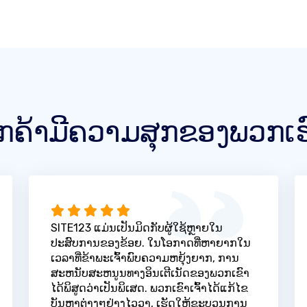
ູກຄ້າມີຄວາມສຸກຂອງພວກເຮ
SITE123 ແມ່ນເປັນມິດກັບຜູ້ໃຊ້ຫຼາຍໃນ
ປະສົບການຂອງຂ້ອຍ. ໃນໂອກາດທີ່ຫາຍາກໃນ
ເວລາທີ່ຂ້າພະເຈົ້າພົບຄວາມຫຍຸ້ງຍາກ, ການ
ສະຫນັບສະຫນູນທາງອິນເຕີເນັດຂອງພວກເຂົາ
ໄດ້ພິສູດວ່າເປັນພິເສດ. ພວກເຂົາເຈົ້າໄດ້ແກ້ໄຂ
ບັນຫາຕ່າງໆຢ່າງໄວວາ, ເຮັດໃຫ້ຂະບວນການ