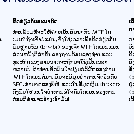
ຄິດກ່ຽວກັບອະນາຄົດ
ເລ
ຕ
ທ່ານພ້ອມທີ່ຈະໃຫ້ຄໍາຫມັ້ນສັນຍາກັບ .WTF ໂດ
ັນ
ເມນ? ຖ້າເຈົ້າບໍ່ແມ່ນ, ຈົ່ງໃຊ້ເວລາເພື່ອຄິດກ່ຽວກັບ
ກ
ມັນຫຼາຍຂຶ້ນ.<br><br> ຂອງເຈົ້າ.WTF ໂດເມນແມ່ນ
ບັ
ສ່ວນຫນຶ່ງທີ່ສໍາຄັນຂອງຖ່ານກ້ອນຂອງທ່ານແລະ
ຄິ
ທຸລະກິດຂອງທ່ານອາດຈະຖືກນໍາໃຊ້ເປັນເວລາ
ລົ
ຫລາຍປີ. ຖ້າທ່ານຕັດສິນໃຈປ່ຽນບໍລິສັດຂອງທ່ານ
ທັ
.WTF ໂດເມນຕໍ່ມາ, ມັນຈະມີມູນຄ່າການຈັດອັນດັບ
<b
SEO, ອໍານາດຂອງຍີ່ຫໍ້, ແລະໃນທີ່ສຸດເງິນ.<br><br>
ຢູ
ດັ່ງນັ້ນໃຫ້ແນ່ໃຈວ່າທ່ານພໍໃຈກັບໂດເມນຂອງທ່ານ
<b
ກ່ອນທີ່ທ່ານຈະອ້າງເອົາມັນ!
ເລ