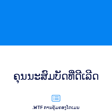
ຄຸນນະສົມບັດທີ່ດີເລີດ
.WTF ການຄຸ້ມຄອງໂດເມນ