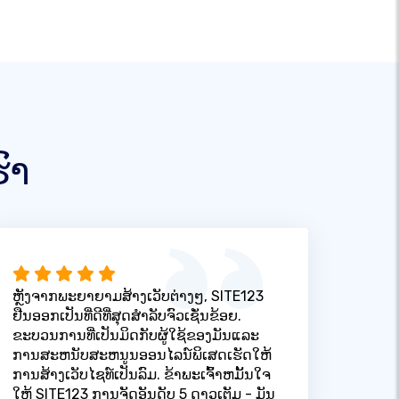
ົາ
ຫຼັງຈາກພະຍາຍາມສ້າງເວັບຕ່າງໆ, SITE123
ຢືນອອກເປັນທີ່ດີທີ່ສຸດສໍາລັບຈົວເຊັ່ນຂ້ອຍ.
ຂະບວນການທີ່ເປັນມິດກັບຜູ້ໃຊ້ຂອງມັນແລະ
ການສະຫນັບສະຫນູນອອນໄລນ໌ພິເສດເຮັດໃຫ້
ການສ້າງເວັບໄຊທ໌ເປັນລົມ. ຂ້າພະເຈົ້າຫມັ້ນໃຈ
ໃຫ້ SITE123 ການຈັດອັນດັບ 5 ດາວເຕັມ - ມັນ