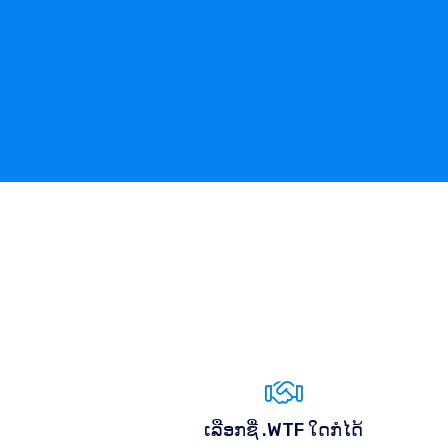
ເລືອກຊື່ .WTF ໃດກໍໄດ້