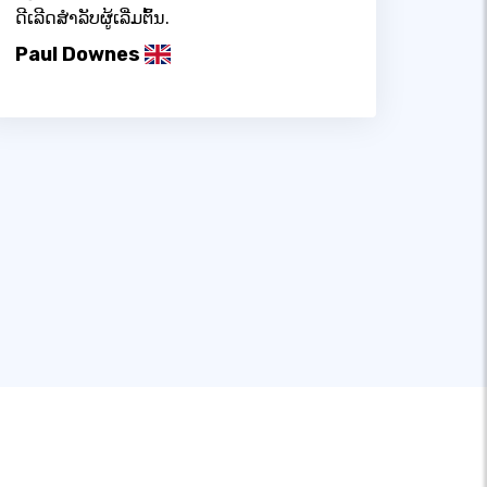
ດີເລີດສໍາລັບຜູ້ເລີ່ມຕົ້ນ.
Paul Downes