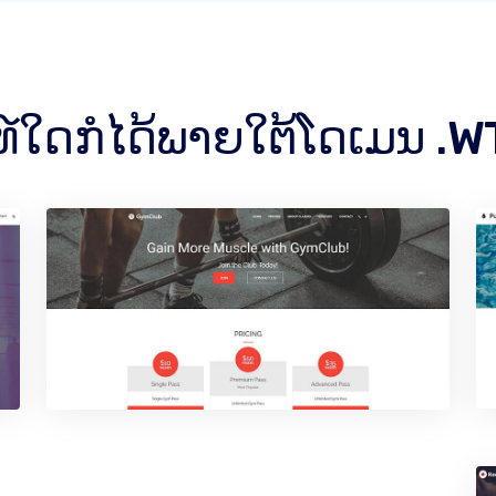
ທ໌ໃດກໍໄດ້ພາຍໃຕ້ໂດເມນ .