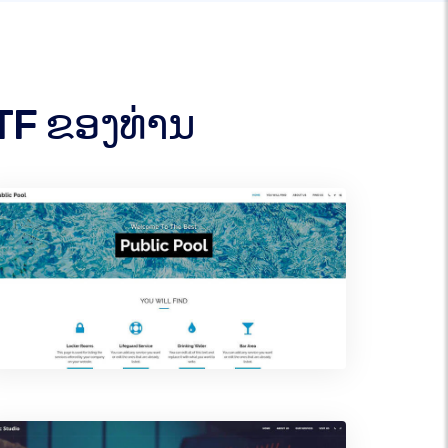
WTF ຂອງທ່ານ