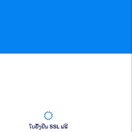
ໃບຢັ້ງຢືນ SSL ຟຣີ