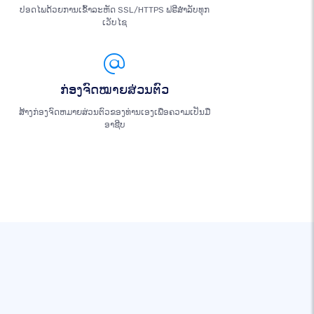
ປອດໄພດ້ວຍການເຂົ້າລະຫັດ SSL/HTTPS ຟຣີສຳລັບທຸກ
ເວັບໄຊ
ກ່ອງຈົດໝາຍສ່ວນຕົວ
ສ້າງກ່ອງຈົດຫມາຍສ່ວນຕົວຂອງທ່ານເອງເພື່ອຄວາມເປັນມື
ອາຊີບ