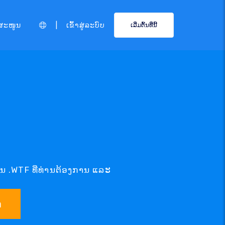
|
ສະໜູນ
ເຂົ້າສູ່ລະບົບ
ເລີ່ມຕົ້ນທີ່ນີ້
ມນ .WTF ທີ່ທ່ານຕ້ອງການ ແລະ
າ