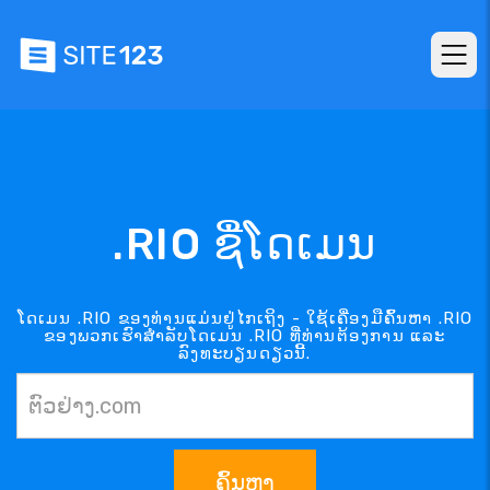
.RIO ຊື່ໂດເມນ
ໂດເມນ .RIO ຂອງທ່ານແມ່ນຢູ່ໄກເຖິງ - ໃຊ້ເຄື່ອງມືຄົ້ນຫາ .RIO
ຂອງພວກເຮົາສຳລັບໂດເມນ .RIO ທີ່ທ່ານຕ້ອງການ ແລະ
ລົງທະບຽນດຽວນີ້.
ຄົ້ນຫາ