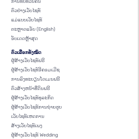
ການທົບທວນຄືນ
ຕົວຢ່າງເວັບໄຊທ໌
ແມ່ແບບເວັບໄຊທ໌
ຕະຫຼາດແອັບ
(English)
ອັບເດດຫຼ້າສຸດ
ຕົວເລືອກທັງໝົດ
ຜູ້ສ້າງເວັບໄຊທ໌ຟຣີ
ຜູ້ສ້າງເວັບໄຊທ໌ອີຄອມເມີຊ
ການລົງທະບຽນໂດເມນຟຣີ
ຕົວສ້າງຫນ້າທີ່ດິນຟຣີ
ຜູ້ສ້າງເວັບໄຊທ໌ທຸລະກິດ
ຜູ້ສ້າງເວັບໄຊທ໌ການຖ່າຍຮູບ
ເວັບໄຊທ໌ເຫດການ
ສ້າງເວັບໄຊທ໌ເພງ
ຜູ້ສ້າງເວັບໄຊທ໌ Wedding