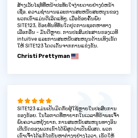
ສ້າງເວັບໄຊທ໌ທີ່ຫນ້າປະທັບໃຈງ່າຍດາຍຢ່າງບໍ່ຫນ້າ
ເຊື່ອ. ຄວາມຊໍານານແລະການສະຫນັບສະຫນູນຂອງ
ພວກເຂົາແມ່ນດີເລີດແທ້ໆ. ເມື່ອຂ້ອຍຄົ້ນພົບ
SITE123, ຂ້ອຍທັນທີທັນໃດຢຸດການຊອກຫາທາງ
ເລືອກອື່ນ - ມັນດີຫຼາຍ. ການປະສົມປະສານຂອງເວທີ
intuitive ແລະການສະຫນັບສະຫນູນດ້ານເທິງເຮັດ
ໃຫ້ SITE123 ໂດດເດັ່ນຈາກການແຂ່ງຂັນ.
Christi Prettyman
SITE123 ແມ່ນເປັນມິດກັບຜູ້ໃຊ້ຫຼາຍໃນປະສົບການ
ຂອງຂ້ອຍ. ໃນໂອກາດທີ່ຫາຍາກໃນເວລາທີ່ຂ້າພະເຈົ້າ
ພົບຄວາມຫຍຸ້ງຍາກ, ການສະຫນັບສະຫນູນທາງອິນ
ເຕີເນັດຂອງພວກເຂົາໄດ້ພິສູດວ່າເປັນພິເສດ. ພວກ
ເຂົາເຈົ້າໄດ້ແກ້ໄຂບັນຫາຕ່າງໆຢ່າງໄວວາ, ເຮັດໃຫ້