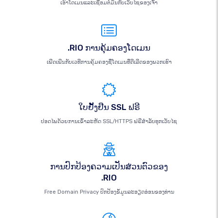
ເອົາໂດເມນແລະເຊື່ອມຕໍ່ມັນກັບເວັບໄຊຂອງເຈົ້າ
.RIO ການຄຸ້ມຄອງໂດເມນ
ເພີດເພີນກັບເວທີການຄຸ້ມຄອງຊື່ໂດເມນທີ່ດີເລີດຂອງພວກເຮົາ
ໃບຢັ້ງຢືນ SSL ຟຣີ
ປອດໄພດ້ວຍການເຂົ້າລະຫັດ SSL/HTTPS ຟຣີສຳລັບທຸກເວັບໄຊ
ການປົກປ້ອງຄວາມເປັນສ່ວນຕົວຂອງ
.RIO
Free Domain Privacy ປົກປ້ອງຂໍ້ມູນລະອຽດອ່ອນຂອງທ່ານ