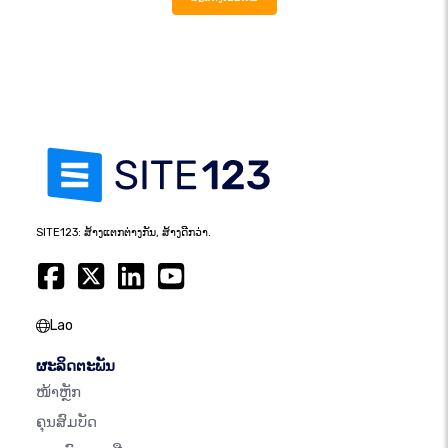
SITE123: ສ້າງແຕກຕ່າງກັນ, ສ້າງດີກວ່າ.
Lao
ຜະລິດຕະພັນ
ໜ້າຫຼັກ
ຄຸນສົມບັດ