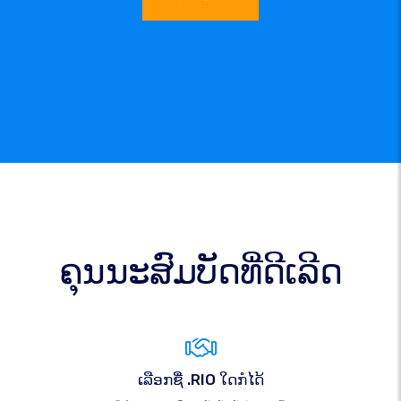
ຄຸນນະສົມບັດທີ່ດີເລີດ
ເລືອກຊື່ .RIO ໃດກໍໄດ້