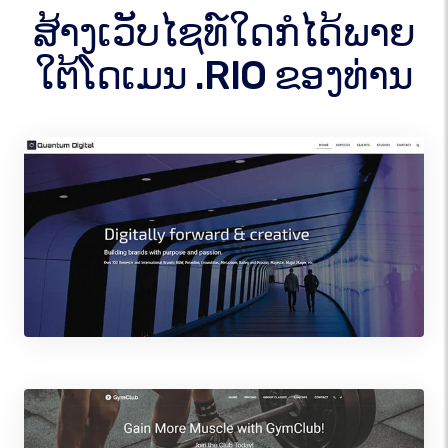
ສ້າງເວັບໄຊທ໌ໃດກໍໄດ້ພາຍ
ໃຕ້ໂດເມນ .RIO ຂອງທ່ານ