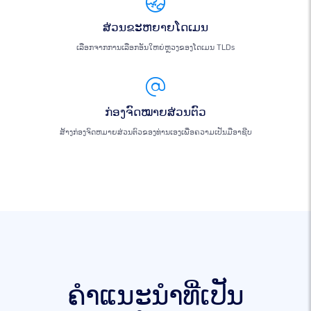
ສ່ວນຂະຫຍາຍໂດເມນ
ເລືອກຈາກການເລືອກອັນໃຫຍ່ຫຼວງຂອງໂດເມນ TLDs
ກ່ອງຈົດໝາຍສ່ວນຕົວ
ສ້າງກ່ອງຈົດຫມາຍສ່ວນຕົວຂອງທ່ານເອງເພື່ອຄວາມເປັນມືອາຊີບ
ຄໍາແນະນໍາທີ່ເປັນ