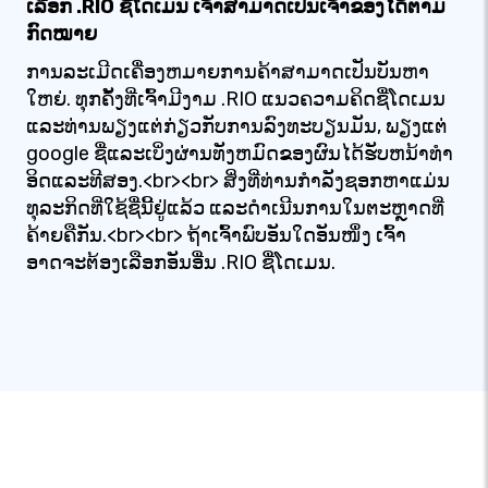
ເລືອກ .RIO ຊື່ໂດເມນ ເຈົ້າສາມາດເປັນເຈົ້າຂອງໄດ້ຕາມ
ກົດໝາຍ
ການລະເມີດເຄື່ອງຫມາຍການຄ້າສາມາດເປັນບັນຫາ
ໃຫຍ່. ທຸກຄັ້ງທີ່ເຈົ້າມີງາມ .RIO ແນວຄວາມຄິດຊື່ໂດເມນ
ແລະທ່ານພຽງແຕ່ກ່ຽວກັບການລົງທະບຽນມັນ, ພຽງແຕ່
google ຊື່ແລະເບິ່ງຜ່ານທັງຫມົດຂອງຜົນໄດ້ຮັບຫນ້າທໍາ
ອິດແລະທີສອງ.<br><br> ສິ່ງທີ່ທ່ານກໍາລັງຊອກຫາແມ່ນ
ທຸລະກິດທີ່ໃຊ້ຊື່ນີ້ຢູ່ແລ້ວ ແລະດໍາເນີນການໃນຕະຫຼາດທີ່
ຄ້າຍຄືກັນ.<br><br> ຖ້າເຈົ້າພົບອັນໃດອັນໜຶ່ງ ເຈົ້າ
ອາດຈະຕ້ອງເລືອກອັນອື່ນ .RIO ຊື່ໂດເມນ.