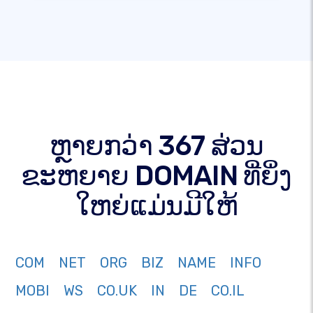
ຫຼາຍກວ່າ 367 ສ່ວນ
ຂະຫຍາຍ DOMAIN ທີ່ຍິ່ງ
ໃຫຍ່ແມ່ນມີໃຫ້
COM
NET
ORG
BIZ
NAME
INFO
MOBI
WS
CO.UK
IN
DE
CO.IL