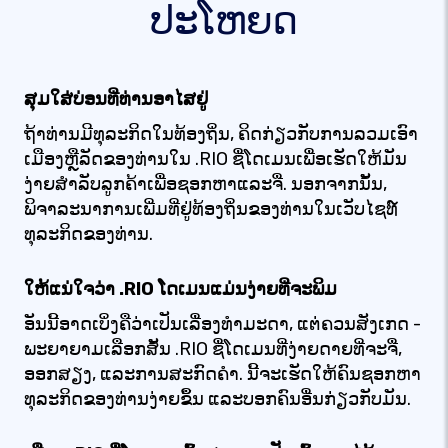
ປະໂຫຍດ
ສຸມໃສ່ບ່ອນທີ່ທ່ານອາໄສຢູ່
ຖ້າທ່ານມີທຸລະກິດໃນທ້ອງຖິ່ນ, ຄິດກ່ຽວກັບການລວມເອົາ
ເມືອງຫຼືລັດຂອງທ່ານໃນ .RIO ຊື່ໂດເມນເພື່ອເຮັດໃຫ້ມັນ
ງ່າຍສໍາລັບລູກຄ້າເພື່ອຊອກຫາແລະຈື່. ນອກຈາກນັ້ນ,
ພິຈາລະນາການເພີ່ມທີ່ຢູ່ທ້ອງຖິ່ນຂອງທ່ານໃນເວັບໄຊທ໌
ທຸລະກິດຂອງທ່ານ.
ໃຫ້ແນ່ໃຈວ່າ .RIO ໂດເມນແມ່ນງ່າຍທີ່ຈະພິມ
ອັນນີ້ອາດເບິ່ງຄືວ່າເປັນເລື່ອງທຳມະດາ, ແຕ່ຄວນສັງເກດ -
ພະຍາຍາມເລືອກສັ້ນ .RIO ຊື່ໂດເມນທີ່ງ່າຍດາຍທີ່ຈະຈື່,
ອອກສຽງ, ແລະການສະກົດຄໍາ. ນີ້ຈະເຮັດໃຫ້ຄົນຊອກຫາ
ທຸລະກິດຂອງທ່ານງ່າຍຂຶ້ນ ແລະບອກຄົນອື່ນກ່ຽວກັບມັນ.