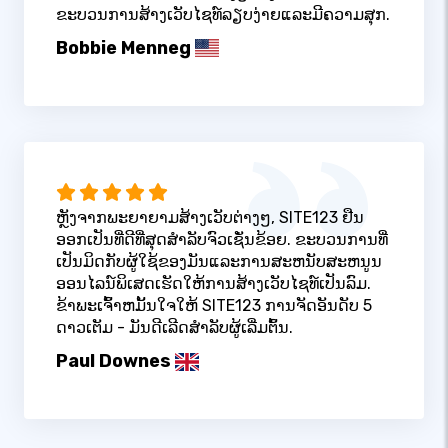
ຂະບວນການສ້າງເວັບໄຊທ໌ລຽບງ່າຍແລະມີຄວາມສຸກ.
Bobbie Menneg
ຫຼັງຈາກພະຍາຍາມສ້າງເວັບຕ່າງໆ, SITE123 ຢືນ
ອອກເປັນທີ່ດີທີ່ສຸດສໍາລັບຈົວເຊັ່ນຂ້ອຍ. ຂະບວນການທີ່
ເປັນມິດກັບຜູ້ໃຊ້ຂອງມັນແລະການສະຫນັບສະຫນູນ
ອອນໄລນ໌ພິເສດເຮັດໃຫ້ການສ້າງເວັບໄຊທ໌ເປັນລົມ.
ຂ້າພະເຈົ້າຫມັ້ນໃຈໃຫ້ SITE123 ການຈັດອັນດັບ 5
ດາວເຕັມ - ມັນດີເລີດສໍາລັບຜູ້ເລີ່ມຕົ້ນ.
Paul Downes