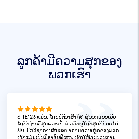
ລູກຄ້າມີຄວາມສຸກຂອງ
ພວກເຮົາ
SITE123 ແມ່ນ, ໂດຍບໍ່ຕ້ອງສົງໃສ, ຜູ້ອອກແບບເວັບ
ໄຊທ໌ທີ່ງ່າຍທີ່ສຸດແລະເປັນມິດກັບຜູ້ໃຊ້ທີ່ສຸດທີ່ຂ້ອຍໄດ້
ພົບ. ນັກວິຊາການສົນທະນາການຊ່ວຍເຫຼືອຂອງພວກ
ເຂົາແມ່ນເປັນມືອາຊີບພິເສດ, ເຮັດໃຫ້ຂະບວນການ