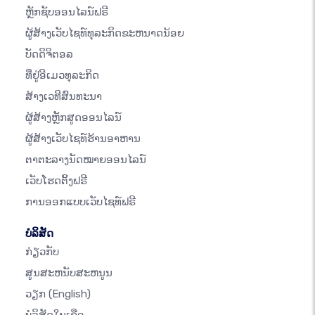
ຫຼັກຊັບອອນໄລນ໌ຟຣີ
ຜູ້ສ້າງເວັບໄຊທ໌ທຸລະກິດຂະຫນາດນ້ອຍ
ບັດດິຈິຕອລ
ທີ່ຢູ່ອີເມວທຸລະກິດ
ສ້າງເວທີສົນທະນາ
ຜູ້ສ້າງຫຼັກສູດອອນໄລນ໌
ຜູ້ສ້າງເວັບໄຊທ໌ຮ້ານອາຫານ
ຕາຕະລາງນັດໝາຍອອນໄລນ໌
ເວັບໂຮດຕິ້ງຟຣີ
ການອອກແບບເວັບໄຊທ໌ຟຣີ
ບໍລິສັດ
ກ່ຽວກັບ
ສູນສະຫນັບສະຫນູນ
ວຽກ
(English)