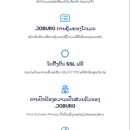
ເອົາໂດເມນແລະເຊື່ອມຕໍ່ມັນກັບເວັບໄຊຂອງເຈົ້າ
.JOBURG ການຄຸ້ມຄອງໂດເມນ
ເພີດເພີນກັບເວທີການຄຸ້ມຄອງຊື່ໂດເມນທີ່ດີເລີດຂອງພວກເຮົາ
ໃບຢັ້ງຢືນ SSL ຟຣີ
ປອດໄພດ້ວຍການເຂົ້າລະຫັດ SSL/HTTPS ຟຣີສຳລັບທຸກເວັບໄຊ
ການປົກປ້ອງຄວາມເປັນສ່ວນຕົວຂອງ
.JOBURG
Free Domain Privacy ປົກປ້ອງຂໍ້ມູນລະອຽດອ່ອນຂອງທ່ານ