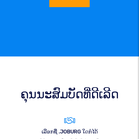
ຄຸນນະສົມບັດທີ່ດີເລີດ
ເລືອກຊື່ .JOBURG ໃດກໍໄດ້