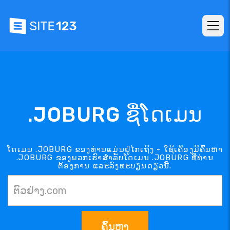
.JOBURG ຊື່ໂດເມນ
ໂດເມນ .JOBURG ຂອງທ່ານແມ່ນຢູ່ໄກເຖິງ - ໃຊ້ເຄື່ອງມືຄົ້ນຫາ
.JOBURG ຂອງພວກເຮົາສຳລັບໂດເມນ .JOBURG ທີ່ທ່ານ
ຕ້ອງການ ແລະລົງທະບຽນດຽວນີ້.
ຄົ້ນຫາ