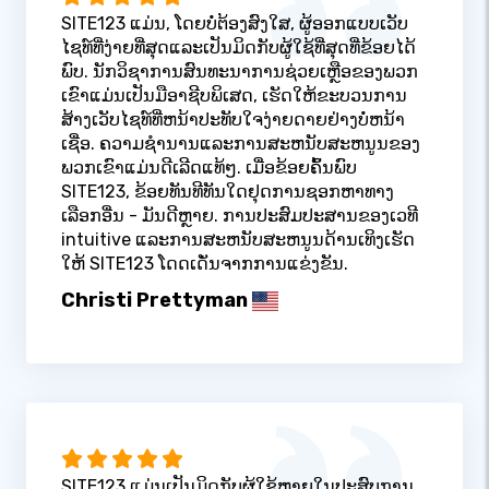
SITE123 ແມ່ນ, ໂດຍບໍ່ຕ້ອງສົງໃສ, ຜູ້ອອກແບບເວັບ
ໄຊທ໌ທີ່ງ່າຍທີ່ສຸດແລະເປັນມິດກັບຜູ້ໃຊ້ທີ່ສຸດທີ່ຂ້ອຍໄດ້
ພົບ. ນັກວິຊາການສົນທະນາການຊ່ວຍເຫຼືອຂອງພວກ
ເຂົາແມ່ນເປັນມືອາຊີບພິເສດ, ເຮັດໃຫ້ຂະບວນການ
ສ້າງເວັບໄຊທ໌ທີ່ຫນ້າປະທັບໃຈງ່າຍດາຍຢ່າງບໍ່ຫນ້າ
ເຊື່ອ. ຄວາມຊໍານານແລະການສະຫນັບສະຫນູນຂອງ
ພວກເຂົາແມ່ນດີເລີດແທ້ໆ. ເມື່ອຂ້ອຍຄົ້ນພົບ
SITE123, ຂ້ອຍທັນທີທັນໃດຢຸດການຊອກຫາທາງ
ເລືອກອື່ນ - ມັນດີຫຼາຍ. ການປະສົມປະສານຂອງເວທີ
intuitive ແລະການສະຫນັບສະຫນູນດ້ານເທິງເຮັດ
ໃຫ້ SITE123 ໂດດເດັ່ນຈາກການແຂ່ງຂັນ.
Christi Prettyman
SITE123 ແມ່ນເປັນມິດກັບຜູ້ໃຊ້ຫຼາຍໃນປະສົບການ