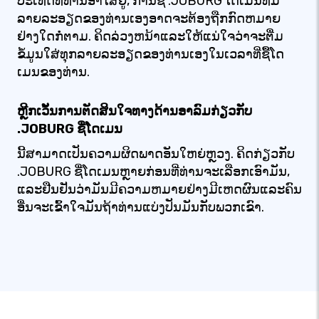
ປະເທດທີ່ທ່ານອາໄສຢູ່, ການຊື້ .JOBURG ໂດເມນທີ່ມີ
ລາຍລະອຽດຂອງທ່ານເອງອາດຈະຕ້ອງຖືກກົດຫມາຍ
ຢ່າງໃດກໍ່ຕາມ. ຄິດລ່ວງຫນ້າແລະໃຫ້ແນ່ໃຈວ່າຈະຕື່ມ
ຂໍ້ມູນໃສ່ທຸກລາຍລະອຽດຂອງທ່ານເອງໃນເວລາທີ່ຊື້ໂດ
ເມນຂອງທ່ານ.
ຫຼີກເວັ້ນການຕັດສິນໃຈທາງດ້ານອາລົມກ່ຽວກັບ
.JOBURG ຊື່ໂດເມນ
ນີ້ສາມາດເປັນຄວາມຜິດພາດອັນໃຫຍ່ຫຼວງ. ຄິດກ່ຽວກັບ
.JOBURG ຊື່ໂດເມນຫຼາຍກ່ອນທີ່ທ່ານຈະເລືອກເອົາມັນ,
ແລະຢືນຢັນວ່າມັນມີຄວາມຫມາຍຢ່າງມີເຫດຜົນແລະຄົນ
ອື່ນຈະເຂົ້າໃຈມັນຖ້າທ່ານແບ່ງປັນມັນກັບພວກເຂົາ.