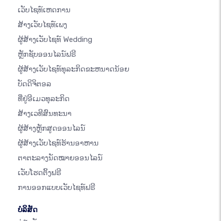
ເວັບໄຊທ໌ເຫດການ
ສ້າງເວັບໄຊທ໌ເພງ
ຜູ້ສ້າງເວັບໄຊທ໌ Wedding
ຫຼັກຊັບອອນໄລນ໌ຟຣີ
ຜູ້ສ້າງເວັບໄຊທ໌ທຸລະກິດຂະຫນາດນ້ອຍ
ບັດດິຈິຕອລ
ທີ່ຢູ່ອີເມວທຸລະກິດ
ສ້າງເວທີສົນທະນາ
ຜູ້ສ້າງຫຼັກສູດອອນໄລນ໌
ຜູ້ສ້າງເວັບໄຊທ໌ຮ້ານອາຫານ
ຕາຕະລາງນັດໝາຍອອນໄລນ໌
ເວັບໂຮດຕິ້ງຟຣີ
ການອອກແບບເວັບໄຊທ໌ຟຣີ
ບໍລິສັດ