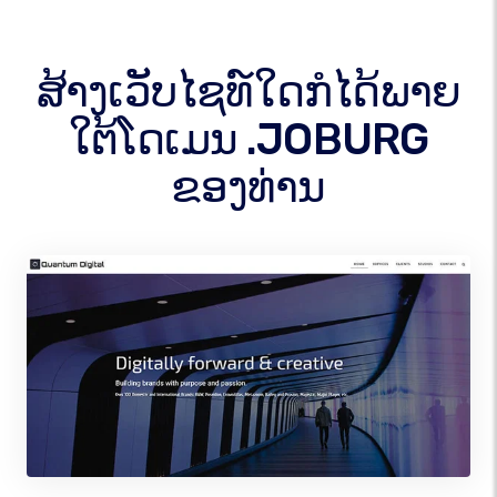
ສ້າງເວັບໄຊທ໌ໃດກໍໄດ້ພາຍ
ໃຕ້ໂດເມນ .JOBURG
ຂອງທ່ານ