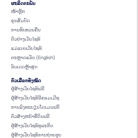
ຜະລິດຕະພັນ
ໜ້າຫຼັກ
ຄຸນສົມບັດ
ການທົບທວນຄືນ
ຕົວຢ່າງເວັບໄຊທ໌
ແມ່ແບບເວັບໄຊທ໌
ຕະຫຼາດແອັບ
(English)
ອັບເດດຫຼ້າສຸດ
ຕົວເລືອກທັງໝົດ
ຜູ້ສ້າງເວັບໄຊທ໌ຟຣີ
ຜູ້ສ້າງເວັບໄຊທ໌ອີຄອມເມີຊ
ການລົງທະບຽນໂດເມນຟຣີ
ຕົວສ້າງຫນ້າທີ່ດິນຟຣີ
ຜູ້ສ້າງເວັບໄຊທ໌ທຸລະກິດ
ຜູ້ສ້າງເວັບໄຊທ໌ການຖ່າຍຮູບ