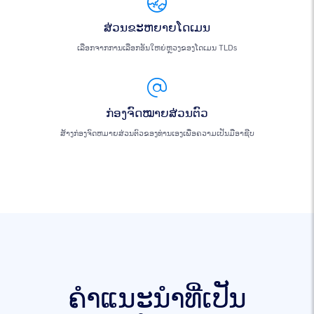
ສ່ວນຂະຫຍາຍໂດເມນ
ເລືອກຈາກການເລືອກອັນໃຫຍ່ຫຼວງຂອງໂດເມນ TLDs
ກ່ອງຈົດໝາຍສ່ວນຕົວ
ສ້າງກ່ອງຈົດຫມາຍສ່ວນຕົວຂອງທ່ານເອງເພື່ອຄວາມເປັນມືອາຊີບ
ຄໍາແນະນໍາທີ່ເປັນ