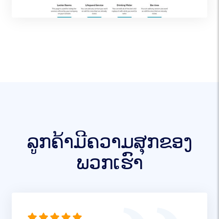
ລູກຄ້າມີຄວາມສຸກຂອງ
ພວກເຮົາ