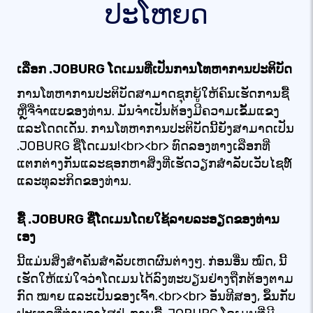
ປະໂຫຍດ
ເລືອກ .JOBURG ໂດເມນທີ່ເປັນການໂທຫາການປະຕິບັດ
ການໂທຫາການປະຕິບັດສາມາດຊຸກຍູ້ໃຫ້ຄົນເຮັດການຊື້
ຫຼືຈື່ຈໍາແບຂອງທ່ານ. ມັນຈໍາເປັນຕ້ອງມີຄວາມເຂັ້ມແຂງ
ແລະໂດດເດັ່ນ. ການໂທຫາການປະຕິບັດນີ້ຍັງສາມາດເປັນ
.JOBURG ຊື່ໂດເມນ!<br><br> ທົດລອງທາງເລືອກທີ່
ແຕກຕ່າງກັນແລະຊອກຫາສິ່ງທີ່ເຮັດວຽກສໍາລັບເວັບໄຊທ໌
ແລະທຸລະກິດຂອງທ່ານ.
ຊື້ .JOBURG ຊື່ໂດເມນໂດຍໃຊ້ລາຍລະອຽດຂອງທ່ານ
ເອງ
ນີ້ແມ່ນສິ່ງສໍາຄັນສໍາລັບເຫດຜົນຕ່າງໆ. ກ່ອນອື່ນ ໝົດ, ນີ້
ເຮັດໃຫ້ແນ່ໃຈວ່າໂດເມນໄດ້ລົງທະບຽນຢ່າງຖືກຕ້ອງຕາມ
ກົດ ໝາຍ ແລະເປັນຂອງເຈົ້າ.<br><br> ອັນທີສອງ, ຂຶ້ນກັບ