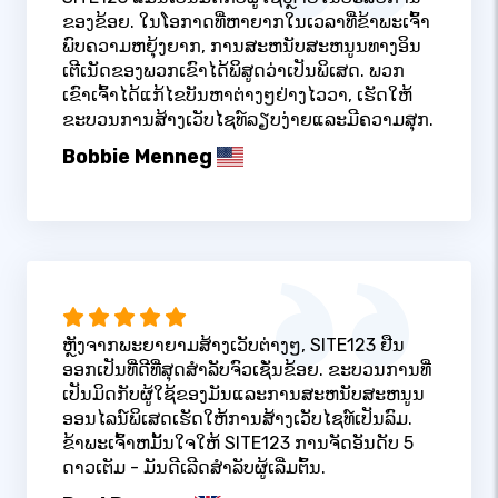
ຂອງຂ້ອຍ. ໃນໂອກາດທີ່ຫາຍາກໃນເວລາທີ່ຂ້າພະເຈົ້າ
ພົບຄວາມຫຍຸ້ງຍາກ, ການສະຫນັບສະຫນູນທາງອິນ
ເຕີເນັດຂອງພວກເຂົາໄດ້ພິສູດວ່າເປັນພິເສດ. ພວກ
ເຂົາເຈົ້າໄດ້ແກ້ໄຂບັນຫາຕ່າງໆຢ່າງໄວວາ, ເຮັດໃຫ້
ຂະບວນການສ້າງເວັບໄຊທ໌ລຽບງ່າຍແລະມີຄວາມສຸກ.
Bobbie Menneg
ຫຼັງຈາກພະຍາຍາມສ້າງເວັບຕ່າງໆ, SITE123 ຢືນ
ອອກເປັນທີ່ດີທີ່ສຸດສໍາລັບຈົວເຊັ່ນຂ້ອຍ. ຂະບວນການທີ່
ເປັນມິດກັບຜູ້ໃຊ້ຂອງມັນແລະການສະຫນັບສະຫນູນ
ອອນໄລນ໌ພິເສດເຮັດໃຫ້ການສ້າງເວັບໄຊທ໌ເປັນລົມ.
ຂ້າພະເຈົ້າຫມັ້ນໃຈໃຫ້ SITE123 ການຈັດອັນດັບ 5
ດາວເຕັມ - ມັນດີເລີດສໍາລັບຜູ້ເລີ່ມຕົ້ນ.