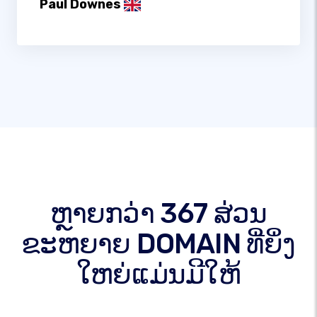
Paul Downes
ຫຼາຍກວ່າ 367 ສ່ວນ
ຂະຫຍາຍ DOMAIN ທີ່ຍິ່ງ
ໃຫຍ່ແມ່ນມີໃຫ້