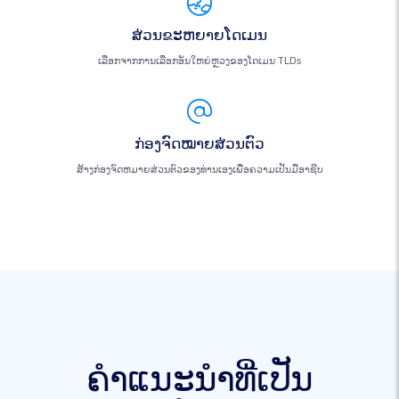
ສ່ວນຂະຫຍາຍໂດເມນ
ເລືອກຈາກການເລືອກອັນໃຫຍ່ຫຼວງຂອງໂດເມນ TLDs
ກ່ອງຈົດໝາຍສ່ວນຕົວ
ສ້າງກ່ອງຈົດຫມາຍສ່ວນຕົວຂອງທ່ານເອງເພື່ອຄວາມເປັນມືອາຊີບ
ຄໍາແນະນໍາທີ່ເປັນ