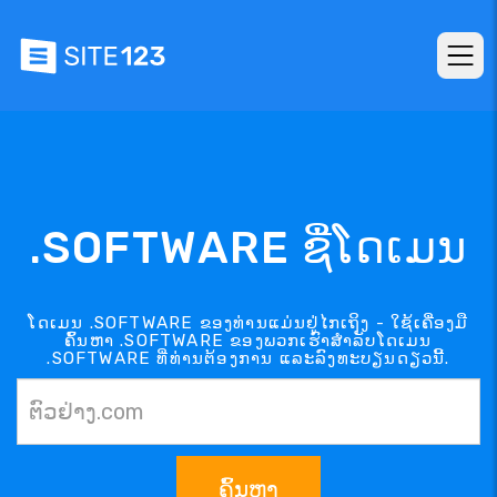
.SOFTWARE ຊື່ໂດເມນ
ໂດເມນ .SOFTWARE ຂອງທ່ານແມ່ນຢູ່ໄກເຖິງ - ໃຊ້ເຄື່ອງມື
ຄົ້ນຫາ .SOFTWARE ຂອງພວກເຮົາສຳລັບໂດເມນ
.SOFTWARE ທີ່ທ່ານຕ້ອງການ ແລະລົງທະບຽນດຽວນີ້.
ຄົ້ນຫາ