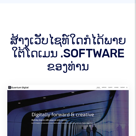
ສ້າງເວັບໄຊທ໌ໃດກໍໄດ້ພາຍ
ໃຕ້ໂດເມນ .SOFTWARE
ຂອງທ່ານ