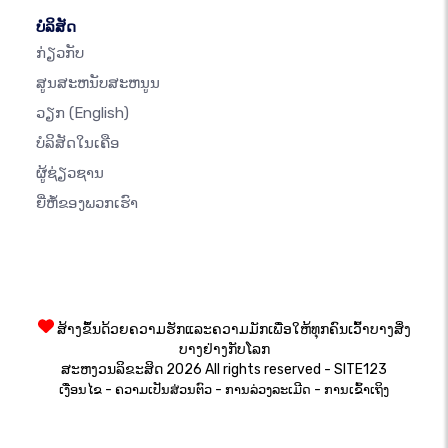
ບໍລິສັດ
ກ່ຽວກັບ
ສູນສະຫນັບສະຫນູນ
ວຽກ
(English)
ບໍລິສັດໃນເຄືອ
ຜູ້ຊ່ຽວຊານ
ຍີ່ຫໍ້ຂອງພວກເຮົາ
ສ້າງຂຶ້ນດ້ວຍຄວາມຮັກແລະຄວາມມັກເພື່ອໃຫ້ທຸກຄົນເວົ້າບາງສິ່ງ
ບາງຢ່າງກັບໂລກ
ສະຫງວນລິຂະສິດ 2026 All rights reserved - SITE123
-
-
-
ເງື່ອນໄຂ
ຄວາມເປັນສ່ວນຕົວ
ການລ່ວງລະເມີດ
ການເຂົ້າເຖິງ