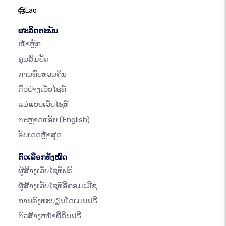
Lao
ຜະລິດຕະພັນ
ໜ້າຫຼັກ
ຄຸນສົມບັດ
ການທົບທວນຄືນ
ຕົວຢ່າງເວັບໄຊທ໌
ແມ່ແບບເວັບໄຊທ໌
ຕະຫຼາດແອັບ
(English)
ອັບເດດຫຼ້າສຸດ
ຕົວເລືອກທັງໝົດ
ຜູ້ສ້າງເວັບໄຊທ໌ຟຣີ
ຜູ້ສ້າງເວັບໄຊທ໌ອີຄອມເມີຊ
ການລົງທະບຽນໂດເມນຟຣີ
ຕົວສ້າງຫນ້າທີ່ດິນຟຣີ