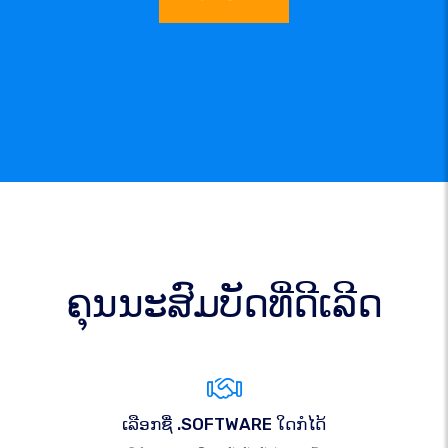
ຄຸນນະສົມບັດທີ່ດີເລີດ
ເລືອກຊື່ .SOFTWARE ໃດກໍໄດ້