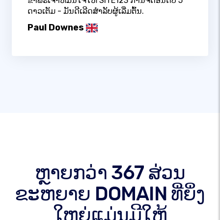
ຂ້າພະເຈົ້າຫມັ້ນໃຈໃຫ້ SITE123 ການຈັດອັນດັບ 5
ດາວເຕັມ - ມັນດີເລີດສໍາລັບຜູ້ເລີ່ມຕົ້ນ.
Paul Downes
ຫຼາຍກວ່າ 367 ສ່ວນ
ຂະຫຍາຍ DOMAIN ທີ່ຍິ່ງ
ໃຫຍ່ແມ່ນມີໃຫ້