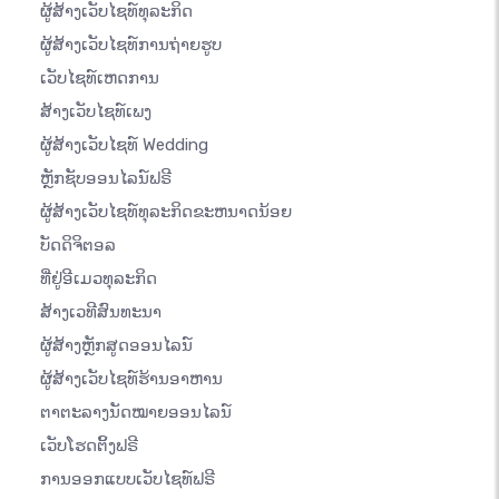
ຜູ້ສ້າງເວັບໄຊທ໌ທຸລະກິດ
ຜູ້ສ້າງເວັບໄຊທ໌ການຖ່າຍຮູບ
ເວັບໄຊທ໌ເຫດການ
ສ້າງເວັບໄຊທ໌ເພງ
ຜູ້ສ້າງເວັບໄຊທ໌ Wedding
ຫຼັກຊັບອອນໄລນ໌ຟຣີ
ຜູ້ສ້າງເວັບໄຊທ໌ທຸລະກິດຂະຫນາດນ້ອຍ
ບັດດິຈິຕອລ
ທີ່ຢູ່ອີເມວທຸລະກິດ
ສ້າງເວທີສົນທະນາ
ຜູ້ສ້າງຫຼັກສູດອອນໄລນ໌
ຜູ້ສ້າງເວັບໄຊທ໌ຮ້ານອາຫານ
ຕາຕະລາງນັດໝາຍອອນໄລນ໌
ເວັບໂຮດຕິ້ງຟຣີ
ການອອກແບບເວັບໄຊທ໌ຟຣີ