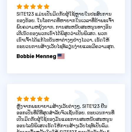
SITE123 ແມ່ນເປັນມິດກັບຜູ້ໃຊ້ຫຼາຍໃນປະສົບການ
ຂອງຂ້ອຍ. ໃນໂອກາດທີ່ຫາຍາກໃນເວລາທີ່ຂ້າພະເຈົ້າ
ພົບຄວາມຫຍຸ້ງຍາກ, ການສະຫນັບສະຫນູນທາງອິນ
ເຕີເນັດຂອງພວກເຂົາໄດ້ພິສູດວ່າເປັນພິເສດ. ພວກ
ເຂົາເຈົ້າໄດ້ແກ້ໄຂບັນຫາຕ່າງໆຢ່າງໄວວາ, ເຮັດໃຫ້
ຂະບວນການສ້າງເວັບໄຊທ໌ລຽບງ່າຍແລະມີຄວາມສຸກ.
Bobbie Menneg
ຫຼັງຈາກພະຍາຍາມສ້າງເວັບຕ່າງໆ, SITE123 ຢືນ
ອອກເປັນທີ່ດີທີ່ສຸດສໍາລັບຈົວເຊັ່ນຂ້ອຍ. ຂະບວນການທີ່
ເປັນມິດກັບຜູ້ໃຊ້ຂອງມັນແລະການສະຫນັບສະຫນູນ
ອອນໄລນ໌ພິເສດເຮັດໃຫ້ການສ້າງເວັບໄຊທ໌ເປັນລົມ.