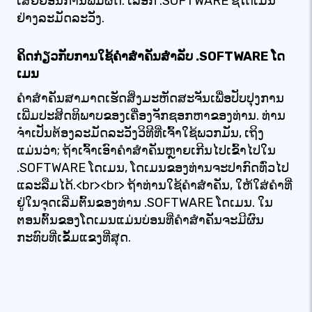
ເສຍຍ້ອນການພິມຜິດ. ເລືອກ .SOFTWARE ຊື່ໂດເມນ
ຢ່າງລະມັດລະວັງ.
ຄິດກ່ຽວກັບການໃຊ້ຄໍາສໍາຄັນສໍາລັບ .SOFTWARE ໂດ
ເມນ
ຄໍາສໍາຄັນສາມາດເຮັດສິ່ງມະຫັດສະຈັນເພື່ອປັບປຸງການ
ເພີ່ມປະສິດທິພາບຂອງເຄື່ອງຈັກຊອກຫາຂອງທ່ານ. ທ່ານ
ຈໍາເປັນຕ້ອງລະມັດລະວັງວິທີທີ່ເຈົ້າໃຊ້ພວກມັນ, ເຖິງ
ແມ່ນວ່າ; ຖ້າເຈົ້າເອົາຄໍາສໍາຄັນຫຼາຍເກີນໄປເຂົ້າໄປໃນ
.SOFTWARE ໂດເມນ, ໂດເມນຂອງທ່ານຈະປາກົດທົ່ວໄປ
ແລະລືມໄດ້.<br><br> ຖ້າທ່ານໃຊ້ຄໍາສໍາຄັນ, ໃຫ້ໃສ່ຄໍາທີ່
ຢູ່ໃນຈຸດເລີ່ມຕົ້ນຂອງທ່ານ .SOFTWARE ໂດເມນ. ໃນ
ຕອນຕົ້ນຂອງໂດເມນແມ່ນບ່ອນທີ່ຄໍາສໍາຄັນຈະມີຜົນ
ກະທົບທີ່ເຂັ້ມແຂງທີ່ສຸດ.