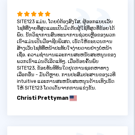
SITE123 ແມ່ນ, ໂດຍບໍ່ຕ້ອງສົງໃສ, ຜູ້ອອກແບບເວັບ
ໄຊທ໌ທີ່ງ່າຍທີ່ສຸດແລະເປັນມິດກັບຜູ້ໃຊ້ທີ່ສຸດທີ່ຂ້ອຍໄດ້
ພົບ. ນັກວິຊາການສົນທະນາການຊ່ວຍເຫຼືອຂອງພວກ
ເຂົາແມ່ນເປັນມືອາຊີບພິເສດ, ເຮັດໃຫ້ຂະບວນການ
ສ້າງເວັບໄຊທ໌ທີ່ຫນ້າປະທັບໃຈງ່າຍດາຍຢ່າງບໍ່ຫນ້າ
ເຊື່ອ. ຄວາມຊໍານານແລະການສະຫນັບສະຫນູນຂອງ
ພວກເຂົາແມ່ນດີເລີດແທ້ໆ. ເມື່ອຂ້ອຍຄົ້ນພົບ
SITE123, ຂ້ອຍທັນທີທັນໃດຢຸດການຊອກຫາທາງ
ເລືອກອື່ນ - ມັນດີຫຼາຍ. ການປະສົມປະສານຂອງເວທີ
intuitive ແລະການສະຫນັບສະຫນູນດ້ານເທິງເຮັດ
ໃຫ້ SITE123 ໂດດເດັ່ນຈາກການແຂ່ງຂັນ.
Christi Prettyman