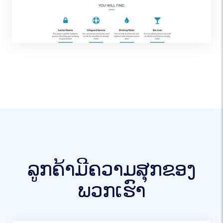
ລູກຄ້າມີຄວາມສຸກຂອງ
ພວກເຮົາ