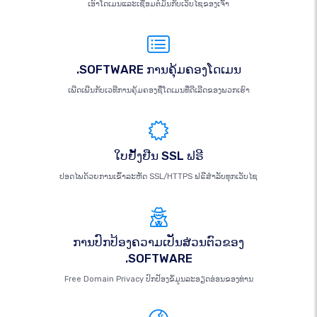
ເອົາໂດເມນແລະເຊື່ອມຕໍ່ມັນກັບເວັບໄຊຂອງເຈົ້າ
.SOFTWARE ການຄຸ້ມຄອງໂດເມນ
ເພີດເພີນກັບເວທີການຄຸ້ມຄອງຊື່ໂດເມນທີ່ດີເລີດຂອງພວກເຮົາ
ໃບຢັ້ງຢືນ SSL ຟຣີ
ປອດໄພດ້ວຍການເຂົ້າລະຫັດ SSL/HTTPS ຟຣີສຳລັບທຸກເວັບໄຊ
ການປົກປ້ອງຄວາມເປັນສ່ວນຕົວຂອງ
.SOFTWARE
Free Domain Privacy ປົກປ້ອງຂໍ້ມູນລະອຽດອ່ອນຂອງທ່ານ