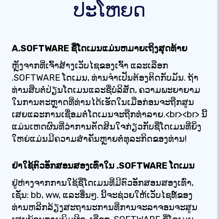
ປະໂຫຍດ
A.SOFTWARE ຊື່ໂດເມນແມ່ນຫມາຍເຖິງສຸດທ້າຍ
ຫຼັງຈາກທີ່ເຈົ້າສ້າງເວັບໄຊຂອງເຈົ້າ ແລະເລືອກ
.SOFTWARE ໂດເມນ, ທ່ານຈໍາເປັນຕ້ອງຕິດກັບມັນ. ຖ້າ
ທ່ານສືບຕໍ່ປ່ຽນໂດເມນແລະຊື່ບໍລິສັດ, ຄວາມພະຍາຍາມ
ໃນການຕະຫຼາດທີ່ທ່ານໄດ້ເຮັດໃນເມື່ອກ່ອນຈະຖືກສູນ
ເສຍແລະການເຊື່ອມຕໍ່ໂດເມນຈະຖືກທໍາລາຍ.<br><br> ນີ້
ແມ່ນເຫດຜົນທີ່ວ່າການຕັດສິນໃຈກ່ຽວກັບຊື່ໂດເມນທີ່ຍິ່ງ
ໃຫຍ່ແມ່ນມີຄວາມສໍາຄັນຫຼາຍຕໍ່ທຸລະກິດຂອງທ່ານ!
ຢ່າໃຊ້ຕົວອັກສອນສອງເທົ່າໃນ .SOFTWARE ໂດເມນ
ຢູ່ຫ່າງຈາກການໃຊ້ຊື່ໂດເມນທີ່ມີຕົວອັກສອນສອງເທົ່າ,
ເຊັ່ນ: bb, ww, ແລະອື່ນໆ. ນີ້ຈະຊ່ວຍໃຫ້ເວັບໄຊທ໌ຂອງ
ທ່ານຫລີກລ້ຽງສະຖານະການທີ່ການຈະລາຈອນຈະສູນ