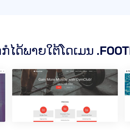
ໃດກໍໄດ້ພາຍໃຕ້ໂດເມນ .FOO