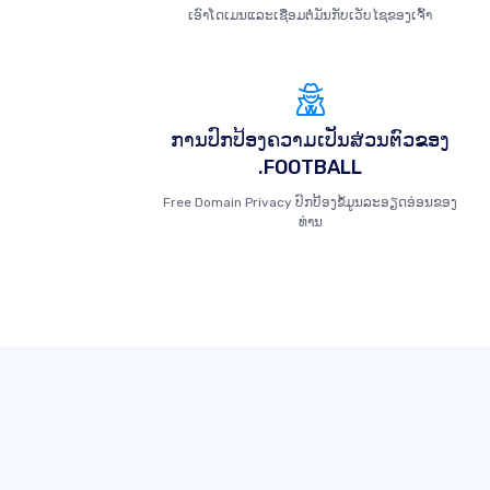
ເອົາໂດເມນແລະເຊື່ອມຕໍ່ມັນກັບເວັບໄຊຂອງເຈົ້າ
ການປົກປ້ອງຄວາມເປັນສ່ວນຕົວຂອງ
.FOOTBALL
Free Domain Privacy ປົກປ້ອງຂໍ້ມູນລະອຽດອ່ອນຂອງ
ທ່ານ