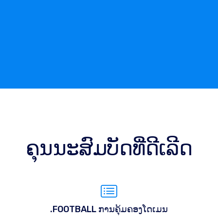
ຄຸນນະສົມບັດທີ່ດີເລີດ
.FOOTBALL ການຄຸ້ມຄອງໂດເມນ