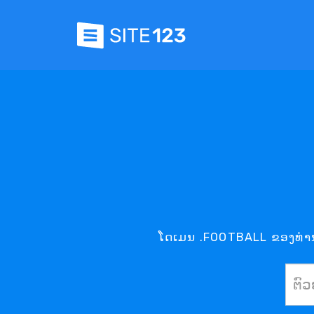
ໂດເມນ .FOOTBALL ຂອງທ່ານແ