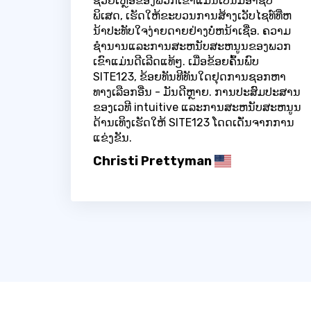
ຊ່ວຍເຫຼືອຂອງພວກເຂົາແມ່ນເປັນມືອາຊີບ
ພິເສດ, ເຮັດໃຫ້ຂະບວນການສ້າງເວັບໄຊທ໌ທີ່ຫ
ນ້າປະທັບໃຈງ່າຍດາຍຢ່າງບໍ່ຫນ້າເຊື່ອ. ຄວາມ
ຊໍານານແລະການສະຫນັບສະຫນູນຂອງພວກ
ເຂົາແມ່ນດີເລີດແທ້ໆ. ເມື່ອຂ້ອຍຄົ້ນພົບ
SITE123, ຂ້ອຍທັນທີທັນໃດຢຸດການຊອກຫາ
ທາງເລືອກອື່ນ - ມັນດີຫຼາຍ. ການປະສົມປະສານ
ຂອງເວທີ intuitive ແລະການສະຫນັບສະຫນູນ
ດ້ານເທິງເຮັດໃຫ້ SITE123 ໂດດເດັ່ນຈາກການ
ແຂ່ງຂັນ.
Christi Prettyman