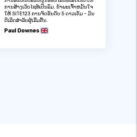
ການສະຫນັບສະຫນູນອອນໄລນ໌ພິເສດເຮັດໃຫ້
ການສ້າງເວັບໄຊທ໌ເປັນລົມ. ຂ້າພະເຈົ້າຫມັ້ນໃຈ
ໃຫ້ SITE123 ການຈັດອັນດັບ 5 ດາວເຕັມ - ມັນ
ດີເລີດສໍາລັບຜູ້ເລີ່ມຕົ້ນ.
Paul Downes