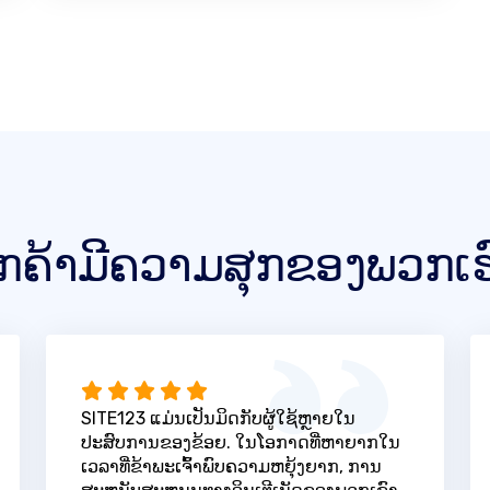
ູກຄ້າມີຄວາມສຸກຂອງພວກເຮ
SITE123 ແມ່ນເປັນມິດກັບຜູ້ໃຊ້ຫຼາຍໃນ
ປະສົບການຂອງຂ້ອຍ. ໃນໂອກາດທີ່ຫາຍາກໃນ
ເວລາທີ່ຂ້າພະເຈົ້າພົບຄວາມຫຍຸ້ງຍາກ, ການ