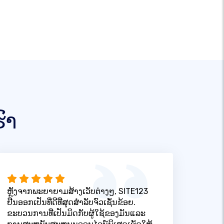
ົາ
ຫຼັງຈາກພະຍາຍາມສ້າງເວັບຕ່າງໆ, SITE123
ຢືນອອກເປັນທີ່ດີທີ່ສຸດສໍາລັບຈົວເຊັ່ນຂ້ອຍ.
ຂະບວນການທີ່ເປັນມິດກັບຜູ້ໃຊ້ຂອງມັນແລະ