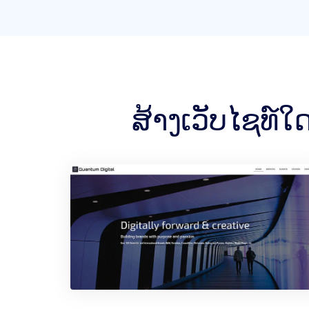
ສ້າງເວັບໄຊທ໌