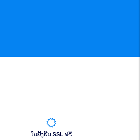
ໃບຢັ້ງຢືນ SSL ຟຣີ