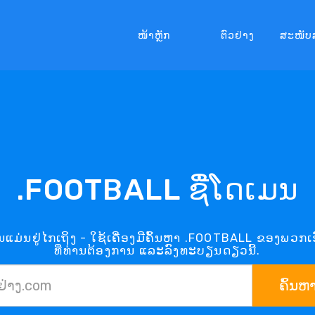
ໜ້າຫຼັກ
ຕົວຢ່າງ
ສະໜັບ
.FOOTBALL ຊື່ໂດເມນ
ມ່ນຢູ່ໄກເຖິງ - ໃຊ້ເຄື່ອງມືຄົ້ນຫາ .FOOTBALL ຂອງພວ
ທີ່ທ່ານຕ້ອງການ ແລະລົງທະບຽນດຽວນີ້.
ຄົ້ນຫ