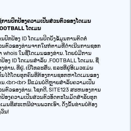
ຊ້ການປົກປ້ອງຄວາມເປັນສ່ວນຕົວຂອງໂດເມນ
FOOTBALL ໂດເມນ
ນປົກປ້ອງ ID ໂດເມນປິດບັງຂໍ້ມູນການຕິດຕໍ່
່ວນຕົວຂອງທ່ານຈາກໃຜກໍຕາມທີ່ດໍາເນີນການຊອກ
 whois ໃນຊື່ໂດເມນຂອງທ່ານ. ໂດຍບໍ່ມີການ
ກປ້ອງ ID ໂດເມນສໍາລັບ .FOOTBALL ໂດເມນ, ຊື່
ງທ່ານ, ທີ່ຢູ່, ເບີໂທລະສັບ, ແລະທີ່ຢູ່ອີເມວແມ່ນ
ຫັນໄດ້ໂດຍທຸກຄົນທີ່ຕ້ອງການຊອກຫາໂດເມນຂອງ
ານ.<br><br> ນີ້ແມ່ນບໍ່ດີຫຼາຍສໍາລັບຄວາມເປັນ
່ວນຕົວຂອງທ່ານ. ໂຊກດີ, SITE123 ສະຫນອງການ
ກປ້ອງຄວາມເປັນສ່ວນຕົວອັດຕະໂນມັດສໍາລັບທຸກ
ເມນທີ່ສະເຫນີຜ່ານພວກເຮົາ, ດັ່ງນັ້ນທ່ານບໍ່ຕ້ອງ
ງວົນ!