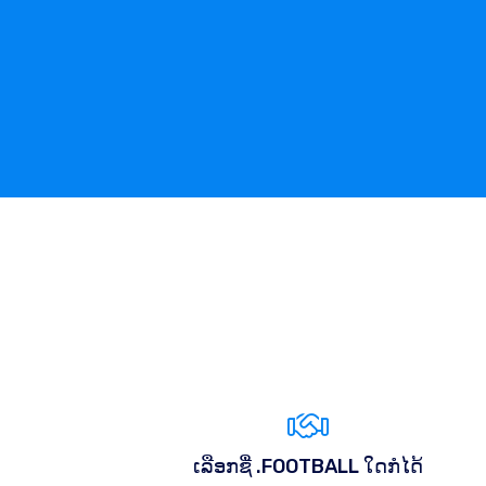
ເລືອກຊື່ .FOOTBALL ໃດກໍໄດ້