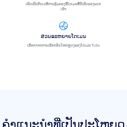
ເພີດເພີນກັບເວທີການຄຸ້ມຄອງຊື່ໂດເມນທີ່ດີເລີດຂອງພວກ
ເຮົາ
ສ່ວນຂະຫຍາຍໂດເມນ
ເລືອກຈາກການເລືອກອັນໃຫຍ່ຫຼວງຂອງໂດເມນ TLDs
ຄໍາແນະນໍາທີ່ເປັນປະໂຫຍດ