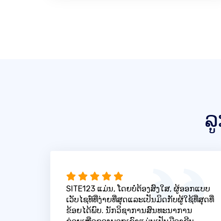
ລ
SITE123 ແມ່ນ, ໂດຍບໍ່ຕ້ອງສົງໃສ, ຜູ້ອອກແບບ
ເວັບໄຊທ໌ທີ່ງ່າຍທີ່ສຸດແລະເປັນມິດກັບຜູ້ໃຊ້ທີ່ສຸດທີ່
ຂ້ອຍໄດ້ພົບ. ນັກວິຊາການສົນທະນາການ