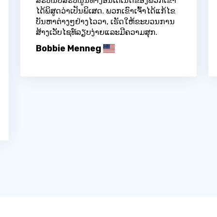
ສະຫນັບສະຫນູນທາງອິນເຕີເນັດຂອງພວກເຂົາ
ໄດ້ພິສູດວ່າເປັນພິເສດ. ພວກເຂົາເຈົ້າໄດ້ແກ້ໄຂ
ບັນຫາຕ່າງໆຢ່າງໄວວາ, ເຮັດໃຫ້ຂະບວນການ
ສ້າງເວັບໄຊທ໌ລຽບງ່າຍແລະມີຄວາມສຸກ.
Bobbie Menneg