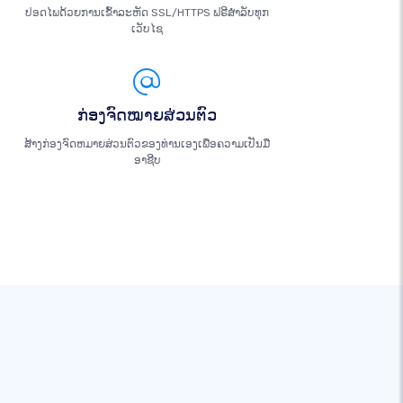
ປອດໄພດ້ວຍການເຂົ້າລະຫັດ SSL/HTTPS ຟຣີສຳລັບທຸກ
ເວັບໄຊ
ກ່ອງຈົດໝາຍສ່ວນຕົວ
ສ້າງກ່ອງຈົດຫມາຍສ່ວນຕົວຂອງທ່ານເອງເພື່ອຄວາມເປັນມື
ອາຊີບ