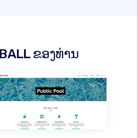
TBALL ຂອງທ່ານ