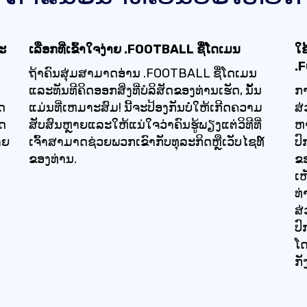
ຈະ
ເລືອກທີ່ເຂົ້າໃຈງ່າຍ .FOOTBALL ຊື່ໂດເມນ
ໃ
.
ຖ້າຄົນສຸ່ມສາມາດອ່ານ .FOOTBALL ຊື່ໂດເມນ
ແລະທັນທີຄິດອອກສິ່ງທີ່ບໍລິສັດຂອງທ່ານເຮັດ, ນັ້ນ
ກາ
ດ
ແມ່ນທີ່ເຫມາະສົມ! ນີ້ຈະປ້ອງກັນບໍ່ໃຫ້ເກີດຄວາມ
ສ
ົດ
ສັບສົນຫຼາຍແລະໃຫ້ແນ່ໃຈວ່າຄົນຮູ້ພຽງແຕ່ວິທີທີ່
ຫາ
າຍ
ເຈົ້າສາມາດຊ່ວຍພວກເຂົາກັບທຸລະກິດຫຼືເວັບໄຊທ໌
ປົ
ຂອງທ່ານ.
ຂອ
ເ
ທ່
ສ
ປົ
ໂດ
ກັ