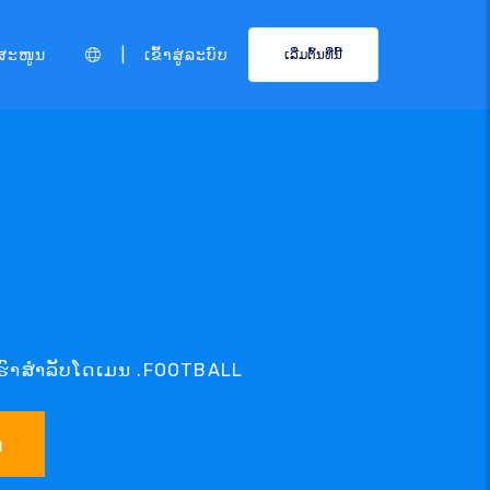
|
ສະໜູນ
ເຂົ້າສູ່ລະບົບ
ເລີ່ມຕົ້ນທີ່ນີ້
ກເຮົາສຳລັບໂດເມນ .FOOTBALL
າ