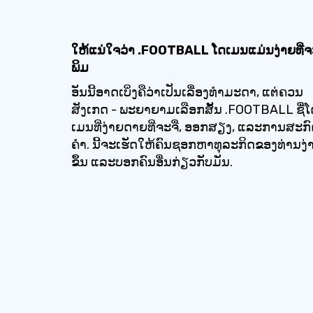
ໃຫ້ແນ່ໃຈວ່າ .FOOTBALL ໂດເມນແມ່ນງ່າຍທີ່
ພິມ
ອັນນີ້ອາດເບິ່ງຄືວ່າເປັນເລື່ອງທຳມະດາ, ແຕ່ຄວນ
ສັງເກດ - ພະຍາຍາມເລືອກສັ້ນ .FOOTBALL ຊື່ໂ
ເມນທີ່ງ່າຍດາຍທີ່ຈະຈື່, ອອກສຽງ, ແລະການສະກ
ຄໍາ. ນີ້ຈະເຮັດໃຫ້ຄົນຊອກຫາທຸລະກິດຂອງທ່ານງ່
ຂຶ້ນ ແລະບອກຄົນອື່ນກ່ຽວກັບມັນ.