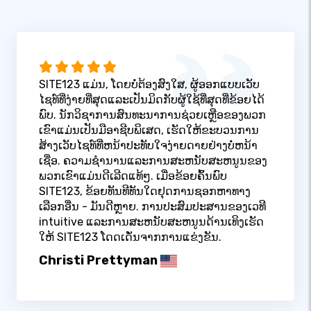
SITE123 ແມ່ນ, ໂດຍບໍ່ຕ້ອງສົງໃສ, ຜູ້ອອກແບບເວັບ
ໄຊທ໌ທີ່ງ່າຍທີ່ສຸດແລະເປັນມິດກັບຜູ້ໃຊ້ທີ່ສຸດທີ່ຂ້ອຍໄດ້
ພົບ. ນັກວິຊາການສົນທະນາການຊ່ວຍເຫຼືອຂອງພວກ
ເຂົາແມ່ນເປັນມືອາຊີບພິເສດ, ເຮັດໃຫ້ຂະບວນການ
ສ້າງເວັບໄຊທ໌ທີ່ຫນ້າປະທັບໃຈງ່າຍດາຍຢ່າງບໍ່ຫນ້າ
ເຊື່ອ. ຄວາມຊໍານານແລະການສະຫນັບສະຫນູນຂອງ
ພວກເຂົາແມ່ນດີເລີດແທ້ໆ. ເມື່ອຂ້ອຍຄົ້ນພົບ
SITE123, ຂ້ອຍທັນທີທັນໃດຢຸດການຊອກຫາທາງ
ເລືອກອື່ນ - ມັນດີຫຼາຍ. ການປະສົມປະສານຂອງເວທີ
intuitive ແລະການສະຫນັບສະຫນູນດ້ານເທິງເຮັດ
ໃຫ້ SITE123 ໂດດເດັ່ນຈາກການແຂ່ງຂັນ.
Christi Prettyman