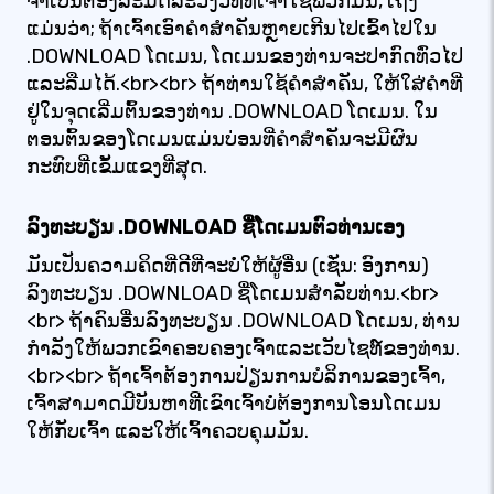
ຈໍາເປັນຕ້ອງລະມັດລະວັງວິທີທີ່ເຈົ້າໃຊ້ພວກມັນ, ເຖິງ
ແມ່ນວ່າ; ຖ້າເຈົ້າເອົາຄໍາສໍາຄັນຫຼາຍເກີນໄປເຂົ້າໄປໃນ
.DOWNLOAD ໂດເມນ, ໂດເມນຂອງທ່ານຈະປາກົດທົ່ວໄປ
ແລະລືມໄດ້.<br><br> ຖ້າທ່ານໃຊ້ຄໍາສໍາຄັນ, ໃຫ້ໃສ່ຄໍາທີ່
ຢູ່ໃນຈຸດເລີ່ມຕົ້ນຂອງທ່ານ .DOWNLOAD ໂດເມນ. ໃນ
ຕອນຕົ້ນຂອງໂດເມນແມ່ນບ່ອນທີ່ຄໍາສໍາຄັນຈະມີຜົນ
ກະທົບທີ່ເຂັ້ມແຂງທີ່ສຸດ.
ລົງທະບຽນ .DOWNLOAD ຊື່ໂດເມນຕົວທ່ານເອງ
ມັນເປັນຄວາມຄິດທີ່ດີທີ່ຈະບໍ່ໃຫ້ຜູ້ອື່ນ (ເຊັ່ນ: ອົງການ)
ລົງທະບຽນ .DOWNLOAD ຊື່ໂດເມນສໍາລັບທ່ານ.<br>
<br> ຖ້າຄົນອື່ນລົງທະບຽນ .DOWNLOAD ໂດເມນ, ທ່ານ
ກໍາລັງໃຫ້ພວກເຂົາຄອບຄອງເຈົ້າແລະເວັບໄຊທ໌ຂອງທ່ານ.
<br><br> ຖ້າເຈົ້າຕ້ອງການປ່ຽນການບໍລິການຂອງເຈົ້າ,
ເຈົ້າສາມາດມີບັນຫາທີ່ເຂົາເຈົ້າບໍ່ຕ້ອງການໂອນໂດເມນ
ໃຫ້ກັບເຈົ້າ ແລະໃຫ້ເຈົ້າຄວບຄຸມມັນ.