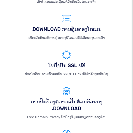
ເອົາໂດເມນແລະເຊື່ອມຕໍ່ມັນກັບເວັບໄຊຂອງເຈົ້າ
.DOWNLOAD ການຄຸ້ມຄອງໂດເມນ
ເພີດເພີນກັບເວທີການຄຸ້ມຄອງຊື່ໂດເມນທີ່ດີເລີດຂອງພວກເຮົາ
ໃບຢັ້ງຢືນ SSL ຟຣີ
ປອດໄພດ້ວຍການເຂົ້າລະຫັດ SSL/HTTPS ຟຣີສຳລັບທຸກເວັບໄຊ
ການປົກປ້ອງຄວາມເປັນສ່ວນຕົວຂອງ
.DOWNLOAD
Free Domain Privacy ປົກປ້ອງຂໍ້ມູນລະອຽດອ່ອນຂອງທ່ານ