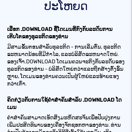
ປະໂຫຍດ
ເລືອກ .DOWNLOAD ຊື່ໂດເມນທີ່ກົງກັບລະດັບການ
ເຕີບໂຕຂອງທຸລະກິດຂອງທ່ານ
ມີສາມຂັ້ນຕອນສໍາລັບທຸລະກິດ - ການເລີ່ມຕົ້ນ, ທຸລະກິດ
ຂະຫນາດນ້ອຍທີ່ມີກໍາໄລ, ແລະບໍລິສັດຂະຫນາດໃຫຍ່.
ຂອງເຈົ້າ.DOWNLOAD ໂດເມນຄວນຈະກົງກັບລະດັບຂອງ
ທຸລະກິດຂອງທ່ານ - ບໍລິສັດໃຫຍ່ກວ່າແລະຖືກສ້າງຕັ້ງຂຶ້ນ
ຫຼາຍ, ໂດເມນຂອງທ່ານຄວນເປັນຜູ້ໃຫຍ່ແລະຮ້າຍແຮງ
ກວ່າເກົ່າ.
ຄິດກ່ຽວກັບການໃຊ້ຄໍາສໍາຄັນສໍາລັບ .DOWNLOAD ໂດ
ເມນ
ຄໍາສໍາຄັນສາມາດເຮັດສິ່ງມະຫັດສະຈັນເພື່ອປັບປຸງການ
ເພີ່ມປະສິດທິພາບຂອງເຄື່ອງຈັກຊອກຫາຂອງທ່ານ. ທ່ານ