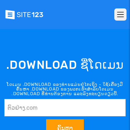
.DOWNLOAD ຊື່ໂດເມນ
ໂດເມນ .DOWNLOAD ຂອງທ່ານແມ່ນຢູ່ໄກເຖິງ - ໃຊ້ເຄື່ອງມື
ຄົ້ນຫາ .DOWNLOAD ຂອງພວກເຮົາສຳລັບໂດເມນ
.DOWNLOAD ທີ່ທ່ານຕ້ອງການ ແລະລົງທະບຽນດຽວນີ້.
ຄົ້ນຫາ