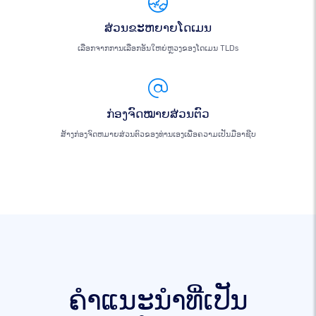
ສ່ວນຂະຫຍາຍໂດເມນ
ເລືອກຈາກການເລືອກອັນໃຫຍ່ຫຼວງຂອງໂດເມນ TLDs
ກ່ອງຈົດໝາຍສ່ວນຕົວ
ສ້າງກ່ອງຈົດຫມາຍສ່ວນຕົວຂອງທ່ານເອງເພື່ອຄວາມເປັນມືອາຊີບ
ຄໍາແນະນໍາທີ່ເປັນ