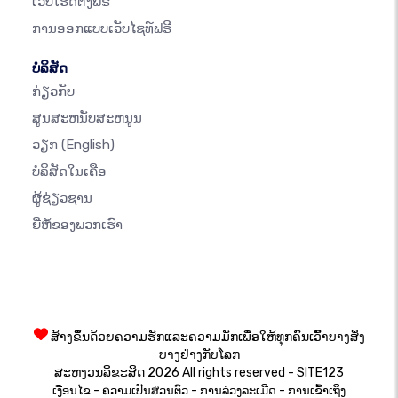
ເວັບໂຮດຕິ້ງຟຣີ
ການອອກແບບເວັບໄຊທ໌ຟຣີ
ບໍລິສັດ
ກ່ຽວກັບ
ສູນສະຫນັບສະຫນູນ
ວຽກ
(English)
ບໍລິສັດໃນເຄືອ
ຜູ້ຊ່ຽວຊານ
ຍີ່ຫໍ້ຂອງພວກເຮົາ
ສ້າງຂຶ້ນດ້ວຍຄວາມຮັກແລະຄວາມມັກເພື່ອໃຫ້ທຸກຄົນເວົ້າບາງສິ່ງ
ບາງຢ່າງກັບໂລກ
ສະຫງວນລິຂະສິດ 2026 All rights reserved - SITE123
-
-
-
ເງື່ອນໄຂ
ຄວາມເປັນສ່ວນຕົວ
ການລ່ວງລະເມີດ
ການເຂົ້າເຖິງ