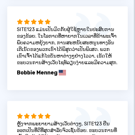
SITE123 ແມ່ນເປັນມິດກັບຜູ້ໃຊ້ຫຼາຍໃນປະສົບການ
ຂອງຂ້ອຍ. ໃນໂອກາດທີ່ຫາຍາກໃນເວລາທີ່ຂ້າພະເຈົ້າ
ພົບຄວາມຫຍຸ້ງຍາກ, ການສະຫນັບສະຫນູນທາງອິນ
ເຕີເນັດຂອງພວກເຂົາໄດ້ພິສູດວ່າເປັນພິເສດ. ພວກ
ເຂົາເຈົ້າໄດ້ແກ້ໄຂບັນຫາຕ່າງໆຢ່າງໄວວາ, ເຮັດໃຫ້
ຂະບວນການສ້າງເວັບໄຊທ໌ລຽບງ່າຍແລະມີຄວາມສຸກ.
Bobbie Menneg
ຫຼັງຈາກພະຍາຍາມສ້າງເວັບຕ່າງໆ, SITE123 ຢືນ
ອອກເປັນທີ່ດີທີ່ສຸດສໍາລັບຈົວເຊັ່ນຂ້ອຍ. ຂະບວນການທີ່