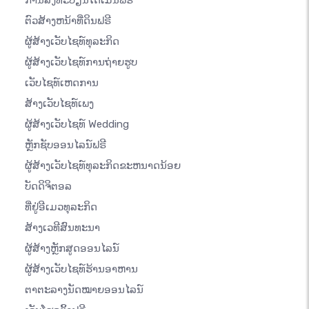
ການລົງທະບຽນໂດເມນຟຣີ
ຕົວສ້າງຫນ້າທີ່ດິນຟຣີ
ຜູ້ສ້າງເວັບໄຊທ໌ທຸລະກິດ
ຜູ້ສ້າງເວັບໄຊທ໌ການຖ່າຍຮູບ
ເວັບໄຊທ໌ເຫດການ
ສ້າງເວັບໄຊທ໌ເພງ
ຜູ້ສ້າງເວັບໄຊທ໌ Wedding
ຫຼັກຊັບອອນໄລນ໌ຟຣີ
ຜູ້ສ້າງເວັບໄຊທ໌ທຸລະກິດຂະຫນາດນ້ອຍ
ບັດດິຈິຕອລ
ທີ່ຢູ່ອີເມວທຸລະກິດ
ສ້າງເວທີສົນທະນາ
ຜູ້ສ້າງຫຼັກສູດອອນໄລນ໌
ຜູ້ສ້າງເວັບໄຊທ໌ຮ້ານອາຫານ
ຕາຕະລາງນັດໝາຍອອນໄລນ໌