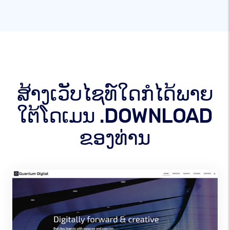
ສ້າງເວັບໄຊທ໌ໃດກໍໄດ້ພາຍ
ໃຕ້ໂດເມນ .DOWNLOAD
ຂອງທ່ານ