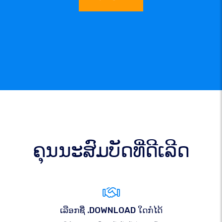
ຄຸນນະສົມບັດທີ່ດີເລີດ
ເລືອກຊື່ .DOWNLOAD ໃດກໍໄດ້