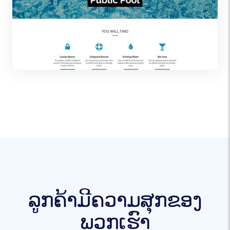
ລູກຄ້າມີຄວາມສຸກຂອງ
ພວກເຮົາ