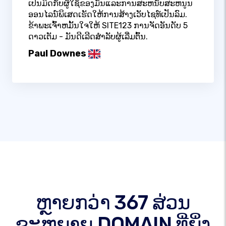
ເປັນມິດກັບຜູ້ໃຊ້ຂອງມັນແລະການສະຫນັບສະຫນູນ
ອອນໄລນ໌ພິເສດເຮັດໃຫ້ການສ້າງເວັບໄຊທ໌ເປັນລົມ.
ຂ້າພະເຈົ້າຫມັ້ນໃຈໃຫ້ SITE123 ການຈັດອັນດັບ 5
ດາວເຕັມ - ມັນດີເລີດສໍາລັບຜູ້ເລີ່ມຕົ້ນ.
Paul Downes
ຫຼາຍກວ່າ 367 ສ່ວນ
ຂະຫຍາຍ DOMAIN ທີ່ຍິ່ງ