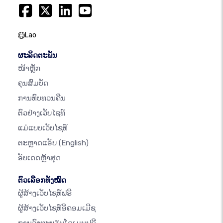
Lao
ຜະລິດຕະພັນ
ໜ້າຫຼັກ
ຄຸນສົມບັດ
ການທົບທວນຄືນ
ຕົວຢ່າງເວັບໄຊທ໌
ແມ່ແບບເວັບໄຊທ໌
ຕະຫຼາດແອັບ
(English)
ອັບເດດຫຼ້າສຸດ
ຕົວເລືອກທັງໝົດ
ຜູ້ສ້າງເວັບໄຊທ໌ຟຣີ
ຜູ້ສ້າງເວັບໄຊທ໌ອີຄອມເມີຊ