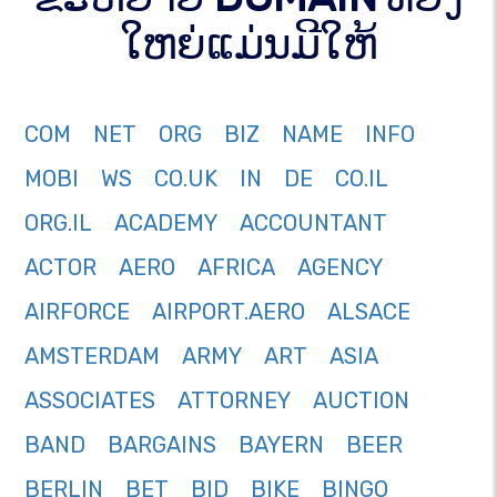
ໃຫຍ່ແມ່ນມີໃຫ້
COM
NET
ORG
BIZ
NAME
INFO
MOBI
WS
CO.UK
IN
DE
CO.IL
ORG.IL
ACADEMY
ACCOUNTANT
ACTOR
AERO
AFRICA
AGENCY
AIRFORCE
AIRPORT.AERO
ALSACE
AMSTERDAM
ARMY
ART
ASIA
ASSOCIATES
ATTORNEY
AUCTION
BAND
BARGAINS
BAYERN
BEER
BERLIN
BET
BID
BIKE
BINGO