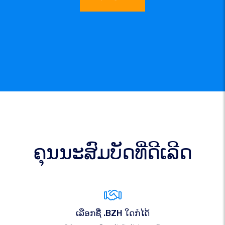
ຄຸນນະສົມບັດທີ່ດີເລີດ
ເລືອກຊື່ .BZH ໃດກໍໄດ້