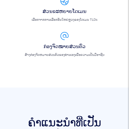
ສ່ວນຂະຫຍາຍໂດເມນ
ເລືອກຈາກການເລືອກອັນໃຫຍ່ຫຼວງຂອງໂດເມນ TLDs
ກ່ອງຈົດໝາຍສ່ວນຕົວ
ສ້າງກ່ອງຈົດຫມາຍສ່ວນຕົວຂອງທ່ານເອງເພື່ອຄວາມເປັນມືອາຊີບ
ຄໍາແນະນໍາທີ່ເປັນ