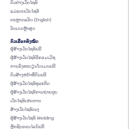
ຕົວຢ່າງເວັບໄຊທ໌
ແມ່ແບບເວັບໄຊທ໌
ຕະຫຼາດແອັບ
(English)
ອັບເດດຫຼ້າສຸດ
ຕົວເລືອກທັງໝົດ
ຜູ້ສ້າງເວັບໄຊທ໌ຟຣີ
ຜູ້ສ້າງເວັບໄຊທ໌ອີຄອມເມີຊ
ການລົງທະບຽນໂດເມນຟຣີ
ຕົວສ້າງຫນ້າທີ່ດິນຟຣີ
ຜູ້ສ້າງເວັບໄຊທ໌ທຸລະກິດ
ຜູ້ສ້າງເວັບໄຊທ໌ການຖ່າຍຮູບ
ເວັບໄຊທ໌ເຫດການ
ສ້າງເວັບໄຊທ໌ເພງ
ຜູ້ສ້າງເວັບໄຊທ໌ Wedding
ຫຼັກຊັບອອນໄລນ໌ຟຣີ