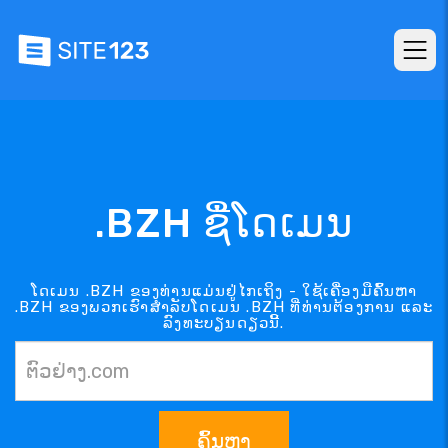
.BZH ຊື່ໂດເມນ
ໂດເມນ .BZH ຂອງທ່ານແມ່ນຢູ່ໄກເຖິງ - ໃຊ້ເຄື່ອງມືຄົ້ນຫາ
.BZH ຂອງພວກເຮົາສຳລັບໂດເມນ .BZH ທີ່ທ່ານຕ້ອງການ ແລະ
ລົງທະບຽນດຽວນີ້.
ຄົ້ນຫາ