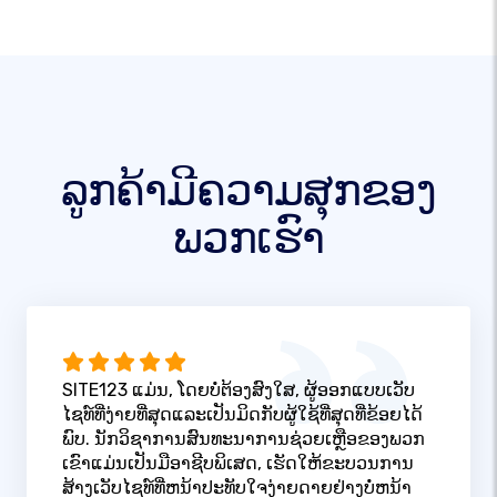
ລູກຄ້າມີຄວາມສຸກຂອງ
ພວກເຮົາ
SITE123 ແມ່ນ, ໂດຍບໍ່ຕ້ອງສົງໃສ, ຜູ້ອອກແບບເວັບ
ໄຊທ໌ທີ່ງ່າຍທີ່ສຸດແລະເປັນມິດກັບຜູ້ໃຊ້ທີ່ສຸດທີ່ຂ້ອຍໄດ້
ພົບ. ນັກວິຊາການສົນທະນາການຊ່ວຍເຫຼືອຂອງພວກ
ເຂົາແມ່ນເປັນມືອາຊີບພິເສດ, ເຮັດໃຫ້ຂະບວນການ
ສ້າງເວັບໄຊທ໌ທີ່ຫນ້າປະທັບໃຈງ່າຍດາຍຢ່າງບໍ່ຫນ້າ