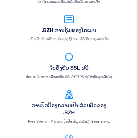
ເອົາໂດເມນແລະເຊື່ອມຕໍ່ມັນກັບເວັບໄຊຂອງເຈົ້າ
.BZH ການຄຸ້ມຄອງໂດເມນ
ເພີດເພີນກັບເວທີການຄຸ້ມຄອງຊື່ໂດເມນທີ່ດີເລີດຂອງພວກເຮົາ
ໃບຢັ້ງຢືນ SSL ຟຣີ
ປອດໄພດ້ວຍການເຂົ້າລະຫັດ SSL/HTTPS ຟຣີສຳລັບທຸກເວັບໄຊ
ການປົກປ້ອງຄວາມເປັນສ່ວນຕົວຂອງ
.BZH
Free Domain Privacy ປົກປ້ອງຂໍ້ມູນລະອຽດອ່ອນຂອງທ່ານ