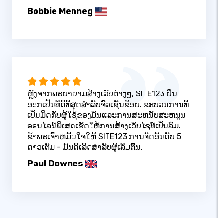
Bobbie Menneg
ຫຼັງຈາກພະຍາຍາມສ້າງເວັບຕ່າງໆ, SITE123 ຢືນ
ອອກເປັນທີ່ດີທີ່ສຸດສໍາລັບຈົວເຊັ່ນຂ້ອຍ. ຂະບວນການທີ່
ເປັນມິດກັບຜູ້ໃຊ້ຂອງມັນແລະການສະຫນັບສະຫນູນ
ອອນໄລນ໌ພິເສດເຮັດໃຫ້ການສ້າງເວັບໄຊທ໌ເປັນລົມ.
ຂ້າພະເຈົ້າຫມັ້ນໃຈໃຫ້ SITE123 ການຈັດອັນດັບ 5
ດາວເຕັມ - ມັນດີເລີດສໍາລັບຜູ້ເລີ່ມຕົ້ນ.
Paul Downes