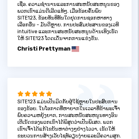
ເຊື່ອ. ຄວາມຊໍານານແລະການສະຫນັບສະຫນູນຂອງ
ພວກເຂົາແມ່ນດີເລີດແທ້ໆ. ເມື່ອຂ້ອຍຄົ້ນພົບ
SITE123, ຂ້ອຍທັນທີທັນໃດຢຸດການຊອກຫາທາງ
ເລືອກອື່ນ - ມັນດີຫຼາຍ. ການປະສົມປະສານຂອງເວທີ
intuitive ແລະການສະຫນັບສະຫນູນດ້ານເທິງເຮັດ
ໃຫ້ SITE123 ໂດດເດັ່ນຈາກການແຂ່ງຂັນ.
Christi Prettyman
SITE123 ແມ່ນເປັນມິດກັບຜູ້ໃຊ້ຫຼາຍໃນປະສົບການ
ຂອງຂ້ອຍ. ໃນໂອກາດທີ່ຫາຍາກໃນເວລາທີ່ຂ້າພະເຈົ້າ
ພົບຄວາມຫຍຸ້ງຍາກ, ການສະຫນັບສະຫນູນທາງອິນ
ເຕີເນັດຂອງພວກເຂົາໄດ້ພິສູດວ່າເປັນພິເສດ. ພວກ
ເຂົາເຈົ້າໄດ້ແກ້ໄຂບັນຫາຕ່າງໆຢ່າງໄວວາ, ເຮັດໃຫ້
ຂະບວນການສ້າງເວັບໄຊທ໌ລຽບງ່າຍແລະມີຄວາມສຸກ.