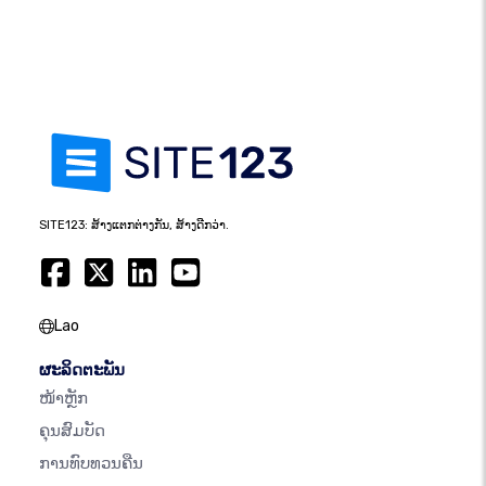
SITE123: ສ້າງແຕກຕ່າງກັນ, ສ້າງດີກວ່າ.
Lao
ຜະລິດຕະພັນ
ໜ້າຫຼັກ
ຄຸນສົມບັດ
ການທົບທວນຄືນ