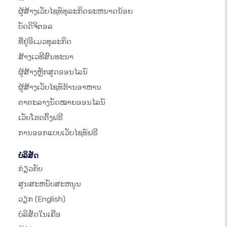
ຜູ້ສ້າງເວັບໄຊທ໌ທຸລະກິດຂະຫນາດນ້ອຍ
ບັດດິຈິຕອລ
ທີ່ຢູ່ອີເມວທຸລະກິດ
ສ້າງເວທີສົນທະນາ
ຜູ້ສ້າງຫຼັກສູດອອນໄລນ໌
ຜູ້ສ້າງເວັບໄຊທ໌ຮ້ານອາຫານ
ຕາຕະລາງນັດໝາຍອອນໄລນ໌
ເວັບໂຮດຕິ້ງຟຣີ
ການອອກແບບເວັບໄຊທ໌ຟຣີ
ບໍລິສັດ
ກ່ຽວກັບ
ສູນສະຫນັບສະຫນູນ
ວຽກ
(English)
ບໍລິສັດໃນເຄືອ