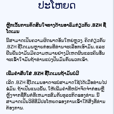
ປະໂຫຍດ
ຫຼີກເວັ້ນການຕັດສິນໃຈທາງດ້ານອາລົມກ່ຽວກັບ .BZH ຊື່
ໂດເມນ
ນີ້ສາມາດເປັນຄວາມຜິດພາດອັນໃຫຍ່ຫຼວງ. ຄິດກ່ຽວກັບ
.BZH ຊື່ໂດເມນຫຼາຍກ່ອນທີ່ທ່ານຈະເລືອກເອົາມັນ, ແລະ
ຢືນຢັນວ່າມັນມີຄວາມຫມາຍຢ່າງມີເຫດຜົນແລະຄົນອື່ນ
ຈະເຂົ້າໃຈມັນຖ້າທ່ານແບ່ງປັນມັນກັບພວກເຂົາ.
ເພີ່ມຄຳສັບໃສ່ .BZH ຊື່ໂດເມນຖ້າມັນບໍ່ມີ
ເລີດ .BZH ຊື່ໂດເມນອາດຈະບໍ່ສາມາດໃຊ້ໄດ້ເມື່ອທ່ານໄປ
ຂໍມັນ. ຖ້າເປັນແນວນັ້ນ, ໃຫ້ເພີ່ມຄໍາທີ່ຫນ້າຈົດຈໍາກ່ອນຫຼື
ຫຼັງຈາກຊື່ຕົ້ນຕໍທີ່ເຫມາະສົມກັບທຸລະກິດຂອງທ່ານ. ນີ້
ສາມາດເປັນວິທີທີ່ມີປະໂຫຍດຂອງການເຂົ້າໃກ້ສິ່ງທີ່ທ່ານ
ຕ້ອງການ.