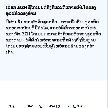
ເລືອກ .BZH ຊື່ໂດເມນທີ່ກົງກັບລະດັບການເຕີບໂຕຂອງ
ທຸລະກິດຂອງທ່ານ
ມີສາມຂັ້ນຕອນສໍາລັບທຸລະກິດ - ການເລີ່ມຕົ້ນ, ທຸລະກິດ
ຂະຫນາດນ້ອຍທີ່ມີກໍາໄລ, ແລະບໍລິສັດຂະຫນາດໃຫຍ່.
ຂອງເຈົ້າ.BZH ໂດເມນຄວນຈະກົງກັບລະດັບຂອງທຸລະກິດ
ຂອງທ່ານ - ບໍລິສັດໃຫຍ່ກວ່າແລະຖືກສ້າງຕັ້ງຂຶ້ນຫຼາຍ,
ໂດເມນຂອງທ່ານຄວນເປັນຜູ້ໃຫຍ່ແລະຮ້າຍແຮງກວ່າ
ເກົ່າ.