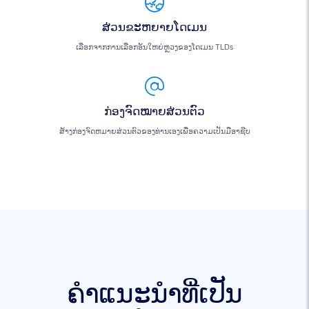
ສ່ວນຂະຫຍາຍໂດເມນ
ເລືອກຈາກການເລືອກອັນໃຫຍ່ຫຼວງຂອງໂດເມນ TLDs
ກ່ອງຈົດໝາຍສ່ວນຕົວ
ສ້າງກ່ອງຈົດຫມາຍສ່ວນຕົວຂອງທ່ານເອງເພື່ອຄວາມເປັນມືອາຊີບ
ຄໍາແນະນໍາທີ່ເປັນ