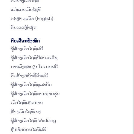
ຕົວຢ່າງເວັບໄຊທ໌
ແມ່ແບບເວັບໄຊທ໌
ຕະຫຼາດແອັບ
(English)
ອັບເດດຫຼ້າສຸດ
ຕົວເລືອກທັງໝົດ
ຜູ້ສ້າງເວັບໄຊທ໌ຟຣີ
ຜູ້ສ້າງເວັບໄຊທ໌ອີຄອມເມີຊ
ການລົງທະບຽນໂດເມນຟຣີ
ຕົວສ້າງຫນ້າທີ່ດິນຟຣີ
ຜູ້ສ້າງເວັບໄຊທ໌ທຸລະກິດ
ຜູ້ສ້າງເວັບໄຊທ໌ການຖ່າຍຮູບ
ເວັບໄຊທ໌ເຫດການ
ສ້າງເວັບໄຊທ໌ເພງ
ຜູ້ສ້າງເວັບໄຊທ໌ Wedding
ຫຼັກຊັບອອນໄລນ໌ຟຣີ