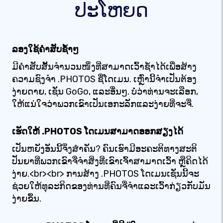
ປະໂຫຍດ
ລອງໃຊ້ຄຳສັບຊ້ຳໆ
ມີ​ຄຳ​ສັບ​ສັ້ນ​ຈຳ​ນວນ​ໜຶ່ງ​ທີ່​ສາ​ມາດ​ເວົ້າ​ຊ້ຳ​ໄດ້​ເພື່ອ​ສ້າງ​
ຄວາມ​ຊົງ​ຈຳ .PHOTOS ຊື່ໂດເມນ. ເຫຼົ່ານີ້ຈໍາເປັນຕ້ອງ
ງ່າຍດາຍ, ເຊັ່ນ GoGo, ແລະອື່ນໆ. ບໍ່ວ່າທ່ານຈະເລືອກ,
ໃຫ້ແນ່ໃຈວ່າພວກເຂົາເປັນເອກະລັກແລະງ່າຍທີ່ຈະຈື່.
ເຮັດໃຫ້ .PHOTOS ໂດເມນສາມາດອອກສຽງໄດ້
ເປັນຫຍັງອັນນີ້ຈຶ່ງສຳຄັນ? ຄົນເຮົາມີອະຄະຕິທາງສະຕິ
ປັນຍາທີ່ພວກເຂົາຈື່ຈຳສິ່ງທີ່ເຂົາເຈົ້າສາມາດເວົ້າ ຫຼືຄິດໄດ້
ງ່າຍ.<br><br> ການສ້າງ .PHOTOS ໂດເມນເຊັ່ນນີ້ຈະ
ຊ່ວຍໃຫ້ທຸລະກິດຂອງທ່ານທີ່ຄົນຈື່ຈໍາແລະເວົ້າກ່ຽວກັບມັນ
ງ່າຍຂຶ້ນ.