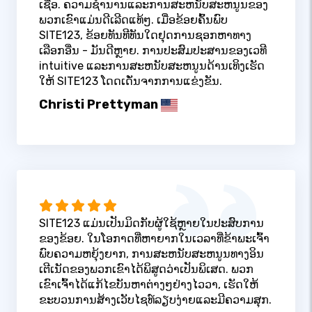
ເຊື່ອ. ຄວາມຊໍານານແລະການສະຫນັບສະຫນູນຂອງ
ພວກເຂົາແມ່ນດີເລີດແທ້ໆ. ເມື່ອຂ້ອຍຄົ້ນພົບ
SITE123, ຂ້ອຍທັນທີທັນໃດຢຸດການຊອກຫາທາງ
ເລືອກອື່ນ - ມັນດີຫຼາຍ. ການປະສົມປະສານຂອງເວທີ
intuitive ແລະການສະຫນັບສະຫນູນດ້ານເທິງເຮັດ
ໃຫ້ SITE123 ໂດດເດັ່ນຈາກການແຂ່ງຂັນ.
Christi Prettyman
SITE123 ແມ່ນເປັນມິດກັບຜູ້ໃຊ້ຫຼາຍໃນປະສົບການ
ຂອງຂ້ອຍ. ໃນໂອກາດທີ່ຫາຍາກໃນເວລາທີ່ຂ້າພະເຈົ້າ
ພົບຄວາມຫຍຸ້ງຍາກ, ການສະຫນັບສະຫນູນທາງອິນ
ເຕີເນັດຂອງພວກເຂົາໄດ້ພິສູດວ່າເປັນພິເສດ. ພວກ
ເຂົາເຈົ້າໄດ້ແກ້ໄຂບັນຫາຕ່າງໆຢ່າງໄວວາ, ເຮັດໃຫ້
ຂະບວນການສ້າງເວັບໄຊທ໌ລຽບງ່າຍແລະມີຄວາມສຸກ.