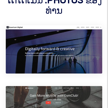
ໃຕ້ໂດເມນ .PHOTOS ຂອງ
ທ່ານ