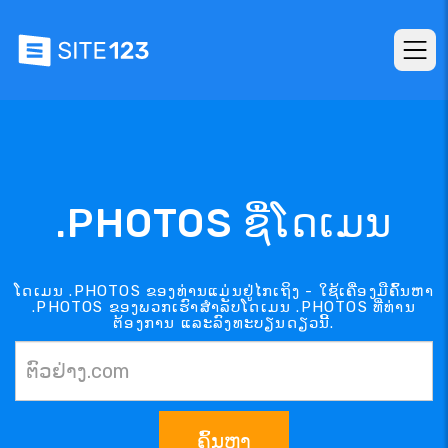
.PHOTOS ຊື່ໂດເມນ
ໂດເມນ .PHOTOS ຂອງທ່ານແມ່ນຢູ່ໄກເຖິງ - ໃຊ້ເຄື່ອງມືຄົ້ນຫາ
.PHOTOS ຂອງພວກເຮົາສຳລັບໂດເມນ .PHOTOS ທີ່ທ່ານ
ຕ້ອງການ ແລະລົງທະບຽນດຽວນີ້.
ຄົ້ນຫາ