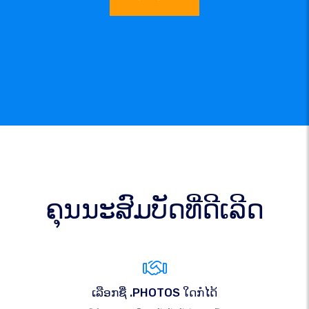
ຄຸນນະສົມບັດທີ່ດີເລີດ
ເລືອກຊື່ .PHOTOS ໃດກໍໄດ້