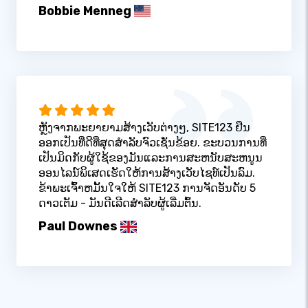
Bobbie Menneg
ຫຼັງຈາກພະຍາຍາມສ້າງເວັບຕ່າງໆ, SITE123 ຢືນ
ອອກເປັນທີ່ດີທີ່ສຸດສໍາລັບຈົວເຊັ່ນຂ້ອຍ. ຂະບວນການທີ່
ເປັນມິດກັບຜູ້ໃຊ້ຂອງມັນແລະການສະຫນັບສະຫນູນ
ອອນໄລນ໌ພິເສດເຮັດໃຫ້ການສ້າງເວັບໄຊທ໌ເປັນລົມ.
ຂ້າພະເຈົ້າຫມັ້ນໃຈໃຫ້ SITE123 ການຈັດອັນດັບ 5
ດາວເຕັມ - ມັນດີເລີດສໍາລັບຜູ້ເລີ່ມຕົ້ນ.
Paul Downes