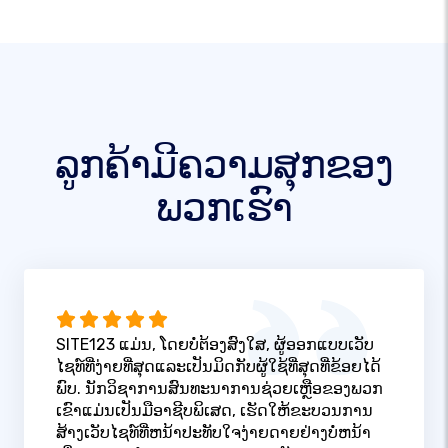
ລູກຄ້າມີຄວາມສຸກຂອງ
ພວກເຮົາ
SITE123 ແມ່ນ, ໂດຍບໍ່ຕ້ອງສົງໃສ, ຜູ້ອອກແບບເວັບ
ໄຊທ໌ທີ່ງ່າຍທີ່ສຸດແລະເປັນມິດກັບຜູ້ໃຊ້ທີ່ສຸດທີ່ຂ້ອຍໄດ້
ພົບ. ນັກວິຊາການສົນທະນາການຊ່ວຍເຫຼືອຂອງພວກ
ເຂົາແມ່ນເປັນມືອາຊີບພິເສດ, ເຮັດໃຫ້ຂະບວນການ
ສ້າງເວັບໄຊທ໌ທີ່ຫນ້າປະທັບໃຈງ່າຍດາຍຢ່າງບໍ່ຫນ້າ