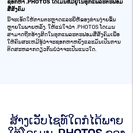
ຊອກຫາ .PHOTOS ໂດເມນທີ່ມີຢູ່ໃນທຸກແພລະຕະຟອມ
ສື່ສັງຄົມ
ນີ້ຈະເຮັດໃຫ້ການຕະຫຼາດແລະຍີ່ຫໍ້ຂອງທ່ານງ່າຍຂຶ້ນ
ຫຼາຍໃນພາຍຫລັງ. ໃຫ້ແນ່ໃຈວ່າ .PHOTOS ໂດເມນ
ສາມາດຖືກອ້າງສິດໃນທຸກແພລະຕະຟອມສື່ສັງຄົມເພື່ອ
ໃຫ້ຄົນສະເຫມີຮູ້ວ່າຈະຊອກຫາຫຍັງແລະມັນເປັນການ
ຕິດສະຫລາກດຽວກັນບໍ່ວ່າຈະເປັນແນວໃດ.
ສ້າງເວັບໄຊທ໌ໃດກໍໄດ້ພາຍ