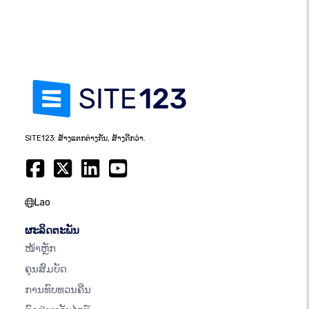
SITE123: ສ້າງແຕກຕ່າງກັນ, ສ້າງດີກວ່າ.
Lao
ຜະລິດຕະພັນ
ໜ້າຫຼັກ
ຄຸນສົມບັດ
ການທົບທວນຄືນ