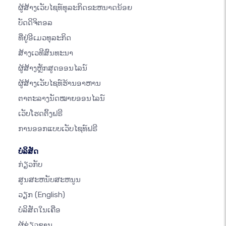
ຜູ້ສ້າງເວັບໄຊທ໌ທຸລະກິດຂະຫນາດນ້ອຍ
ບັດດິຈິຕອລ
ທີ່ຢູ່ອີເມວທຸລະກິດ
ສ້າງເວທີສົນທະນາ
ຜູ້ສ້າງຫຼັກສູດອອນໄລນ໌
ຜູ້ສ້າງເວັບໄຊທ໌ຮ້ານອາຫານ
ຕາຕະລາງນັດໝາຍອອນໄລນ໌
ເວັບໂຮດຕິ້ງຟຣີ
ການອອກແບບເວັບໄຊທ໌ຟຣີ
ບໍລິສັດ
ກ່ຽວກັບ
ສູນສະຫນັບສະຫນູນ
ວຽກ
(English)
ບໍລິສັດໃນເຄືອ
ຜູ້ຊ່ຽວຊານ