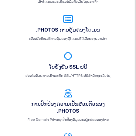
ເອົາໂດເມນແລະເຊື່ອມຕໍ່ມັນກັບເວັບໄຊຂອງເຈົ້າ
.PHOTOS ການຄຸ້ມຄອງໂດເມນ
ເພີດເພີນກັບເວທີການຄຸ້ມຄອງຊື່ໂດເມນທີ່ດີເລີດຂອງພວກເຮົາ
ໃບຢັ້ງຢືນ SSL ຟຣີ
ປອດໄພດ້ວຍການເຂົ້າລະຫັດ SSL/HTTPS ຟຣີສຳລັບທຸກເວັບໄຊ
ການປົກປ້ອງຄວາມເປັນສ່ວນຕົວຂອງ
.PHOTOS
Free Domain Privacy ປົກປ້ອງຂໍ້ມູນລະອຽດອ່ອນຂອງທ່ານ