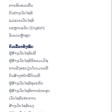
ການທົບທວນຄືນ
ຕົວຢ່າງເວັບໄຊທ໌
ແມ່ແບບເວັບໄຊທ໌
ຕະຫຼາດແອັບ
(English)
ອັບເດດຫຼ້າສຸດ
ຕົວເລືອກທັງໝົດ
ຜູ້ສ້າງເວັບໄຊທ໌ຟຣີ
ຜູ້ສ້າງເວັບໄຊທ໌ອີຄອມເມີຊ
ການລົງທະບຽນໂດເມນຟຣີ
ຕົວສ້າງຫນ້າທີ່ດິນຟຣີ
ຜູ້ສ້າງເວັບໄຊທ໌ທຸລະກິດ
ຜູ້ສ້າງເວັບໄຊທ໌ການຖ່າຍຮູບ
ເວັບໄຊທ໌ເຫດການ
ສ້າງເວັບໄຊທ໌ເພງ