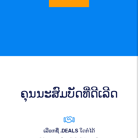
ຄຸນນະສົມບັດທີ່ດີເລີດ
ເລືອກຊື່ .DEALS ໃດກໍໄດ້