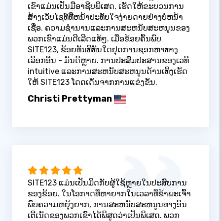
ເຂົາແມ່ນເປັນມືອາຊີບພິເສດ, ເຮັດໃຫ້ຂະບວນການ
ສ້າງເວັບໄຊທ໌ທີ່ຫນ້າປະທັບໃຈງ່າຍດາຍຢ່າງບໍ່ຫນ້າ
ເຊື່ອ. ຄວາມຊໍານານແລະການສະຫນັບສະຫນູນຂອງ
ພວກເຂົາແມ່ນດີເລີດແທ້ໆ. ເມື່ອຂ້ອຍຄົ້ນພົບ
SITE123, ຂ້ອຍທັນທີທັນໃດຢຸດການຊອກຫາທາງ
ເລືອກອື່ນ - ມັນດີຫຼາຍ. ການປະສົມປະສານຂອງເວທີ
intuitive ແລະການສະຫນັບສະຫນູນດ້ານເທິງເຮັດ
ໃຫ້ SITE123 ໂດດເດັ່ນຈາກການແຂ່ງຂັນ.
Christi Prettyman
SITE123 ແມ່ນເປັນມິດກັບຜູ້ໃຊ້ຫຼາຍໃນປະສົບການ
ຂອງຂ້ອຍ. ໃນໂອກາດທີ່ຫາຍາກໃນເວລາທີ່ຂ້າພະເຈົ້າ
ພົບຄວາມຫຍຸ້ງຍາກ, ການສະຫນັບສະຫນູນທາງອິນ
ເຕີເນັດຂອງພວກເຂົາໄດ້ພິສູດວ່າເປັນພິເສດ. ພວກ