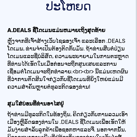
ປະໂຫຍດ
A.DEALS ຊື່ໂດເມນແມ່ນຫມາຍເຖິງສຸດທ້າຍ
ຫຼັງຈາກທີ່ເຈົ້າສ້າງເວັບໄຊຂອງເຈົ້າ ແລະເລືອກ .DEALS
ໂດເມນ, ທ່ານຈໍາເປັນຕ້ອງຕິດກັບມັນ. ຖ້າທ່ານສືບຕໍ່ປ່ຽນ
ໂດເມນແລະຊື່ບໍລິສັດ, ຄວາມພະຍາຍາມໃນການຕະຫຼາດ
ທີ່ທ່ານໄດ້ເຮັດໃນເມື່ອກ່ອນຈະຖືກສູນເສຍແລະການ
ເຊື່ອມຕໍ່ໂດເມນຈະຖືກທໍາລາຍ.<br><br> ນີ້ແມ່ນເຫດຜົນ
ທີ່ວ່າການຕັດສິນໃຈກ່ຽວກັບຊື່ໂດເມນທີ່ຍິ່ງໃຫຍ່ແມ່ນມີ
ຄວາມສໍາຄັນຫຼາຍຕໍ່ທຸລະກິດຂອງທ່ານ!
ສຸມໃສ່ບ່ອນທີ່ທ່ານອາໄສຢູ່
ຖ້າທ່ານມີທຸລະກິດໃນທ້ອງຖິ່ນ, ຄິດກ່ຽວກັບການລວມເອົາ
ເມືອງຫຼືລັດຂອງທ່ານໃນ .DEALS ຊື່ໂດເມນເພື່ອເຮັດໃຫ້
ມັນງ່າຍສໍາລັບລູກຄ້າເພື່ອຊອກຫາແລະຈື່. ນອກຈາກນັ້ນ,