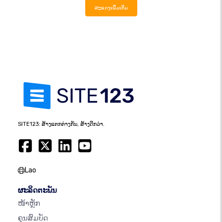
ສະແດງເພີ່ມເຕີມ
SITE123: ສ້າງແຕກຕ່າງກັນ, ສ້າງດີກວ່າ.
Lao
ຜະລິດຕະພັນ
ໜ້າຫຼັກ
ຄຸນສົມບັດ