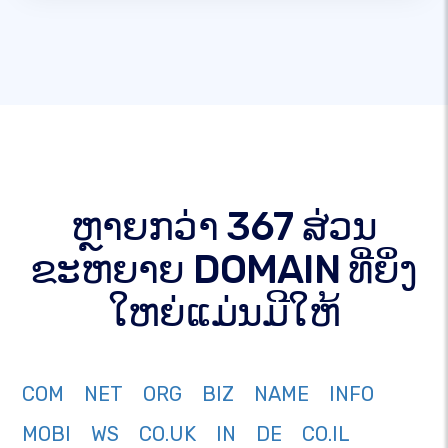
ຫຼາຍກວ່າ 367 ສ່ວນ
ຂະຫຍາຍ DOMAIN ທີ່ຍິ່ງ
ໃຫຍ່ແມ່ນມີໃຫ້
COM
NET
ORG
BIZ
NAME
INFO
MOBI
WS
CO.UK
IN
DE
CO.IL