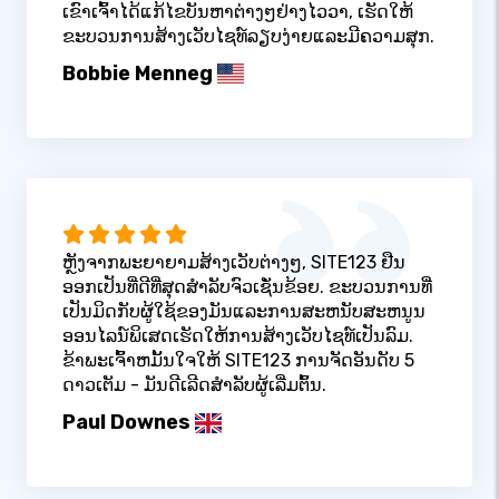
ເຂົາເຈົ້າໄດ້ແກ້ໄຂບັນຫາຕ່າງໆຢ່າງໄວວາ, ເຮັດໃຫ້
ຂະບວນການສ້າງເວັບໄຊທ໌ລຽບງ່າຍແລະມີຄວາມສຸກ.
Bobbie Menneg
ຫຼັງຈາກພະຍາຍາມສ້າງເວັບຕ່າງໆ, SITE123 ຢືນ
ອອກເປັນທີ່ດີທີ່ສຸດສໍາລັບຈົວເຊັ່ນຂ້ອຍ. ຂະບວນການທີ່
ເປັນມິດກັບຜູ້ໃຊ້ຂອງມັນແລະການສະຫນັບສະຫນູນ
ອອນໄລນ໌ພິເສດເຮັດໃຫ້ການສ້າງເວັບໄຊທ໌ເປັນລົມ.
ຂ້າພະເຈົ້າຫມັ້ນໃຈໃຫ້ SITE123 ການຈັດອັນດັບ 5
ດາວເຕັມ - ມັນດີເລີດສໍາລັບຜູ້ເລີ່ມຕົ້ນ.
Paul Downes