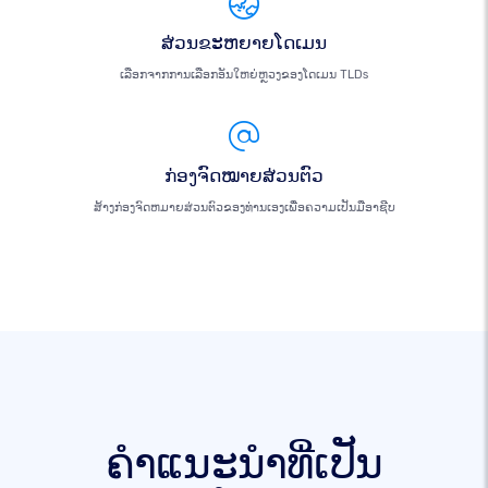
ສ່ວນຂະຫຍາຍໂດເມນ
ເລືອກຈາກການເລືອກອັນໃຫຍ່ຫຼວງຂອງໂດເມນ TLDs
ກ່ອງຈົດໝາຍສ່ວນຕົວ
ສ້າງກ່ອງຈົດຫມາຍສ່ວນຕົວຂອງທ່ານເອງເພື່ອຄວາມເປັນມືອາຊີບ
ຄໍາແນະນໍາທີ່ເປັນ