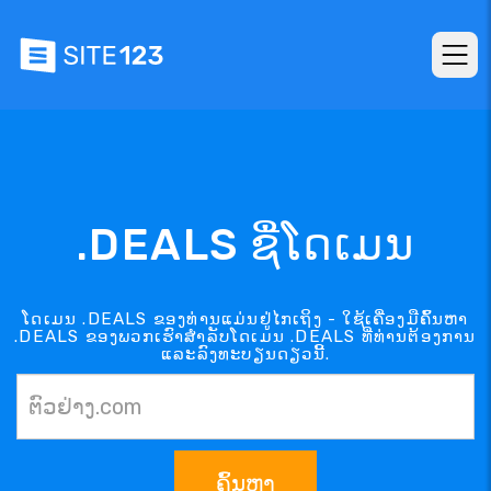
.DEALS ຊື່ໂດເມນ
ໂດເມນ .DEALS ຂອງທ່ານແມ່ນຢູ່ໄກເຖິງ - ໃຊ້ເຄື່ອງມືຄົ້ນຫາ
.DEALS ຂອງພວກເຮົາສຳລັບໂດເມນ .DEALS ທີ່ທ່ານຕ້ອງການ
ແລະລົງທະບຽນດຽວນີ້.
ຄົ້ນຫາ