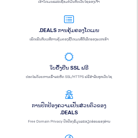
ເອົາໂດເມນແລະເຊື່ອມຕໍ່ມັນກັບເວັບໄຊຂອງເຈົ້າ
.DEALS ການຄຸ້ມຄອງໂດເມນ
ເພີດເພີນກັບເວທີການຄຸ້ມຄອງຊື່ໂດເມນທີ່ດີເລີດຂອງພວກເຮົາ
ໃບຢັ້ງຢືນ SSL ຟຣີ
ປອດໄພດ້ວຍການເຂົ້າລະຫັດ SSL/HTTPS ຟຣີສຳລັບທຸກເວັບໄຊ
ການປົກປ້ອງຄວາມເປັນສ່ວນຕົວຂອງ
.DEALS
Free Domain Privacy ປົກປ້ອງຂໍ້ມູນລະອຽດອ່ອນຂອງທ່ານ