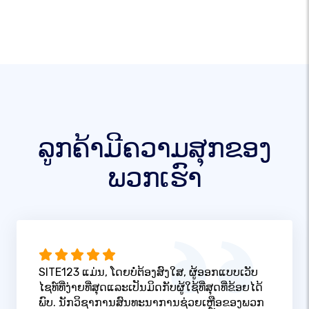
ລູກຄ້າມີຄວາມສຸກຂອງ
ພວກເຮົາ
SITE123 ແມ່ນ, ໂດຍບໍ່ຕ້ອງສົງໃສ, ຜູ້ອອກແບບເວັບ
ໄຊທ໌ທີ່ງ່າຍທີ່ສຸດແລະເປັນມິດກັບຜູ້ໃຊ້ທີ່ສຸດທີ່ຂ້ອຍໄດ້
ພົບ. ນັກວິຊາການສົນທະນາການຊ່ວຍເຫຼືອຂອງພວກ