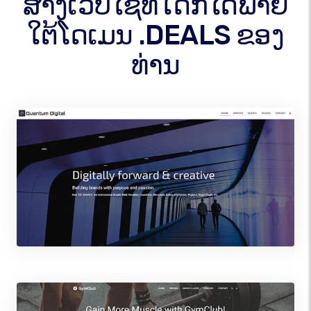
ສ້າງເວັບໄຊທ໌ໃດກໍໄດ້ພາຍ
ໃຕ້ໂດເມນ .DEALS ຂອງ
ທ່ານ