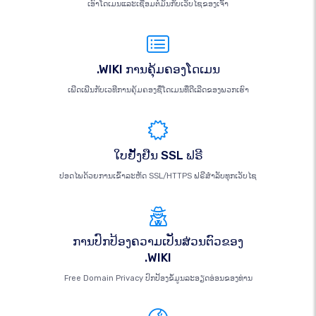
ເອົາໂດເມນແລະເຊື່ອມຕໍ່ມັນກັບເວັບໄຊຂອງເຈົ້າ
.WIKI ການຄຸ້ມຄອງໂດເມນ
ເພີດເພີນກັບເວທີການຄຸ້ມຄອງຊື່ໂດເມນທີ່ດີເລີດຂອງພວກເຮົາ
ໃບຢັ້ງຢືນ SSL ຟຣີ
ປອດໄພດ້ວຍການເຂົ້າລະຫັດ SSL/HTTPS ຟຣີສຳລັບທຸກເວັບໄຊ
ການປົກປ້ອງຄວາມເປັນສ່ວນຕົວຂອງ
.WIKI
Free Domain Privacy ປົກປ້ອງຂໍ້ມູນລະອຽດອ່ອນຂອງທ່ານ