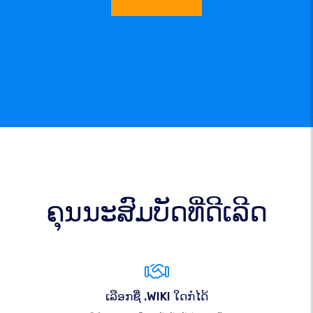
ຄຸນນະສົມບັດທີ່ດີເລີດ
ເລືອກຊື່ .WIKI ໃດກໍໄດ້