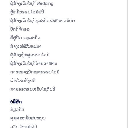
ຜູ້ສ້າງເວັບໄຊທ໌ Wedding
ຫຼັກຊັບອອນໄລນ໌ຟຣີ
ຜູ້ສ້າງເວັບໄຊທ໌ທຸລະກິດຂະຫນາດນ້ອຍ
ບັດດິຈິຕອລ
ທີ່ຢູ່ອີເມວທຸລະກິດ
ສ້າງເວທີສົນທະນາ
ຜູ້ສ້າງຫຼັກສູດອອນໄລນ໌
ຜູ້ສ້າງເວັບໄຊທ໌ຮ້ານອາຫານ
ຕາຕະລາງນັດໝາຍອອນໄລນ໌
ເວັບໂຮດຕິ້ງຟຣີ
ການອອກແບບເວັບໄຊທ໌ຟຣີ
ບໍລິສັດ
ກ່ຽວກັບ
ສູນສະຫນັບສະຫນູນ
ວຽກ
(English)