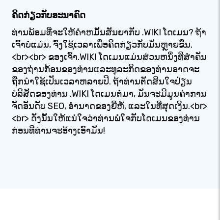
ຄິດກ່ຽວກັບອະນາຄົດ
ທ່ານພ້ອມທີ່ຈະໃຫ້ຄໍາຫມັ້ນສັນຍາກັບ .WIKI ໂດເມນ? ຖ້າ
ເຈົ້າບໍ່ແມ່ນ, ຈົ່ງໃຊ້ເວລາເພື່ອຄິດກ່ຽວກັບມັນຫຼາຍຂຶ້ນ.
<br><br> ຂອງເຈົ້າ.WIKI ໂດເມນແມ່ນສ່ວນຫນຶ່ງທີ່ສໍາຄັນ
ຂອງຖ່ານກ້ອນຂອງທ່ານແລະທຸລະກິດຂອງທ່ານອາດຈະ
ຖືກນໍາໃຊ້ເປັນເວລາຫລາຍປີ. ຖ້າທ່ານຕັດສິນໃຈປ່ຽນ
ບໍລິສັດຂອງທ່ານ .WIKI ໂດເມນຕໍ່ມາ, ມັນຈະມີມູນຄ່າການ
ຈັດອັນດັບ SEO, ອໍານາດຂອງຍີ່ຫໍ້, ແລະໃນທີ່ສຸດເງິນ.<br>
<br> ດັ່ງນັ້ນໃຫ້ແນ່ໃຈວ່າທ່ານພໍໃຈກັບໂດເມນຂອງທ່ານ
ກ່ອນທີ່ທ່ານຈະອ້າງເອົາມັນ!