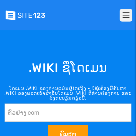
.WIKI ຊື່ໂດເມນ
ໂດເມນ .WIKI ຂອງທ່ານແມ່ນຢູ່ໄກເຖິງ - ໃຊ້ເຄື່ອງມືຄົ້ນຫາ
.WIKI ຂອງພວກເຮົາສຳລັບໂດເມນ .WIKI ທີ່ທ່ານຕ້ອງການ ແລະ
ລົງທະບຽນດຽວນີ້.
ຄົ້ນຫາ