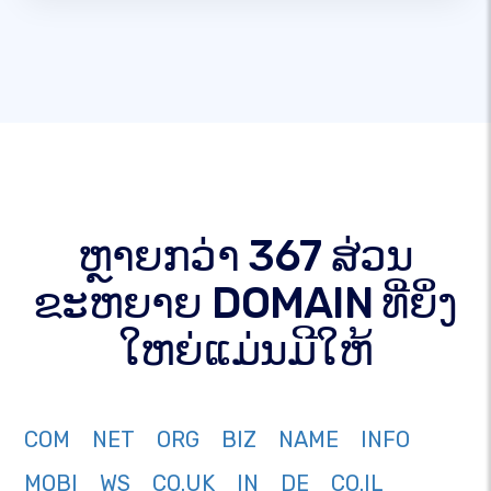
ຫຼາຍກວ່າ 367 ສ່ວນ
ຂະຫຍາຍ DOMAIN ທີ່ຍິ່ງ
ໃຫຍ່ແມ່ນມີໃຫ້
COM
NET
ORG
BIZ
NAME
INFO
MOBI
WS
CO.UK
IN
DE
CO.IL