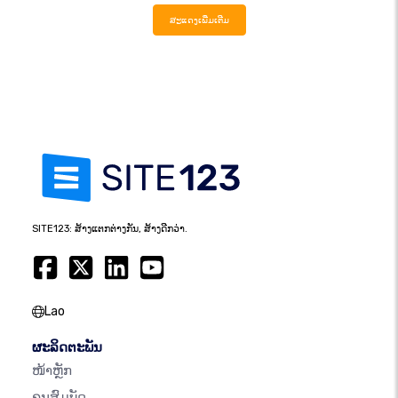
ສະແດງເພີ່ມເຕີມ
SITE123: ສ້າງແຕກຕ່າງກັນ, ສ້າງດີກວ່າ.
Lao
ຜະລິດຕະພັນ
ໜ້າຫຼັກ
ຄຸນສົມບັດ