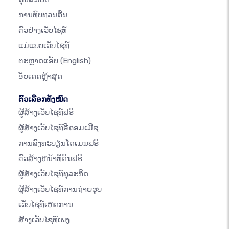
ການທົບທວນຄືນ
ຕົວຢ່າງເວັບໄຊທ໌
ແມ່ແບບເວັບໄຊທ໌
ຕະຫຼາດແອັບ
(English)
ອັບເດດຫຼ້າສຸດ
ຕົວເລືອກທັງໝົດ
ຜູ້ສ້າງເວັບໄຊທ໌ຟຣີ
ຜູ້ສ້າງເວັບໄຊທ໌ອີຄອມເມີຊ
ການລົງທະບຽນໂດເມນຟຣີ
ຕົວສ້າງຫນ້າທີ່ດິນຟຣີ
ຜູ້ສ້າງເວັບໄຊທ໌ທຸລະກິດ
ຜູ້ສ້າງເວັບໄຊທ໌ການຖ່າຍຮູບ
ເວັບໄຊທ໌ເຫດການ
ສ້າງເວັບໄຊທ໌ເພງ