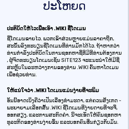
ປະໂຫຍດ
ປະຕິບັດໃຫ້ໄວເພື່ອເອົາ .WIKI ຊື່ໂດເມນ
ຊື່ໂດເມນຂາຍໄວ. ພວກເຂົາສ່ວນຫຼາຍແມ່ນລາຄາຖືກ,
ສະນັ້ນລົງທະບຽນຊື່ໂດເມນທີ່ທ່ານມັກໄດ້ໄວ. ຖ້າ​ຫາກ​ວ່າ​
ທ່ານ​ກໍາ​ລັງ​ປະ​ຕິ​ບັດ​ໃນ​ການ​ຊອກ​ຫາ​ຊື່​ທີ່​ມີ​ທີ່​ທ່ານ​ຕ້ອງ​ການ​
, ຜູ້​ຈົດ​ທະ​ບຽນ​ໂດ​ເມນ​ເຊັ່ນ SITE123 ຈະ​ແນະ​ນໍາ​ໃຫ້​ມີ​ຊື່​
ສະ​ຫຼັບ​ໃນ​ລະ​ຫວ່າງ​ການ​ຂອງ​ທ່ານ .WIKI ຄົ້ນຫາໂດເມນ
ເພື່ອຊ່ວຍທ່ານ.
ໃຫ້ແນ່ໃຈວ່າ .WIKI ໂດເມນແມ່ນງ່າຍທີ່ຈະພິມ
ອັນນີ້ອາດເບິ່ງຄືວ່າເປັນເລື່ອງທຳມະດາ, ແຕ່ຄວນສັງເກດ -
ພະຍາຍາມເລືອກສັ້ນ .WIKI ຊື່ໂດເມນທີ່ງ່າຍດາຍທີ່ຈະຈື່,
ອອກສຽງ, ແລະການສະກົດຄໍາ. ນີ້ຈະເຮັດໃຫ້ຄົນຊອກຫາ
ທຸລະກິດຂອງທ່ານງ່າຍຂຶ້ນ ແລະບອກຄົນອື່ນກ່ຽວກັບມັນ.