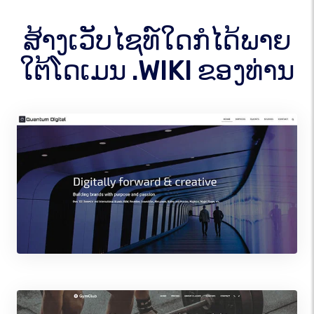
ສ້າງເວັບໄຊທ໌ໃດກໍໄດ້ພາຍ
ໃຕ້ໂດເມນ .WIKI ຂອງທ່ານ