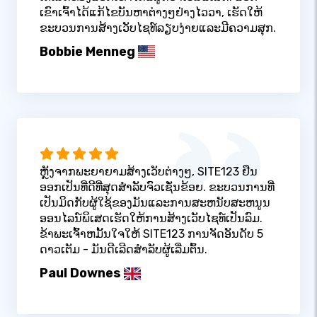
ເຂົາເຈົ້າໄດ້ແກ້ໄຂບັນຫາຕ່າງໆຢ່າງໄວວາ, ເຮັດໃຫ້
ຂະບວນການສ້າງເວັບໄຊທ໌ລຽບງ່າຍແລະມີຄວາມສຸກ.
Bobbie Menneg
ຫຼັງຈາກພະຍາຍາມສ້າງເວັບຕ່າງໆ, SITE123 ຢືນ
ອອກເປັນທີ່ດີທີ່ສຸດສໍາລັບຈົວເຊັ່ນຂ້ອຍ. ຂະບວນການທີ່
ເປັນມິດກັບຜູ້ໃຊ້ຂອງມັນແລະການສະຫນັບສະຫນູນ
ອອນໄລນ໌ພິເສດເຮັດໃຫ້ການສ້າງເວັບໄຊທ໌ເປັນລົມ.
ຂ້າພະເຈົ້າຫມັ້ນໃຈໃຫ້ SITE123 ການຈັດອັນດັບ 5
ດາວເຕັມ - ມັນດີເລີດສໍາລັບຜູ້ເລີ່ມຕົ້ນ.
Paul Downes