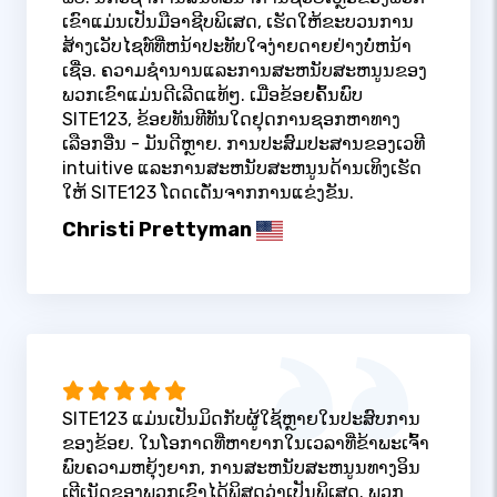
ເຂົາແມ່ນເປັນມືອາຊີບພິເສດ, ເຮັດໃຫ້ຂະບວນການ
ສ້າງເວັບໄຊທ໌ທີ່ຫນ້າປະທັບໃຈງ່າຍດາຍຢ່າງບໍ່ຫນ້າ
ເຊື່ອ. ຄວາມຊໍານານແລະການສະຫນັບສະຫນູນຂອງ
ພວກເຂົາແມ່ນດີເລີດແທ້ໆ. ເມື່ອຂ້ອຍຄົ້ນພົບ
SITE123, ຂ້ອຍທັນທີທັນໃດຢຸດການຊອກຫາທາງ
ເລືອກອື່ນ - ມັນດີຫຼາຍ. ການປະສົມປະສານຂອງເວທີ
intuitive ແລະການສະຫນັບສະຫນູນດ້ານເທິງເຮັດ
ໃຫ້ SITE123 ໂດດເດັ່ນຈາກການແຂ່ງຂັນ.
Christi Prettyman
SITE123 ແມ່ນເປັນມິດກັບຜູ້ໃຊ້ຫຼາຍໃນປະສົບການ
ຂອງຂ້ອຍ. ໃນໂອກາດທີ່ຫາຍາກໃນເວລາທີ່ຂ້າພະເຈົ້າ
ພົບຄວາມຫຍຸ້ງຍາກ, ການສະຫນັບສະຫນູນທາງອິນ
ເຕີເນັດຂອງພວກເຂົາໄດ້ພິສູດວ່າເປັນພິເສດ. ພວກ