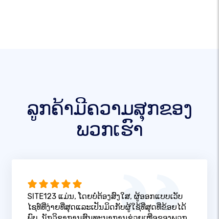
ລູກຄ້າມີຄວາມສຸກຂອງ
ພວກເຮົາ
SITE123 ແມ່ນ, ໂດຍບໍ່ຕ້ອງສົງໃສ, ຜູ້ອອກແບບເວັບ
ໄຊທ໌ທີ່ງ່າຍທີ່ສຸດແລະເປັນມິດກັບຜູ້ໃຊ້ທີ່ສຸດທີ່ຂ້ອຍໄດ້
ພົບ. ນັກວິຊາການສົນທະນາການຊ່ວຍເຫຼືອຂອງພວກ