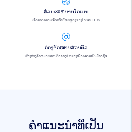
ສ່ວນຂະຫຍາຍໂດເມນ
ເລືອກຈາກການເລືອກອັນໃຫຍ່ຫຼວງຂອງໂດເມນ TLDs
ກ່ອງຈົດໝາຍສ່ວນຕົວ
ສ້າງກ່ອງຈົດຫມາຍສ່ວນຕົວຂອງທ່ານເອງເພື່ອຄວາມເປັນມືອາຊີບ
ຄໍາແນະນໍາທີ່ເປັນ