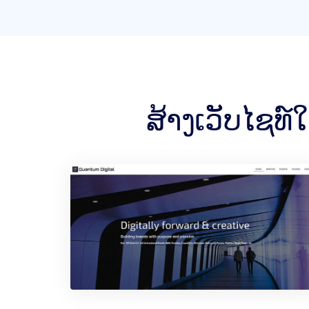
ສ້າງເວັບໄຊທ