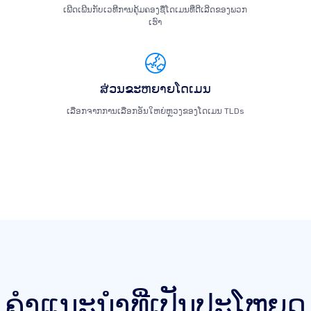
ເພີດເພີນກັບເວທີການຄຸ້ມຄອງຊື່ໂດເມນທີ່ດີເລີດຂອງພວກ
ເຮົາ
ສ່ວນຂະຫຍາຍໂດເມນ
ເລືອກຈາກການເລືອກອັນໃຫຍ່ຫຼວງຂອງໂດເມນ TLDs
ຄໍາແນະນໍາທີ່ເປັນປະໂຫຍດ