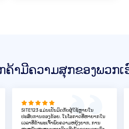
ູກຄ້າມີຄວາມສຸກຂອງພວກເຮ
SITE123 ແມ່ນເປັນມິດກັບຜູ້ໃຊ້ຫຼາຍໃນ
ປະສົບການຂອງຂ້ອຍ. ໃນໂອກາດທີ່ຫາຍາກໃນ
ເວລາທີ່ຂ້າພະເຈົ້າພົບຄວາມຫຍຸ້ງຍາກ, ການ