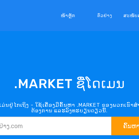
ໜ້າຫຼັກ
ຕົວຢ່າງ
ສະໜັບ
.MARKET ຊື່ໂດເມນ
ນຢູ່ໄກເຖິງ - ໃຊ້ເຄື່ອງມືຄົ້ນຫາ .MARKET ຂອງພວກເຮົາສ
ຕ້ອງການ ແລະລົງທະບຽນດຽວນີ້.
ຄົ້ນຫ