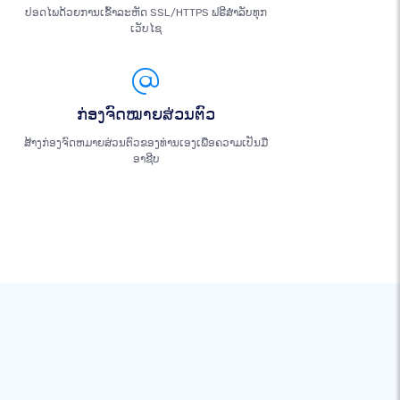
ປອດໄພດ້ວຍການເຂົ້າລະຫັດ SSL/HTTPS ຟຣີສຳລັບທຸກ
ເວັບໄຊ
ກ່ອງຈົດໝາຍສ່ວນຕົວ
ສ້າງກ່ອງຈົດຫມາຍສ່ວນຕົວຂອງທ່ານເອງເພື່ອຄວາມເປັນມື
ອາຊີບ