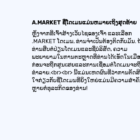
A.MARKET ຊື່ໂດເມນແມ່ນຫມາຍເຖິງສຸດທ້າຍ
ຫຼັງຈາກທີ່ເຈົ້າສ້າງເວັບໄຊຂອງເຈົ້າ ແລະເລືອກ
.MARKET ໂດເມນ, ທ່ານຈໍາເປັນຕ້ອງຕິດກັບມັນ. ຖ
ທ່ານສືບຕໍ່ປ່ຽນໂດເມນແລະຊື່ບໍລິສັດ, ຄວາມ
ພະຍາຍາມໃນການຕະຫຼາດທີ່ທ່ານໄດ້ເຮັດໃນເມື່
ກ່ອນຈະຖືກສູນເສຍແລະການເຊື່ອມຕໍ່ໂດເມນຈະຖ
ທໍາລາຍ.<br><br> ນີ້ແມ່ນເຫດຜົນທີ່ວ່າການຕັດສ
ໃຈກ່ຽວກັບຊື່ໂດເມນທີ່ຍິ່ງໃຫຍ່ແມ່ນມີຄວາມສໍາຄ
ຫຼາຍຕໍ່ທຸລະກິດຂອງທ່ານ!