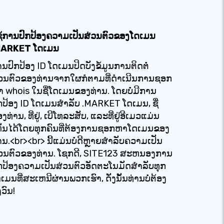
ຊ້ການປົກປ້ອງຄວາມເປັນສ່ວນຕົວຂອງໂດເມນ
MARKET ໂດເມນ
ນປົກປ້ອງ ID ໂດເມນປິດບັງຂໍ້ມູນການຕິດຕໍ່
່ວນຕົວຂອງທ່ານຈາກໃຜກໍຕາມທີ່ດໍາເນີນການຊອກ
 whois ໃນຊື່ໂດເມນຂອງທ່ານ. ໂດຍບໍ່ມີການ
ກປ້ອງ ID ໂດເມນສໍາລັບ .MARKET ໂດເມນ, ຊື່
ງທ່ານ, ທີ່ຢູ່, ເບີໂທລະສັບ, ແລະທີ່ຢູ່ອີເມວແມ່ນ
ຫັນໄດ້ໂດຍທຸກຄົນທີ່ຕ້ອງການຊອກຫາໂດເມນຂອງ
ານ.<br><br> ນີ້ແມ່ນບໍ່ດີຫຼາຍສໍາລັບຄວາມເປັນ
່ວນຕົວຂອງທ່ານ. ໂຊກດີ, SITE123 ສະຫນອງການ
ກປ້ອງຄວາມເປັນສ່ວນຕົວອັດຕະໂນມັດສໍາລັບທຸກ
ເມນທີ່ສະເຫນີຜ່ານພວກເຮົາ, ດັ່ງນັ້ນທ່ານບໍ່ຕ້ອງ
ງວົນ!