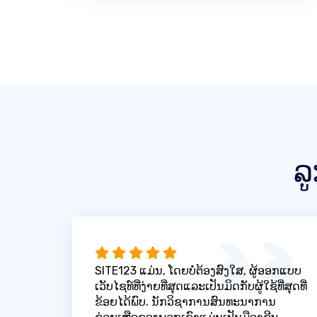
ລ
SITE123 ແມ່ນ, ໂດຍບໍ່ຕ້ອງສົງໃສ, ຜູ້ອອກແບບ
ເວັບໄຊທ໌ທີ່ງ່າຍທີ່ສຸດແລະເປັນມິດກັບຜູ້ໃຊ້ທີ່ສຸດທີ່
ຂ້ອຍໄດ້ພົບ. ນັກວິຊາການສົນທະນາການ