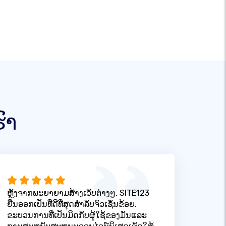
ົາ
ຫຼັງຈາກພະຍາຍາມສ້າງເວັບຕ່າງໆ, SITE123
ຢືນອອກເປັນທີ່ດີທີ່ສຸດສໍາລັບຈົວເຊັ່ນຂ້ອຍ.
ຂະບວນການທີ່ເປັນມິດກັບຜູ້ໃຊ້ຂອງມັນແລະ