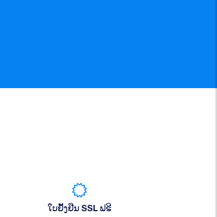
ໃບຢັ້ງຢືນ SSL ຟຣີ