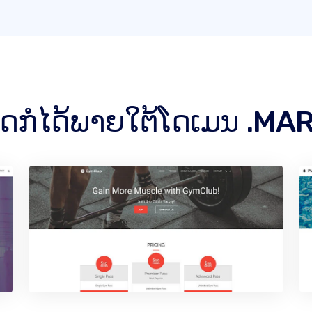
໌ໃດກໍໄດ້ພາຍໃຕ້ໂດເມນ .MA