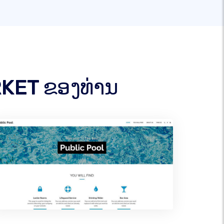
RKET ຂອງທ່ານ