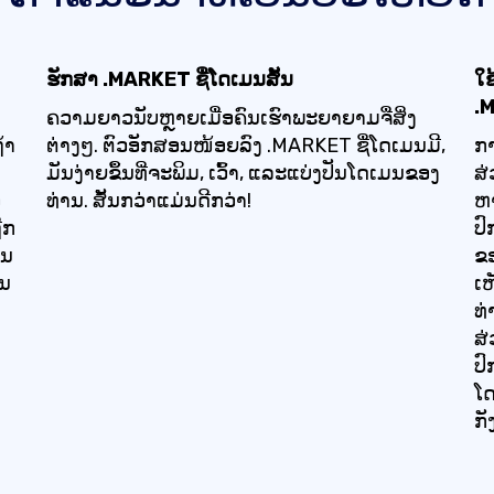
ຮັກສາ .MARKET ຊື່ໂດເມນສັ້ນ
ໃ
.
ຄວາມຍາວນັບຫຼາຍເມື່ອຄົນເຮົາພະຍາຍາມຈື່ສິ່ງ
້າ
ຕ່າງໆ. ຕົວອັກສອນໜ້ອຍລົງ .MARKET ຊື່ໂດເມນມີ,
ກາ
ມັນງ່າຍຂຶ້ນທີ່ຈະພິມ, ເວົ້າ, ແລະແບ່ງປັນໂດເມນຂອງ
ສ
ອ
ທ່ານ. ສັ້ນກວ່າແມ່ນດີກວ່າ!
ຫາ
ືກ
ປົ
ິນ
ຂອ
ັນ
ເ
ທ່
ສ
ປົ
ໂດ
ກັ