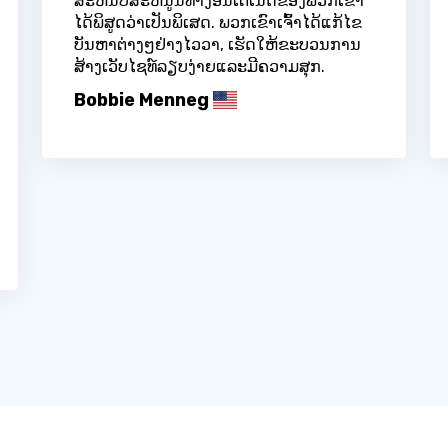
ສະຫນັບສະຫນູນທາງອິນເຕີເນັດຂອງພວກເຂົາ
ໄດ້ພິສູດວ່າເປັນພິເສດ. ພວກເຂົາເຈົ້າໄດ້ແກ້ໄຂ
ບັນຫາຕ່າງໆຢ່າງໄວວາ, ເຮັດໃຫ້ຂະບວນການ
ສ້າງເວັບໄຊທ໌ລຽບງ່າຍແລະມີຄວາມສຸກ.
Bobbie Menneg