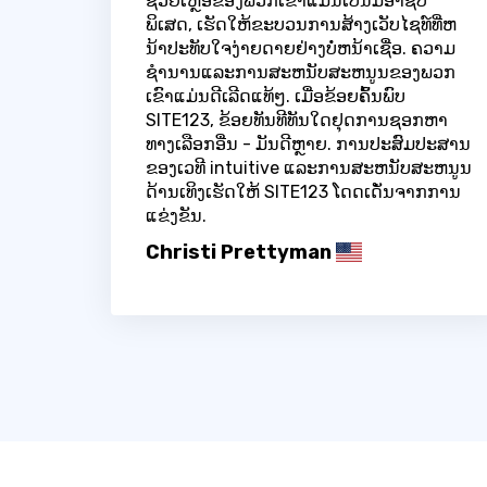
ຊ່ວຍເຫຼືອຂອງພວກເຂົາແມ່ນເປັນມືອາຊີບ
ພິເສດ, ເຮັດໃຫ້ຂະບວນການສ້າງເວັບໄຊທ໌ທີ່ຫ
ນ້າປະທັບໃຈງ່າຍດາຍຢ່າງບໍ່ຫນ້າເຊື່ອ. ຄວາມ
ຊໍານານແລະການສະຫນັບສະຫນູນຂອງພວກ
ເຂົາແມ່ນດີເລີດແທ້ໆ. ເມື່ອຂ້ອຍຄົ້ນພົບ
SITE123, ຂ້ອຍທັນທີທັນໃດຢຸດການຊອກຫາ
ທາງເລືອກອື່ນ - ມັນດີຫຼາຍ. ການປະສົມປະສານ
ຂອງເວທີ intuitive ແລະການສະຫນັບສະຫນູນ
ດ້ານເທິງເຮັດໃຫ້ SITE123 ໂດດເດັ່ນຈາກການ
ແຂ່ງຂັນ.
Christi Prettyman