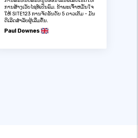
ການສະຫນັບສະຫນູນອອນໄລນ໌ພິເສດເຮັດໃຫ້
ການສ້າງເວັບໄຊທ໌ເປັນລົມ. ຂ້າພະເຈົ້າຫມັ້ນໃຈ
ໃຫ້ SITE123 ການຈັດອັນດັບ 5 ດາວເຕັມ - ມັນ
ດີເລີດສໍາລັບຜູ້ເລີ່ມຕົ້ນ.
Paul Downes