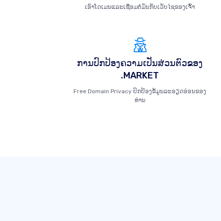
ເອົາໂດເມນແລະເຊື່ອມຕໍ່ມັນກັບເວັບໄຊຂອງເຈົ້າ
ການປົກປ້ອງຄວາມເປັນສ່ວນຕົວຂອງ
.MARKET
Free Domain Privacy ປົກປ້ອງຂໍ້ມູນລະອຽດອ່ອນຂອງ
ທ່ານ