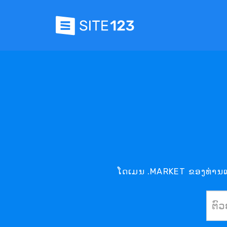
ໂດເມນ .MARKET ຂອງທ່ານແມ່