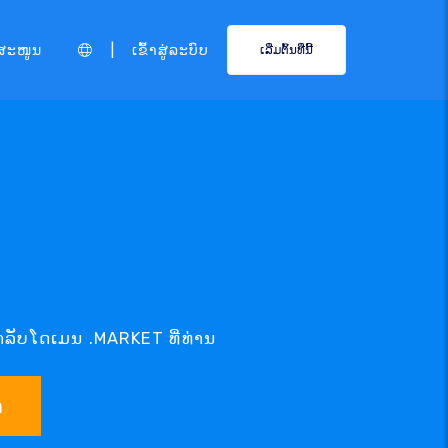
|
ສະໜູນ
ເຂົ້າສູ່ລະບົບ
ເລີ່ມຕົ້ນທີ່ນີ້
ຳລັບໂດເມນ .MARKET ທີ່ທ່ານ
າ