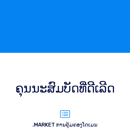
ຄຸນນະສົມບັດທີ່ດີເລີດ
.MARKET ການຄຸ້ມຄອງໂດເມນ