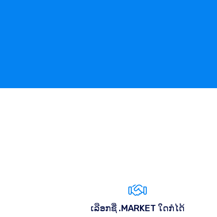
ເລືອກຊື່ .MARKET ໃດກໍໄດ້